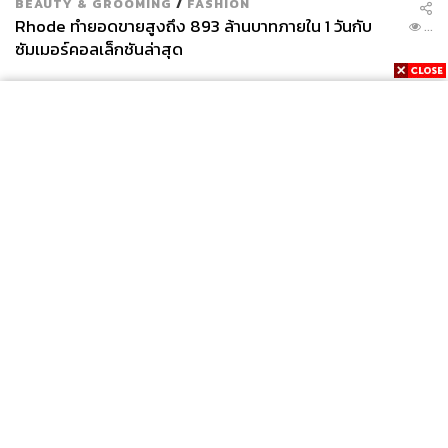
BEAUTY & GROOMING
/
FASHION
Rhode ทำยอดขายสูงถึง 893 ล้านบาทภายใน 1 วันกับ
...
ซัมเมอร์คอลเล็กชันล่าสุด
News
Wealth
Pop
Podcast
Video
Now
Opinion
Careers
Events
Privacy
About
Contact
Policy
FOR
ADVERTISING
MEMBERSHIP