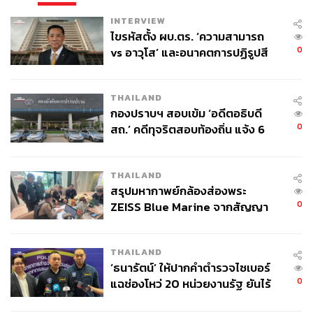
INTERVIEW
ไขรหัสตั้ง ผบ.ตร. ‘ความสามารถ
0
vs อาวุโส’ และอนาคตการปฏิรูปสี
กากี กับ พล.ต.อ. เอก อังสนานนท์
THAILAND
กองปราบฯ สอบเข้ม ‘อดีตอธิบดี
0
สถ.’ คดีทุจริตสอบท้องถิ่น แจ้ง 6
ข้อหาหนัก จ่อชง ป.ป.ช. 12 ส.ค. นี้
THAILAND
สรุปมหากาพย์กล้องส่องพระ
0
ZEISS Blue Marine จากสัญญา
ผลิต 8.3 ล้าน สู่ข้อพิพาท ‘มา
เวลล์ฯ’ ฟ้อง ‘โทน บางแค’ ผิดนัด
THAILAND
จ่ายหนี้-แอบระบุแบรนด์
‘ธนารัตน์’ ให้ปากคำตำรวจไซเบอร์
0
แฉช่องโหว่ 20 หน่วยงานรัฐ ยันไร้
นัยทางการเมือง