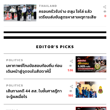
THAILAND
ครอบครัวรับร่าง ฮลุน โซโล่ แล้ว
0
เตรียมส่งชันสูตรหาสาเหตุการเสีย
ชีวิต
EDITOR'S PICKS
POLITICS
มหากาพย์โกงข้อสอบท้องถิ่น ก่อน
536
เดินหน้าสู่จุดจบในสัปดาห์นี้
POLITICS
เส้นทางคดี 44 สส. ในชั้นศาลฎีกา
180
จะรู้ผลเมื่อไร