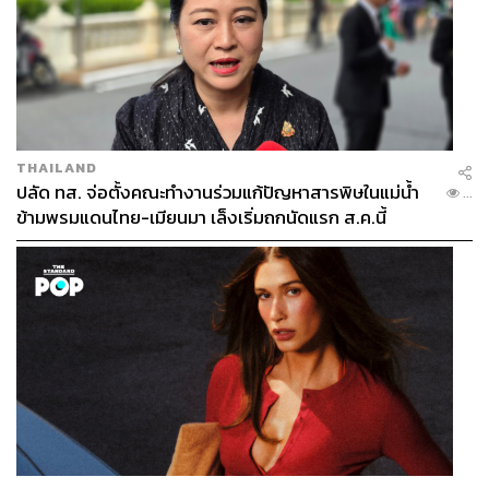
THAILAND
ปลัด ทส. จ่อตั้งคณะทำงานร่วมแก้ปัญหาสารพิษในแม่น้ำ
...
ข้ามพรมแดนไทย-เมียนมา เล็งเริ่มถกนัดแรก ส.ค.นี้