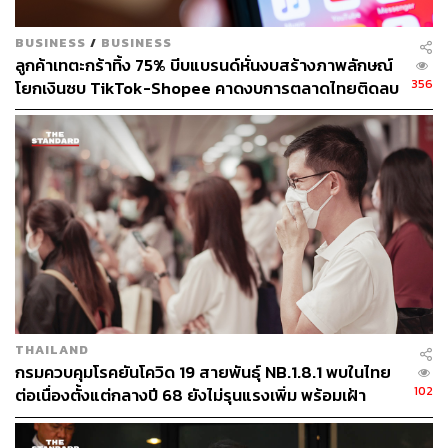
BUSINESS
/
BUSINESS
ลูกค้าเทตะกร้าทิ้ง 75% บีบแบรนด์หั่นงบสร้างภาพลักษณ์
356
โยกเงินซบ TikTok-Shopee คาดงบการตลาดไทยติดลบ
ครั้งแรกในรอบ 14 ปี
THAILAND
กรมควบคุมโรคยันโควิด 19 สายพันธุ์ NB.1.8.1 พบในไทย
102
ต่อเนื่องตั้งแต่กลางปี 68 ยังไม่รุนแรงเพิ่ม พร้อมเฝ้า
ระวัง-ติดตามใกล้ชิด