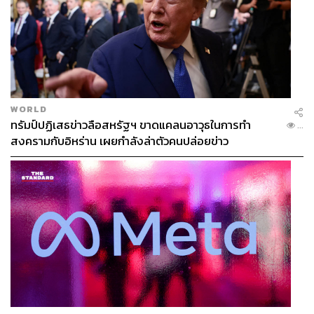
WORLD
ทรัมป์ปฏิเสธข่าวลือสหรัฐฯ ขาดแคลนอาวุธในการทำ
...
สงครามกับอิหร่าน เผยกำลังล่าตัวคนปล่อยข่าว