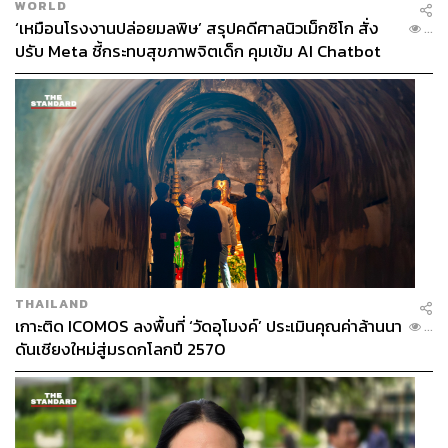
WORLD
‘เหมือนโรงงานปล่อยมลพิษ’ สรุปคดีศาลนิวเม็กซิโก สั่ง
...
ปรับ Meta ชี้กระทบสุขภาพจิตเด็ก คุมเข้ม AI Chatbot
THAILAND
เกาะติด ICOMOS ลงพื้นที่ ‘วัดอุโมงค์’ ประเมินคุณค่าล้านนา
...
ดันเชียงใหม่สู่มรดกโลกปี 2570