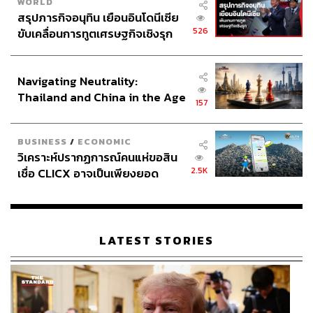
WORLD
สรุปภารกิจอนุทิน เยือนอินโดนีเซีย
526
ขับเคลื่อนการทูตเศรษฐกิจเชิงรุก
ประกาศหุ้นส่วนยุทธศาสตร์ไทย –
อินโดนีเซีย
Navigating Neutrality:
Thailand and China in the Age
157
of a New Global Order
BUSINESS
/
ECONOMIC
วิเคราะห์ปรากฏการณ์คนแห่ขอสิน
2.5K
เชื่อ CLICX อาจเป็นเพียงยอด
ภูเขาน้ำแข็ง ของปัญหาหนี้ครัว
เรือนไทยที่ถูกซุกไว้
LATEST STORIES