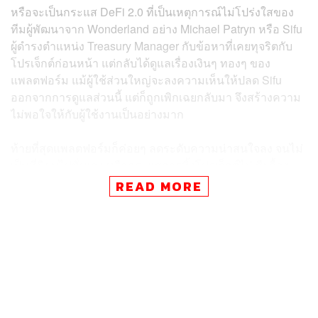
หรือจะเป็นกระแส DeFi 2.0 ที่เป็นเหตุการณ์ไม่โปร่งใสของ
ทีมผู้พัฒนาจาก Wonderland อย่าง Michael Patryn หรือ Sifu
ผู้ดำรงตำแหน่ง Treasury Manager กับข้อหาที่เคยทุจริตกับ
โปรเจ็กต์ก่อนหน้า แต่กลับได้ดูแลเรื่องเงินๆ ทองๆ ของ
แพลตฟอร์ม แม้ผู้ใช้ส่วนใหญ่จะลงความเห็นให้ปลด Sifu
ออกจากการดูแลส่วนนี้ แต่ก็ถูกเพิกเฉยกลับมา จึงสร้างความ
ไม่พอใจให้กับผู้ใช้งานเป็นอย่างมาก
ท้ายที่สุดแพลตฟอร์มก็ค่อยๆ ลดระดับความน่าสนใจลง จนไม่
เป็นที่นิยมไปนั่นเอง หรือกระแสการทิ้งโปรเจ็กต์ไปเสียดื้อๆ
ของ Andre Cronje ผู้ก่อตั้ง Yearn Finance ที่ประกาศวางมือ
READ MORE
จากโปรเจ็กต์ที่กำลังทำอยู่บนเครือข่ายของ Fantom และ
ล่าสุด กา
รระเบิดของ UST
ที่เป็น Stablecoin ที่ตรึงราคาผ่าน
การใช้อัลกอริทึมของ Terra แต่ไม่สามารถตรึงราคาเอาไว้ได้
ส่งผลให้เหรียญแทบจะไร้มูลค่า โดยเหตุการณ์ที่กล่าวมา
ทั้งหมดสร้างผลลัพธ์ในเชิงลบให้กับโลก DeFi เป็นอย่างมาก
สังเกตจาก TVL บนระบบที่ลดลงกว่าครึ่ง ประกอบกับ
สถานการณ์รอบข้าง ไม่ว่าจะเป็นสงครามหรือแรงกดดันจาก