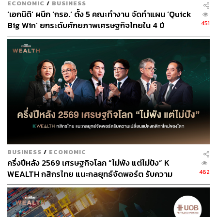
อย่างรวดเร็วและก้าวกระโดด
ECONOMIC
/
BUSINESS
‘เอกนิติ’ ผนึก ‘กรอ.’ ตั้ง 5 คณะทำงาน จัดทำแผน ‘Quick
451
Big Win’ ยกระดับศักยภาพเศรษฐกิจไทยใน 4 ปี
ความหวาดกลัวปกคลุม DeFi แล้ว Regulator ควรอยู่
ตรงไหน?
เชื่อว่าหลายคนยังติดกับคำโปรยในเรื่องของ Decentralized
Finance is killing Centralized Finance ซึ่งตามภาพความ
จริงมันเป็นเรื่องที่เป็นไปได้ยากมาก จากระบบแบบดั้งเดิมบน
CeFi เราจะคุ้นเคยกับผลิตภัณฑ์ที่มาจากระบบธนาคาร อย่าง
การฝาก ถอน กู้ ลงทุน เป็นต้น ซึ่งบน DeFi เองก็พยายาม
สร้างผลิตภัณฑ์เหล่านี้เช่นกัน เพียงแต่ดึงให้มาอยู่บนโลก
สินทรัพย์ดิจิทัลและเทคโนโลยีของการกระจายศูนย์ แต่
เพราะด้วยคำว่า Decentralized นี่เอง ทำให้ความรับผิดชอบ
BUSINESS
/
ECONOMIC
ทุกอย่างถูกผลักมาอยู่ที่ผู้ใช้ทั้งหมด ไม่เหมือนบน Centralized
ครึ่งปีหลัง 2569 เศรษฐกิจโลก “ไม่พัง แต่ไม่ปัง” K
ที่ยังมีพนักงานและระบบกลางคอยช่วยเวลาเกิดปัญหา จึง
462
WEALTH กสิกรไทย แนะกลยุทธ์จัดพอร์ต รับความ
ทำให้ผู้ใช้ส่วนใหญ่พยายามผลักเอาอำนาจเก่าที่เกิดจากเหล่า
เปลี่ยนแปลงกติกาใหม่ของโลก
Regulator ออก เพียงเพราะไม่ต้องการให้ตัวกลางมาคอย
ควบคุมผลประโยชน์ที่ควรจะได้รับ และผลกระทบก็เกิดกับนัก
ลงทุนรายย่อยให้เจ็บหนักมานักต่อนัก