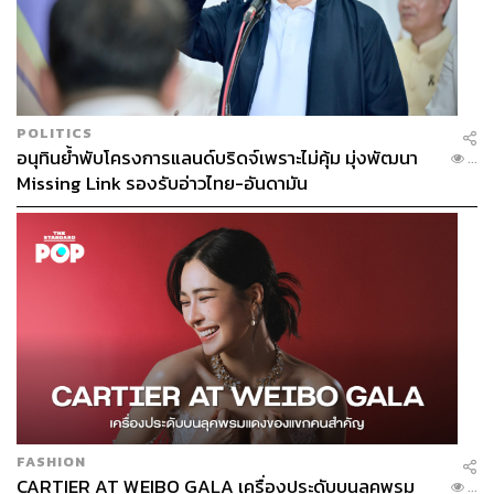
POLITICS
อนุทินย้ำพับโครงการแลนด์บริดจ์เพราะไม่คุ้ม มุ่งพัฒนา
...
Missing Link รองรับอ่าวไทย-อันดามัน
FASHION
CARTIER AT WEIBO GALA เครื่องประดับบนลุคพรม
...