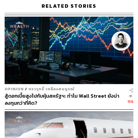
หรือไม่?
RELATED STORIES
คำถามข้างต้นต้องย้อนกลับไปช่วงที่เกิดระบบธนาคารขึ้นใน
ยุคแรก ที่มีระบบฝากถอนเงิน ปล่อยกู้ และระบบการลงทุนใน
รูปแบบอื่นๆ คนจำนวนมากยังไม่เข้าใจถึงการทำธุรกรรม
ทางการเงินในรูปแบบดังกล่าว โดยก่อนหน้าจะมีระบบเหล่านี้
มีการฉ้อโกงและหลอกลวงเกิดขึ้นเป็นจำนวนมาก จนถึงยุคที่
เรามีธนาคาร สถาบันการเงินที่น่าเชื่อถือ มีชื่อเสียง ผู้คน
เข้าใจถึงรูปแบบการทำธุรกรรม ทำให้การหลอกลวงเกิดได้
ยากมากขึ้น ทั้งสองยุคต่างใช้เวลาในการเปลี่ยนถ่ายนานนับ
หลายทศวรรษ จนทุกวันนี้ระบบการเงินที่ถูกพัฒนาให้ใช้จ่าย
เงินเหล่านั้นในรูปแบบของดิจิทัลผ่านการจ่ายในรูปแบบอื่นๆ
OPINION
/
ตราวุทธิ์ เหลืองสมบูรณ์
อย่าง PayPal หรือที่สร้างความสะดวกอย่างมากใน
สู้ดอกเบี้ยสูงไปกับหุ้นสหรัฐฯ: ทำไม Wall Street ยังน่า
ประเทศไทยอย่างระบบ QR Code เอง แต่กลับใช้ระยะเวลา
159
ลงทุนกว่าที่คิด?
เปลี่ยนถ่ายมาสู่ระบบนี้ด้วยระยะเวลาน้อยกว่ามาก เหตุผลอัน
ดับต้นๆ มาจากความเข้าใจและความง่ายในการเข้าถึง ที่ผ่าน
ยุคในการเกิดการยอมรับมาแล้ว ทำให้ผู้คนพร้อมที่จะเรียนรู้
กลไกเหล่านี้ไปพร้อมกับการพัฒนาระบบให้ดีขึ้นไปด้วย