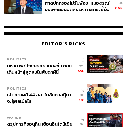
ศาลปกครองไม่รับฟ้อง ‘หมอสรณ’
0.9K
ขอเพิกถอนมติสรรหา กสทช. ชี้ยัง
ไม่ใช่ผู้เดือดร้อนเสียหาย
TAGS:
GameFi
Play to Earn (P2E)
การลงทุน
DeFi
NFT
EDITOR'S PICKS
POLITICS
มหากาพย์โกงข้อสอบท้องถิ่น ก่อน
598
เดินหน้าสู่จุดจบในสัปดาห์นี้
68
POLITICS
เส้นทางคดี 44 สส. ในชั้นศาลฎีกา
236
จะรู้ผลเมื่อไร
ABOUT THE AUTHOR
ดร.อุดมศักดิ์ รักวงษ์วาน
WORLD
ผู้ร่วมก่อตั้งและที่ปรึกษาของ Forward -
สรุปภารกิจอนุทิน เยือนอินโดนีเซีย
Decentralized Derivatives Exchange และ