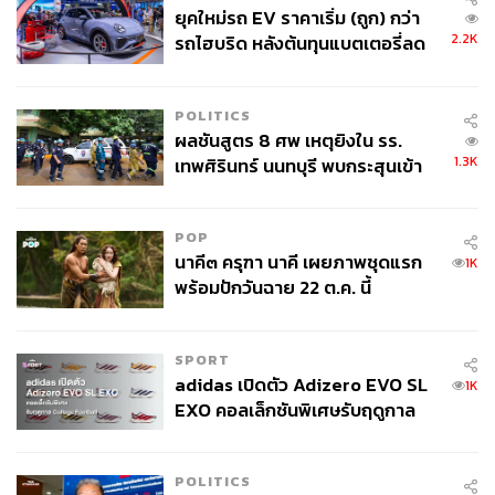
อย่างไรก็ตาม หน่วยงานในการกำกับดูแลไม่ควรจะกำกับ
ยุคใหม่รถ EV ราคาเริ่ม (ถูก) กว่า
ดูแลเพียงอย่างเดียว ถ้าเป้าหมายหลักของหน่วยงานมุ่งเน้น
2.2K
รถไฮบริด หลังต้นทุนแบตเตอรี่ลด
เรื่องการกำกับดูแลโดยไม่ส่งเสริมให้เกิดการเติบโต จะ
ลง - จีนแห่บุกตลาดเกิดใหม่
เป็นการทำลายโอกาสของการพัฒนาในเชิงเทคโนโลยีและ
นวัตกรรมไปโดยปริยาย
POLITICS
ผลชันสูตร 8 ศพ เหตุยิงใน รร.
สำหรับคำตอบที่เขียนไว้ข้างต้น DeFi ยังคงเป็นนวัตกรรมที่
1.3K
เทพศิรินทร์ นนทบุรี พบกระสุนเข้า
น่าสนใจที่มาพร้อมทั้งโอกาสและความเสี่ยงที่สูง อีกทั้งยัง
จุดสำคัญ ‘ศีรษะ-หน้าอก’ ครูถูกยิง
ต้องพึ่งระบบ Centralized ที่มีเหล่า Regulator คอยดูแลอยู่
4 นัด จากระยะไกล
ฉะนั้นสิ่งที่จะทำให้ DeFi ไปได้ดี ไปได้ไกล ไม่ใช่เพราะ
POP
นาคี๓ ครุฑา นาคี เผยภาพชุดแรก
นวัตกรรมที่ถูกพูดถึงกันว่าสุดยอด แต่เป็นการยอมรับและร่วม
1K
พร้อมปักวันฉาย 22 ต.ค. นี้
มือจากทั้งฝั่งผู้เชื่อในระบบ Decentralized
และมีผู้เชี่ยวชาญ
จาก
ระบบ Centralized หาทางแก้อย่างประนีประนอมร่วมกัน
จึงจะสามารถทำให้ระบบเหล่านี้เติบโตไปได้อย่างแข็งแกร่ง
SPORT
และยั่งยืนในอนาคต
adidas เปิดตัว Adizero EVO SL
1K
EXO คอลเล็กชันพิเศษรับฤดูกาล
College Football
สามารถติดตาม THE STANDARD WEALTH
ผ่านแอปพลิเคชันต่างๆ ที่คุณสะดวกหรือใช้งานอยู่แล้วได้เลย
POLITICS