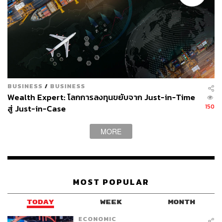
คำถามนี้เราต้องแยกก่อนว่าระบบ ณ ปัจจุบัน เราไม่ได้ถูกแยก
ออกจากระบบเดิมอย่างเป็นเอกเทศ เรายังต้องพึ่งความ
สะดวกจากระบบเก่าค่อนข้างมาก เพราะฉะนั้น Regulator จะ
ยังคงบทบาทในลักษณะเดิม ไม่เปลี่ยนแปลง เพียงต้องเพิ่มกฎ
ให้ครอบคลุมไปถึงผลิตภัณฑ์บนโลก DeFi เท่านั้นเอง ซึ่ง
หน่วยงานเหล่านั้นกระทำตามหน้าที่ได้ถูกต้อง แต่การออก
BUSINESS
/
BUSINESS
กฎบนโลกของ DeFi ยังคงเป็นเรื่องที่ทำได้ยากและต้องศึกษา
Wealth Expert: โลกการลงทุนขยับจาก Just-in-Time
หลายขั้นตอน อีกทั้งปัจจุบันยังไม่มีกฎเกณฑ์การควบคุมใน
150
สู่ Just-in-Case
มาตรฐานเดียวกัน ทำได้เพียงออกกฎเกณฑ์ตามสถานการณ์
และตามพื้นที่ที่เกิดผลกระทบเท่านั้น โดยหากกฎเกณฑ์ถูก
MORE
ควบคุมด้วยหลักเดียวกับ CeFi ระบบ DeFi คงไม่ต่างอะไร
จากระบบเดิม เพียงแค่เปลี่ยนโครงสร้างเท่านั้น แต่ถ้าเพิ่ม
คุณสมบัติบางประการ ช่วยให้กฎเกณฑ์มีความยืดหยุ่น เพื่อ
เอื้อต่อการสร้างนวัตกรรมทางการเงินร่วมกันระหว่างนัก
MOST POPULAR
พัฒนาและนักเศรษฐศาสตร์การเงิน การสร้างผลิตภัณฑ์ใหม่
จะไม่ใช่เรื่องยาก
TODAY
WEEK
MONTH
ECONOMIC