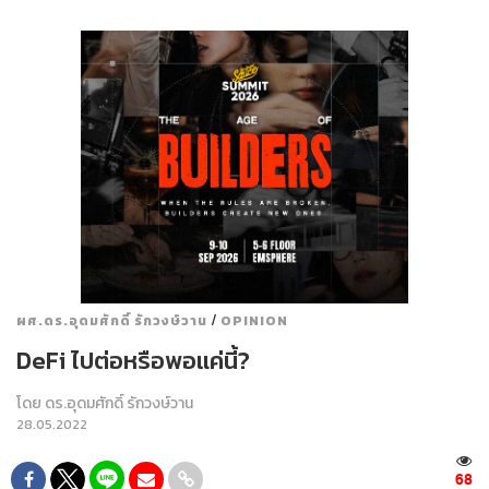
/
ผศ.ดร.อุดมศักดิ์ รักวงษ์วาน
OPINION
DeFi ไปต่อหรือพอแค่นี้?
โดย
ดร.อุดมศักดิ์ รักวงษ์วาน
28.05.2022
68