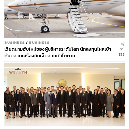
DeFi เองนั้นนับว่ายังอยู่ในช่วงวัยที่เป็นเด็กทารก การพัฒนา
ในยุคแรกเราจะเห็นหลายๆ โปรเจ็กต์ที่พัฒนาในลักษณะที่
ต้องการ Quick Win ด้วยการเร่งสร้างแพลตฟอร์มให้เสร็จ
และใช้งานได้ รวมถึงออกแบบโมเดลที่ดึงดูดผู้ใช้งานให้ดูน่า
สนใจ แต่กลับไม่สามารถคงอยู่ได้อย่างยั่งยืนในระยะยาว ยก
ตัวอย่างเช่น GameFi หลายโปรเจ็กต์ที่ตัวเกมถูกสร้างจากคน
BUSINESS
/
BUSINESS
บนโลกการเงินดั้งเดิม สร้างให้น่าสนใจ เล่นแล้วได้เงิน โดยที่
เวียดนามฮับใหม่ของผู้บริหารระดับโลก นักลงทุนไหลเข้า
เงินเหล่านั้นก็มาจากการที่เกมนั้นเสกขึ้นมาจ่ายเอง สุดท้าย
258
ดันตลาดเครื่องบินเจ็ตส่วนตัวโตตาม
เมื่ออุปทานของเงินเสกมีมหาศาลจนล้น แต่ไม่มีอุปสงค์มาก
พอรองรับ เงินก็หมดมูลค่า และเกมก็จะพังลง
ไป
ในยุคต่อจากนี้
เราจะได้เห็นบริษัทเกมจริงๆ มาพัฒนาเกมบน
โลก DeFi โดยที่มีความสนุกของเกมเป็นที่ตั้ง ซึ่งเป็นพื้นฐาน
ของการสร้างเกมตั้งแต่ต้น โดยเราจะเพิ่มโมเดลอื่นๆ ที่เป็น
คุณลักษณะเด่นในโลกบล็อกเชนเข้าไป ก็เป็นเพียงตัวเลือก
เสริมความแข็งแกร่งของระบบ อันจะกลายเป็นการสร้างการ
เติบโตอย่างยั่งยืนในระยะยาว นี่เป็นเพียงแค่ตัวอย่างที่แสดง
ให้เห็นถึงพัฒนาการของโปรเจ็กต์บนโลก DeFi ซึ่งจะเกิดขึ้น