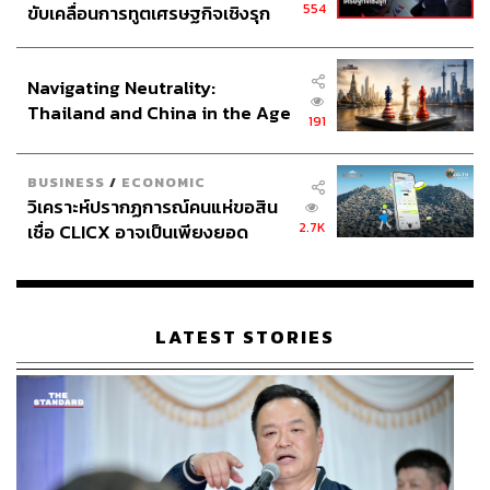
554
ขับเคลื่อนการทูตเศรษฐกิจเชิงรุก
Forward Labs - Blockchain Technology
Labs และอาจารย์ภาควิชาคณิตศาสตร์
ประกาศหุ้นส่วนยุทธศาสตร์ไทย –
มหาวิทยาลัยเกษตรศาสตร์
อินโดนีเซีย
Navigating Neutrality:
Thailand and China in the Age
191
of a New Global Order
BUSINESS
/
ECONOMIC
วิเคราะห์ปรากฏการณ์คนแห่ขอสิน
2.7K
เชื่อ CLICX อาจเป็นเพียงยอด
ภูเขาน้ำแข็ง ของปัญหาหนี้ครัว
เรือนไทยที่ถูกซุกไว้
LATEST STORIES