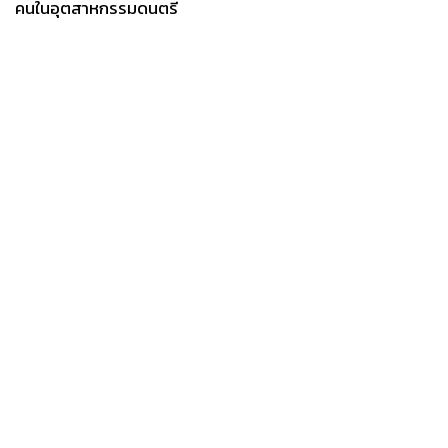
คนในอุตสาหกรรมดนตรี
News
Wealth
Pop
Podcast
Video
Now
Opinion
Careers
Events
Privacy
About
Contact
Policy
FOR
ADVERTISING
MEMBERSHIP