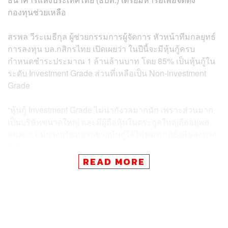
กองทุนช่วยเหลือ
สรพล วีระเมธีกุล
ผู้ช่วยกรรมการผู้จัดการ หัวหน้าทีมกลยุทธ์
การลงทุน บล.กสิกรไทย เปิดเผยว่า ในปีนี้จะมีหุ้นกู้ครบ
กำหนดชำระประมาณ 1 ล้านล้านบาท โดย 85% เป็นหุ้นกู้ใน
ระดับ Investment Grade ส่วนที่เหลือเป็น Non-investment
Grade
“หุ้นกู้ Investment Grade ไม่น่ากังวลมากนัก เพราะส่วนมาก
เป็นบริษัทขนาดใหญ่ และมีผู้ถือหุ้นในตระกูลใหญ่ถืออยู่พอ
สมควร แม้บางบริษัทอาจขายหุ้นกู้ได้ไม่หมด แต่ยังมีช่องทาง
อื่นในการระดมทุนเพิ่มเติม”
READ MORE
อย่างไรก็ตาม การครบกำหนดชำระคืนหนี้หุ้นกู้ในปีนี้ไม่ใช่
แค่ในไทยที่ต้องจับตามอง เพราะหลายประเทศก็มีหุ้นกู้จะ
ครบกำหนดชำระค่อนข้างมาก เช่น ในสหรัฐฯ ถือเป็นหนึ่งใน
ปัจจัยเสี่ยงของปีนี้