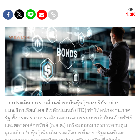
1.3K
จากประเด็นการขอเลื่อนชำระคืนหุ้นกู้ของบริษัทอย่าง
บมจ.อิตาเลียนไทย ดีเวล๊อปเมนต์ (ITD) ทำให้หน่วยงานภาค
รัฐ ทั้งกระทรวงการคลัง และคณะกรรมการกำกับหลักทรัพย์
และตลาดหลักทรัพย์ (ก.ล.ต.) เตรียมออกมาตรการควบคุม
ดูแลเกี่ยวกับหุ้นกู้เพิ่มเติม รวมถึงการที่นายกรัฐมนตรีและ
ธนาคารแห่งประเทศไทย (ธปท.) เตรียมหารือเพื่อจัดตั้ง