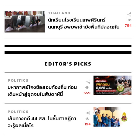
ผลิต 8.3 ล้าน สู่ข้อพิพาท ‘มา
เวลล์ฯ’ ฟ้อง ‘โทน บางแค’ ผิดนัด
THAILAND
จ่ายหนี้-แอบระบุแบรนด์
นักเรียนโรงเรียนเทพศิรินทร์
794
นนทบุรี อพยพเข้ายังพื้นที่ปลอดภัย
ชั่วคราว หลังเหตุใช้อาวุธปืนภายใน
โรงเรียนคลี่คลาย
EDITOR'S PICKS
POLITICS
มหากาพย์โกงข้อสอบท้องถิ่น ก่อน
559
เดินหน้าสู่จุดจบในสัปดาห์นี้
POLITICS
เส้นทางคดี 44 สส. ในชั้นศาลฎีกา
194
จะรู้ผลเมื่อไร