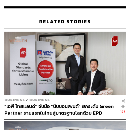
โครงการค่อนข้างต่ำ
สำหรับกลุ่มอสังหา ยังไม่เห็นปัญหาเรื่องสภาพคล่อง แต่บาง
บริษัทมี D/E ค่อนข้างสูง และปีนี้ความต้องการซื้อบ้านน่าจะ
RELATED STORIES
ชะลอลง จากการที่แบงก์ปล่อยสินเชื่อยากขึ้น และช่วง 2-3 ปี
ที่ผ่านมา ความต้องการซื้อบ้านเพิ่มขึ้นสูงมาก
สามารถติดตาม THE STANDARD WEALTH
ผ่านแอปพลิเคชันต่างๆ ที่คุณสะดวกหรือใช้งานอยู่แล้วได้เลย
TAGS:
อสังหาริมทรัพย์
การลงทุน
สรพล วีระเมธีกุล
หุ้นกู้
BUSINESS
/
BUSINESS
บริษัท อิตาเลียนไทย ดีเวล๊อปเมนต์ จำกัด (มหาชน)
“เอพี ไทยแลนด์” จับมือ “นิปปอนเพนต์” ยกระดับ Green
สำนักงานคณะกรรมการกำกับหลักทรัพย์และ
175
Partner รายแรกในไทยสู่มาตรฐานโลกด้วย EPD
ตลาดหลักทรัพย์ (ก.ล.ต.)
International พร้อมชูแนวคิด Global Standards for
Global Sustainable Living ส่งมอบบ้านคุณภาพ ลด