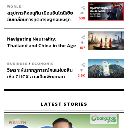
WORLD
สรุปภารกิจอนุทิน เยือนอินโดนีเซีย
539
ขับเคลื่อนการทูตเศรษฐกิจเชิงรุก
ประกาศหุ้นส่วนยุทธศาสตร์ไทย –
อินโดนีเซีย
Navigating Neutrality:
Thailand and China in the Age
167
of a New Global Order
BUSINESS
/
ECONOMIC
วิเคราะห์ปรากฏการณ์คนแห่ขอสิน
2.6K
เชื่อ CLICX อาจเป็นเพียงยอด
ภูเขาน้ำแข็ง ของปัญหาหนี้ครัว
เรือนไทยที่ถูกซุกไว้
LATEST STORIES