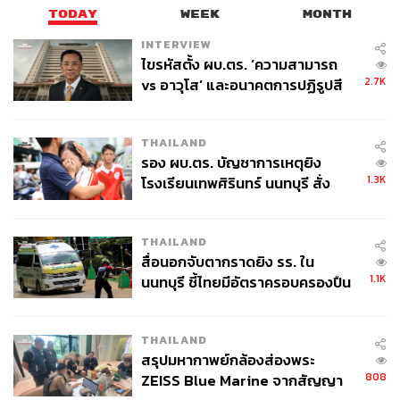
TODAY
WEEK
MONTH
INTERVIEW
ไขรหัสตั้ง ผบ.ตร. ‘ความสามารถ
2.7K
vs อาวุโส’ และอนาคตการปฏิรูปสี
กากี กับ พล.ต.อ. เอก อังสนานนท์
THAILAND
รอง ผบ.ตร. บัญชาการเหตุยิง
1.3K
โรงเรียนเทพศิรินทร์ นนทบุรี สั่ง
ค้นหา 2 รอบยืนยันไร้คนติดค้าง พบ
ศพปู่-ย่าที่บ้านพักผู้ก่อเหตุ
THAILAND
สื่อนอกจับตากราดยิง รร. ใน
1.1K
นนทบุรี ชี้ไทยมีอัตราครอบครองปืน
สูงในระดับต้นของภูมิภาค
THAILAND
สรุปมหากาพย์กล้องส่องพระ
808
ZEISS Blue Marine จากสัญญา