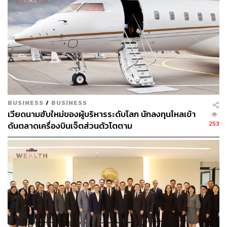
ผลกระทบต่อสิ่งแวดล้อม พร้อมปั้นนักออกแบบที่ใส่ใจโลก
1.3K
ABOUT THE AUTHOR
BUSINESS
/
BUSINESS
เวียดนามฮับใหม่ของผู้บริหารระดับโลก นักลงทุนไหลเข้า
สกุลชัย เก่งอนันตานนท์
253
ดันตลาดเครื่องบินเจ็ตส่วนตัวโตตาม
Content Creator สำนักข่าว THE
STANDARD WEALTH