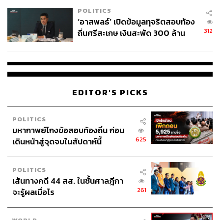
แดน
POLITICS
‘อาสพลธ์’ เปิดข้อมูลทุจริตสอบท้อง
312
ถิ่นศรีสะเกษ เงินสะพัด 300 ล้าน
จ่อขยายผลรื้อคดีทั่วประเทศ
EDITOR'S PICKS
POLITICS
มหากาพย์โกงข้อสอบท้องถิ่น ก่อน
625
เดินหน้าสู่จุดจบในสัปดาห์นี้
POLITICS
เส้นทางคดี 44 สส. ในชั้นศาลฎีกา
261
จะรู้ผลเมื่อไร