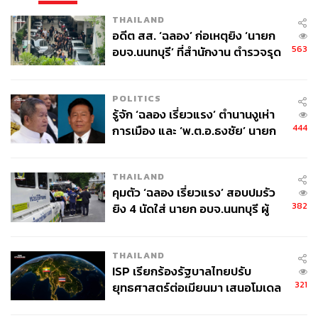
THAILAND
อดีต สส. ‘ฉลอง’ ก่อเหตุยิง ‘นายก
563
อบจ.นนทบุรี’ ที่สำนักงาน ตำรวจรุด
ลงพื้นที่
POLITICS
รู้จัก ‘ฉลอง เรี่ยวแรง’ ตำนานงูเห่า
444
การเมือง และ ‘พ.ต.อ.ธงชัย’ นายก
อบจ. นนทบุรี หลายสมัย บุคคล
สำคัญในเหตุยิง
THAILAND
คุมตัว ‘ฉลอง เรี่ยวแรง’ สอบปมรัว
382
ยิง 4 นัดใส่ นายก อบจ.นนทบุรี ผู้
ว่าฯ ลงพื้นที่ตรวจสอบเร่งหาสาเหตุ
THAILAND
ISP เรียกร้องรัฐบาลไทยปรับ
321
ยุทธศาสตร์ต่อเมียนมา เสนอโมเดล
‘3 ระเบียง’ รับมือภัยคุกคามข้าม