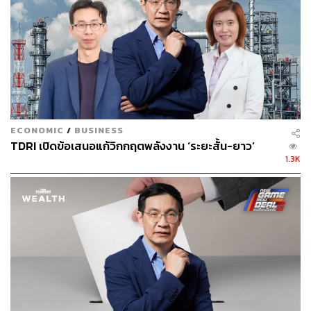
ECONOMIC
/
BUSINESS
TDRI เปิดข้อเสนอแก้วิกกฤตพลังงาน ‘ระยะสั้น-ยาว’
1.3K