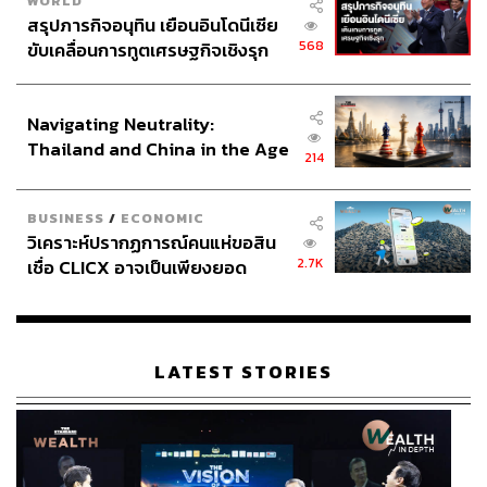
WORLD
สรุปภารกิจอนุทิน เยือนอินโดนีเซีย
568
ขับเคลื่อนการทูตเศรษฐกิจเชิงรุก
ประกาศหุ้นส่วนยุทธศาสตร์ไทย –
อินโดนีเซีย
Navigating Neutrality:
Thailand and China in the Age
214
of a New Global Order
BUSINESS
/
ECONOMIC
วิเคราะห์ปรากฏการณ์คนแห่ขอสิน
2.7K
เชื่อ CLICX อาจเป็นเพียงยอด
ภูเขาน้ำแข็ง ของปัญหาหนี้ครัว
เรือนไทยที่ถูกซุกไว้
LATEST STORIES