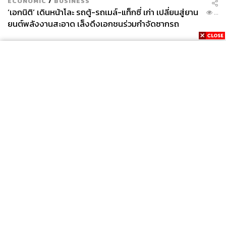
ECONOMIC
/
BUSINESS
‘เอกนิติ’ เดินหน้าโละ รถตู้-รถเมล์-แท็กซี่ เก่า เปลี่ยนสู่ยาน
...
ยนต์พลังงานสะอาด เล็งดึงเอกชนร่วมกำจัดซากรถ
News
Wealth
Pop
Podcast
Video
Now
Opinion
Careers
Events
Privacy
About
Contact
Policy
FOR
ADVERTISING
MEMBERSHIP