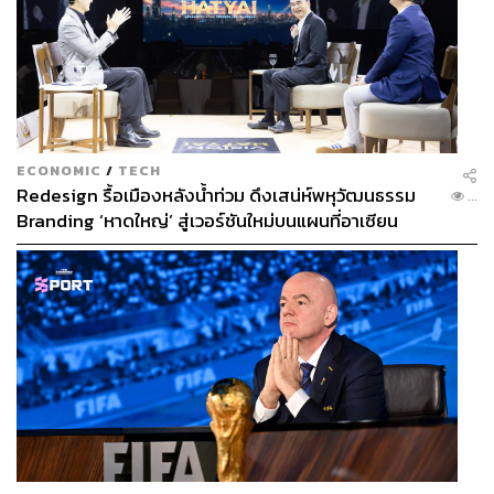
ECONOMIC
/
TECH
Redesign รื้อเมืองหลังน้ำท่วม ดึงเสน่ห์พหุวัฒนธรรม
...
Branding ‘หาดใหญ่’ สู่เวอร์ชันใหม่บนแผนที่อาเซียน