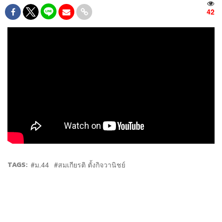
42
TAGS:
ม.44
สมเกียรติ ตั้งกิจวานิชย์