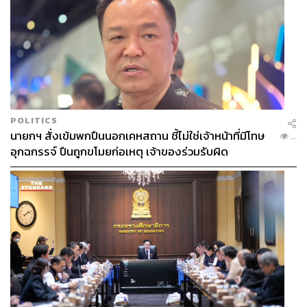
POLITICS
นายกฯ สั่งเข้มพกปืนนอกเคหสถาน ชี้ไม่ใช่เจ้าหน้าที่มีโทษ
...
อุกฉกรรจ์ ปืนถูกขโมยก่อเหตุ เจ้าของร่วมรับผิด