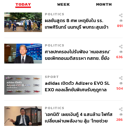
สามารถติดตาม THE STANDARD WEALTH
TODAY
WEEK
MONTH
ผ่านแอปพลิเคชันต่างๆ ที่คุณสะดวกหรือใช้งานอยู่แล้วได้เลย
POLITICS
ผลชันสูตร 8 ศพ เหตุยิงใน รร.
891
เทพศิรินทร์ นนทบุรี พบกระสุนเข้า
จุดสำคัญ ‘ศีรษะ-หน้าอก’ ครูถูกยิง
4 นัด จากระยะไกล
TAGS:
โฆษณาดิจิทัล
อุตสาหกรรมโฆษณา
E-Commerce
POLITICS
สมาคมโฆษณาดิจิทัล (ประเทศไทย)
DAAT
TikTok
ศาลปกครองไม่รับฟ้อง ‘หมอสรณ’
636
ขอเพิกถอนมติสรรหา กสทช. ชี้ยัง
ไม่ใช่ผู้เดือดร้อนเสียหาย
SPORT
adidas เปิดตัว Adizero EVO SL
504
EXO คอลเล็กชันพิเศษรับฤดูกาล
College Football
255
POLITICS
‘เอกนิติ’ เผยเงินกู้ 4 แสนล้าน โฟกัส
286
เปลี่ยนผ่านพลังงาน ลุ้น ‘ไทยช่วย
ABOUT THE AUTHOR