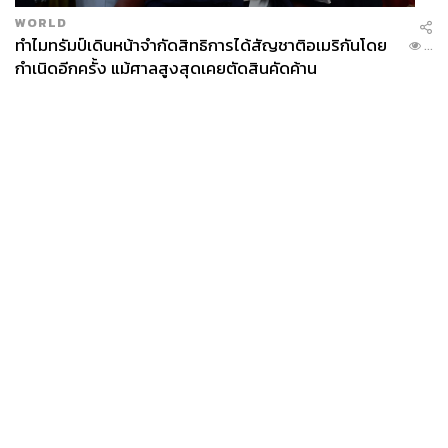
WORLD
ทำไมทรัมป์เดินหน้าจำกัดสิทธิการได้สัญชาติอเมริกันโดย
...
กำเนิดอีกครั้ง แม้ศาลสูงสุดเคยตัดสินคัดค้าน
News
Wealth
Pop
Podcast
Video
Now
Opinion
Careers
Events
Privacy
About
Contact
Policy
FOR
ADVERTISING
MEMBERSHIP