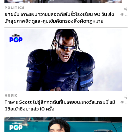
POLITICS
ยศชนัน เคาะแผนความปลอดภัยในรั้วโรงเรียน 90 วัน ส่ง
...
นักสุขภาพจิตดูแล-คุมเข้มคัดกรองสิ่งผิดกฎหมาย
MUSIC
Travis Scott ไม่รู้สึกกดดันที่ไม่เคยชนะรางวัลแกรมมี่ แม้
...
มีชื่อเข้าชิงมาแล้ว 10 ครั้ง