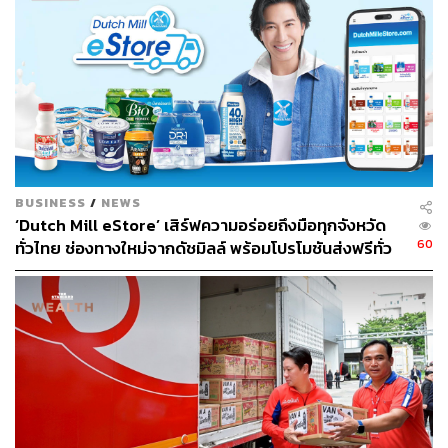
Online Video และ Online Entertainment อื่นๆ เช่น การเล่น
เกมและ E-Sports ต่างๆ นอกจากนี้ยังมีปัจจัยเสริมคือสัดส่วน
ของประชากรที่เข้าถึงอินเทอร์เน็ตเพิ่มขึ้น และการขยายการ
ใช้งานของ 5G ซึ่งลดข้อจำกัดเชิงพื้นฐานและเอื้อให้ผู้บริโภค
ใช้สื่อออนไลน์ได้นานและหลากหลายขึ้น
ทางด้านของแบรนด์เองมีการโยกเม็ดเงินโฆษณาจากสื่อ
ดั้งเดิมไปสู่สื่อดิจิทัล เราเห็นว่าแบรนด์ต่างๆ ใช้ประโยชน์จาก
BUSINESS
/
NEWS
เครื่องมือดิจิทัลที่หลากหลายขึ้น สามารถเข้าถึงกลุ่มเป้า
‘Dutch Mill eStore’ เสิร์ฟความอร่อยถึงมือทุกจังหวัด
หมายได้กว้างและเอ็นเกจได้ดีขึ้น แบรนด์เห็นประโยชน์จาก
60
ทั่วไทย ช่องทางใหม่จากดัชมิลล์ พร้อมโปรโมชันส่งฟรีทั่ว
สื่อดิจิทัล ทั้งการสร้าง Awareness และ Conversion อีกทั้งยัง
ประเทศ ส่งไว สั่งก่อนเที่ยง ได้ของวันถัดไป ส่งสินค้าแบบ
สามารถวัดผลได้อย่างเป็นรูปธรรม
เย็นตรงจากโรงงาน [ADVERTORIAL]
ภารุจ ดาวราย อุปนายกสมาคมโฆษณาดิจิทัล (ประเทศไทย)
ในฐานะผู้รักษาการนายกสมาคม ได้ให้ความเห็นเพิ่มเติมว่า
พฤติกรรมการใช้ชีวิตอยู่บนโลกออนไลน์กลายเป็นพฤติกรรม
ปกติในชีวิตของผู้คน ประกอบกับการตลาดสมัยใหม่ที่เน้น
เรื่องการไปจบที่ Transaction ยิ่งทำให้สื่อโฆษณาออนไลน์ที่