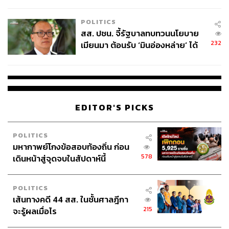
ไทยพลัส’ เฟส 2 รอประเมินความ
ถนัดกิจ จันกิเสน
เหมาะสม
Content Creator ประจำกองบรรณาธิการ
POLITICS
THE STANDARD WEALTH ผู้เสพติดโลก
สส. ปชน. จี้รัฐบาลทบทวนนโยบาย
ธุรกิจ การตลาด เทคโนโลยี และชอบสำรวจ
232
เมียนมา ต้อนรับ ‘มินอ่องหล่าย’ ได้
โลกออฟไลน์และออนไลน์มาถอดรหัสความ
เคลื่อนไหวให้เป็นเรื่องเข้าใจง่าย สนุก และได้
แค่สัญญาว่างเปล่า
ไอเดียใหม่ๆ
EDITOR'S PICKS
POLITICS
มหากาพย์โกงข้อสอบท้องถิ่น ก่อน
578
เดินหน้าสู่จุดจบในสัปดาห์นี้
POLITICS
เส้นทางคดี 44 สส. ในชั้นศาลฎีกา
215
จะรู้ผลเมื่อไร