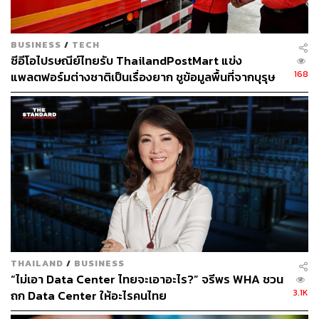
สามารถติดตามผลลัพธ์ได้และส่งผู้บริโภคไปยังช่องทางการ
ขายบน E-Commerce ได้กลายมาเป็นโฟกัสหลักของนักการ
ตลาดสมัยนี้ที่มองเรื่อง Effectiveness
BUSINESS
/
TECH
ซีอีโอไปรษณีย์ไทยรับ ThailandPostMart แข่ง
แต่สิ่งที่น่าสนใจจากนี้คือ ปัจจัยต่างๆ ที่จะเกิดขึ้นในปีนี้ ไม่ว่า
168
แพลตฟอร์มต่างชาติเป็นเรื่องยาก ชูข้อมูลพื้นที่จากบุรุษ
จะเป็นเรื่องสงครามในยูเครน อัตราเงินเฟ้อที่ส่งผลมาจาก
ไปรษณีย์เป็นจุดแข็งที่คู่แข่งใช้เงินเลียนแบบไม่ได้
การฟื้นตัวของเศรษฐกิจโลก และปัจจัยเรื่องการเมืองใน
ประเทศของเรา จะส่งผลกระทบกับการตลาดและโฆษณา
ขนาดไหน แต่ไม่ว่าอะไรจะเกิดขึ้น ปีนี้น่าจะเป็นอีกปีที่
โฆษณาดิจิทัลจะเติบโตต่อไปในอัตราเลข 2 หลักได้
“นักการตลาดในยุคนี้มีความรู้เกี่ยวกับระบบนิเวศบนดิจิทัลซึ่ง
มีการเปลี่ยนแปลงตลอดเวลามากขึ้น ปัจจัยหลักๆ เกิดจากการ
ปรับเปลี่ยนพฤติกรรมของผู้บริโภคและความก้าวหน้าทาง
เทคโนโลยี ซึ่งทั้งสองปัจจัยมีส่วนสำคัญกับนักการตลาดใน
ยุคนี้ค่อนข้างมาก เพราะจะทำให้พวกเขาเข้าใจถึงความ
THAILAND
/
BUSINESS
“ไม่เอา Data Center ไทยจะเอาอะไร?” จรีพร WHA ชวน
สนใจของผู้บริโภคต่อการเสพสื่อ และสามารถเชื่อมโยงและ
3.1K
ถก Data Center ให้อะไรคนไทย
ดึงคุณลักษณะและจุดแข็งของแต่ละแพลตฟอร์มออกมาใช้ได้
เนื่องด้วยแต่ละแพลตฟอร์มมีความแตกต่างกัน