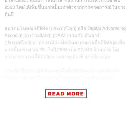
2563 โดยได้เพิ่มขึ้นมากเป็นเท่าตัวจากการคาดการณ์ในช่วง
ต้นปี
สมาคมโฆษณาดิจิทัล (ประเทศไทย) หรือ Digital Advertising
Association (Thailand) (DAAT)
ร่วมกับ คันทาร์
(ประเทศไทย) คาดการณ์ว่าเม็ดเงินลงทุนผ่านสื่อดิจิทัลจะเพิ่ม
มากขึ้นประมาณ 9% ในปี 2565 เป็น 27,040 ล้านบาท โดย
การคาดการณ์นี้มีปัจจัยทางเศรษฐกิจเข้ามาเกี่ยวข้อง
การเพิ่มขึ้นของเม็ดเงินลงทุนในสื่อดิจิทัลมาจากปัจจัยหลัก
ได้แก่ พฤติกรรมในการเสพสื่อของผู้บริโภคที่เปลี่ยนไป
แพลตฟอร์มออนไลน์ใหม่ๆ ที่เข้ามาในตลาด เทคโนโลยีที่
ก้าวหน้าเพิ่มมากขึ้น การเข้าถึงอินเตอร์เน็ตของผู้บริโภคที่
READ MORE
เพิ่มมากขึ้น และความเร็วของอินเตอร์ที่แรงขึ้น ซึ่งทั้งหมดนี้
ส่งผลให้สื่อดิจิทัลเป็นสื่อที่คุ้มค่าแก่การลงทุนและมี
ประสิทธิภาพเพื่อจะเชื่อมต่อกับผู้บริโภค
การสำรวจพบว่า กลุ่มอุตสาหกรรมหลัก 5 อันดับแรกที่มีเม็ด