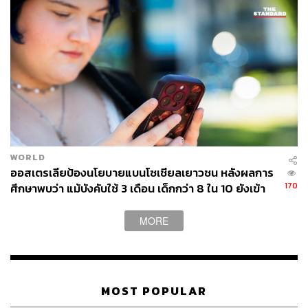
“ดังนั้นนักการตลาดควรที่จะสามารถปรับเปลี่ยนคอนเทนต์ที่
ต้องการสื่อสารออกไปได้อย่างรวดเร็ว เพื่อจะสร้าง
Customer Journey ที่มีความสอดคล้องและสร้างปฏิสัมพันธ์
ระหว่างผู้บริโภคกับแบรนด์ และนอกจากนั้นการวัดผลและ
การเรียนรู้เพื่อเพิ่มประสิทธิภาพในการลงทุนเป็นสิ่งที่สำคัญ
มากของนักการตลาดยุคนี้” ดร.อาภาภัทรให้ความเห็นเพิ่ม
เติม
WORLD
ออสเตรเลียป้องนโยบายแบนโซเชียลเยาวชน หลังผลการ
170
ศึกษาพบว่า แม้บังคับใช้ 3 เดือน เด็กกว่า 8 ใน 10 ยังเข้า
ถึง
ช่องทางติดตาม
THE STANDARD WEALTH
MORE
Twitter:
twitter.com/standard_wealth
Instagram:
instagram.com/thestandardwealth
Official Line:
https://lin.ee/xfPbXUP
MOST POPULAR