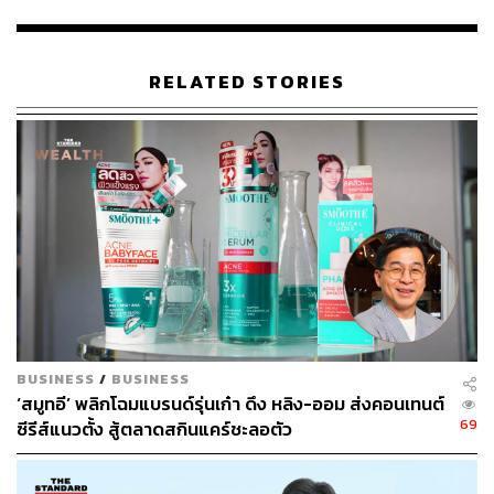
นอกจากนี้พบว่า Online Video มีอัตราการเติบโตอย่างมาก
จากที่เคยอยู่ในอันดับ 8 สามารถขึ้นมาอยู่ที่อันดับที่ 5 ในปี
RELATED STORIES
2564 และถูกคาดการณ์ว่าจะเติบโตอีกกว่า 45% ในปี 2565
ในขณะที่ TikTok ซึ่งเป็นแพลตฟอร์มมาใหม่ มีการเติบโต
อย่างก้าวกระโดดที่กว่า 654% และมีการคาดการณ์ว่าจะ
เติบโตเพิ่มอีก 26% ในปี 2565 และอาจติด 10 อันดับแรกในปี
นี้
สำหรับ E-Commerce และการตลาดแบบช่วยขาย (Affiliated
Marketing) ยังคงมีสัดส่วนที่น้อยอยู่เมื่อเทียบกับเม็ดเงิน
ทั้งหมดที่ลงทุนอยู่ในสื่อดิจิทัล แต่ทั้งนี้คาดการณ์ว่าปี 2565
การเติบโตของ 2 กลุ่มนี้จะสูงมาก คือเพิ่มขึ้น 58% และ 41%
ตามลำดับ
BUSINESS
/
BUSINESS
‘สมูทอี’ พลิกโฉมแบรนด์รุ่นเก๋า ดึง หลิง-ออม ส่งคอนเทนต์
ดร.อาภาภัทร บุญรอด ประธานเจ้าหน้าที่บริหาร คันทาร์
69
ซีรีส์แนวตั้ง สู้ตลาดสกินแคร์ชะลอตัว
(ประเทศไทย) ให้ความเห็นว่า ปัจจัยที่ส่งผลต่อการเติบโตของ
เม็ดเงินโฆษณาดิจิทัลคือพฤติกรรมการใช้สื่อของผู้บริโภค
ทั้งการใช้โซเชียลมีเดีย และ E-Commerce รวมถึงการดู