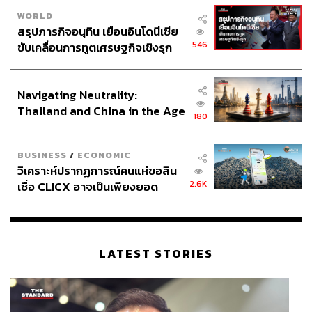
WORLD
สรุปภารกิจอนุทิน เยือนอินโดนีเซีย
546
ขับเคลื่อนการทูตเศรษฐกิจเชิงรุก
ประกาศหุ้นส่วนยุทธศาสตร์ไทย –
อินโดนีเซีย
Navigating Neutrality:
Thailand and China in the Age
180
of a New Global Order
BUSINESS
/
ECONOMIC
วิเคราะห์ปรากฏการณ์คนแห่ขอสิน
2.6K
เชื่อ CLICX อาจเป็นเพียงยอด
ภูเขาน้ำแข็ง ของปัญหาหนี้ครัว
เรือนไทยที่ถูกซุกไว้
LATEST STORIES