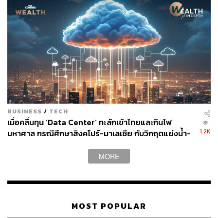
หลายฝ่ายกังวลในเวลานั้น เนื่องจากสถาบันการเงินเป็นผู้เก็บ
รายการธุรกรรม ประเมินมูลค่าดอกเบี้ยค้างจ่าย ฯลฯ ซึ่งหาก
วันเวลาย้อนกลับไปปี 1900 นั่นอาจเท่ากับว่ารายการธุรกรรม
หลังเวลาดังกล่าวจะสูญหายไปด้วย หรือแม้แต่แผนประกันที่
คอมพิวเตอร์อาจเข้าใจว่าผิดนัดชำระมาหลายสิบปีแล้ว
นอกจากนี้ ระบบจัดการพลังงาน เครือข่ายการสื่อสาร ระบบ
สาธารณูปโภค และธุรกิจอื่นๆ ที่ล้วนแล้วแต่พึ่งพา
คอมพิวเตอร์ทางใดทางหนึ่งเพื่อให้ทำงานได้ ก็ถูกมองใน
BUSINESS
/
TECH
เวลานั้นว่าจะได้รับผลกระทบเช่นเดียวกัน
เมื่อคลื่นทุน ‘Data Center’ ทะลักเข้าไทยและกินไฟ
1.2K
มหาศาล กรณีศึกษาสิงคโปร์-มาเลเซีย กับวิกฤตแย่งน้ำ-
อย่างไรก็ตาม ทั้งภาครัฐและเอกชนตระหนักถึงปัญหา และ
ไฟ
ระดมผู้เชี่ยวชาญด้านไอทีจำนวนมากในการร่วมมือกันแข่ง
MORE
กับเวลาเพื่อหาทางป้องกัน โดยวิธีแก้คือการเพิ่มเลขให้ครบ
ทั้งหมด 4 หลัก ซึ่งอาจฟังดูเป็นสิ่งที่ทำได้ไม่ยาก แต่ความจริง
แล้วการแก้ไขครั้งนั้นแลกมาด้วยเงินจำนวนเงินลงทุนที่อยู่
ระหว่าง 3-6 แสนล้านดอลลาร์จากการประเมินของบริษัท
MOST POPULAR
Gartner หรือประมาณมูลค่าตลาดของบริษัทระดับโลกอย่าง