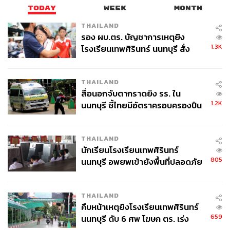
เช่น LVMH และ Visa เลยทีเดียว
TODAY
WEEK
MONTH
THAILAND
รอง ผบ.ตร. บัญชาการเหตุยิง
CrowdStrike ภาพจำลอง Y2K ที่มาถึงเลตไป 24 ปี?
1.3K
โรงเรียนเทพศิรินทร์ นนทบุรี สั่ง
ค้นหา 2 รอบยืนยันไร้คนติดค้าง พบ
กลับมาในยุคปัจจุบัน ความวุ่นวายทั่วโลกเพราะ ‘จอฟ้า
ศพปู่-ย่าที่บ้านพักผู้ก่อเหตุ
มรณะ’ (Blue Screen of Death) จากการอัปเดตซอฟต์แวร์
THAILAND
ของ CrowdStrike ก็เป็นต้นตอลากเอาธุรกิจที่ต้องพึ่งพาระบบ
สื่อนอกจับตากราดยิง รร. ใน
1.2K
นนทบุรี ชี้ไทยมีอัตราครอบครองปืน
ซอฟต์แวร์ของ Microsoft ลงเหวไปด้วย
สูงในระดับต้นของภูมิภาค
สายการบินทั่วโลกต้องหยุดชะงักเพราะคอมพิวเตอร์ไม่
THAILAND
สามารถจัดการเที่ยวบินได้อย่างมีประสิทธิภาพ เที่ยวบินนับ
นักเรียนโรงเรียนเทพศิรินทร์
พันเที่ยวในหลายประเทศต้องถูกยกเลิก ในขณะที่ระบบชำระ
805
นนทบุรี อพยพเข้ายังพื้นที่ปลอดภัย
เงินในซูเปอร์มาร์เก็ตหลายแห่งใช้งานไม่ได้ชั่วคราว โดย
ชั่วคราว หลังเหตุใช้อาวุธปืนภายใน
ประเทศไทยเองก็ได้รับผลกระทบเช่นกัน ทั้งสายการบินแอร์
โรงเรียนคลี่คลาย
เอเชียเกิดความล่าช้า รวมถึงระบบจัดลำดับการนัดหมาย
THAILAND
แพทย์ของ
โรงพยาบาลศิริราช ปิยมหาราชการุณย์
ก็เจอ
คืบหน้าเหตุยิงโรงเรียนเทพศิรินทร์
ปัญหาล่าช้าเช่นเดียวกัน
659
นนทบุรี ดับ 6 ศพ โฆษก ตร. เร่ง