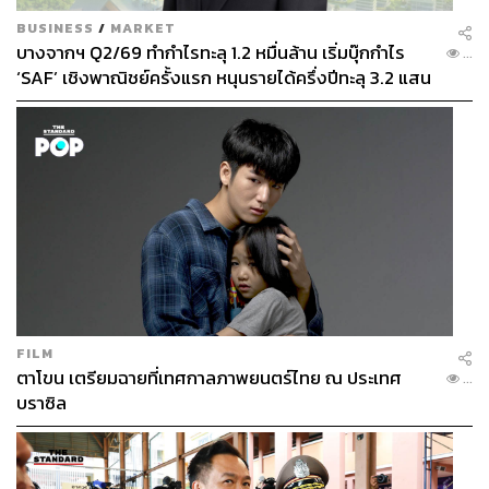
ได้ โดยนักเศรษฐศาสตร์ออกมาประเมินว่า มูลค่าความเสีย
BUSINESS
/
MARKET
หายมีแนวโน้มที่จะอยู่ในระดับหลายพันล้านดอลลาร์
บางจากฯ Q2/69 ทำกำไรทะลุ 1.2 หมื่นล้าน เริ่มบุ๊กกำไร
...
‘SAF’ เชิงพาณิชย์ครั้งแรก หนุนรายได้ครึ่งปีทะลุ 3.2 แสน
ภาวะที่คล้ายกับว่าโลกเป็นอัมพาตไปชั่วขณะ ยิ่งตอกย้ำ
ล้าน
ความเกี่ยวโยงของมนุษย์ในโลกดิจิทัลกับระบบคอมพิวเตอร์
เพราะสมัยนี้หลายอย่างในชีวิตแทบจะตัดไม่ขาดจาก
โครงสร้างพื้นฐานดิจิทัลตัวนี้แล้ว
“ช่วงก่อนที่เข้าจะสู่ปี 2000 วิถีชีวิตของคนส่วนใหญ่ยังมีหลาย
อย่างที่ไม่ต้องพึ่งพาเครื่องมือดิจิทัล แต่ในปัจจุบันนั้นไม่ใช่อีก
ต่อไปแล้ว เอาเรื่องใกล้ตัวที่สุดของหลายคนคือ ถ้าเราลืม
โทรศัพท์มือถือไว้ที่บ้านในโลกทุกวันนี้ มันคงไม่แปลกที่เรา
จะรู้สึกเหมือนขาดอะไรไป หรือเกิดความไม่สบายใจ หรือ
FILM
กรณีล่าสุดก็เป็นที่ประจักษ์ว่าระบบคอมพิวเตอร์หยุดทำงาน
ตาโขน เตรียมฉายที่เทศกาลภาพยนตร์ไทย ณ ประเทศ
...
หลักชั่วโมงมันกระทบกับโลกมากแค่ไหน” ธรรมนิติ์กล่าว
บราซิล
และแม้ว่าการพึ่งพาระบบคอมพิวเตอร์ก่อนปี 2000 จะน้อย
กว่าปัจจุบัน แต่ความตื่นตัวกับความกังวลเรื่อง Y2K แสดงให้