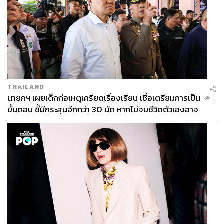
เห็นว่าระบบคอมพิวเตอร์ฝังรากลึกลงไปในแกนหลักของ
เศรษฐกิจโลก และสภาพความเป็นอยู่ของผู้คนมาหลายสิบปี
แล้ว โดยเฉพาะกับสภาพแวดล้อมปัจจุบันที่โลกเข้าสู่ยุคดิจิทัล
การใช้ชีวิตประจำวันตอนนี้ก็ยากจะตัดบทบาทของ
คอมพิวเตอร์ออกไปได้
การหยุดชะงักของระบบไอทีทั่วโลกจากความขัดข้องของ
บริษัท CrowdStrike กลายเป็นข้อพิสูจน์เรื่องนี้ได้อย่างชัดเจน
THAILAND
ว่า คอมพิวเตอร์สำคัญกับเราแค่ไหน ดั่งที่ Isaac Asimov ผู้
นายกฯ เผยเด็กก่อเหตุเครียดเรื่องเรียน เชื่อเตรียมการเป็น
...
เขียนนิยายชื่อดัง
Foundation
กล่าวว่า…
ขั้นตอน ชี้มีกระสุนอีกกว่า 30 นัด หากไม่จบชีวิตตัวเองอาจ
สูญเสียเพิ่ม
“ผมไม่กลัวการมีอยู่ของคอมพิวเตอร์ แต่กลัวว่ามันจะ
หายไปมากกว่า”
ภาพประกอบ:
Avalon / Getty Images
อ้างอิง:
https://education.nationalgeographic.org/resource/Y2
K-bug/