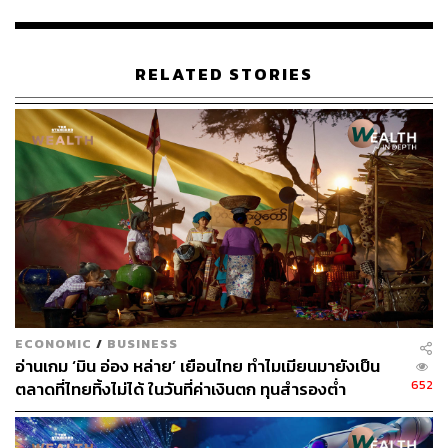
แรงกระเพื่อมของ CrowdStrike ถือเป็นหนึ่งเหตุการณ์
ประวัติศาสตร์ที่ถูกเรียกว่า
‘การล่มของระบบไอทีที่ใหญ่ที่สุด
RELATED STORIES
ครั้งหนึ่งของโลก’
ซึ่งเราจะชวนวิเคราะห์ความเหมือนและ
ความต่างระหว่างสิ่งที่เพิ่งเกิดขึ้นเทียบกับกรณีของ Y2K ที่ไม่
เคยเกิด แต่กลับทำนายเหตุการณ์บางอย่างที่มีสิทธิ์จะเกิดได้
ค่อนข้างแม่นยำเมื่อเกือบ 3 ทศวรรษที่แล้ว
ทำไม Y2K สร้างความกลัวไปทั่วโลก?
ในช่วงปี 1960-1980 ที่คอมพิวเตอร์ยังเป็นของแพง หายาก
และไม่ได้ถูกใช้อย่างแพร่หลายในหมู่คนทั่วไป โค้ดโปรแกรม
คอมพิวเตอร์ถูกออกแบบมาให้ใช้หน่วยความจำน้อยที่สุด
ECONOMIC
/
BUSINESS
เนื่องจากสมัยนั้นความจำขนาด 1 เมกะไบต์ (
ข้อมูล
อ่านเกม ‘มิน อ่อง หล่าย’ เยือนไทย ทำไมเมียนมายังเป็น
มหาวิทยาลัย Standford ระบุว่า ใหญ่พอสำหรับแค่เก็บไฟล์
652
ตลาดที่ไทยทิ้งไม่ได้ ในวันที่ค่าเงินตก ทุนสำรองต่ำ
เสียง mp3 ได้เพียง 1 นาที
) มีมูลค่าประมาณ 600,000
ดอลลาร์ ซึ่งถือว่าน้อยมากและแพงสุดๆ ดังนั้น เพื่อให้การ
ใช้สอยพื้นที่เป็นไปอย่างมีประสิทธิภาพสูงสุด วิศวกร