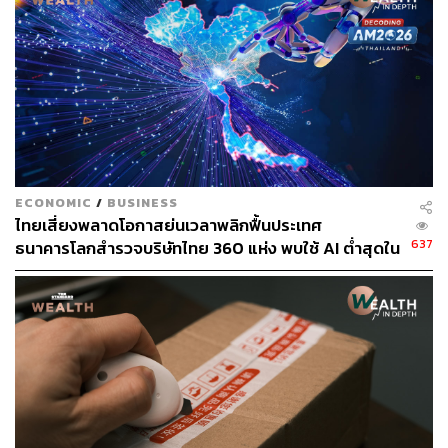
คอมพิวเตอร์จึงเลือกใช้เลขท้ายสองหลักของ ค.ศ. เพื่อระบุ
ช่วงปีในระบบคอมพิวเตอร์
แต่ปัญหาสำคัญของวิธีนี้คือ เมื่อโลกเปลี่ยนจากปี 1999 ไปสู่ปี
2000 คอมพิวเตอร์จะเปลี่ยนจาก ‘99’ เป็น ‘00’ ซึ่งเหล่านัก
เขียนโปรแกรมก็กังวลว่าระบบจะไม่ได้ตีความค่า ‘00’ เป็นปี
2000 แต่ย้อนกลับไปเป็น 1900 แทน ซึ่งหากเป็นเช่นนั้นทุก
อย่างที่ต้องอาศัยข้อมูล
‘วันและเวลา’
ในการตัดสินใจจะ
ECONOMIC
/
BUSINESS
ทำงานผิดพลาดได้
ไทยเสี่ยงพลาดโอกาสย่นเวลาพลิกฟื้นประเทศ
637
ธนาคารโลกสำรวจบริษัทไทย 360 แห่ง พบใช้ AI ต่ำสุดใน
กลุ่ม ตามหลังเคนยาและไนจีเรียเกือบ 4 เท่า