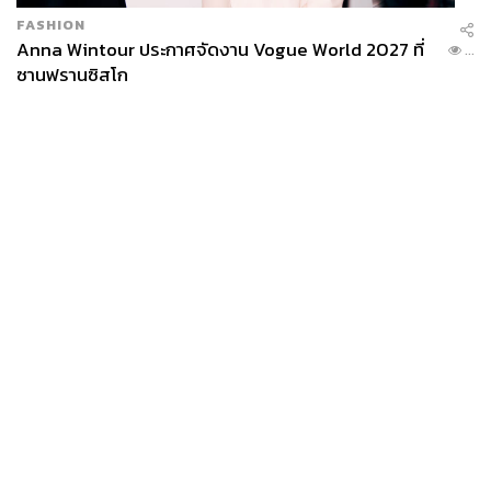
https://time.com/5752129/y2k-bug-history/
FASHION
https://americanhistory.si.edu/collections/object-grou
Anna Wintour ประกาศจัดงาน Vogue World 2027 ที่
...
ps/y2k#:~:text=Research%20firm%20Gartner%20est
ซานฟรานซิสโก
imated%20the,before%20midnight%20December%2
031%2C%201999
.
Davidson, James Dale. and William Rees-Mogg.
The Sovereign Individual: How to Survive and Thrive
During the Collapse of the Welfare State. New York,
Simon & Schuster, 1997.
News
Wealth
Pop
Podcast
Video
Now
สามารถติดตาม THE STANDARD WEALTH
Opinion
Careers
Events
ผ่านแอปพลิเคชันต่างๆ ที่คุณสะดวกหรือใช้งานอยู่แล้วได้เลย
Privacy
About
Contact
Policy
FOR
ADVERTISING
MEMBERSHIP
TAGS:
เหตุระบบไอทีล่ม
CrowdStrike
Microsoft