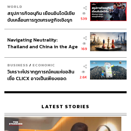
ศรีสวัสดิ์
ซีอีโอของบริษัท ลูลู่ เทคโนโลยี จำกัด และอดีต
WORLD
วิศวกรซอฟต์แวร์ที่เคยทำงานกับ Google กว่า 10 ปี
สรุปภารกิจอนุทิน เยือนอินโดนีเซีย
539
ขับเคลื่อนการทูตเศรษฐกิจเชิงรุก
“หากมองในเชิงผลกระทบ ความปั่นป่วนที่เกิดขึ้นจาก
ประกาศหุ้นส่วนยุทธศาสตร์ไทย –
อินโดนีเซีย
CrowdStrike ก็น่าจะให้ผลลัพธ์ที่คล้ายกับ Y2K หาก
Navigating Neutrality:
เหตุการณ์นั้นเกิดขึ้นจริง แต่จุดแตกต่างคือ Y2K เป็นปัญหาที่
Thailand and China in the Age
คนในวงการไอทีมีเวลาเตรียมตัวค่อนข้างนานก่อนที่ปี 2000
169
of a New Global Order
จะมาถึง ในทางกลับกัน CrowdStrike เป็นสิ่งที่เกิดขึ้นใน
ลักษณะที่หลายฝ่ายไม่ทันตั้งตัว ซึ่งในอนาคตก็ต้องยอมรับว่า
BUSINESS
/
ECONOMIC
มีโอกาสเกิดขึ้นอีก และไม่สามารถป้องกันแบบ 100% ได้”
วิเคราะห์ปรากฏการณ์คนแห่ขอสิน
ธรรมนิติ์กล่าว
2.6K
เชื่อ CLICX อาจเป็นเพียงยอด
ภูเขาน้ำแข็ง ของปัญหาหนี้ครัว
อีกข้อแตกต่างคือ Y2K เป็นปัญหาของเรื่องวันและเวลา ส่วน
เรือนไทยที่ถูกซุกไว้
CrowdStrike คือปัญหาการเขียนคำสั่งโปรแกรมที่ผิดพลาด
หรือตกหล่นจนทำให้คอมพิวเตอร์ประมวลผลต่อไม่ได้ แต่ใน
LATEST STORIES
เชิงผลกระทบที่เผยออกมาก็มีมุมที่คล้ายกับบางสิ่งที่คาดว่าจะ
เกิดกับ Y2K ที่คอมพิวเตอร์จะไม่สามารถทำงานต่อได้ จนนำ
มาสู่ผลกระทบเช่น ยุติการบริการของสายการบิน หรือยุติการ