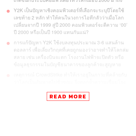
Y2K เป็นปัญหาเชิงคอมพิวเตอร์ที่เลือกจะระบุปีโดยใช้
เลขท้าย 2 หลัก ทำให้คนในวงการไอทีกลัวว่าเมื่อโลก
เปลี่ยนจากปี 1999 สู่ปี 2000 คอมพิวเตอร์จะตีความ ‘00’
ปี 2000 หรือเป็นปี 1900 แทนกันแน่?
การแก้ปัญหา Y2K ใช้งบลงทุนประมาณ 3-6 แสนล้าน
ดอลลาร์ เพื่อเลี่ยงวิกฤตที่เคยถูกมองว่าอาจทำให้โลกล่ม
สลาย เช่น เครื่องบินจะตก โรงงานไฟฟ้าจะปิดตัว หรือ
ข้อมูลธุรกรรมในบัญชีธนาคารของลูกค้าจะสูญหาย
เหตุการณ์ CrowdStrike ทำให้เราอยู่ในภาวะที่คล้ายกับ
ว่าโลกเป็นอัมพาตไปชั่วขณะ ยิ่งตอกย้ำความเชื่อมโยง
ของตัวมนุษย์กับโครงสร้างพื้นฐานดิจิทัลอย่างระบบ
READ MORE
คอมพิวเตอร์ที่แทบจะตัดกันไม่ขาดแล้ว
ในวันที่ 31 ธันวาคม 1999 เป็นอีกครั้งที่ผู้คนทั่วโลกต่างตั้งตา
เฝ้ารอวันขึ้นปีใหม่ด้วยความตื่นเต้น แต่ครั้งนั้นไม่เหมือนกับ
ครั้งอื่นๆ เพราะบรรยากาศก่อนปีใหม่ที่เคยเปี่ยมไปด้วยการ
สังสรรค์ กลับกลายเป็นความกังวลปนระทึก กลัวว่าทันทีที่