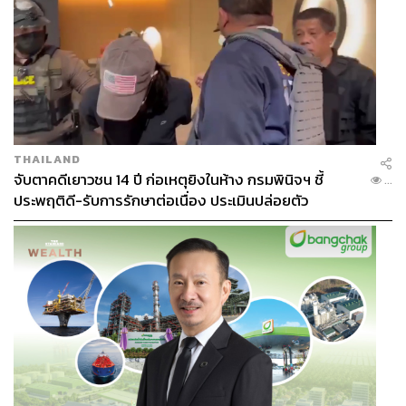
เข้าถึงแอปธนาคารเพื่อทำธุรกรรม
อย่างไรก็ตาม ธรรมนิติ์มองว่า Y2K เป็นเหตุการณ์ที่ไม่ได้เกิด
ขึ้นจริง และคงไม่มีใครบอกได้อย่างแม่นยำไปกว่าการคาด
คะเน
“คนที่กลัวมากๆ เขาเชื่อไปแล้วว่าเครื่องบินจะตก
โรงงานไฟฟ้าจะปิดตัว ซึ่งเป็นสิ่งที่เข้าใจได้ เพราะเมื่อข้อมูล
บนคอมพิวเตอร์ผิด แนวโน้มที่คนจะจินตนาการไปถึงกรณีที่
ย่ำแย่ที่สุดก็เกิดขึ้นได้”
แต่สิ่งที่คนทั้งโลกสัมผัสกับวิกฤตครั้งนี้
THAILAND
คือ การที่โลกหยุดหมุนไปชั่วขณะเพราะซอฟต์แวร์ตัวเดียว
จับตาคดีเยาวชน 14 ปี ก่อเหตุยิงในห้าง กรมพินิจฯ ชี้
...
รวมถึงความเปราะบางของโลกยุคดิจิทัลที่เผยออกมาให้เห็น
ประพฤติดี-รับการรักษาต่อเนื่อง ประเมินปล่อยตัว
แล้ว
โลกคงอยู่ยาก หากคอมพิวเตอร์ถูกพรากไป
ตามรายงานของ Microsoft จำนวนอุปกรณ์ที่ได้รับผลกระทบ
จากเหตุการณ์ซอฟต์แวร์อัปเดตอยู่ที่ 8.5 ล้านเครื่อง หรือ
ประมาณ 1% ของอุปกรณ์ Windows ทั้งหมด แต่จำนวนแค่นี้
ก็ทำให้หลายกิจกรรมทางเศรษฐกิจไม่สามารถดำเนินการต่อ