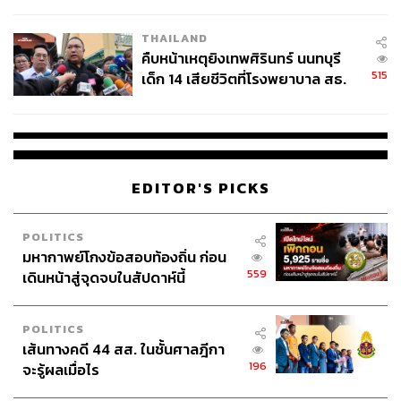
สอบปมขโมยปืนปู่ก่อเหตุ
THAILAND
คืบหน้าเหตุยิงเทพศิรินทร์ นนทบุรี
515
เด็ก 14 เสียชีวิตที่โรงพยาบาล สธ.
ยืนยันครูเสียชีวิต 5 ราย เจ็บ 22
ราย
EDITOR'S PICKS
POLITICS
มหากาพย์โกงข้อสอบท้องถิ่น ก่อน
559
เดินหน้าสู่จุดจบในสัปดาห์นี้
สถานการณ์ดังกล่าวชวนให้เกิดคำถามว่า CrowdStrike เป็น
ภาพจำลองของความกลัว Y2K ที่กลายเป็นจริงแล้วหรือไม่?
POLITICS
และถ้าเป็นเช่นนั้นมันเหมือนกับสิ่งที่คนกลัวในช่วงนั้นมาก
เส้นทางคดี 44 สส. ในชั้นศาลฎีกา
น้อยแค่ไหน?
196
จะรู้ผลเมื่อไร
THE STANDARD WEALTH คุยเรื่องนี้กับ
ธรรมนิติ์ พิพัฒน์