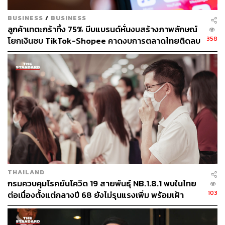
BUSINESS
/
BUSINESS
ลูกค้าเทตะกร้าทิ้ง 75% บีบแบรนด์หั่นงบสร้างภาพลักษณ์
358
โยกเงินซบ TikTok-Shopee คาดงบการตลาดไทยติดลบ
ครั้งแรกในรอบ 14 ปี
THAILAND
กรมควบคุมโรคยันโควิด 19 สายพันธุ์ NB.1.8.1 พบในไทย
103
ต่อเนื่องตั้งแต่กลางปี 68 ยังไม่รุนแรงเพิ่ม พร้อมเฝ้า
ระวัง-ติดตามใกล้ชิด