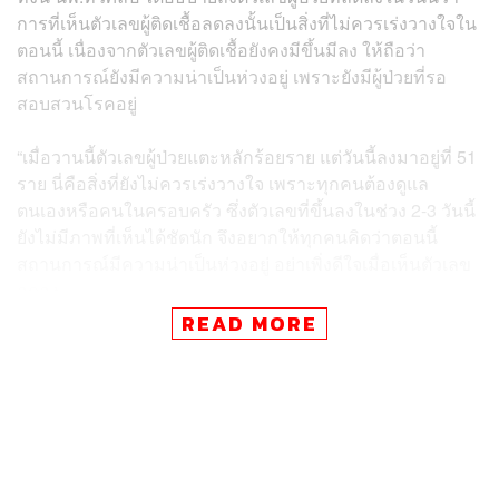
การที่เห็นตัวเลขผู้ติดเชื้อลดลงนั้นเป็นสิ่งที่ไม่ควรเร่งวางใจใน
ตอนนี้ เนื่องจากตัวเลขผู้ติดเชื้อยังคงมีขึ้นมีลง ให้ถือว่า
สถานการณ์ยังมีความน่าเป็นห่วงอยู่ เพราะยังมีผู้ป่วยที่รอ
สอบสวนโรคอยู่
“เมื่อวานนี้ตัวเลขผู้ป่วยแตะหลักร้อยราย แต่วันนี้ลงมาอยู่ที่ 51
ราย นี่คือสิ่งที่ยังไม่ควรเร่งวางใจ เพราะทุกคนต้องดูแล
ตนเองหรือคนในครอบครัว ซึ่งตัวเลขที่ขึ้นลงในช่วง 2-3 วันนี้
ยังไม่มีภาพที่เห็นได้ชัดนัก จึงอยากให้ทุกคนคิดว่าตอนนี้
สถานการณ์มีความน่าเป็นห่วงอยู่ อย่าเพิ่งดีใจเมื่อเห็นตัวเลข
ลดลง
READ MORE
“เบื้องต้นได้มีการสอบถามไปยังสำนักระบาดวิทยา พบว่า บาง
ครั้งยังคงมีประชาชนรอสอบสวนโรคอยู่ ดังนั้นมันจึงมีชุด
ข้อมูลที่รอตรวจสอบอยู่ที่ยังไม่สามารถรายงานได้ แต่ถ้าถึง
ตอนนั้นแนวโน้มลดลงจริงๆ ค่อยวางใจได้ แต่ ณ ตอนนี้ยังไม่
ได้เป็นแบบนั้น” นพ.ทวีศิลป์ กล่าว