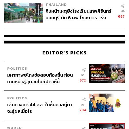
THAILAND
คืบหน้าเหตุยิงโรงเรียนเทพศิรินทร์
687
นนทบุรี ดับ 6 ศพ โฆษก ตร. เร่ง
สอบปมขโมยปืนปู่ก่อเหตุ
EDITOR'S PICKS
POLITICS
มหากาพย์โกงข้อสอบท้องถิ่น ก่อน
572
เดินหน้าสู่จุดจบในสัปดาห์นี้
POLITICS
เส้นทางคดี 44 สส. ในชั้นศาลฎีกา
204
จะรู้ผลเมื่อไร
WORLD