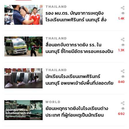
THAILAND
รอง ผบ.ตร. บัญชาการเหตุยิง
1.4K
โรงเรียนเทพศิรินทร์ นนทบุรี สั่ง
ค้นหา 2 รอบยืนยันไร้คนติดค้าง พบ
ศพปู่-ย่าที่บ้านพักผู้ก่อเหตุ
THAILAND
สื่อนอกจับตากราดยิง รร. ใน
1.3K
นนทบุรี ชี้ไทยมีอัตราครอบครองปืน
สูงในระดับต้นของภูมิภาค
THAILAND
นักเรียนโรงเรียนเทพศิรินทร์
840
นนทบุรี อพยพเข้ายังพื้นที่ปลอดภัย
ชั่วคราว หลังเหตุใช้อาวุธปืนภายใน
โรงเรียนคลี่คลาย
WORLD
ย้อนเหตุกราดยิงในโรงเรียนต่าง
692
ประเทศ ที่ผู้ก่อเหตุเป็นนักเรียน