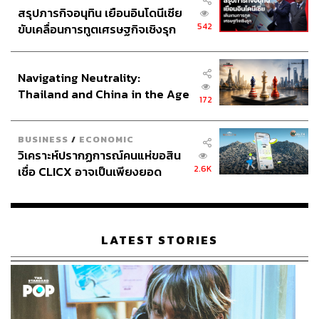
สรุปภารกิจอนุทิน เยือนอินโดนีเซีย
542
ขับเคลื่อนการทูตเศรษฐกิจเชิงรุก
ประกาศหุ้นส่วนยุทธศาสตร์ไทย –
อินโดนีเซีย
Navigating Neutrality:
Thailand and China in the Age
172
of a New Global Order
BUSINESS
/
ECONOMIC
วิเคราะห์ปรากฏการณ์คนแห่ขอสิน
2.6K
เชื่อ CLICX อาจเป็นเพียงยอด
ภูเขาน้ำแข็ง ของปัญหาหนี้ครัว
เรือนไทยที่ถูกซุกไว้
LATEST STORIES