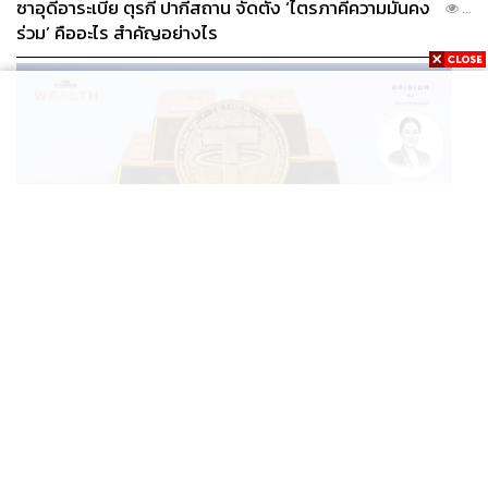
ซาอุดีอาระเบีย ตุรกี ปากีสถาน จัดตั้ง ‘ไตรภาคีความมั่นคง
...
ร่วม’ คืออะไร สำคัญอย่างไร
BUSINESS
/
CRYPTOCURRENCY
/
OPINION
/
ฐิภา นว
วัฒนทรัพย์
...
‘New Demand’ ผู้เล่นทองคำรายใหม่ ‘Tether’