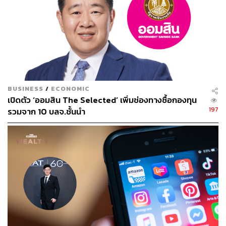
BUSINESS
/
ECONOMIC
เปิดตัว ‘ออมสิน The Selected’ เพิ่มช่องทางซื้อกองทุน
197
รวมจาก 10 บลจ.ชั้นนำ