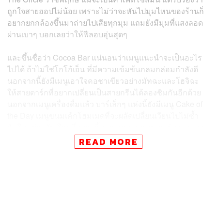
ถูกใจสายฮอปไม่น้อย เพราะไม่ว่าจะหันไปมุมไหนของร้านก็
อยากยกกล้องขึ้นมาถ่ายไปเสียทุกมุม แถมยังมีมุมที่แสงลอด
ผ่านเบาๆ บอกเลยว่าให้ฟีลอบอุ่นสุดๆ
และขึ้นชื่อว่า Cocoa Bar แน่นอนว่าเมนูแนะนำจะเป็นอะไร
ไปได้ ถ้าไม่ใช่โกโก้เย็น ที่มีความเข้มข้นกลมกล่อมกำลังดี
นอกจากนี้ยังมีเมนูเอาใจคอชาเขียวอย่างมัทฉะและโฮจิฉะ
ให้สายดาร์กที่อยากเปลี่ยนเป็นสายกรีนได้ลองชิมกันอีกด้วย
นอกจากเมนูเครื่องดื่มแล้ว บาร์เล็กๆ แห่งนี้ยังมีเมนู Cake of
the Day เมนูขนมเค้กโฮมเมดที่จะผลัดเปลี่ยนเวียนไปไม่ซ้ำ
กันในแต่ละวัน ใครที่อยากลิ้มลองครบทุกเมนู คงต้องแวะมา
ที่นี่ทุกวันแล้วล่ะ!
READ MORE
Cocoa Bar ตั้งอยู่ที่โครงการ The Circle ราชพฤกษ์ ข้างร้าน
กับข้าวกับปลา เปิดให้บริการวันอังคาร-ศุกร์ เวลา 11.00-
20.30 น. และวันเสาร์-อาทิตย์ เวลา 10.30-19.30 น.