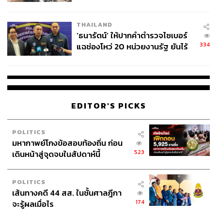
ผลิต 8.3 ล้าน สู่ข้อพิพาท ‘มา
เวลล์ฯ’ ฟ้อง ‘โทน บางแค’ ผิดนัด
THAILAND
จ่ายหนี้-แอบระบุแบรนด์
‘ธนารัตน์’ ให้ปากคำตำรวจไซเบอร์
334
แฉช่องโหว่ 20 หน่วยงานรัฐ ยันไร้
นัยทางการเมือง
EDITOR'S PICKS
POLITICS
มหากาพย์โกงข้อสอบท้องถิ่น ก่อน
523
เดินหน้าสู่จุดจบในสัปดาห์นี้
POLITICS
เส้นทางคดี 44 สส. ในชั้นศาลฎีกา
174
จะรู้ผลเมื่อไร