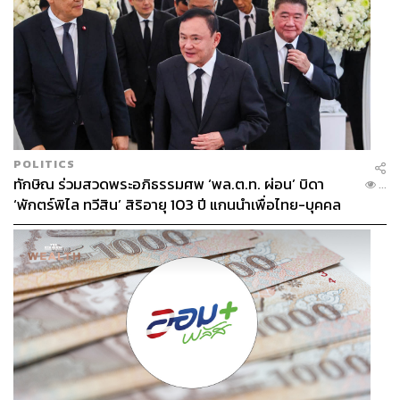
POLITICS
ทักษิณ ร่วมสวดพระอภิธรรมศพ ‘พล.ต.ท. ผ่อน’ บิดา
...
‘พักตร์พิไล ทวีสิน’ สิริอายุ 103 ปี แกนนำเพื่อไทย-บุคคล
หลากวงการร่วมอาลัย