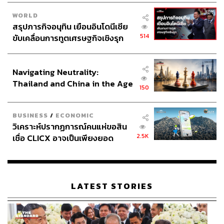
WORLD
สรุปภารกิจอนุทิน เยือนอินโดนีเซีย
514
ขับเคลื่อนการทูตเศรษฐกิจเชิงรุก
ประกาศหุ้นส่วนยุทธศาสตร์ไทย –
อินโดนีเซีย
Navigating Neutrality:
Thailand and China in the Age
150
of a New Global Order
BUSINESS
/
ECONOMIC
วิเคราะห์ปรากฏการณ์คนแห่ขอสิน
2.5K
เชื่อ CLICX อาจเป็นเพียงยอด
ภูเขาน้ำแข็ง ของปัญหาหนี้ครัว
เรือนไทยที่ถูกซุกไว้
LATEST STORIES