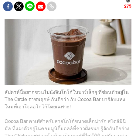
275
สัปดาห์นี้อยากชวนไปนั่งจิบโกโก้ในบาร์เล็กๆ ที่ซ่อนตัวอยู่ใน
The Circle ราชพฤกษ์ กันดีกว่า กับ Cocoa Bar บาร์ลับแห่ง
ใหม่ที่เอาใจคอโกโก้โดยเฉพาะ!
Cocoa Bar คาเฟ่สำหรับสายโกโก้ขนาดเล็กน่ารัก สไตล์มินิ
มัล ที่แฝงตัวอยู่ในคอมมูนิตี้มอลล์ที่ชาวฝั่งธนฯ รู้จักกันดีอย่าง
The Circle ราชพฤกษ์ แม้จะเป็นคาเฟ่ที่ไซส์มินิ แต่รับรองว่า