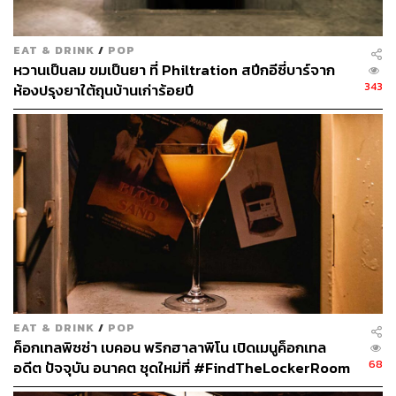
EAT & DRINK
/
POP
หวานเป็นลม ขมเป็นยา ที่ Philtration สปีกอีซี่บาร์จาก
343
ห้องปรุงยาใต้ถุนบ้านเก่าร้อยปี
EAT & DRINK
/
POP
ค็อกเทลพิซซ่า เบคอน พริกฮาลาพิโน เปิดเมนูค็อกเทล
68
อดีต ปัจจุบัน อนาคต ชุดใหม่ที่ #FindTheLockerRoom