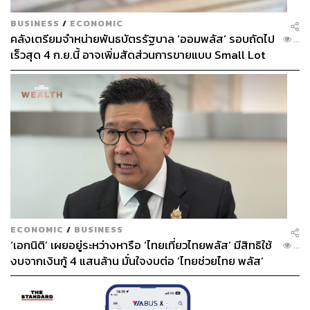
BUSINESS
/
ECONOMIC
คลังเตรียมจำหน่ายพันธบัตรรัฐบาล ‘ออมพลัส’ รอบถัดไป
...
เร็วสุด 4 ก.ย.นี้ อาจเพิ่มสัดส่วนการขายแบบ Small Lot
First มากขึ้น
ECONOMIC
/
BUSINESS
‘เอกนิติ’ เผยอยู่ระหว่างหารือ ‘ไทยเที่ยวไทยพลัส’ มีสิทธิใช้
...
งบจากเงินกู้ 4 แสนล้าน มั่นใจงบต่อ ‘ไทยช่วยไทย พลัส’
เฟส 2 มีเพียงพอ