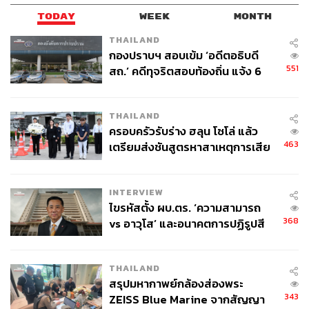
TODAY
WEEK
MONTH
THAILAND
กองปราบฯ สอบเข้ม ‘อดีตอธิบดี
551
สถ.’ คดีทุจริตสอบท้องถิ่น แจ้ง 6
ข้อหาหนัก จ่อชง ป.ป.ช. 12 ส.ค. นี้
THAILAND
ครอบครัวรับร่าง ฮลุน โซโล่ แล้ว
463
เตรียมส่งชันสูตรหาสาเหตุการเสีย
ชีวิต
INTERVIEW
ไขรหัสตั้ง ผบ.ตร. ‘ความสามารถ
368
vs อาวุโส’ และอนาคตการปฏิรูปสี
กากี กับ พล.ต.อ. เอก อังสนานนท์
THAILAND
สรุปมหากาพย์กล้องส่องพระ
343
ZEISS Blue Marine จากสัญญา