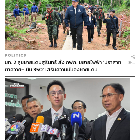
POLITICS
มท. 2 ลุยชายแดนสุรินทร์ สั่ง กฟภ. ขยายไฟฟ้า ‘ปราสาท
...
ตาควาย–เนิน 350’ เสริมความมั่นคงชายแดน