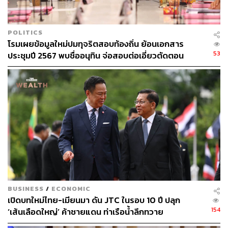
TAGS:
นายกรัฐมนตรี
ภูมิธรรม เวชยชัย
ชูศักดิ์ ศิรินิล
POLITICS
โรมเผยข้อมูลใหม่ปมทุจริตสอบท้องถิ่น ย้อนเอกสาร
53
ประชุมปี 2567 พบชื่ออนุทิน จ่อสอบต่อเอี่ยวตัดตอน
ม.บูรพา หรือไม่
128
ABOUT THE AUTHOR
THE STANDARD TEAM
กองบรรณาธิการ THE STANDARD
BUSINESS
/
ECONOMIC
เปิดบทใหม่ไทย-เมียนมา ดัน JTC ในรอบ 10 ปี ปลุก
154
‘เส้นเลือดใหญ่’ ค้าชายแดน ท่าเรือน้ำลึกทวาย