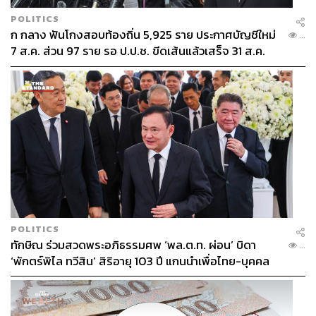
POLITICS
ก กลาง ฟันโกงสอบท้องถิ่น 5,925 ราย ประกาศบัญชีใหม่
...
7 ส.ค. ส่วน 97 ราย รอ ป.ป.ช. ขีดเส้นแล้วเสร็จ 31 ส.ค.
POLITICS
ทักษิณ ร่วมสวดพระอภิธรรมศพ ‘พล.ต.ท. ผ่อน’ บิดา
...
‘พักตร์พิไล ทวีสิน’ สิริอายุ 103 ปี แกนนำเพื่อไทย-บุคคล
หลากวงการร่วมอาลัย