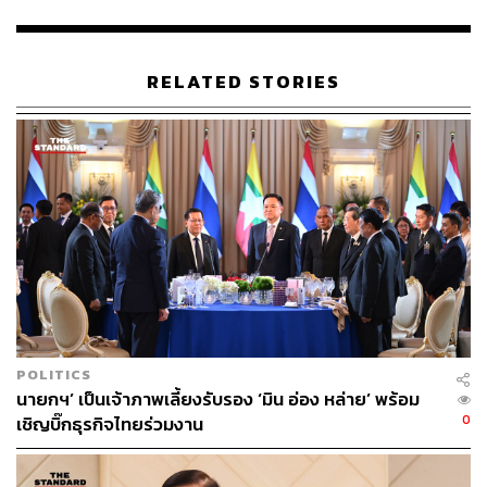
รัฐมนตรีของนายกรัฐมนตรีสิ้นสุดลง ที่เป็นเช่นนี้ เพราะแม้
นายกรัฐมนตรีจะพ้นจากตำแหน่งโดยเหตุใดเหตุหนึ่ง แต่
เพราะนายกรัฐมนตรีมาจากความไว้วางใจของสภาผู้แทน
RELATED STORIES
ราษฎร รัฐมนตรีอื่นทั้งคณะจึงต้องพ้นจากตำแหน่งตามไป
ด้วย
3. ที่ว่าการตีความรัฐธรรมนูญแห่งราชอาณาจักรไทยต้อง
ตีความไปในทางที่ใช้บังคับได้ เพราะหากเกิดเหตุการณ์
สำคัญที่นายกรัฐมนตรีพ้นจากตำแหน่งและยังคงมีรองนายก
รัฐมนตรีรักษาการ แต่เหตุการณ์นั้นรุนแรงจนสมควรยุบสภา
ผู้แทนราษฎร ก็จะหาทางออกด้วยการยุบสภาผู้แทนราษฎร
ไม่ได้ อันจะก่อให้เกิดผลอันตรายและเสียหายตามมา อันจะ
เป็นทางตันไม่อาจแก้ปัญหาได้
POLITICS
4.
รองนายกรัฐมนตรี ผู้รักษาการแทนนายกรัฐมนตรี จึงมี
นายกฯ’ เป็นเจ้าภาพเลี้ยงรับรอง ‘มิน อ่อง หล่าย’ พร้อม
อำนาจในการนำความกราบบังคมทูลพระกรุณาถวายร่าง
0
เชิญบิ๊กธุรกิจไทยร่วมงาน
พระราชกฤษฎีกายุบสภาผู้แทนราษฎร เพื่อทรงมีพระบรม
ราชวินิจฉัยได้ ส่วนจะทรงพระกรุณาโปรดเกล้าโปรด