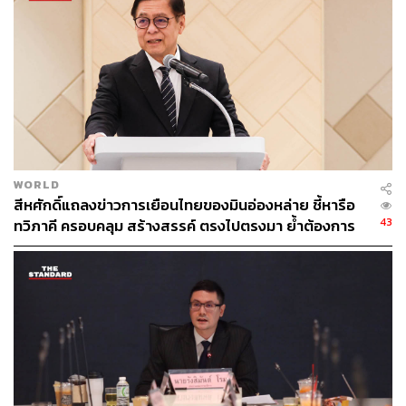
กระหม่อมประการใด ย่อมเป็นพระราชอำนาจเด็ดขาด ไม่
อาจถูกทบทวนโดยศาลรัฐธรรมนูญหรือองค์กรใด ๆ ได้
5.
ข้อที่ว่าผู้รักษาการในตำแหน่งนายกรัฐมนตรีไม่เคยทูล
เกล้าทูลกระหม่อมถวายร่างพระราชกฤษฎีกายุบสภาผู้แทน
ราษฎรมาก่อน มิใช่เหตุผลที่จะตัดอำนาจดังกล่าว
ทั้งนี้ เป็นเพราะไม่เคยมีเหตุการณ์เช่นนี้เกิดขึ้นในอดีต จึงถือ
เป็นประเพณีการปกครองประเทศไทยในระบอบ
WORLD
ประชาธิปไตยอันมีพระมหากษัตริย์ทรงเป็นประมุขไม่ได้
สีหศักดิ์แถลงข่าวการเยือนไทยของมินอ่องหล่าย ชี้หารือ
แท้จริงแล้วถ้าเกิดปัญหาขึ้นก็ต้องหาทางออกจนได้ ดังเช่น
43
ทวิภาคี ครอบคลุม สร้างสรรค์ ตรงไปตรงมา ย้ำต้องการ
กรณีสัญญา ธรรมศักดิ์ ได้ทูลเกล้าทูลกระหม่อมถวายความ
ให้เมียนมากลับสู่อาเซียน
เห็นให้ทรงยุบสภานิติบัญญัติแห่งชาติ เมื่อปีพุทธศักราช 2516
(หลังเหตุการณ์ 14 ตุลาคม 2516) ทั้งที่ไม่เคยมีประเพณีให้ยุบ
สภาผู้แทนราษฎรที่มาจากการแต่งตั้ง และครั้งนั้นก็เคยสงสัย
กันว่านายกรัฐมนตรีมีอำนาจเช่นนั้นหรือไม่ แต่ก็มีการยุบ
สภาผู้แทนราษฎรในที่สุด