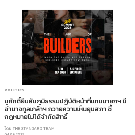
POLITICS
ชูศักดิ์ยืนยันภูมิธรรมปฏิบัติหน้าที่แทนนายกฯ มี
อำนาจทูลเกล้าฯ ถวายความเห็นยุบสภา ชี้
กฎหมายไม่ได้จำกัดสิทธิ์
โดย
THE STANDARD TEAM
04.09.2025