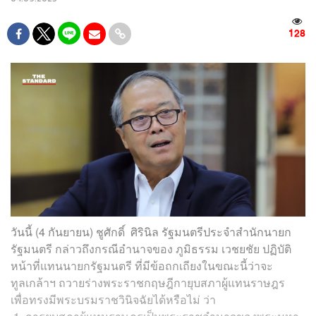
128
วันนี้ (4 กันยายน) ชูศักดิ์ ศิรินิล รัฐมนตรีประจำสำนักนายก
รัฐมนตรี กล่าวถึงกรณีอำนาจของ ภูมิธรรม เวชยชัย ปฏิบัติ
หน้าที่แทนนายกรัฐมนตรี ที่มีข้อถกเถียงในขณะนี้ว่าจะ
ทูลเกล้าฯ ถวายร่างพระราชกฤษฎีกายุบสภาผู้แทนราษฎร
เพื่อทรงมีพระบรมราชวินิจฉัยได้หรือไม่ ว่า