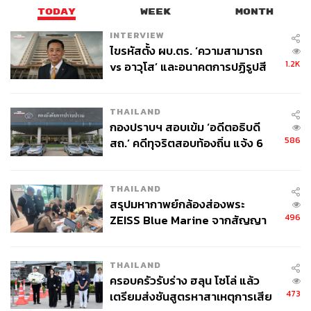
TODAY
WEEK
MONTH
INTERVIEW
ไขรหัสตั้ง ผบ.ตร. ‘ความสามารถ
1.2K
vs อาวุโส’ และอนาคตการปฏิรูปสี
กากี กับ พล.ต.อ. เอก อังสนานนท์
THAILAND
กองปราบฯ สอบเข้ม ‘อดีตอธิบดี
586
สถ.’ คดีทุจริตสอบท้องถิ่น แจ้ง 6
ข้อหาหนัก จ่อชง ป.ป.ช. 12 ส.ค. นี้
THAILAND
สรุปมหากาพย์กล้องส่องพระ
496
ZEISS Blue Marine จากสัญญา
ผลิต 8.3 ล้าน สู่ข้อพิพาท ‘มา
เวลล์ฯ’ ฟ้อง ‘โทน บางแค’ ผิดนัด
THAILAND
จ่ายหนี้-แอบระบุแบรนด์
ครอบครัวรับร่าง ฮลุน โซโล่ แล้ว
473
เตรียมส่งชันสูตรหาสาเหตุการเสีย