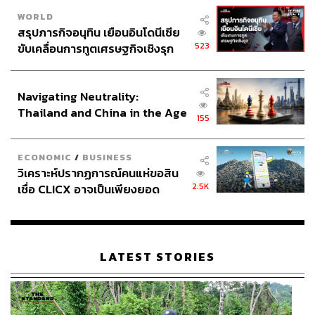
WORLD
สรุปภารกิจอนุทิน เยือนอินโดนีเซีย
523
ขับเคลื่อนการทูตเศรษฐกิจเชิงรุก
ประกาศหุ้นส่วนยุทธศาสตร์ไทย –
อินโดนีเซีย
Navigating Neutrality:
Thailand and China in the Age
155
of a New Global Order
ECONOMIC
/
BUSINESS
วิเคราะห์ปรากฏการณ์คนแห่ขอสิน
2.5K
เชื่อ CLICX อาจเป็นเพียงยอด
ภูเขาน้ำแข็ง ของปัญหาหนี้ครัว
เรือนไทยที่ถูกซุกไว้
LATEST STORIES