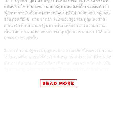
1.
การยุบสภาผู้แทนราษฎรเป็นพระราชอำนาจของพระมหา
กษัตริย์ มิใช่อำนาจของนายกรัฐมนตรี ดังที่ตั้งประเด็นกันว่า
‘ผู้รักษาการในตำแหน่งนายกรัฐมนตรีมีอำนาจยุบสภาผู้แทน
ราษฎรหรือไม่’ ตามมาตรา 103 ของรัฐธรรมนูญแห่งราช
อาณาจักรไทย นายกรัฐมนตรีมีแต่เพียงอำนาจถวายความ
เห็น โดยการเสนอร่างพระราชกฤษฎีกาตามมาตรา 103 และ
มาตรา 175 เท่านั้น
2.
การตีความรัฐธรรมนูญแห่งราชอาณาจักรไทยควรตีความ
ไปในทางที่สามารถใช้บังคับแก่เหตุการณ์ต่างๆ ได้ มิใช่ก่อให้
เกิดทางตัน ขณะเดียวกันก็ควรตีความโดยเคร่งครัด เช่น เมื่อ
รัฐธรรมนูญแห่งราชอาณาจักรไทยประสงค์จะจำกัดอำนาจ
หน้าที่ใดของบุคคลหรือองค์กรใดก็จะบัญญัติไว้อย่างชัดเจน
READ MORE
ดังเช่น การจำกัดอำนาจของนายกรัฐมนตรีและรัฐมนตรีภาย
หลังการยุบสภาแล้วตามมาตรา 169 และบัญญัติว่าการยุบ
สภาผู้แทนราษฎรจะกระทำมิได้ภายหลังการเสนอญัตติเปิด
อภิปรายทั่วไป เพื่อลงมติไม่ไว้วางใจรัฐมนตรีเป็นรายบุคคล
หรือทั้งคณะตาม มาตรา 151 และการยุบสภาผู้แทนราษฎร