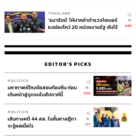
ชีวิต
THAILAND
‘ธนารัตน์’ ให้ปากคำตำรวจไซเบอร์
449
แฉช่องโหว่ 20 หน่วยงานรัฐ ยันไร้
นัยทางการเมือง
EDITOR'S PICKS
POLITICS
มหากาพย์โกงข้อสอบท้องถิ่น ก่อน
530
เดินหน้าสู่จุดจบในสัปดาห์นี้
POLITICS
เส้นทางคดี 44 สส. ในชั้นศาลฎีกา
177
จะรู้ผลเมื่อไร