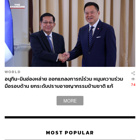
WORLD
อนุทิน-มินอ่องหล่าย ออกแถลงการณ์ร่วม หนุนความร่วม
74
มือรอบด้าน ยกระดับปราบอาชญากรรมข้ามชาติ แก้
ปัญหาหมอกควัน-มลพิษทางน้ำ
MORE
MOST POPULAR