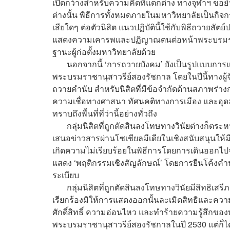
เปิดกว้างสำหรับความคิดที่แตกต่าง ทางจุฬาฯ ขอ
ต่างนั้น พิธีการทั้งหมดภายในมหาวิทยาลัยเป็นกิจกร
เสียใดๆ ต่อตัวนิสิต แนวปฏิบัตินี้ใช้กับพิธีถวายสัตย์ป
แสดงความเคารพและปฏิญาณตนต่อหน้าพระบรมราช
ฐานะผู้ก่อตั้งมหาวิทยาลัยด้วย
นอกจากนี้ ‘การถวายบังคม’ ยังเป็นรูปแบบการแสดง
พระบรมราชานุสาวรีย์สองรัชกาล โดยในปีนี้ทางผู้จ
ถวายคำนับ สำหรับนิสิตที่มีข้อจำกัดด้านสภาพร่าง
ความเชื่อทางศาสนา ทัศนคติทางการเมือง และอุดมการณ์ที
ทราบถึงพื้นที่ที่ว่านี้อย่างทั่วถึง
กลุ่มนิสิตที่ถูกตัดสินลงโทษทางวินัยต่างก็ตระหนักดี
เสนอข่าวสารผ่านโซเชียลมีเดียในเชิงสนับสนุนให้มีพื้
เกิดความไม่เรียบร้อยในพิธีการโดยการเดินออกไ
แสดง ‘พฤติกรรมเชิงสัญลักษณ์’ โดยการยืนโค้งคำน
ระเบียบ
กลุ่มนิสิตที่ถูกตัดสินลงโทษทางวินัยมีสิทธิเสร
เรียกร้องมิให้การแสดงออกนั้นละเมิดสิทธิและคว
ศักดิ์สิทธิ์ ความอ่อนไหว และทำร้ายความรู้สึกของบ
พระบรมราชานุสาวรีย์สองรัชกาลในปี 2530 แต่ก็ได้ร