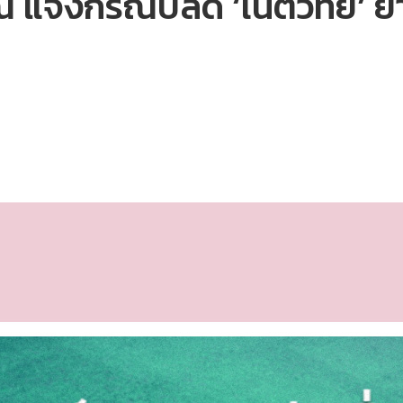
จงกรณีปลด ‘เนติวิทย์’ ย้ำใ