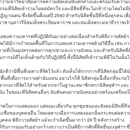
ย้ำว่ามหาวิทยาลัยเคารพความคิดเห็นที่แตกต่างและพร้อมรับควา
รมที่นิสิตเข้าร่วมโดยสมัครใจ และมีสิทธิ์ที่จะไม่เข้าร่วมโดยไม่ม
ฏิญาณตน ซึ่งจัดขึ้นตั้งแต่ปี 2540 สำหรับนิสิตชั้นปีที่หนึ่งทุกคน เพื่
านุสาวรีย์สมเด็จพระปิยมหาราช และสมเด็จพระมหาธีรราชเจ้
ความเคารพที่ปฏิบัติกันมาอย่างต่อเนื่องสำหรับพิธีถวายสัตย์ฯ 
ัดได้มีการกำหนดพื้นที่ในการแสดงความเคารพด้วยวิธีอื่น เช่น กา
กายที่เป็นอุปสรรคต่อการคุกเข่าและถวายบังคม และสำหรับนิสิตที่ม
่ไม่เห็นด้วยกับวิถีปฏิบัตินี้ ทั้งนี้นิสิตที่เข้าร่วมพิธีในวันนั้นไ
ว่ามีพื้นที่เฉพาะที่จัดไว้แล้ว ดังเห็นได้จากการที่นิสิตกลุ่มนี้ได้
นที่เพื่อการถวายคำนับแทน อย่างไรก็ดี นิสิตกลุ่มนี้เลือกที่จะก่อใ
ปจากแถวที่จัดไว้สำหรับพวกเขาในฐานะสมาชิกสภานิสิตจุฬาฯ และ
ับ ในขณะที่นิสิตคนอื่นๆ นับพันคนถวายบังคมอย่างพร้อมเพรียงเป
ีภาพในการแสดงออก แต่ขณะเดียวกัน ทุกชุมชนและสังคมมีสิทธิ์ที่
ามเชื่อของบุคคลอื่น โดยเฉพาะเมื่อการแสดงออกนั้นกระทบต่อควา
ุคคล พิธีถวายสัตย์ฯ แม้จะกำเนิดขึ้นมากว่า 20 ปี หลังการสร้าง
ับการยอมรับอย่างกว้างขวางว่าเป็นพิธีการศักดิ์สิทธิ์ของจุฬาฯ ซึ่