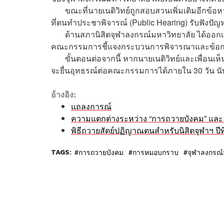
ขณะที่นายเนติวิทย์ถูกสอบสวนเพิ่มเติมอีกข้อห
ที่ตนทำประชาพิจารณ์ (Public Hearing) รับฟังปั
ด้านสภานิสิตจุฬาลงกรณ์มหาวิทยาลัย ได้ออกแถลง
คณะกรรมการชี้แจงกระบวนการพิจารณาและข้อกล่า
ขั้นตอนต่อจากนี้ หากนายเนติวิทย์และเพื่อนเห็น
จะยื่นอุทธรณ์ต่อคณะกรรมการได้ภายใน 30 วัน นับ
อ้างอิง:
แถลงการณ์
ความแตกต่างระหว่าง “การถวายบังคม” แล
พิธีถวายสัตย์ปฏิญาณตนสำหรับนิสิตจุฬาฯ ปีที่
TAGS:
การถวายบังคม
การหมอบกราบ
จุฬาลงกรณ์