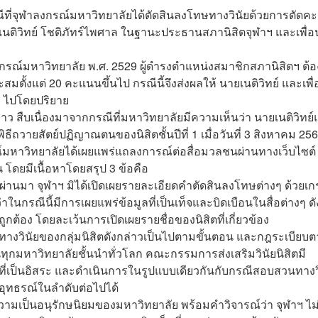
ีที่จุฬาลงกรณ์มหาวิทยาลัยได้ตัดสินลงโทษทางวินัยด้วยการตัดค
นติวิทย์ โชติภัทร์ไพศาล ในฐานะประธานสภานิสิตจุฬาฯ และเพื่อ
รณ์มหาวิทยาลัย พ.ศ. 2529 ผู้ดำรงตำแหน่งสมาชิกสภานิสิตฯ ต้อ
ั้งแต่ 20 คะแนนขึ้นไป กรณีนี้จึงส่งผลให้ นายเนติวิทย์ และเพื
ฯ ไปโดยปริยาย
 สืบเนื่องมาจากกรณีที่มหาวิทยาลัยมีความเห็นว่า นายเนติวิทย์
ธีถวายสัตย์ปฏิญาณตนของนิสิตชั้นปีที่ 1 เมื่อวันที่ 3 สิงหาคม 25
รณ์มหาวิทยาลัยได้เผยแพร่แถลงการณ์ต่อสื่อมวลชนผ่านทางเว็บไซต์
 โดยมีเนื้อหาโดยสรุป 3 ข้อคือ
มา จุฬาฯ มิได้เปิดเผยรายละเอียดคำตัดสินลงโทษต่างๆ ด้วยเกร
กรณีนี้มีการเผยแพร่ข้อมูลที่เป็นเท็จและบิดเบือนในสื่อต่างๆ ดัง
ูกต้อง โดยละเว้นการเปิดเผยรายชื่อของนิสิตที่เกี่ยวข้อง
วินัยของกลุ่มนิสิตดังกล่าวเป็นไปตามขั้นตอน และกฎระเบียบ
ในทุกมหาวิทยาลัยชั้นนำทั่วโลก คณะกรรมการส่งเสริมวินัยนิสิตมี
เป็นอิสระ และดำเนินการในรูปแบบเดียวกันกับกรณีสอบสวนทางว
ิ์อุทธรณ์ในลำดับต่อไปได้
มเป็นอนุรักษนิยมของมหาวิทยาลัย พร้อมคำวิจารณ์ว่า จุฬาฯ ไม่