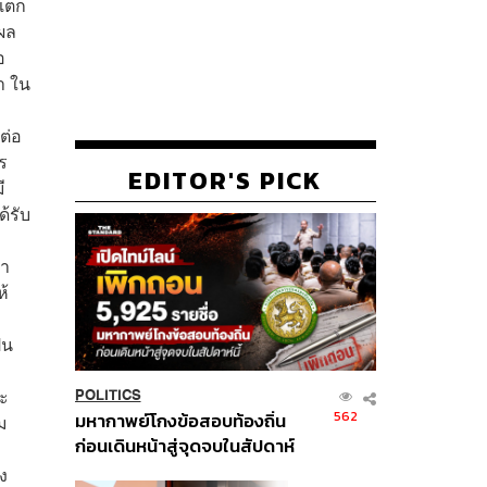
มแตก
ีผล
อ
า ใน
ต่อ
ร
EDITOR'S PICK
ี
ด้รับ
นำ
ห้
็น
จะ
POLITICS
562
มหากาพย์โกงข้อสอบท้องถิ่น
ม
ก่อนเดินหน้าสู่จุดจบในสัปดาห์
นี้
ง