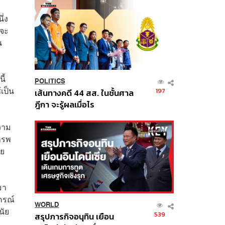
ึ่ง
าจะ
น
ี้
POLITICS
เป็น
197
เส้นทางคดี 44 สส. ในชั้นศาล
ฎีกา จะรู้ผลเมื่อไร
ความ
ารพ
วย
มา
กรณ์
WORLD
นัย
539
สรุปภารกิจอนุทิน เยือน