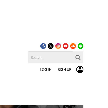
LOG IN
SIGN UP