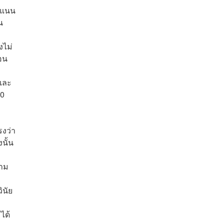
ะแนน
น
งไม่
่อน
และ
60
งว่า
นั้น
ตาม
ินัย
ได้