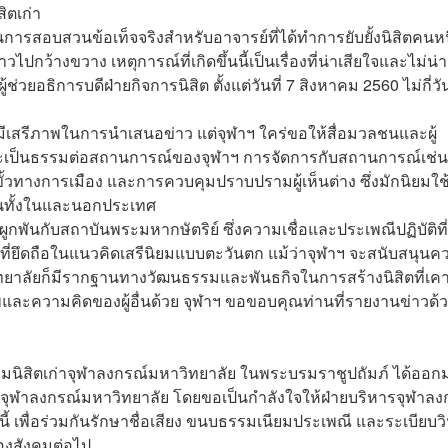
สิตเก่า
อบสวนข้อเท็จจริงสำหรับอาจารย์ที่ได้ทำการยับยั้งนิสิตคนหน
ไปกว้างขวาง เหตุการณ์ที่เกิดขึ้นนี้เป็นเรื่องที่น่าเสียใจและไม่น่
ช่วยอธิการบดีฝ่ายกิจการนิสิต ตั้งแต่วันที่ 7 สิงหาคม 2560 ไม่กี่วั
มีเสรีภาพในการนำเสนอข่าว แต่จุฬาฯ ใคร่ขอให้สื่อมวลชนและผู้
และเป็นธรรมต่อสถานการณ์ของจุฬาฯ การจัดการกับสถานการณ์เช่นน
ั้วทางการเมือง และการควบคุมปราบปรามผู้เห็นต่าง ซึ่งมักนิยมใช้
ทั้งในและนอกประเทศ
พันกับสถาบันพระมหากษัตริย์ ซึ่งความเชื่อและประเพณีปฏิบัติที่
บผู้ที่ยึดถือในแนวคิดเสรีนิยมแบบตะวันตก แม้ว่าจุฬาฯ จะสนับสนุน
ยาลัยก็มีรากฐานทางวัฒนธรรมและพันธกิจในการสร้างนิสิตที่เค
และความคิดของผู้อื่นด้วย จุฬาฯ ขอขอบคุณท่านที่รายงานข่าวด้
นิสิตเก่าจุฬาลงกรณ์มหาวิทยาลัย ในพระบรมราชูปถัมภ์ ได้ออก
จุฬาลงกรณ์มหาวิทยาลัย โดยขอเป็นกำลังใจให้ฝ่ายบริหารจุฬาลง
้ เพื่อร่วมกันรักษาชื่อเสียง ขนบธรรมเนียมประเพณี และระเบียบวิ
ของสังคมต่อไป