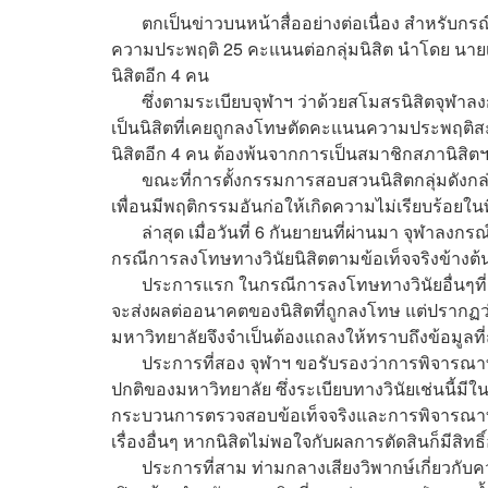
ตกเป็นข่าวบนหน้าสื่ออย่างต่อเนื่อง สำหรับกรณ
ความประพฤติ 25 คะแนนต่อกลุ่มนิสิต นำโดย นายเ
นิสิตอีก 4 คน
ซึ่งตามระเบียบจุฬาฯ ว่าด้วยสโมสรนิสิตจุฬาลงก
เป็นนิสิตที่เคยถูกลงโทษตัดคะแนนความประพฤติสะสมต
นิสิตอีก 4 คน ต้องพ้นจากการเป็นสมาชิกสภานิสิต
ขณะที่การตั้งกรรมการสอบสวนนิสิตกลุ่มดังกล่าว
เพื่อนมีพฤติกรรมอันก่อให้เกิดความไม่เรียบร้อยในพิ
ล่าสุด เมื่อวันที่ 6 กันยายนที่ผ่านมา จุฬาลงก
กรณีการลงโทษทางวินัยนิสิตตามข้อเท็จจริงข้างต้น
ประการแรก ในกรณีการลงโทษทางวินัยอื่นๆที่ผ่าน
จะส่งผลต่ออนาคตของนิสิตที่ถูกลงโทษ แต่ปรากฏว่าใน
มหาวิทยาลัยจึงจำเป็นต้องแถลงให้ทราบถึงข้อมูลที่ถ
ประการที่สอง จุฬาฯ ขอรับรองว่าการพิจารณาทาง
ปกติของมหาวิทยาลัย ซึ่งระเบียบทางวินัยเช่นนี้มี
กระบวนการตรวจสอบข้อเท็จจริงและการพิจารณาที่
เรื่องอื่นๆ หากนิสิตไม่พอใจกับผลการตัดสินก็มีสิทธ
ประการที่สาม ท่ามกลางเสียงวิพากษ์เกี่ยวกับควา