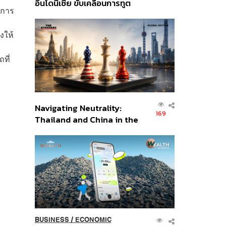
อินโดนีเซีย ขับเคลื่อนการทูต
กการ
เศรษฐกิจเชิงรุก ประกาศหุ้น
ส่วนยุทธศาสตร์ไทย –
งให้
อินโดนีเซีย
ที่
Navigating Neutrality:
169
Thailand and China in the
Age of a New Global
Order
BUSINESS
/
ECONOMIC