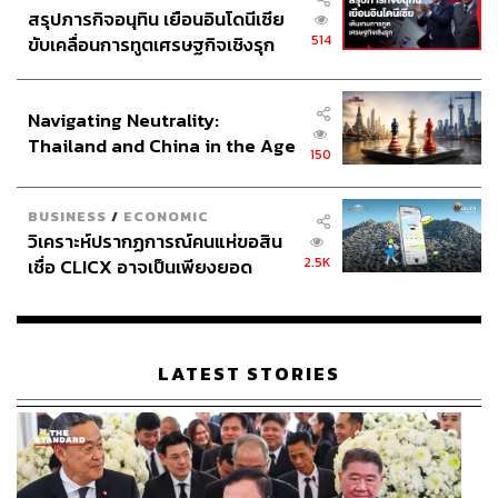
สรุปภารกิจอนุทิน เยือนอินโดนีเซีย
514
ขับเคลื่อนการทูตเศรษฐกิจเชิงรุก
ประกาศหุ้นส่วนยุทธศาสตร์ไทย –
อินโดนีเซีย
Navigating Neutrality:
Thailand and China in the Age
150
of a New Global Order
BUSINESS
/
ECONOMIC
วิเคราะห์ปรากฏการณ์คนแห่ขอสิน
2.5K
เชื่อ CLICX อาจเป็นเพียงยอด
ภูเขาน้ำแข็ง ของปัญหาหนี้ครัว
เรือนไทยที่ถูกซุกไว้
LATEST STORIES