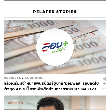
ปี 2558: นักตรวจสอบภาษีเชี่ยวชาญ สำนักบริหารภาษี
ธุรกิจขนาดใหญ่
RELATED STORIES
ปี 2559: ผู้อำนวยการสำนัก (ผู้อำนวยการเฉพาะด้าน
ตรวจสอบภาษีสูง) มาตรฐานการสอบบัญชีภาษีอากร
ปี 2560: ผู้อำนวยการ (ผู้อำนวยการเฉพาะด้านนิติการ
สูง) กองอุทธรณ์ภาษี
ปี 2561: ผู้อำนวยการกอง (ผู้อำนวยการสูง) มาตรฐาน
การกำกับและตรวจสอบภาษี
ปี 2562: รองอธิบดีกรมสรรพากร
ปี 2566: ที่ปรึกษาด้านยุทธศาสตร์การจัดเก็บภาษี (กลุ่ม
ธุรกิจพลังงาน)
BUSINESS
/
ECONOMIC
คลังเตรียมจำหน่ายพันธบัตรรัฐบาล ‘ออมพลัส’ รอบถัดไป
เปิดประวัติการศึกษา
102
เร็วสุด 4 ก.ย.นี้ อาจเพิ่มสัดส่วนการขายแบบ Small Lot
First มากขึ้น
สมศักดิ์มีพื้นฐานการศึกษาทั้งด้านบัญชี กฎหมาย และ
รัฐประศาสนศาสตร์ ซึ่งสอดรับกับภารกิจการบริหารจัดเก็บ