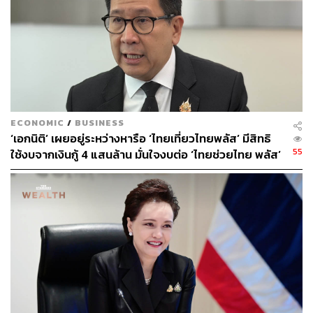
รายได้ของกรมสรรพากร โดยมีประวัติการศึกษา ดังนี้
ปี 2530: บริหารธุรกิจบัณฑิต (การบัญชี) มหาวิทยาลัย
รามคำแหง
ปี 2537: นิติศาสตรบัณฑิต มหาวิทยาลัยธรรมศาสตร์
ปี 2543: รัฐประศาสนศาสตรมหาบัณฑิต
(รัฐประศาสนศาสตร์) จุฬาลงกรณ์มหาวิทยาลัย
ECONOMIC
/
BUSINESS
ปี 2561: ผ่านการอบรมหลักสูตรนักปกครองระดับสูง
‘เอกนิติ’ เผยอยู่ระหว่างหารือ ‘ไทยเที่ยวไทยพลัส’ มีสิทธิ
(นปส.) รุ่นที่ 70 ในปี 2561
55
ใช้งบจากเงินกู้ 4 แสนล้าน มั่นใจงบต่อ ‘ไทยช่วยไทย พลัส’
เฟส 2 มีเพียงพอ
อย่างไรก็ตาม การแต่งตั้งครั้งนี้อาจถูกมองว่า เป็นการเลือก
ขึ้นมา เพื่อนั่งตำแหน่งผู้นำกรมฯ ในช่วงเปลี่ยนผ่านเท่านั้น
เนื่องจากสมศักดิ์จะครบเกษียณอายุราชการในสิ้นเดือน
กันยายน 2569 นี้
ดังนั้น กระทรวงการคลังจึงจะต้องพิจารณาโยกย้ายหรือแต่ง
ตั้งข้าราชการระดับสูงอีกครั้งในปีงบประมาณใหม่ที่กำลังจะ
มาถึง