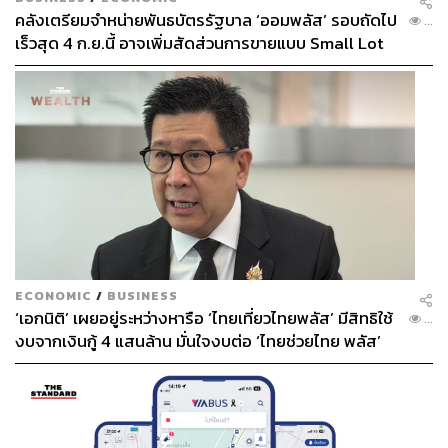
คลังเตรียมจำหน่ายพันธบัตรรัฐบาล ‘ออมพลัส’ รอบถัดไป
...
เร็วสุด 4 ก.ย.นี้ อาจเพิ่มสัดส่วนการขายแบบ Small Lot
First มากขึ้น
ECONOMIC
/
BUSINESS
‘เอกนิติ’ เผยอยู่ระหว่างหารือ ‘ไทยเที่ยวไทยพลัส’ มีสิทธิใช้
...
งบจากเงินกู้ 4 แสนล้าน มั่นใจงบต่อ ‘ไทยช่วยไทย พลัส’
เฟส 2 มีเพียงพอ