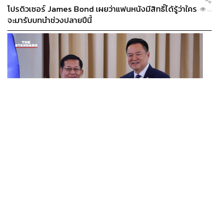
โปรดิวเซอร์ James Bond เผยว่าแฟนหนังมีสิทธิ์ได้รู้ว่าใคร
...
จะมารับบทนำช่วงปลายปีนี้
WORLD
อนุทิน-มินอ่องหล่าย ออกแถลงการณ์ร่วม หนุนความร่วม
...
มือรอบด้าน ยกระดับปราบอาชญากรรมข้ามชาติ แก้ปัญหา
หมอกควัน-มลพิษทางน้ำ