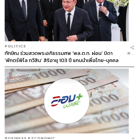
POLITICS
ทักษิณ ร่วมสวดพระอภิธรรมศพ ‘พล.ต.ท. ผ่อน’ บิดา
...
‘พักตร์พิไล ทวีสิน’ สิริอายุ 103 ปี แกนนำเพื่อไทย-บุคคล
หลากวงการร่วมอาลัย
BUSINESS
/
ECONOMIC