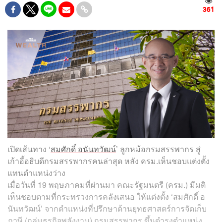
361
เปิดเส้นทาง ‘
สมศักดิ์ อนันทวัฒน์
’ ลูกหม้อกรมสรรพากร สู่
เก้าอี้อธิบดีกรมสรรพากรคนล่าสุด หลัง ครม.เห็นชอบแต่งตั้ง
แทนตำแหน่งว่าง
เมื่อวันที่ 19 พฤษภาคมที่ผ่านมา คณะรัฐมนตรี (ครม.) มีมติ
เห็นชอบตามที่กระทรวงการคลังเสนอ ให้แต่งตั้ง ‘สมศักดิ์ อ
นันทวัฒน์’ จากตำแหน่งที่ปรึกษาด้านยุทธศาสตร์การจัดเก็บ
ภาษี (กลุ่มธุรกิจพลังงาน) กรมสรรพากร ขึ้นดำรงตำแหน่ง