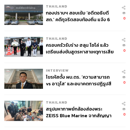
THAILAND
กองปราบฯ สอบเข้ม ‘อดีตอธิบดี
0
สถ.’ คดีทุจริตสอบท้องถิ่น แจ้ง 6
ข้อหาหนัก จ่อชง ป.ป.ช. 12 ส.ค. นี้
THAILAND
ครอบครัวรับร่าง ฮลุน โซโล่ แล้ว
0
เตรียมส่งชันสูตรหาสาเหตุการเสีย
ชีวิต
INTERVIEW
ไขรหัสตั้ง ผบ.ตร. ‘ความสามารถ
0
vs อาวุโส’ และอนาคตการปฏิรูปสี
กากี กับ พล.ต.อ. เอก อังสนานนท์
THAILAND
สรุปมหากาพย์กล้องส่องพระ
0
ZEISS Blue Marine จากสัญญา
ผลิต 8.3 ล้าน สู่ข้อพิพาท ‘มา
เวลล์ฯ’ ฟ้อง ‘โทน บางแค’ ผิดนัด