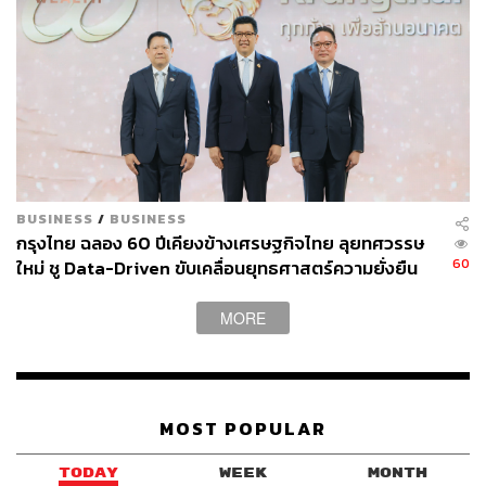
361
ABOUT THE AUTHOR
ปวริศ อำนวยพรไพศาล
Content Creator สำนักข่าว THE
STANDARD WEALTH
BUSINESS
/
BUSINESS
กรุงไทย ฉลอง 60 ปีเคียงข้างเศรษฐกิจไทย ลุยทศวรรษ
60
ใหม่ ชู Data-Driven ขับเคลื่อนยุทธศาสตร์ความยั่งยืน
MORE
MOST POPULAR
TODAY
WEEK
MONTH