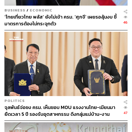
BUSINESS
/
ECONOMIC
สามารถติดตาม THE STANDARD WEALTH
‘ไทยเที่ยวไทย พลัส’ ยังไม่เข้า ครม. ‘ศุภจี’ เผยรอลุ้นงบ ชี้
ผ่านแอปพลิเคชันต่างๆ ที่คุณสะดวกหรือใช้งานอยู่แล้วได้เลย
46
มาตรการต้องไม่กระจุกตัว
TAGS:
กระทรวงการคลัง
กรมสรรพากร
จุฬาลงกรณ์มหาวิทยาลัย
มหาวิทยาลัยธรรมศาสตร์
คณะรัฐมนตรี
กุลยา ตันติเตมิท
มหาวิทยาลัยรามคำแหง
สมศักดิ์ อนันทวัฒน์
POLITICS
จุลพันธ์จ่อชง ครม. เห็นชอบ MOU แรงงานไทย-เมียนมา
47
ยืดเวลา 5 ปี รองรับอุตสาหกรรม ดึงกลุ่มแม่บ้าน-งาน
อิสระเข้าสู่ระบบประกันสังคม