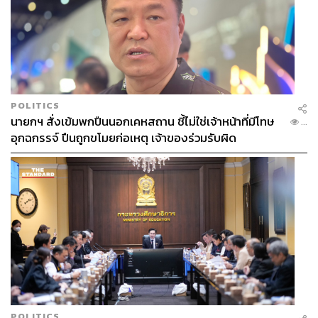
POLITICS
นายกฯ สั่งเข้มพกปืนนอกเคหสถาน ชี้ไม่ใช่เจ้าหน้าที่มีโทษ
...
อุกฉกรรจ์ ปืนถูกขโมยก่อเหตุ เจ้าของร่วมรับผิด
POLITICS