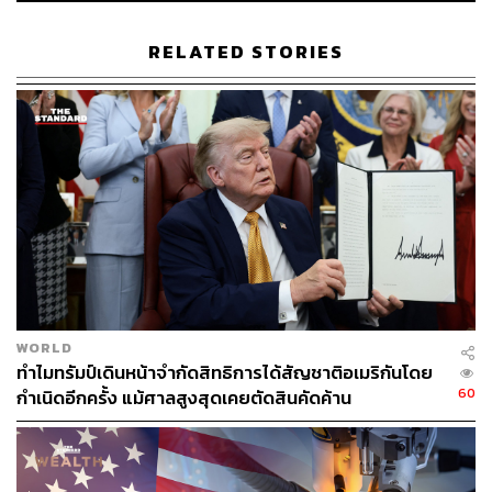
สามารถติดตาม THE STANDARD WEALTH
RELATED STORIES
ผ่านแอปพลิเคชันต่างๆ ที่คุณสะดวกหรือใช้งานอยู่แล้วได้เลย
TAGS:
Bank of America
ค่าเงินอ่อนตัว
ค่าเงินดอลลาร์
เงินดอลลาร์
ดอลลาร์
USA
China
ธนาคารกลางสหรัฐฯ (Fed)
WORLD
ทำไมทรัมป์เดินหน้าจำกัดสิทธิการได้สัญชาติอเมริกันโดย
60
กำเนิดอีกครั้ง แม้ศาลสูงสุดเคยตัดสินคัดค้าน
42