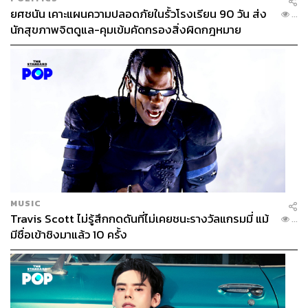
ยศชนัน เคาะแผนความปลอดภัยในรั้วโรงเรียน 90 วัน ส่ง
...
นักสุขภาพจิตดูแล-คุมเข้มคัดกรองสิ่งผิดกฎหมาย
MUSIC
Travis Scott ไม่รู้สึกกดดันที่ไม่เคยชนะรางวัลแกรมมี่ แม้
...
มีชื่อเข้าชิงมาแล้ว 10 ครั้ง