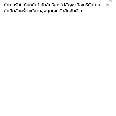
ทำไมทรัมป์เดินหน้าจำกัดสิทธิการได้สัญชาติอเมริกันโดย
...
กำเนิดอีกครั้ง แม้ศาลสูงสุดเคยตัดสินคัดค้าน
News
Wealth
Pop
Podcast
Video
Now
Opinion
Careers
Events
Privacy
About
Contact
Policy
FOR
ADVERTISING
MEMBERSHIP