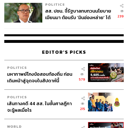
POLITICS
สส. ปชน. จี้รัฐบาลทบทวนนโยบาย
239
เมียนมา ต้อนรับ ‘มินอ่องหล่าย’ ได้
แค่สัญญาว่างเปล่า
EDITOR'S PICKS
POLITICS
มหากาพย์โกงข้อสอบท้องถิ่น ก่อน
579
เดินหน้าสู่จุดจบในสัปดาห์นี้
POLITICS
เส้นทางคดี 44 สส. ในชั้นศาลฎีกา
215
จะรู้ผลเมื่อไร
WORLD