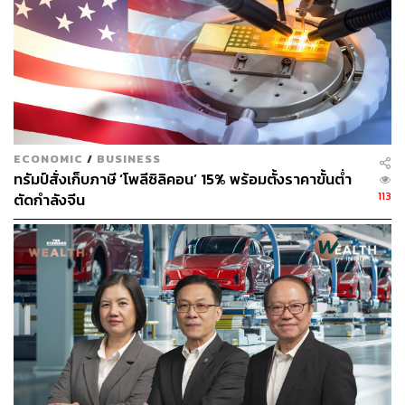
ABOUT THE AUTHOR
วาราดา ทองจำนงค์
Content Creator สำนักข่าว THE
STANDARD WEALTH
ECONOMIC
/
BUSINESS
ทรัมป์สั่งเก็บภาษี ‘โพลีซิลิคอน’ 15% พร้อมตั้งราคาขั้นต่ำ
113
ตัดกำลังจีน