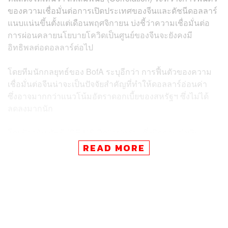
ของความเชื่อมั่นต่อการเปิดประเทศของจีนและดัชนีดอลลาร์
แนบแน่นขึ้นตั้งแต่เดือนพฤศจิกายน บ่งชี้ว่าความเชื่อมั่นต่อ
การผ่อนคลายนโยบายโควิดเป็นศูนย์ของจีนจะยังคงมี
อิทธิพลต่อดอลลาร์ต่อไป
โดยทีมนักกลยุทธ์ของ BofA ระบุอีกว่า การฟื้นตัวของความ
เชื่อมั่นต่อจีนน่าจะเป็นปัจจัยสำคัญที่ทำให้ดอลลาร์อ่อนค่า
ซึ่งอาจมากกว่าแนวโน้มอัตราดอกเบี้ยของสหรัฐฯ ซึ่งไม่ได้
ลดลงมากนัก
โดยปัจจุบัน ดัชนี ICE US Dollar Index ซึ่งติดตามค่าเงิน
ดอลลาร์เมื่อเทียบกับสกุลเงินอื่นๆ ทั่วโลก 6 สกุล ลดลง
READ MORE
ประมาณ 10% แล้ว นับตั้งแต่แตะระดับสูงสุดในรอบ 2
ทศวรรษ เมื่อเดือนกันยายน ปี 2022
ความเคลื่อนไหวดังกล่าวเกิดขึ้นตั้งแต่เดือนพฤศจิกายน หลัง
จากจีนเริ่มส่งสัญญาณการเปิดประเทศเร็วกว่าที่หลายฝ่าย
คาดการณ์ไว้ ได้ช่วยสนับสนุนความต้องการสินทรัพย์เสี่ยง