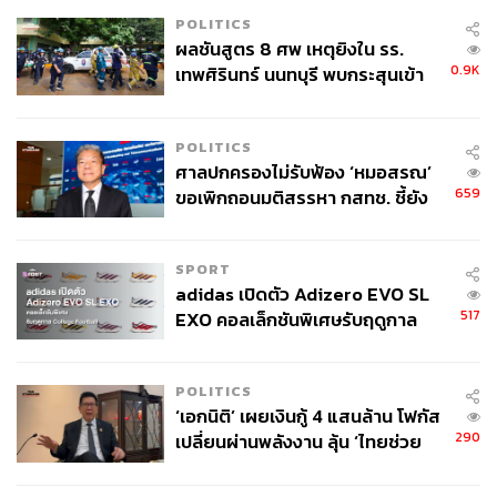
POLITICS
ผลชันสูตร 8 ศพ เหตุยิงใน รร.
0.9K
เทพศิรินทร์ นนทบุรี พบกระสุนเข้า
จุดสำคัญ ‘ศีรษะ-หน้าอก’ ครูถูกยิง
4 นัด จากระยะไกล
POLITICS
ศาลปกครองไม่รับฟ้อง ‘หมอสรณ’
659
ขอเพิกถอนมติสรรหา กสทช. ชี้ยัง
ไม่ใช่ผู้เดือดร้อนเสียหาย
SPORT
adidas เปิดตัว Adizero EVO SL
517
EXO คอลเล็กชันพิเศษรับฤดูกาล
College Football
POLITICS
‘เอกนิติ’ เผยเงินกู้ 4 แสนล้าน โฟกัส
290
เปลี่ยนผ่านพลังงาน ลุ้น ‘ไทยช่วย
ไทยพลัส’ เฟส 2 รอประเมินความ
เหมาะสม