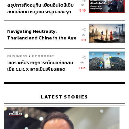
สรุปภารกิจอนุทิน เยือนอินโดนีเซีย
546
ขับเคลื่อนการทูตเศรษฐกิจเชิงรุก
ประกาศหุ้นส่วนยุทธศาสตร์ไทย –
อินโดนีเซีย
Navigating Neutrality:
Thailand and China in the Age
181
of a New Global Order
BUSINESS
/
ECONOMIC
วิเคราะห์ปรากฏการณ์คนแห่ขอสิน
2.6K
เชื่อ CLICX อาจเป็นเพียงยอด
ภูเขาน้ำแข็ง ของปัญหาหนี้ครัว
เรือนไทยที่ถูกซุกไว้
LATEST STORIES