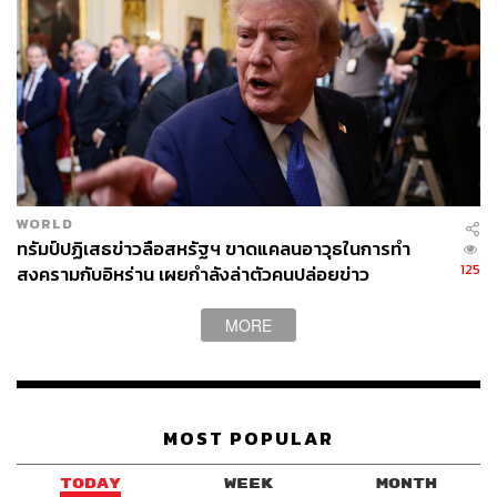
WORLD
ทรัมป์ปฏิเสธข่าวลือสหรัฐฯ ขาดแคลนอาวุธในการทำ
125
สงครามกับอิหร่าน เผยกำลังล่าตัวคนปล่อยข่าว
MORE
MOST POPULAR
TODAY
WEEK
MONTH