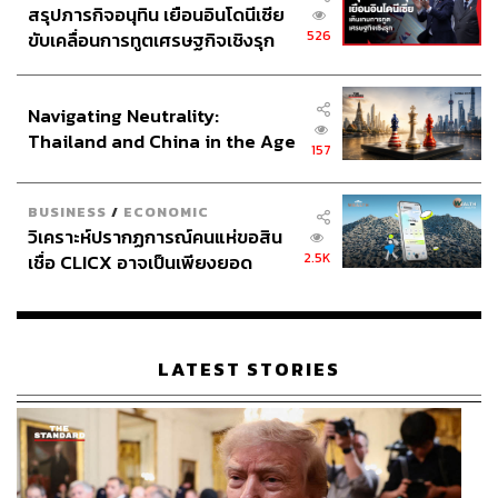
สรุปภารกิจอนุทิน เยือนอินโดนีเซีย
526
ขับเคลื่อนการทูตเศรษฐกิจเชิงรุก
ประกาศหุ้นส่วนยุทธศาสตร์ไทย –
อินโดนีเซีย
Navigating Neutrality:
Thailand and China in the Age
157
of a New Global Order
BUSINESS
/
ECONOMIC
วิเคราะห์ปรากฏการณ์คนแห่ขอสิน
2.5K
เชื่อ CLICX อาจเป็นเพียงยอด
ภูเขาน้ำแข็ง ของปัญหาหนี้ครัว
เรือนไทยที่ถูกซุกไว้
LATEST STORIES