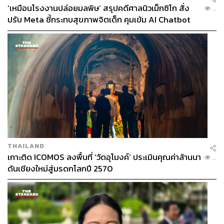
‘เหมือนโรงงานปล่อยมลพิษ’ สรุปคดีศาลนิวเม็กซิโก สั่ง
...
ปรับ Meta ชี้กระทบสุขภาพจิตเด็ก คุมเข้ม AI Chatbot
THAILAND
เกาะติด ICOMOS ลงพื้นที่ ‘วัดอุโมงค์’ ประเมินคุณค่าล้านนา
...
ดันเชียงใหม่สู่มรดกโลกปี 2570