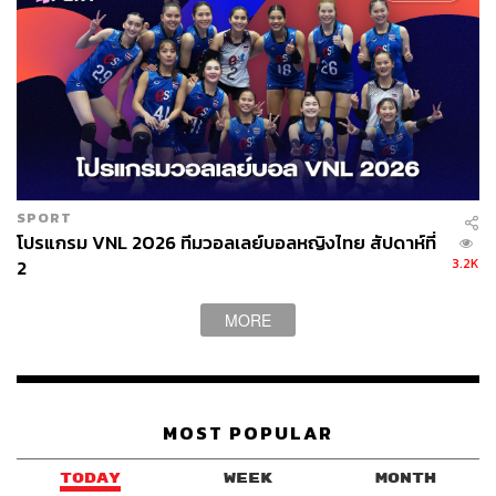
SPORT
โปรแกรม VNL 2026 ทีมวอลเลย์บอลหญิงไทย สัปดาห์ที่
3.2K
2
MORE
MOST POPULAR
TODAY
WEEK
MONTH