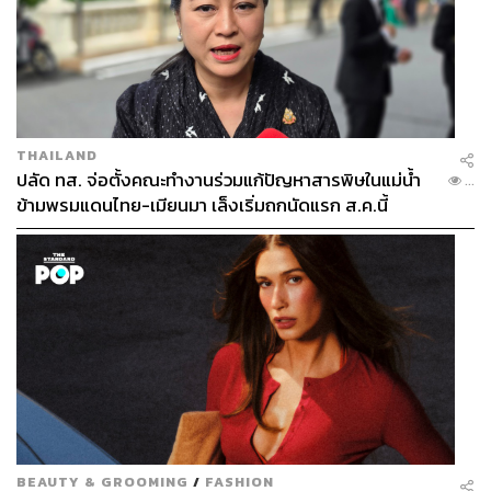
THAILAND
ปลัด ทส. จ่อตั้งคณะทำงานร่วมแก้ปัญหาสารพิษในแม่น้ำ
...
ข้ามพรมแดนไทย-เมียนมา เล็งเริ่มถกนัดแรก ส.ค.นี้
BEAUTY & GROOMING
/
FASHION