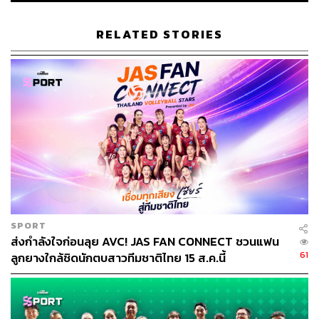
RELATED STORIES
SPORT
ส่งกำลังใจก่อนลุย AVC! JAS FAN CONNECT ชวนแฟน
61
ลูกยางใกล้ชิดนักตบสาวทีมชาติไทย 15 ส.ค.นี้