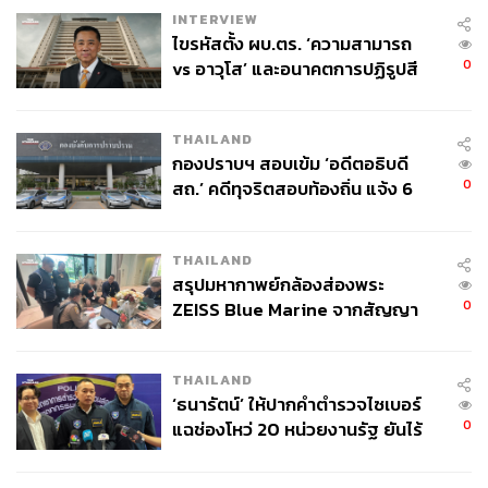
INTERVIEW
ไขรหัสตั้ง ผบ.ตร. ‘ความสามารถ
0
vs อาวุโส’ และอนาคตการปฏิรูปสี
กากี กับ พล.ต.อ. เอก อังสนานนท์
THAILAND
กองปราบฯ สอบเข้ม ‘อดีตอธิบดี
0
สถ.’ คดีทุจริตสอบท้องถิ่น แจ้ง 6
ข้อหาหนัก จ่อชง ป.ป.ช. 12 ส.ค. นี้
THAILAND
สรุปมหากาพย์กล้องส่องพระ
0
ZEISS Blue Marine จากสัญญา
ผลิต 8.3 ล้าน สู่ข้อพิพาท ‘มา
เวลล์ฯ’ ฟ้อง ‘โทน บางแค’ ผิดนัด
THAILAND
จ่ายหนี้-แอบระบุแบรนด์
‘ธนารัตน์’ ให้ปากคำตำรวจไซเบอร์
0
แฉช่องโหว่ 20 หน่วยงานรัฐ ยันไร้
นัยทางการเมือง