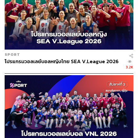
SPORT
โปรแกรมวอลเลย์บอลหญิงไทย SEA V.League 2026
3.2K