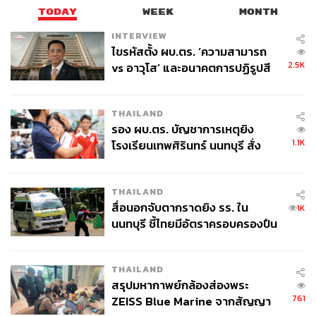
TODAY
WEEK
MONTH
INTERVIEW
ไขรหัสตั้ง ผบ.ตร. ‘ความสามารถ
2.5K
vs อาวุโส’ และอนาคตการปฏิรูปสี
กากี กับ พล.ต.อ. เอก อังสนานนท์
THAILAND
รอง ผบ.ตร. บัญชาการเหตุยิง
1.1K
โรงเรียนเทพศิรินทร์ นนทบุรี สั่ง
ค้นหา 2 รอบยืนยันไร้คนติดค้าง พบ
ศพปู่-ย่าที่บ้านพักผู้ก่อเหตุ
THAILAND
สื่อนอกจับตากราดยิง รร. ใน
1K
นนทบุรี ชี้ไทยมีอัตราครอบครองปืน
สูงในระดับต้นของภูมิภาค
THAILAND
สรุปมหากาพย์กล้องส่องพระ
761
ZEISS Blue Marine จากสัญญา