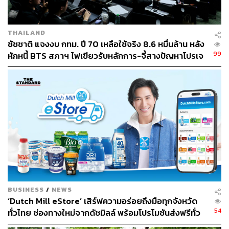
THAILAND
ชัชชาติ แจงงบ กทม. ปี 70 เหลือใช้จริง 8.6 หมื่นล้าน หลัง
99
หักหนี้ BTS สภาฯ ไฟเขียวรับหลักการ-จี้สางปัญหาโปรเจ
กต์ล่าช้า
BUSINESS
/
NEWS
‘Dutch Mill eStore’ เสิร์ฟความอร่อยถึงมือทุกจังหวัด
54
ทั่วไทย ช่องทางใหม่จากดัชมิลล์ พร้อมโปรโมชันส่งฟรีทั่ว
ประเทศ ส่งไว สั่งก่อนเที่ยง ได้ของวันถัดไป ส่งสินค้าแบบ