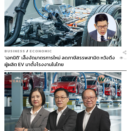
BUSINESS
/
ECONOMIC
‘เอกนิติ’ เล็งงัดมาตรการใหม่ ลดภาษีสรรพสามิต หวังดึง
...
ผู้ผลิต EV มาตั้งโรงงานในไทย