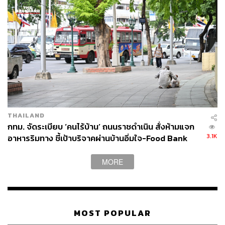
เย็นตรงจากโรงงาน [ADVERTORIAL]
THAILAND
กทม. จัดระเบียบ ‘คนไร้บ้าน’ ถนนราชดำเนิน สั่งห้ามแจก
3.1K
อาหารริมทาง ชี้เป้าบริจาคผ่านบ้านอิ่มใจ-Food Bank
MORE
MOST POPULAR