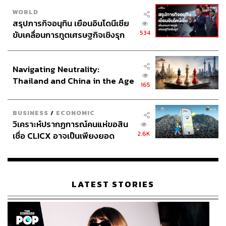
WORLD
สรุปภารกิจอนุทิน เยือนอินโดนีเซีย
534
ขับเคลื่อนการทูตเศรษฐกิจเชิงรุก
ประกาศหุ้นส่วนยุทธศาสตร์ไทย –
อินโดนีเซีย
Navigating Neutrality:
Thailand and China in the Age
165
of a New Global Order
BUSINESS
/
ECONOMIC
วิเคราะห์ปรากฏการณ์คนแห่ขอสิน
2.6K
เชื่อ CLICX อาจเป็นเพียงยอด
ภูเขาน้ำแข็ง ของปัญหาหนี้ครัว
เรือนไทยที่ถูกซุกไว้
LATEST STORIES