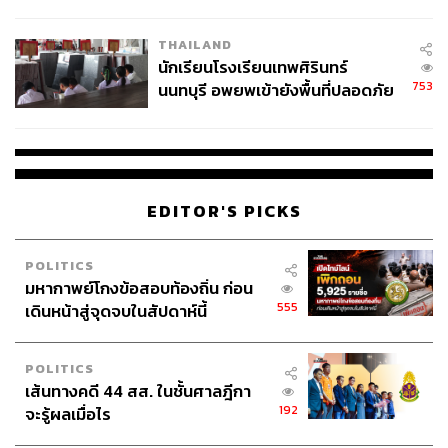
ผลิต 8.3 ล้าน สู่ข้อพิพาท ‘มา
เวลล์ฯ’ ฟ้อง ‘โทน บางแค’ ผิดนัด
THAILAND
จ่ายหนี้-แอบระบุแบรนด์
นักเรียนโรงเรียนเทพศิรินทร์
753
นนทบุรี อพยพเข้ายังพื้นที่ปลอดภัย
ชั่วคราว หลังเหตุใช้อาวุธปืนภายใน
โรงเรียนคลี่คลาย
EDITOR'S PICKS
POLITICS
มหากาพย์โกงข้อสอบท้องถิ่น ก่อน
555
เดินหน้าสู่จุดจบในสัปดาห์นี้
POLITICS
เส้นทางคดี 44 สส. ในชั้นศาลฎีกา
192
จะรู้ผลเมื่อไร