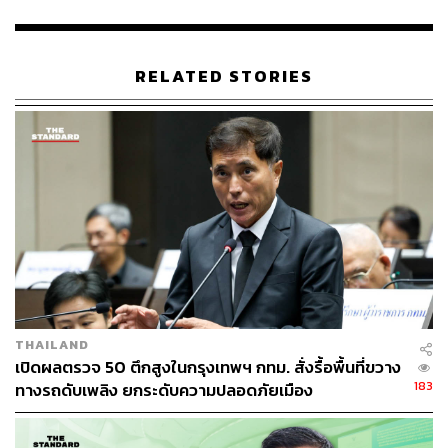
ในการอุดหนุนค่าเช่าที่อยู่อาศัยให้กับลูกจ้าง
ทั้งนี้ แผนงานดังกล่าวนับเป็นส่วนหนึ่งของยุทธศาสตร์ด้าน
RELATED STORIES
การจัดการที่อยู่อาศัยของทีมชัชชาติ ที่มุ่งหวังให้คนเมืองได้มี
ที่พักอาศัยใกล้กับสถานที่ทำงาน อันจะเป็นการช่วยบรรเทา
ปัญหาชุมชนแออัด และยกระดับมาตรฐานคุณภาพชีวิตของ
ประชาชนอย่างยั่งยืน โดยผู้ที่สนใจสามารถติดตามราย
ละเอียดของแผนนโยบายฉบับเต็มเพิ่มเติมได้ทางเว็บไซต์ทีม
ชัชชาติโดยตรง
TAGS:
ชัชชาติ สิทธิพันธุ์
กรุงเทพมหานคร
การหาเสียง
เลือกตั้งผู้ว่าฯ กทม
นโยบาย
เลือกตั้งผู้ว่าฯ กทม. 2569
THAILAND
เปิดผลตรวจ 50 ตึกสูงในกรุงเทพฯ กทม. สั่งรื้อพื้นที่ขวาง
183
ทางรถดับเพลิง ยกระดับความปลอดภัยเมือง