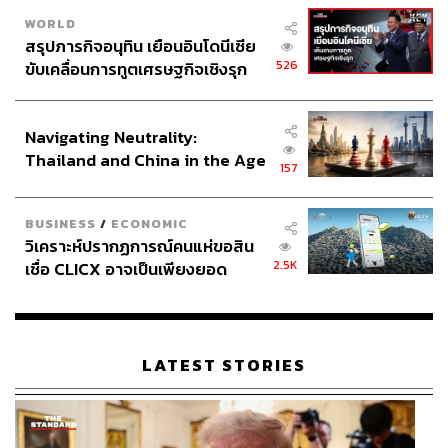
WORLD
สรุปภารกิจอนุทิน เยือนอินโดนีเซีย
526
ขับเคลื่อนการทูตเศรษฐกิจเชิงรุก
ประกาศหุ้นส่วนยุทธศาสตร์ไทย –
อินโดนีเซีย
Navigating Neutrality:
Thailand and China in the Age
157
of a New Global Order
BUSINESS
/
ECONOMIC
วิเคราะห์ปรากฏการณ์คนแห่ขอสิน
2.5K
เชื่อ CLICX อาจเป็นเพียงยอด
ภูเขาน้ำแข็ง ของปัญหาหนี้ครัว
เรือนไทยที่ถูกซุกไว้
LATEST STORIES