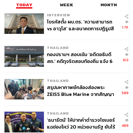
และทีมที่ปรึกษาเทคนิค ที่พร้อมทำงานร่วมกันด้วย
TODAY
WEEK
MONTH
INTERVIEW
ไขรหัสตั้ง ผบ.ตร. ‘ความสามารถ
1.7K
vs อาวุโส’ และอนาคตการปฏิรูปสี
กากี กับ พล.ต.อ. เอก อังสนานนท์
THAILAND
กองปราบฯ สอบเข้ม ‘อดีตอธิบดี
612
สถ.’ คดีทุจริตสอบท้องถิ่น แจ้ง 6
ข้อหาหนัก จ่อชง ป.ป.ช. 12 ส.ค. นี้
THAILAND
สรุปมหากาพย์กล้องส่องพระ
589
ZEISS Blue Marine จากสัญญา
ผลิต 8.3 ล้าน สู่ข้อพิพาท ‘มา
เวลล์ฯ’ ฟ้อง ‘โทน บางแค’ ผิดนัด
THAILAND
จ่ายหนี้-แอบระบุแบรนด์
‘ธนารัตน์’ ให้ปากคำตำรวจไซเบอร์
489
แฉช่องโหว่ 20 หน่วยงานรัฐ ยันไร้