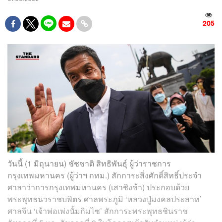
205
วันนี้ (1 มิถุนายน) ชัชชาติ สิทธิพันธุ์ ผู้ว่าราชการ
กรุงเทพมหานคร (ผู้ว่าฯ กทม.) สักการะสิ่งศักดิ์สิทธิ์ประจำ
ศาลาว่าการกรุงเทพมหานคร (เสาชิงช้า) ประกอบด้วย
พระพุทธนวราชบพิตร ศาลพระภูมิ ‘หลวงปู่มงคลประสาท’
ศาลจีน ‘เจ้าพ่อเพ่งนั้มกิมไซ’ สักการะพระพุทธชินราช