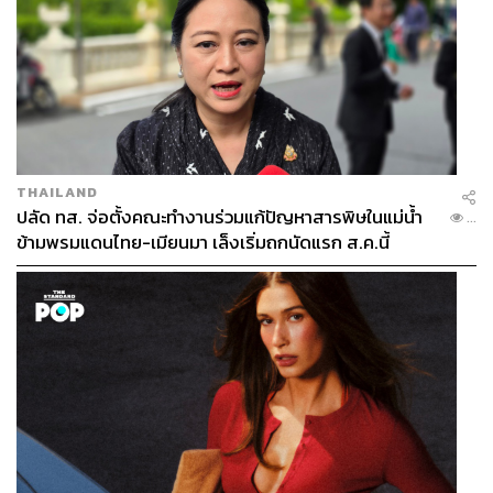
THAILAND
ปลัด ทส. จ่อตั้งคณะทำงานร่วมแก้ปัญหาสารพิษในแม่น้ำ
...
ข้ามพรมแดนไทย-เมียนมา เล็งเริ่มถกนัดแรก ส.ค.นี้