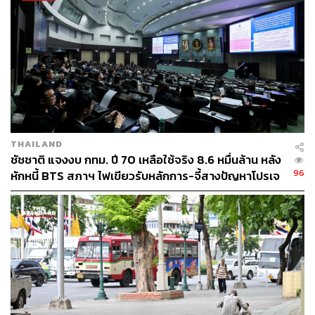
ไอราวัตพัฒนา โดยมีคณะผู้บริหารกรุงเทพมหานคร หัวหน้า
ส่วนราชการ ข้าราชการ บุคลากรกรุงเทพมหานคร ซึ่งปฏิบัติ
หน้าที่ ณ ศาลาว่าการกรุงเทพมหานคร (ดินแดง) ร่วมพิธี
THAILAND
ชัชชาติ แจงงบ กทม. ปี 70 เหลือใช้จริง 8.6 หมื่นล้าน หลัง
96
หักหนี้ BTS สภาฯ ไฟเขียวรับหลักการ-จี้สางปัญหาโปรเจ
กต์ล่าช้า