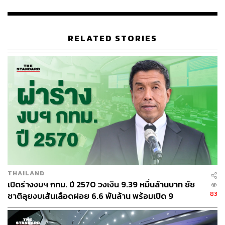
นอกจากนี้ขอให้ข้าราชการระวังเรื่องการทุจริตคอร์รัปชัน
หากได้รับข้อมูลขอให้แจ้งตนทันที เพื่อให้ กทม. เป็นหน่วย
งานที่สุจริต โปร่งใส ให้คนเก่งได้รับการแต่งตั้งที่เป็นธรรม
RELATED STORIES
โดยจากนี้ไปจะลงพื้นที่ติดตามการทำงานของทุกสำนักงาน
เขต รวมถึงติดตามการทำงานของสำนักต่างๆ ด้วย สำหรับ
โครงการที่เร่งดำเนินการคือการปลูกต้นไม้ล้านต้น เพื่อสร้าง
พื้นที่สีเขียวให้กับกรุงเทพฯ และจะมีการติด GPS ที่ต้นไม้ทุก
ต้น เพื่อให้ทุกคนได้ติดตามการเติบโตของต้นไม้ และในเดือน
หน้าจะเป็นกิจกรรม Pride Month ส่งเสริมความหลากหลาย
ทางเพศ ตามนโยบาย 12 เทศกาล 12 เดือน ทั้งนี้ แต่ละ
นโยบายของตนตั้งอยู่บนพื้นฐานที่ไม่ต้องใช้งบประมาณมาก
และหลายนโยบายเป็นการใช้เทคโนโลยีซึ่งสามารถเริ่มทำได้
ทันที
จากนั้นชัชชาติได้เดินทางไปยังศาลาว่าการกรุงเทพมหานคร
THAILAND
(ดินแดง) เพื่อร่วมพิธีสักการะสิ่งศักดิ์สิทธิ์ประจำศาลาว่าการ
เปิดร่างงบฯ กทม. ปี 2570 วงเงิน 9.39 หมื่นล้านบาท ชัช
83
ชาติลุยงบเส้นเลือดฝอย 6.6 พันล้าน พร้อมเปิด 9
กรุงเทพมหานคร (ดินแดง) ประกอบด้วย ศาลพระภูมิ และ
ยุทธศาสตร์พัฒนาเมือง
ศาลตายาย ณ บริเวณด้านหน้าอาคารสำนักการโยธา และสัก
การะพระอินทร์ทรงช้างเอราวัณ ณ บริเวณลานหน้าอาคาร