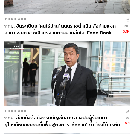
THAILAND
กทม. จัดระเบียบ ‘คนไร้บ้าน’ ถนนราชดำเนิน สั่งห้ามแจก
3.1K
อาหารริมทาง ชี้เป้าบริจาคผ่านบ้านอิ่มใจ-Food Bank
THAILAND
กทม. ส่งหนังสือถึงกรมบัญชีกลาง สางปมผู้รับเหมา
94
อุโมงค์หนองบอนยื่นฟื้นฟูกิจการ ‘ชัชชาติ’ ย้ำต้องได้บริษัท
มั่นคง เร่งแก้บิ๊กโปรเจกต์ดีเลย์