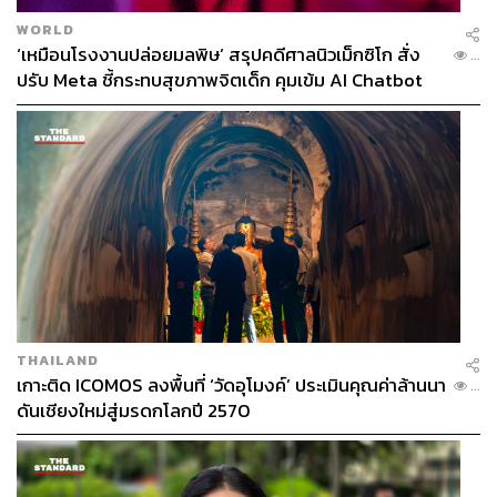
WORLD
THE STANDARD TEAM
‘เหมือนโรงงานปล่อยมลพิษ’ สรุปคดีศาลนิวเม็กซิโก สั่ง
กองบรรณาธิการ THE STANDARD
...
ปรับ Meta ชี้กระทบสุขภาพจิตเด็ก คุมเข้ม AI Chatbot
ABOUT THE PHOTOGRAPHER
ศวิตา พูลเสถียร
ช่างภาพข่าว ประจำสำนักข่าว THE
STANDARD
THAILAND
เกาะติด ICOMOS ลงพื้นที่ ‘วัดอุโมงค์’ ประเมินคุณค่าล้านนา
...
ดันเชียงใหม่สู่มรดกโลกปี 2570