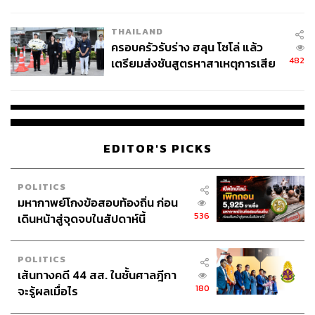
นัยทางการเมือง
THAILAND
ครอบครัวรับร่าง ฮลุน โซโล่ แล้ว
482
เตรียมส่งชันสูตรหาสาเหตุการเสีย
ชีวิต
EDITOR'S PICKS
POLITICS
มหากาพย์โกงข้อสอบท้องถิ่น ก่อน
536
เดินหน้าสู่จุดจบในสัปดาห์นี้
POLITICS
เส้นทางคดี 44 สส. ในชั้นศาลฎีกา
180
จะรู้ผลเมื่อไร