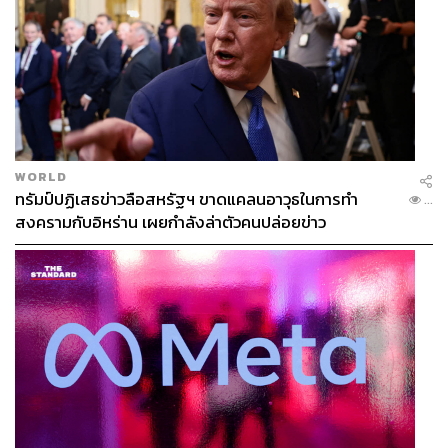
TAGS:
ชัชชาติ สิทธิพันธุ์
เสาชิงช้า
ผู้ว่าฯ กทม.
ผู้ว่าราชการกรุงเทพมหานคร
WORLD
ศาลาว่าการกรุงเทพมหานคร
ทรัมป์ปฏิเสธข่าวลือสหรัฐฯ ขาดแคลนอาวุธในการทำ
...
สงครามกับอิหร่าน เผยกำลังล่าตัวคนปล่อยข่าว
205
ABOUT THE AUTHOR