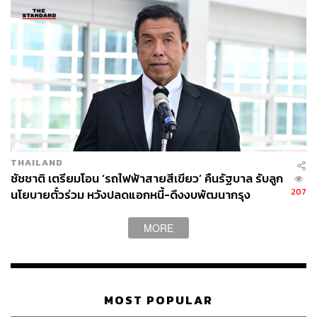
ชัชชาติกล่าวว่า พื้นที่ศาลาว่าการกรุงเทพมหานคร ดินแดง
ถือว่ากว้างขวางและมีความเหมาะสม แต่หากจะย้ายสถานที่
ทำงานจากอาคารศาลาว่าการกรุงเทพมหานคร เสาชิงช้า
มาที่ดินแดงทั้งหมดจำเป็นต้องมีการศึกษาความคุ้มทุน
เนื่องจากมีค่าใช้จ่ายจำนวนมาก และมีข้าราชการทำงานอยู่
เป็นจำนวนมาก ซึ่งอาจต้องใช้เวลาในการพิจารณา นอกจาก
นี้จากการลงพื้นที่แฟลตดินแดง พบว่ามีประชาชนส่วนหนึ่ง
THAILAND
อยากใช้พื้นที่บางส่วนของลานพระอินทร์ทรงช้างเอราวัณ
ชัชชาติ เตรียมโอน ‘รถไฟฟ้าสายสีเขียว’ คืนรัฐบาล รับลูก
207
นโยบายตั๋วร่วม หวังปลดแอกหนี้-ดึงงบพัฒนากรุง
เป็นสถานที่ออกกำลังกาย ซึ่งจะมีการพิจารณาเช่นกัน
เนื่องจากถือว่าเป็นการแบ่งปันอาคารสถานที่ราชการให้
MORE
ประชาชนได้ร่วมใช้ประโยชน์ ในส่วนการติดตามปัญหาที่จะ
เริ่มดำเนินการโดยเร่งด่วน ได้แก่ ปัญหาจุดเสี่ยงน้ำท่วม
หาบเร่แผงลอย ความปลอดภัยในการเดินทาง การทุจริต
คอร์รัปชัน ความโปร่งใส และความล่าช้าของโครงการ
ก่อสร้างต่างๆ จะมีรองผู้ว่าราชการกรุงเทพมหานครช่วยดูแล
MOST POPULAR
ซึ่งแต่ละท่านจะมีจุดแข็งที่แตกต่างกัน รวมถึงมีคณะที่ปรึกษา