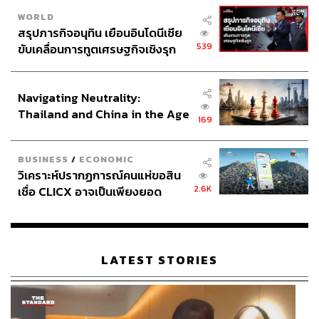
WORLD
สรุปภารกิจอนุทิน เยือนอินโดนีเซีย
539
ขับเคลื่อนการทูตเศรษฐกิจเชิงรุก
ประกาศหุ้นส่วนยุทธศาสตร์ไทย –
อินโดนีเซีย
Navigating Neutrality:
Thailand and China in the Age
169
of a New Global Order
BUSINESS
/
ECONOMIC
วิเคราะห์ปรากฏการณ์คนแห่ขอสิน
2.6K
เชื่อ CLICX อาจเป็นเพียงยอด
ภูเขาน้ำแข็ง ของปัญหาหนี้ครัว
เรือนไทยที่ถูกซุกไว้
LATEST STORIES