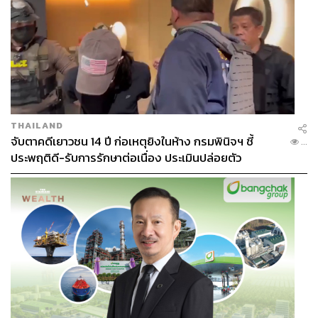
THAILAND
จับตาคดีเยาวชน 14 ปี ก่อเหตุยิงในห้าง กรมพินิจฯ ชี้
...
ประพฤติดี-รับการรักษาต่อเนื่อง ประเมินปล่อยตัว