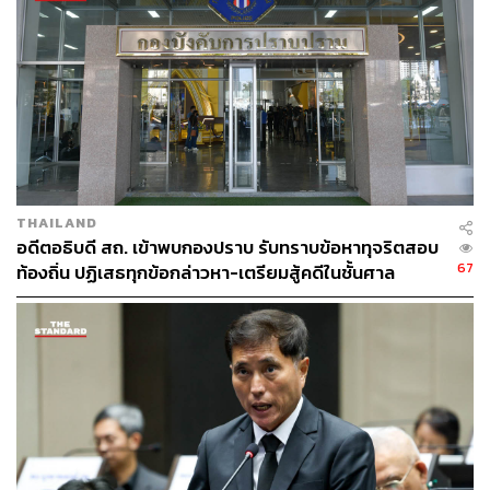
นายกสภามหาวิทยาลัยนวมินทราธิราช เพราะมีการแต่งตั้ง
มาก่อนแล้ว และตนเองไม่มีส่วนเกี่ยวข้อง แต่ยอมรับว่า เคย
แต่งตั้ง ธงทอง จันทรางศุ เป็นประธานกรรมการ บริษัท
กรุงเทพธนาคม จำกัด (KT) เพราะเชื่อว่าเป็นนักกฎหมายที่มี
คุณภาพ ดูแลประชาชน
TAGS:
เลือกตั้งผู้ว่าฯ กทม. 2569
คณะกรรมการป้องกันและปราบปรามการทุจริตแห่งชาติ
(ป.ป.ช.)
ชัชชาติ สิทธิพันธุ์
กรุงเทพมหานคร
THAILAND
ธงทอง จันทรางศุ
คริส โปตระนันทน์
อดีตอธิบดี สถ. เข้าพบกองปราบ รับทราบข้อหาทุจริตสอบ
เลือกตั้งผู้ว่าฯ กทม
สภากรุงเทพมหานคร
67
ท้องถิ่น ปฏิเสธทุกข้อกล่าวหา-เตรียมสู้คดีในชั้นศาล
สุรพล นิติไกรพจน์
พรรคเศรษฐกิจ
112