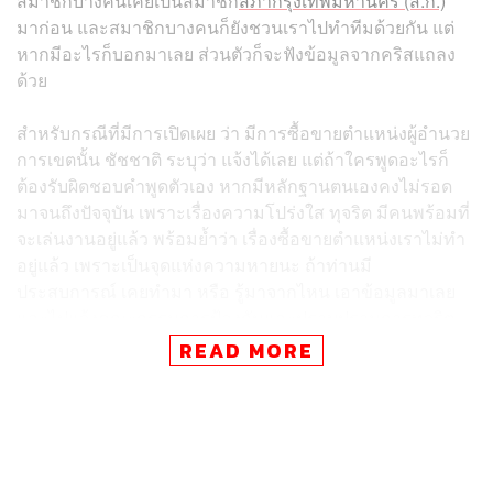
สมาชิกบางคนเคยเป็นสมาชิก
สภากรุงเทพมหานคร (ส.ก.)
มาก่อน และสมาชิกบางคนก็ยังชวนเราไปทำทีมด้วยกัน แต่
หากมีอะไรก็บอกมาเลย ส่วนตัวก็จะฟังข้อมูลจากคริสแถลง
ด้วย
สำหรับกรณีที่มีการเปิดเผย ว่า มีการซื้อขายตำแหน่งผู้อำนวย
การเขตนั้น ชัชชาติ ระบุว่า แจ้งได้เลย แต่ถ้าใครพูดอะไรก็
ต้องรับผิดชอบคำพูดตัวเอง หากมีหลักฐานตนเองคงไม่รอด
มาจนถึงปัจจุบัน เพราะเรื่องความโปร่งใส ทุจริต มีคนพร้อมที่
จะเล่นงานอยู่แล้ว พร้อมย้ำว่า เรื่องซื้อขายตำแหน่งเราไม่ทำ
อยู่แล้ว เพราะเป็นจุดแห่งความหายนะ ถ้าท่านมี
ประสบการณ์ เคยทำมา หรือ รู้มาจากไหน เอาข้อมูลมาเลย
และไปแจ้งคณะกรรมการป้องกันและปราบปรามการทุจริต
แห่งชาติ (ป.ป.ช.) อย่ามาพูดอย่างเดียว และต้องรับผิดชอบ
READ MORE
เพราะช่วงนี้มีการเลือกตั้ง การให้ข้อมูลที่ทำให้เกิดความ
เข้าใจผิดกับผู้สมัคร มีผลทางอาญา ต้องรับผิดชอบตัวเอง
อย่างไรก็ตาม ตนเองให้ทีมกฎหมายคอยดูอยู่แล้ว และส่วนตัว
ได้เจอกับคริสบ่อย แต่ไม่เคยพูดถึงเรื่องนี้ ทำไมต้องมาพูด