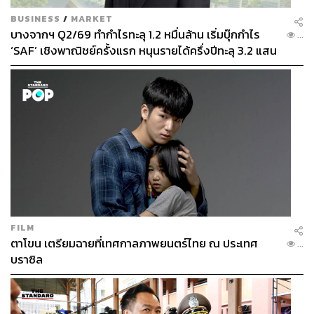
BUSINESS
/
MARKET
บางจากฯ Q2/69 ทำกำไรทะลุ 1.2 หมื่นล้าน เริ่มบุ๊กกำไร
...
‘SAF’ เชิงพาณิชย์ครั้งแรก หนุนรายได้ครึ่งปีทะลุ 3.2 แสน
ล้าน
FILM
ตาโขน เตรียมฉายที่เทศกาลภาพยนตร์ไทย ณ ประเทศ
...
บราซิล