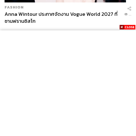
FASHION
Anna Wintour ประกาศจัดงาน Vogue World 2027 ที่
...
ซานฟรานซิสโก
News
Wealth
Pop
Podcast
Video
Now
Opinion
Careers
Events
Privacy
About
Contact
Policy
FOR
ADVERTISING
MEMBERSHIP