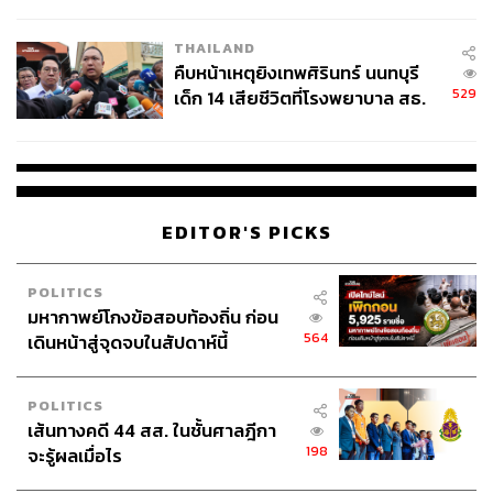
สอบปมขโมยปืนปู่ก่อเหตุ
THAILAND
คืบหน้าเหตุยิงเทพศิรินทร์ นนทบุรี
529
เด็ก 14 เสียชีวิตที่โรงพยาบาล สธ.
ยืนยันครูเสียชีวิต 5 ราย เจ็บ 22
ราย
EDITOR'S PICKS
POLITICS
มหากาพย์โกงข้อสอบท้องถิ่น ก่อน
564
เดินหน้าสู่จุดจบในสัปดาห์นี้
POLITICS
เส้นทางคดี 44 สส. ในชั้นศาลฎีกา
198
จะรู้ผลเมื่อไร