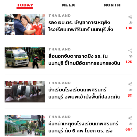
TODAY
WEEK
MONTH
THAILAND
รอง ผบ.ตร. บัญชาการเหตุยิง
1.3K
โรงเรียนเทพศิรินทร์ นนทบุรี สั่ง
ค้นหา 2 รอบยืนยันไร้คนติดค้าง พบ
ศพปู่-ย่าที่บ้านพักผู้ก่อเหตุ
THAILAND
สื่อนอกจับตากราดยิง รร. ใน
1.2K
นนทบุรี ชี้ไทยมีอัตราครอบครองปืน
สูงในระดับต้นของภูมิภาค
THAILAND
นักเรียนโรงเรียนเทพศิรินทร์
811
นนทบุรี อพยพเข้ายังพื้นที่ปลอดภัย
ชั่วคราว หลังเหตุใช้อาวุธปืนภายใน
โรงเรียนคลี่คลาย
THAILAND
คืบหน้าเหตุยิงโรงเรียนเทพศิรินทร์
664
นนทบุรี ดับ 6 ศพ โฆษก ตร. เร่ง