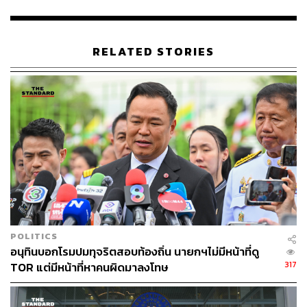
หากเหตุการณ์รุนแรงขึ้น ก็ไม่เป็นไร แต่เราจะยืนของเราให้
มั่นคง เราเป็นมา 4 ปี และคุยกับทีมงาน ว่า ช่วงสุดท้ายจะมี
แบบนี้ออกมาจำนานมาก ถ้ามีเหตุก็ควรพูดก่อนหน้านี้ แต่ก็
RELATED STORIES
ไม่กังวล ถ้ามีอะไรก็ชี้แจงมา จะได้ไปดำเนินกฎหมายที่
เกี่ยวข้อง
ชัชชาติยังระบุว่า ปัญหากรุงเทพไม่มีที่สิ้นสุด เพราะปัญหามี
ทุกหย่อมหญ้า นั่นคือเหตุผลที่ต้องลงพื้นที่ รับฟังปัญหา และ
นำไปแก้ไข คนที่บอกว่าจะแก้ปัญหาให้หมด 100% นั้นเป็นไป
ไม่ได้ ดังนั้น เราต้องลงพื้นที่ ทำงาน ทำงาน ทำงานต่อไป
ขณะเดียวกันก็มีบางคนชมว่าชีวิตดีขึ้น ขณะที่บางคนบอกว่า
ทีมงานเราประชาสัมพันธ์ไม่เก่ง ซึ่งมองว่า ไม่เป็นไรเพราะ
ชีวิตประชาชนไม่ได้ดีขึ้นเพราะการประสัมพันธ์ แต่ดีขึ้น
เพราะน้ำท่วมแล้วลดลงเร็ว มีไฟฟ้า มีการศึกษาที่ดี มีถนน
POLITICS
หนทางที่ดีขึ้น จะเป็นสิ่งที่สะท้อนในผลเลือกตั้งเอง แต่ก็ยินดี
อนุทินบอกโรมปมทุจริตสอบท้องถิ่น นายกฯไม่มีหน้าที่ดู
น้อมรับทุกคำติชม
317
TOR แต่มีหน้าที่หาคนผิดมาลงโทษ
ชัชชาติยังยืนยันด้วยว่า ไม่เคยแต่งตั้ง สุรพล นิติไกรพจน์ เป็น