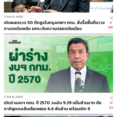
THAILAND
ABOUT THE AUTHOR
เปิดผลตรวจ 50 ตึกสูงในกรุงเทพฯ กทม. สั่งรื้อพื้นที่ขวาง
THE STANDARD TEAM
185
ทางรถดับเพลิง ยกระดับความปลอดภัยเมือง
กองบรรณาธิการ THE STANDARD
ABOUT THE PHOTOGRAPHER
ศวิตา พูลเสถียร
ช่างภาพข่าว ประจำสำนักข่าว THE
STANDARD
THAILAND
เปิดร่างงบฯ กทม. ปี 2570 วงเงิน 9.39 หมื่นล้านบาท ชัช
93
ชาติลุยงบเส้นเลือดฝอย 6.6 พันล้าน พร้อมเปิด 9
ยุทธศาสตร์พัฒนาเมือง