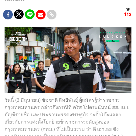
112
วันนี้ (3 มิถุนายน) ชัชชาติ สิทธิพันธุ์ ผู้สมัครผู้ว่าราชการ
กรุงเทพมหานคร กล่าวถึงกรณีที่ คริส โปตระนันทน์ สส. แบบ
บัญชีรายชื่อ และประธานพรรคเศรษฐกิจ จะตั้งโต๊ะแถลง
เกี่ยวกับการแต่งตั้งโยกย้ายข้าราชการระดับสูงของ
กรุงเทพมหานคร (กทม.) ที่ไม่เป็นธรรม ว่า ดี เอาเลย ซึ่ง