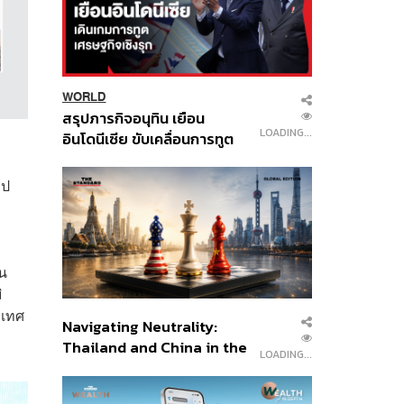
WORLD
สรุปภารกิจอนุทิน เยือน
LOADING...
อินโดนีเซีย ขับเคลื่อนการทูต
เศรษฐกิจเชิงรุก ประกาศหุ้น
ส่วนยุทธศาสตร์ไทย –
ูป
อินโดนีเซีย
าน
ิ
ะเทศ
Navigating Neutrality:
Thailand and China in the
LOADING...
Age of a New Global
Order