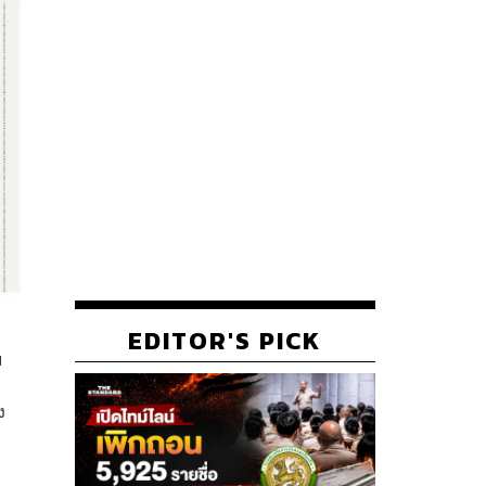
EDITOR'S PICK
ม
ง