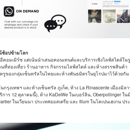
ณ์ช้อปข้ามโลก
อมเมิร์ซ แต่เน้นนำเสนอคอนเทนต์และบริการเชิงไลฟ์สไตล์ในร
นที่ท่องเที่ยว ร้านอาหาร กิจกรรมไลฟ์สไตล์ และห้างสรรพสินค้า
หรูของกลุ่มเซ็นทรัลในไทยและห้างพันธมิตรในยุโรปมาไว้ด้วยกัน
นกรุงเทพฯ และห้างเซ็นทรัล ภูเก็ต, ห้าง La Rinascente เมืองมิล
ิการ 12 ตุลาคมนี้), ห้าง KaDeWe ในเบอร์ลิน, Oberpollinger ในม
 Quartier ในเวียนนา ประเทศออสเตรีย และ Illum ในโคเปนเฮเกน ปร