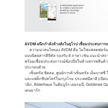
AVDM ผนึกกำลังห้างดังในยุโรป เชื่อมประสบการ
ความน่าสนใจของ AVDM คือ ไม่ใช่แพลตฟอร์มอีค
แบบนิตยสารดิจิทัล รองรับ 8 ภาษา เช่น แนะนำสถา
พร้อมเชื่อมประสบการณ์ช้อปปิงในห้างสรรพสินค้า
ประกอบด้วย
เซ็นทรัล ชิดลม, ศูนย์การค้าเซ็นทรัล เอ็มบาสซี ใ
และแฟล็กชิปสโตร์ในกรุงโรม ประเทศอิตาลี (เปิดบร
วนิก, Alsterhaus ในฮัมบูร์ก เยอรมนี, Goldenes
เดนมาร์ก