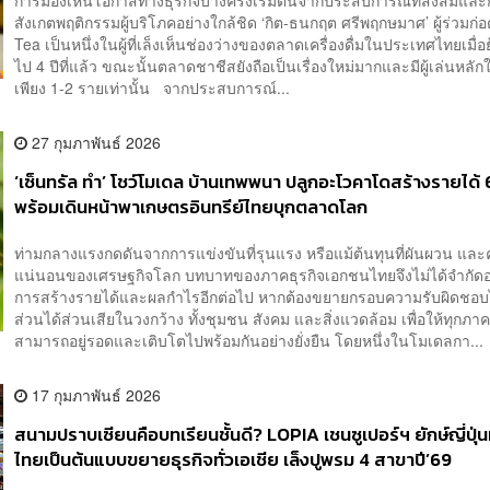
การมองเห็นโอกาสทางธุรกิจบางครั้งเริ่มต้นจากประสบการณ์ที่สั่งสมแล
สังเกตพฤติกรรมผู้บริโภคอย่างใกล้ชิด ‘กิต-ธนกฤต ศรีพฤกษมาศ’ ผู้ร่วมก่อ
Tea เป็นหนึ่งในผู้ที่เล็งเห็นช่องว่างของตลาดเครื่องดื่มในประเทศไทยเมื่อ
ไป 4 ปีที่แล้ว ขณะนั้นตลาดชาชีสยังถือเป็นเรื่องใหม่มากและมีผู้เล่นหล
เพียง 1-2 รายเท่านั้น จากประสบการณ์...
27 กุมภาพันธ์ 2026
‘เซ็นทรัล ทำ’ โชว์โมเดล บ้านเทพพนา ปลูกอะโวคาโดสร้างรายได้ 
พร้อมเดินหน้าพาเกษตรอินทรีย์ไทยบุกตลาดโลก
ท่ามกลางแรงกดดันจากการแข่งขันที่รุนแรง หรือแม้ต้นทุนที่ผันผวน และ
แน่นอนของเศรษฐกิจโลก บทบาทของภาคธุรกิจเอกชนไทยจึงไม่ได้จำกัดอยู
การสร้างรายได้และผลกำไรอีกต่อไป หากต้องขยายกรอบความรับผิดชอบไปส
ส่วนได้ส่วนเสียในวงกว้าง ทั้งชุมชน สังคม และสิ่งแวดล้อม เพื่อให้ทุกภา
สามารถอยู่รอดและเติบโตไปพร้อมกันอย่างยั่งยืน โดยหนึ่งในโมเดลกา...
17 กุมภาพันธ์ 2026
สนามปราบเซียนคือบทเรียนชั้นดี? LOPIA เชนซูเปอร์ฯ ยักษ์ญี่ปุ่น
ไทยเป็นต้นแบบขยายธุรกิจทั่วเอเชีย เล็งปูพรม 4 สาขาปี’69