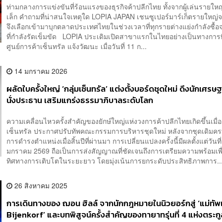
ท่ามกลางการแข่งขันที่ร้อนแรงของธุรกิจค้าปลีกไทย ทั้งจากผู้เล่นรายใ
เล็ก คำถามที่น่าสนใจเหตุใด LOPIA JAPAN เชนซูเปอร์มาร์เก็ตรายใหญ่จา
จึงเลือกเข้ามาบุกตลาดประเทศไทยในช่วงเวลาที่ทุกรายต่างแย่งกำลังซื้อ
ที่กำลังรัดเข็มขัด LOPIA ประเดิมเปิดสาขาแรกในไทยอย่างเป็นทางการที
ศูนย์การค้าเซ็นทรัล แจ้งวัฒนะ เมื่อวันที่ 11 ก...
14 มกราคม 2026
ผลัดใบครั้งใหญ่ ‘กลุ่มเซ็นทรัล’ แต่งตั้งบอร์ดชุดใหม่ ดึงนักเศร
นั่งประธาน เสริมแกร่งธรรมาภิบาลระดับโลก
ความเคลื่อนไหวครั้งสำคัญของยักษ์ใหญ่แห่งวงการค้าปลีกไทยเกิดขึ้นเมื่อ 
เซ็นทรัล ประกาศปรับทัพคณะกรรมการบริหารชุดใหม่ หลังจากชุดเดิมค
การดำรงตำแหน่งเมื่อสิ้นปีที่ผ่านมา การเปลี่ยนแปลงครั้งนี้มีผลตั้งแต่วันที่
มกราคม 2569 ถือเป็นการส่งสัญญาณที่ชัดเจนถึงการเตรียมความพร้อมเพื
ทิศทางการเติบโตในระยะยาว โดยมุ่งเน้นการยกระดับประสิทธิภาพการ..
26 สิงหาคม 2025
การเดินทางของ ฌอน ฮิลล์ จากนักกฎหมายในนิวยอร์กสู่ ‘แม่ทัพ
Bijenkorf’ และบทพิสูจน์ครั้งสำคัญของทายาทรุ่นที่ 4 แห่งตระกู