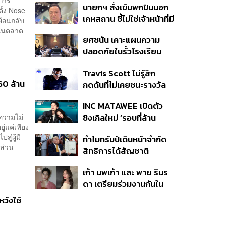
ะการ
นายกฯ สั่งเข้มพกปืนนอก
หายไทยไม่อาจลบด้วย
ตั้ง Nose
เคหสถาน ชี้ไม่ใช่เจ้าหน้าที่มี
ข้อมูลบิดเบือน
ย้อนกลับ
โทษอุกฉกรรจ์ ปืนถูกขโมย
ักในตลาด
ยศชนัน เคาะแผนความ
ก่อเหตุ เจ้าของร่วมรับผิด
ปลอดภัยในรั้วโรงเรียน
90 วัน ส่งนักสุขภาพจิต
Travis Scott ไม่รู้สึก
ดูแล-คุมเข้มคัดกรองสิ่ง
60 ล้าน
กดดันที่ไม่เคยชนะรางวัล
ผิดกฎหมาย
แกรมมี่ แม้มีชื่อเข้าชิงมา
INC MATAWEE เปิดตัว
แล้ว 10 ครั้ง
ความไม่
ซิงเกิลใหม่ ‘รอบที่ล้าน
่แค่เพียง
(Loop)’ ที่ได้ เน PERSES
ู่ผู้มี
ทำไมทรัมป์เดินหน้าจำกัด
มาแสดงในมิวสิกวิดีโอ
คส่วน
สิทธิการได้สัญชาติ
อเมริกันโดยกำเนิดอีกครั้ง
เก้า นพเก้า และ พาย รินร
แม้ศาลสูงสุดเคยตัดสิน
ดา เตรียมร่วมงานกันใน
คัดค้าน
‘รสกาล Enchanted
หวังใช้
Taste In Time’