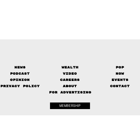
News
Wealth
Pop
Podcast
Video
Now
Opinion
Careers
Events
Privacy Policy
About
Contact
FOR ADVERTISING
MEMBERSHIP
© 2017-
2026
The Standard. All rights reserved.