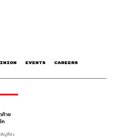
INION
EVENTS
CAREERS
ดก๊าซ
อีก
ญที่ส่ง