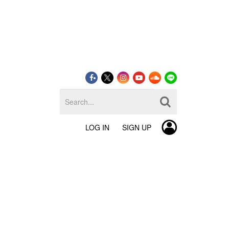
LOG IN
SIGN UP