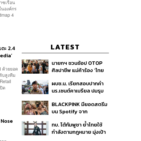
าซเรือน
ในองค์กร
admap 4
LATEST
แตะ 2.4
Media’
นายกฯ ชวนช้อป OTOP
รป ด้วยยอด
ศิลปาชีพ แม่ค้าร้อง ‘ไทย
ับสูงทีม
ช่วยไทย พลัส’ สุดยอด
Retail
ผบช.น. เรียกสอบปากคำ
ถามมีต่อไหม นายกฯ ตอบ
ปิด
นร.เซนต์คาเบรียล ปมรุม
‘เดี๋ยวจะพยายาม’
ทำร้ายเพื่อน-ใช้ปืนขู่ สั่ง
BLACKPINK มียอดสตรีม
ดำเนินคดีแล้ว
บน Spotify จาก
ประเทศไทยสูงถึง 536 ล้าน
า Nose
ทบ. โต้กัมพูชา ย้ำไทยใช้
ครั้ง ตลอด 10 ปีที่ผ่านมา
กำลังตามกฎหมาย มุ่งเป้า
หมายทางทหาร ชี้ความเสีย