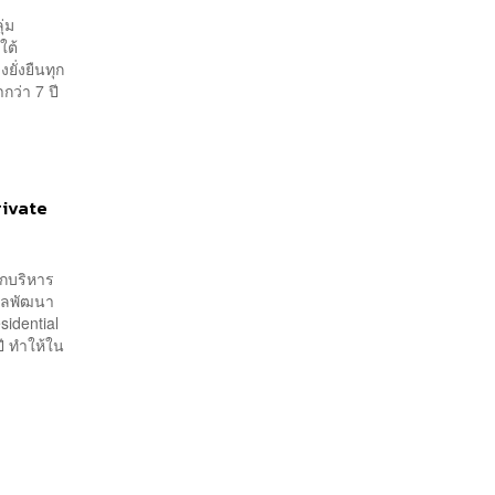
ุ่ม
ใต้
ยั่งยืนทุก
กว่า 7 ปี
Private
ูกบริหาร
รัลพัฒนา
sidential
ปี ทำให้ใน