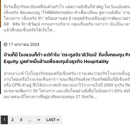
ถึงวันนี้ธุรกิจจะขับเคลื่อนด้วยกำไร แต่ความยั่งยืนก็สำคัญ ไม่เว้นแม้แต่กล
เซ็นทรัล จัดแคมเปญ ‘THAMsformation ทำเพื่อเปลี่ยน สู่ความยั่งยืน’ ภาย
โครงการ ‘เซ็นทรัล ทำ’ พร้อมสานต่อ 6 กลยุทธ์ขับเคลื่อนสู่การพัฒนาอย่าง
มิติ พิชัย จิราธิวัฒน์ กรรมการบริหาร กลุ่มเซ็นทรัล กล่าวว่า นับเป็นเวลา
แล้วที่กลุ่มเซ็นทรัลได้เริ่มโค...
17 มกราคม 2024
บ้านก็มี โรงแรมก็ทำ แต่ทำไม ‘ตระกูลจิราธิวัฒน์’ ถึงตั้งกองทุน 
Equity มูลค่าหมื่นล้านเพื่อลงทุนในธุรกิจ Hospitality
หากเจาะเข้าไปในธุรกิจของเครือเซ็นทรัล เราจะพบว่าธุรกิจโรงแรมนั้นถ
งานโดยเครือโรงแรมเซ็นทารา ขณะที่ธุรกิจอสังหาริมทรัพย์นั้นก็มีเซ็นท
หรือ CPN ทำอยู่ ซึ่งได้ประกาศเป้าหมายเอาไว้ว่าภายในปี 2569 ธุรกิจ Re
จะขยายเพิ่มกว่า 50 โครงการ และเติบโตอย่างยั่งยืนไม่น้อยกว่า 20% ต่อ
อนาคตจะมีโครงการที่อยู่อาศัยครอบคลุม 27 จังหวัด...
1
2
3
...
»
LAST »