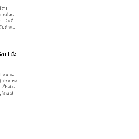
ุโรป
ม่เหมือน
 วันที่ 1
รับตำแ...
ัฒน์ นั่ง
ง ประธาน
f) ประเทศ
 เป็นต้น
ญลักษณ์