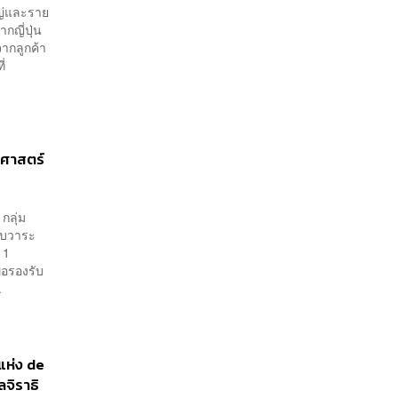
หญ่และราย
กญี่ปุ่น
จากลูกค้า
่
ษฐศาสตร์
กลุ่ม
รบวาระ
 1
่อรองรับ
.
แห่ง de
ลจิราธิ