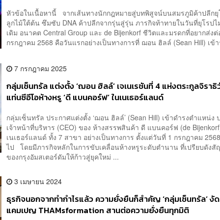
วัฒน์
หัวข้อในเนื้อหานี้ จากเส้นทางนักกฎหมายสู่บทพิสูจน์บนสมรภูมิค้าปลีกย
ลูกไม้ใต้ต้น ซึมซับ DNA ค้าปลีกจากรุ่นสู่รุ่น ภารกิจท้าทายในวันที่ยุโรปไ
เดิม อนาคต Central Group และ de Bijenkorf ชีวิตและมรดกที่อยากส่งต่อ
กรกฎาคม 2568 คือวันแรกอย่างเป็นทางการที่ ฌอน ฮิลล์ (Sean Hill) เข้า
7 กรกฎาคม 2025
กลุ่มเซ็นทรัล แต่งตั้ง ‘ฌอน ฮิลล์’ เจเนเรชันที่ 4 แห่งตระกูลจิราธิว
แท่นซีอีโอห้างหรู ‘ดี แบนคอร์ฟ’ ในเนเธอร์แลนด์
กลุ่มเซ็นทรัล ประกาศแต่งตั้ง ‘ฌอน ฮิลล์’ (Sean Hill) เข้าดำรงตำแหน่
เจ้าหน้าที่บริหาร (CEO) ของ ห้างสรรพสินค้า ดี แบนคอร์ฟ (de Bijenkor
เนเธอร์แลนด์ ทั้ง 7 สาขา อย่างเป็นทางการ ตั้งแต่วันที่ 1 กรกฎาคม 2568
ไป โดยมีภารกิจหลักในการขับเคลื่อนห้างหรูระดับตำนาน ที่เปรียบดังสั
ของกรุงอัมสเตอร์ดัมให้ก้าวสู่ยุคใหม่ ...
3 เมษายน 2024
ธุรกิจนอกจากทำกำไรแล้ว ความยั่งยืนก็สำคัญ ‘กลุ่มเซ็นทรัล’ งัด
แคมเปญ THAMsformation สานต่อความยั่งยืนทุกมิติ