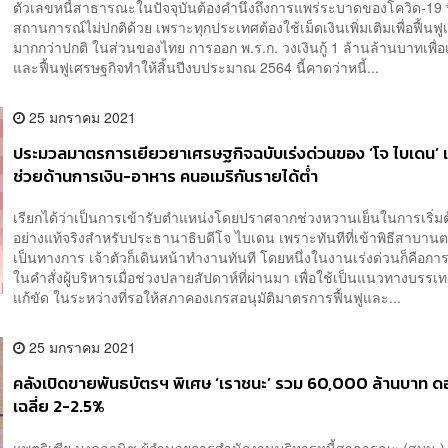
ตัวเลขหนี้สาธารณะในปัจจุบันต้องคำนึงถึงการแพร่ระบาดของโควิด-19 ท
สถานการณ์ไม่ปกติด้วย เพราะทุกประเทศต้องใช้เม็ดเงินเพิ่มเติมเพื่อฟื้นฟ
มากกว่าปกติ ในส่วนของไทย การออก พ.ร.ก. วงเงินกู้ 1 ล้านล้านบาทเพื่อ
และฟื้นฟูเศรษฐกิจทำให้สิ้นปีงบประมาณ 2564 นี้คาดว่าหนี้...
25 มกราคม 2021
ประมวลมาตรการเยียวยาเศรษฐกิจฉบับเร่งด่วนของ ‘โจ ไบเดน’ 
ช่วยด้านการเงิน-อาหาร คนอเมริกันรายได้ต่ำ
เรียกได้ว่าเป็นการเข้ารับตำแหน่งโดยปราศจากช่วงหวานเย็นในการเริ่ม
อย่างแท้จริงสำหรับประธานาธิบดีโจ ไบเดน เพราะทันทีที่เข้าพิธีสาบาน
เป็นทางการ เจ้าตัวก็เดินหน้าทำงานทันที โดยหนึ่งในงานเร่งด่วนก็คือก
ในคำสั่งผู้บริหารเมื่อช่วงปลายสัปดาห์ที่ผ่านมา เพื่อใช้เป็นแนวทางบรรเ
แก้ขัด ในระหว่างที่รอให้สภาคองเกรสอนุมัติมาตรการฟื้นฟูและ...
25 มกราคม 2021
คลังเปิดขายพันธบัตรฯ พิเศษ ‘เราชนะ’ รวม 60,000 ล้านบาท ดอ
เฉลี่ย 2-2.5%
แพตริเซีย มงคลวนิช ผู้อำนวยการสำนักงานบริหารหนี้สาธารณะ (สบน.) 