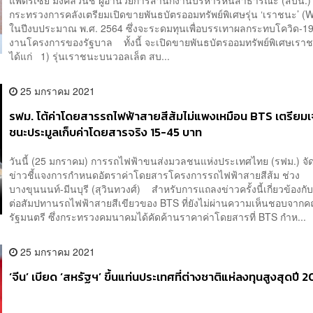
กระทรวงการคลังเตรียมเปิดขายพันธบัตรออมทรัพย์พิเศษรุ่น ‘เราชนะ’ (
ในปีงบประมาณ พ.ศ. 2564 ซึ่งจะระดมทุนเพื่อบรรเทาผลกระทบโควิด-
งานโครงการของรัฐบาล ทั้งนี้ จะเปิดขายพันธบัตรออมทรัพย์พิเศษเราชน
ได้แก่ 1) รุ่นเราชนะบนวอลเล็ต สบ...
25 มกราคม 2021
รฟม. โต้ค่าโดยสารรถไฟฟ้าสายสีส้มไม่แพงเหมือน BTS เตรียมเจ
ชนะประมูลเก็บค่าโดยสารจริง 15-45 บาท
วันนี้ (25 มกราคม) การรถไฟฟ้าขนส่งมวลชนแห่งประเทศไทย (รฟม.) จ
ข่าวชี้แจงการกำหนดอัตราค่าโดยสารโครงการรถไฟฟ้าสายสีส้ม ช่วง
บางขุนนนท์-มีนบุรี (สุวินทวงศ์) สำหรับการแถลงข่าวครั้งนี้เกี่ยวข้องกับ
ต่อสัมปทานรถไฟฟ้าสายสีเขียวของ BTS ที่ยังไม่ผ่านความเห็นชอบจาก
รัฐมนตรี​ ซึ่งกระทรวงคมนาคมได้คัดค้านราคาค่าโดยสารที่ BTS กำห...
25 มกราคม 2021
‘จีน’ เบียด ‘สหรัฐฯ’ ขึ้นแท่นประเทศที่ต่างชาติแห่ลงทุนสูงสุดปี 