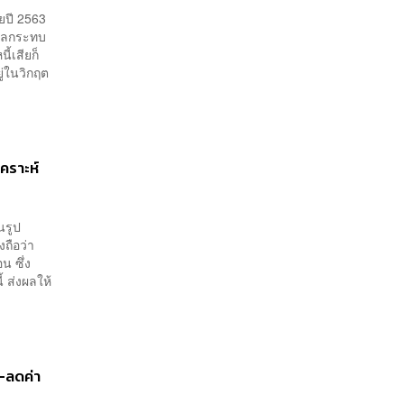
ยปี 2563
บผลกระทบ
้เสียก็
ู่ในวิกฤต
เคราะห์
นรูป
งถือว่า
น ซึ่ง
 ส่งผลให้
-ลดค่า