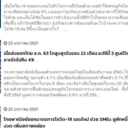
เมื่อโควิด-19 ส่งผลกระทบไปทั่วโลกรวมถึงไทยด้วย เลยทำให้เศรษฐกิจไท
น่าจะติดลบอย่างน้อย 6% แน่นอนว่าธุรกิจแนวหลังอย่างธนาคารก็ได้รั
ไปด้วย และเห็นได้ชัดในผลการดำเนินงานทั้งปีที่กำไรก็ลดลง ความเสี่ยงหนี
เพิ่มขึ้น แล้ววิกฤตปีที่ผ่านมา ธุรกิจธนาคารต้องเจอกับอะไรบ้างและการอย
โควิด-19 ต่อ ปีนี้จะเป็นอย่างไร? ...
23 มกราคม 2021
เมื่อส่งออกไทย ธ.ค. 63 โตสูงสุดในรอบ 22 เดือน แต่ปีนี้ 3 ศูนย์วิ
คาดโตไม่ถึง 4%
กระทรวงพาณิชย์เปิดเผยตัวเลขการส่งออกไทยในเดือนธันวาคม 2563 (ใ
ดอลลาร์สหรัฐ) ขยายตัว 4.7% เมื่อเทียบกับเดือนก่อนหน้าที่หดตัว 3.7% ซึ่
พลิกเป็นบวกครั้งแรกในรอบ 8 เดือน และถือว่าเติบโตสูงสุดในรอบ 22 เดือ
ขยายตัวตามการฟื้นตัวของเศรษฐกิจโลกก่อนการระบาดระลอกใหม่ ทั้งนี้
ทั้งปี 2563 มูลค่าการส่งออกไทยติดลบ 6.9% จากปี 256...
22 มกราคม 2021
ไทยพาณิชย์ออกมาตรการโควิด-19 รอบใหม่ ช่วย SMEs ชูพักหนี้
งวด-เพิ่มสภาพคล่อง