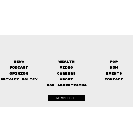
News
Wealth
Pop
Podcast
Video
Now
Opinion
Careers
Events
Privacy Policy
About
Contact
FOR ADVERTISING
MEMBERSHIP
© 2017-
The Standard. All rights reserved.