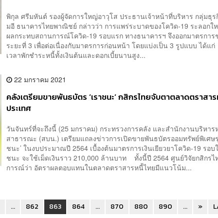
พิกุล ศรีมหันต์ รองผู้จัดการใหญ่อาวุโส ประธานเจ้าหน้าที่บริหาร กลุ่มธุรก
มอี ธนาคารไทยพาณิชย์ กล่าวว่า การแพร่ระบาดของโควิด-19 ระลอกใหม่
ผลกระทบสถานการณ์โควิด-19 รอบแรก ทางธนาคารฯ จึงออกมาตรการช่
ระยะที่ 3 เพื่อต่อเนื่องกับมาตรการก่อนหน้า โดยแบ่งเป็น 3 รูปแบบ ได้แ
เวลาพักชำระหนี้ทั้งเงินต้นและดอกเบี้ยนานสูง...
22 มกราคม 2021
คลังเตรียมขายพันธบัตร ‘เราชนะ’ กสิกรไทยจับตาตลาดตราสารห
ประเทศ
วันจันทร์ที่จะถึงนี้ (25 มกราคม) กระทรวงการคลัง และสำนักงานบริหารห
สาธารณะ (สบน.) เตรียมแถลงข่าวการเปิดขายพันธบัตรออมทรัพย์พิเศษรุ่
ชนะ’ ในงบประมาณปี 2564 เบื้องต้นมาตรการเงินเยียวยาโควิด-19 รอบใ
ชนะ จะใช้เม็ดเงินราว 210,000 ล้านบาท ทั้งนี้ปี 2564 ศูนย์วิจัยกสิกร
การณ์ว่า อัตราผลตอบแทนในตลาดตราสารหนี้ไทยมีแนวโน้ม...
0
...
862
863
864
...
870
880
890
...
»
L