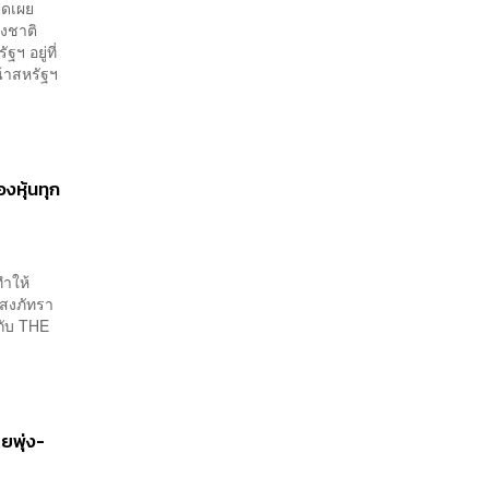
ิดเผย
างชาติ
ฯ อยู่ที่
น้าสหรัฐฯ
งหุ้นทุก
ทำให้
แสงภัทรา
กับ THE
ยพุ่ง-