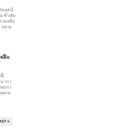
ิจเอสเอ็
 ซ้ำเติม
วยเหลือ
ก่ ขยาย
นี้ใน
นี้
น ‘เรา
หม่เรา
ไทยคาด
AST »