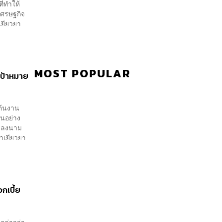
ี่ทำให้
ูเศรษฐกิจ
เยียวยา
MOST POPULAR
เป้าหมาย
ต้นงาน
ตนอย่าง
ารลงนาม
ทาเยียวยา
กเบี้ย
กล่าวว่า