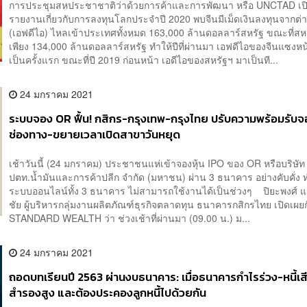
การประชุมสหประชาชาติว่าด้วยการค้าและการพัฒนา หรือ UNCTAD เป
รายงานเกี่ยวกับการลงทุนโลกประจำปี 2020 พบจีนมีเม็ดเงินลงทุนจากต่
(เอฟดีไอ) ไหลเข้าประเทศทั้งหมด 163,000 ล้านดอลลาร์สหรัฐ ขณะที่สหรัฐ
เพียง 134,000 ล้านดอลลาร์สหรัฐ ทำให้ปีที่ผ่านมา เอฟดีไอของจีนแซงห
เป็นครั้งแรก ขณะที่ปี 2019 ก่อนหน้า เอดีไอของสหรัฐฯ มาเป็นที...
24 มกราคม 2021
ระบบจอง OR ฟื้น! กสิกร-กรุงเทพ-กรุงไทย ปรับความพร้อมรับจอ
ช่องทาง-ขยายเวลาเปิดสาขาวันหยุด
เช้าวันนี้ (24 มกราคม) ประชาชนแห่เข้าจองหุ้น IPO ของ OR หรือบริษัท
ปตท.น้ำมันและการค้าปลีก จำกัด (มหาชน) ผ่าน 3 ธนาคาร อย่างคับคั่ง 
ระบบออนไลน์ทั้ง 3 ธนาคาร ไม่สามารถใช้งานได้เป็นช่วงๆ ปิยะพงศ์ 
ชัย ผู้บริหารกลุ่มงานผลิตภัณฑ์ธุรกิจตลาดทุน ธนาคารกสิกรไทย เปิดเผย
STANDARD WEALTH ว่า ช่วงเช้าที่ผ่านมา (09.00 น.) ม...
24 มกราคม 2021
ถอดบทเรียนปี 2563 ผ่านงบธนาคาร: เมื่อธนาคารกำไรร่วง-หนี้เสี
สำรองสูง และต้องประคองลูกหนี้ไปด้วยกัน