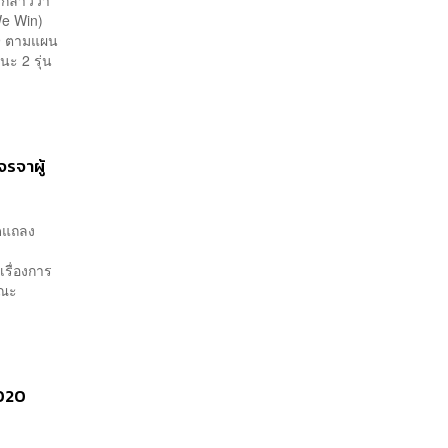
We Win)
19 ตามแผน
ะ 2 รุ่น
รจาผู้
ัดแถลง
เรื่องการ
คณะ
2020