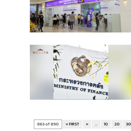
863 of 890
« FIRST
«
...
10
20
3