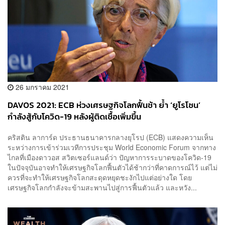
26 มกราคม 2021
DAVOS 2021: ECB ห่วงเศรษฐกิจโลกฟื้นช้า ย้ำ ‘ยูโรโซน’
กำลังสู้กับโควิด-19 หลังผู้ติดเชื้อเพิ่มขึ้น
คริสติน ลาการ์ด ประธานธนาคารกลางยุโรป (ECB) แสดงความเห็น
ระหว่างการเข้าร่วมเวทีการประชุม World Economic Forum จากทาง
ไกลที่เมืองดาวอส สวิตเซอร์แลนด์ว่า ปัญหาการระบาดของโควิด-19
ในปัจจุบันอาจทำให้เศรษฐกิจโลกฟื้นตัวได้ช้ากว่าที่คาดการณ์ไว้ แต่ไม่
ควรที่จะทำให้เศรษฐกิจโลกสะดุดหยุดชะงักไปแต่อย่างใด โดย
เศรษฐกิจโลกกำลังจะข้ามสะพานไปสู่การฟื้นตัวแล้ว และหวัง...