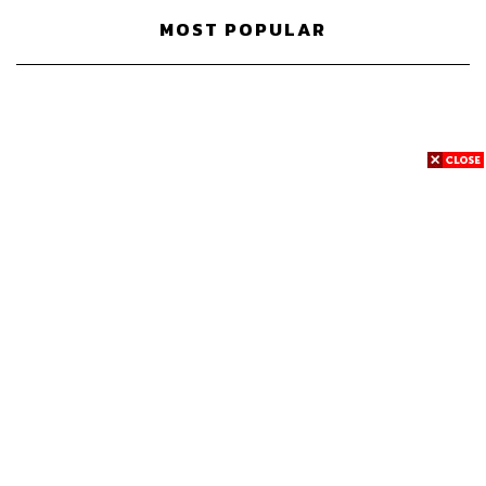
MOST POPULAR
News
Wealth
Pop
Podcast
Video
Now
Opinion
Careers
Events
Privacy
About
Contact
Policy
FOR
ADVERTISING
MEMBERSHIP