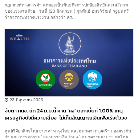
กฎเกณฑ์ทางการค้า แต่มองเป็นพันธกิจการปกป้องสิทธิและเสรีภาพ
ของแรงงานด้วย วันนี้ (23 มิถุนายน ) จุลพันธ์ อมรวิวัฒน์ รัฐมนตรี
ว่าการกระทรวงแรงงาน กล่าวว่า คร...
23 มิถุนายน 2026
จับตา กนง. นัด 24 มิ.ย.นี้ คาด ‘คง’ ดอกเบี้ยที่ 1.00% เหตุ
เศรษฐกิจยังมีความเสี่ยง-ไม่เห็นสัญญาณเงินเฟ้อเร่งตัววง
กว้าง
ศูนย์วิจัยกสิกรไทย ธนาคารกรุงไทย และธนาคารกรุงศรีฯ มองตรงกัน
ว่า คณะกรรมการนโยบายการเงิน (กนง.) ธนาคารแห่งประเทศไทย