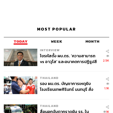
MOST POPULAR
TODAY
WEEK
MONTH
INTERVIEW
ไขรหัสตั้ง ผบ.ตร. ‘ความสามารถ
2.5K
vs อาวุโส’ และอนาคตการปฏิรูปสี
กากี กับ พล.ต.อ. เอก อังสนานนท์
THAILAND
รอง ผบ.ตร. บัญชาการเหตุยิง
1.1K
โรงเรียนเทพศิรินทร์ นนทบุรี สั่ง
ค้นหา 2 รอบยืนยันไร้คนติดค้าง พบ
ศพปู่-ย่าที่บ้านพักผู้ก่อเหตุ
THAILAND
สื่อนอกจับตากราดยิง รร. ใน
1K