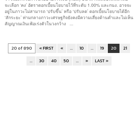
จะเลือก ‘คง’ อัตราดอกเบี้ยนโยบายไว้ที่ระดับ 1.00% และกนง. อาจจะ
อยู่ในภาวะไม่สามารถ ‘ปรับขึ้น’ หรือ ‘ปรับลด’ ดอกเบี้ยนโยบายได้อีก
‘สักระยะ’ ท่ามกลางภาวะเศรษฐกิจยังคงมีความเสี่ยงด้านต่ำและไม่เห็น
สัญญาณเงินเฟ้อเร่งตัวในวงกว้าง ...
20 of 890
« FIRST
«
...
10
...
19
20
21
...
30
40
50
...
»
LAST »