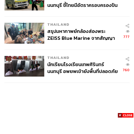
นนทบุรี ชี้ไทยมีอัตราครอบครองปืน
สูงในระดับต้นของภูมิภาค
THAILAND
สรุปมหากาพย์กล้องส่องพระ
777
ZEISS Blue Marine จากสัญญา
ผลิต 8.3 ล้าน สู่ข้อพิพาท ‘มา
เวลล์ฯ’ ฟ้อง ‘โทน บางแค’ ผิดนัด
THAILAND
จ่ายหนี้-แอบระบุแบรนด์
นักเรียนโรงเรียนเทพศิรินทร์
760
นนทบุรี อพยพเข้ายังพื้นที่ปลอดภัย
ชั่วคราว หลังเหตุใช้อาวุธปืนภายใน
โรงเรียนคลี่คลาย
News
Wealth
Pop