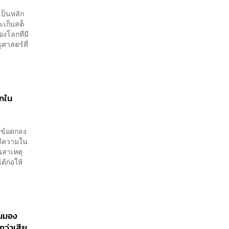
ป็นหลัก
ละเก็บสต็
องโลกที่มี
ศาสตร์ที่
็กใน
ศข้อตกลง
คดีความใน
็นสาเหตุ
้ก่อให้
ีนมอง
ว่าเสีย