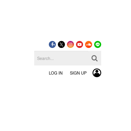
LOG IN
SIGN UP