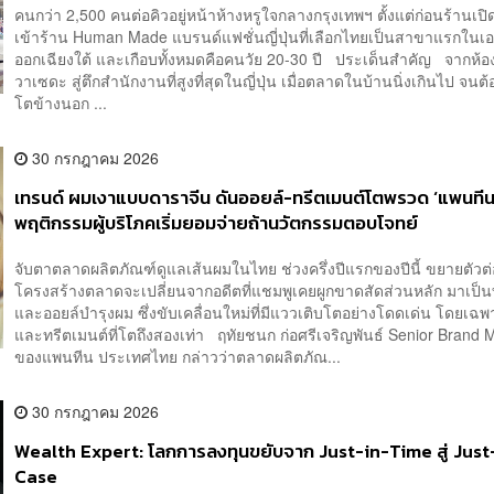
คนกว่า 2,500 คนต่อคิวอยู่หน้าห้างหรูใจกลางกรุงเทพฯ ตั้งแต่ก่อนร้านเปิด
เข้าร้าน Human Made แบรนด์แฟชั่นญี่ปุ่นที่เลือกไทยเป็นสาขาแรกในเอ
ออกเฉียงใต้ และเกือบทั้งหมดคือคนวัย 20-30 ปี ประเด็นสำคัญ จากห้
วาเซดะ สู่ตึกสำนักงานที่สูงที่สุดในญี่ปุ่น เมื่อตลาดในบ้านนิ่งเกินไป จน
โตข้างนอก ...
30 กรกฎาคม 2026
เทรนด์ ผมเงาแบบดาราจีน ดันออยล์-ทรีตเมนต์โตพรวด ‘แพนทีน’ 
พฤติกรรมผู้บริโภคเริ่มยอมจ่ายถ้านวัตกรรมตอบโจทย์
จับตาตลาดผลิตภัณฑ์ดูแลเส้นผมในไทย ช่วงครึ่งปีแรกของปีนี้ ขยายตัวต่อ
โครงสร้างตลาดจะเปลี่ยนจากอดีตที่แชมพูเคยผูกขาดสัดส่วนหลัก มาเป็น
และออยล์บำรุงผม ซึ่งขับเคลื่อนใหม่ที่มีแววเติบโตอย่างโดดเด่น โดยเฉพ
และทรีตเมนต์ที่โตถึงสองเท่า ฤทัยชนก ก่อศรีเจริญพันธ์ Senior Brand
ของแพนทีน ประเทศไทย กล่าวว่าตลาดผลิตภัณ...
30 กรกฎาคม 2026
Wealth Expert: โลกการลงทุนขยับจาก Just-in-Time สู่ Just
Case