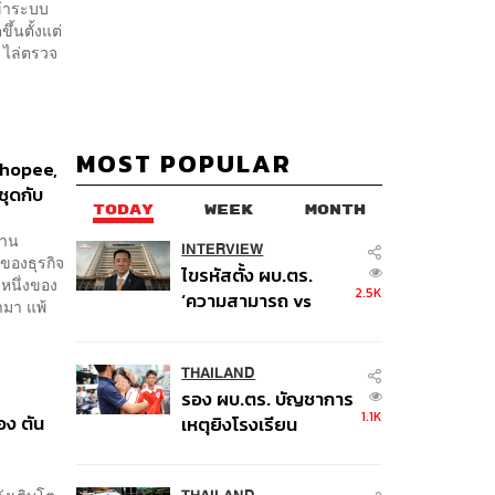
ข้าระบบ
ึ้นตั้งแต่
 ไล่ตรวจ
MOST POPULAR
 Shopee,
ชุดกับ
TODAY
WEEK
MONTH
้าน
INTERVIEW
ของธุรกิจ
ไขรหัสตั้ง ผบ.ตร.
่งหนึ่งของ
2.5K
‘ความสามารถ vs
ามา แพ้
อาวุโส’ และอนาคตการ
ปฏิรูปสีกากี กับ
พล.ต.อ. เอก อังสนา
THAILAND
รอง ผบ.ตร. บัญชาการ
นนท์
1.1K
อง ตัน
เหตุยิงโรงเรียน
เทพศิรินทร์ นนทบุรี สั่ง
ค้นหา 2 รอบยืนยันไร้
ังเติบโต