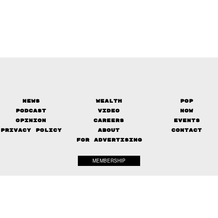
News
Wealth
Pop
Podcast
Video
Now
Opinion
Careers
Events
Privacy Policy
About
Contact
FOR ADVERTISING
MEMBERSHIP
© 2017-
2026
The Standard. All rights reserved.