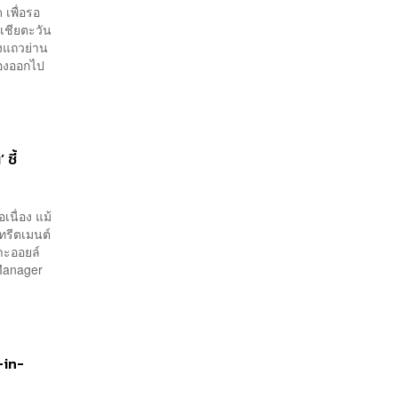
 เพื่อรอ
เชียตะวัน
องแถวย่าน
ต้องออกไป
ชี้
เนื่อง แม้
ทรีตเมนต์
าะออยล์
 Manager
-in-