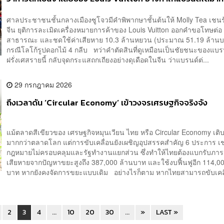
ศาลประชาชนชั้นกลางเมืองซูโจวมีคำพิพากษาชั้นต้นให้ Molly Tea เช
จีน ยุติการละเมิดเครื่องหมายการค้าของ Louis Vuitton ออกคำขอโทษต่อ
สาธารณะ และชดใช้ค่าเสียหาย 10.3 ล้านหยวน (ประมาณ 51.19 ล้านบ
กรณีโลโก้รูปดอกไม้ 4 กลีบ ทว่าคำตัดสินที่ดูเหมือนเป็นชัยชนะของแบร
ฝรั่งเศสรายนี้ กลับจุดกระแสถกเถียงอย่างดุเดือดในจีน ว่าแบรนด์ต่...
29 กรกฎาคม 2026
ถึงเวลาดัน ‘Circular Economy’ เข้าวงจรเศรษฐกิจจริงจัง
แม้ตลาดสีเขียวของ เศรษฐกิจหมุนเวียน ไทย หรือ Circular Economy เติ
มากกว่าตลาดโลก แต่การขับเคลื่อนยังเผชิญอุปสรรคสำคัญ 6 ประการ เช
กฎหมายไม่ครอบคลุมและรัฐทำงานแยกส่วน ซึ่งทำให้ไทยต้องแบกรับภา
เสียหายจากปัญหาขยะสูงถึง 387,000 ล้านบาท และใช้งบฟื้นฟูอีก 114,0
บาท หากยังคงจัดการขยะแบบเดิม อย่างไรก็ตาม หากไทยสามารถขับเคลื
2
3
4
...
10
20
30
...
»
LAST »