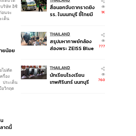
คนติดค้าง พบศพปู่-ย่า
THAILAND
ิษัท อิชิ
สื่อนอกจับตากราดยิง
ที่บ้านพักผู้ก่อเหตุ
ก่อนจะ
1K
รร. ในนนทบุรี ชี้ไทยมี
ระเด็น
อัตราครอบครองปืนสูง
ในระดับต้นของภูมิภาค
THAILAND
สรุปมหากาพย์กล้อง
777
ส่องพระ ZEISS Blue
่ายน้อย
Marine จากสัญญา
ผลิต 8.3 ล้าน สู่ข้อ
พิพาท ‘มาเวลล์ฯ’ ฟ้อง
THAILAND
ยไม่ตัด
นักเรียนโรงเรียน
‘โทน บางแค’ ผิดนัด
รื่อง
760
เทพศิรินทร์ นนทบุรี
า ประเด็น
จ่ายหนี้-แอบระบุ
ือวิกฤต
อพยพเข้ายังพื้นที่
แบรนด์
ปลอดภัยชั่วคราว หลัง
เหตุใช้อาวุธปืนภายใน
โรงเรียนคลี่คลาย
ใน
ลาดนี้