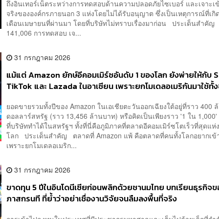
ถึงอินเทอร์เน็ตระหว่างการทดสอบด้านความปลอดภัยไซเบอร์ และเจาะเ
จริงขององค์กรภายนอก 3 แห่งโดยไม่ได้รับอนุญาต ซึ่งเป็นเหตุการณ์ที่เกิดข
เดือนเมษายนที่ผ่านมา โดยที่บริษัทไม่ทราบเรื่องมาก่อน ประเด็นสำคัญ
141,006 การทดสอบ เจ...
31 กรกฎาคม 2026
แม้แต่ Amazon ยักษ์อีคอมเมิร์ซอันดับ 1 ของโลก ยังพ่ายให้กับ
TikTok และ Lazada ในอาเซียน เพราะยกโมเดลอเมริกันมาใช้ทั้ง
ตลาดที่คนดูราคาก่อนแบรนด์
ยอดขายรวมทั้งปีของ Amazon ในเอเชียตะวันออกเฉียงใต้อยู่ที่ราว 400 ล
ดอลลาร์สหรัฐ (ราว 13,456 ล้านบาท) หรือคิดเป็นเพียงราว '1 ใน 1,000' 
ที่บริษัททำได้ในสหรัฐฯ ทั้งที่นี่คือภูมิภาคที่ตลาดอีคอมเมิร์ซโตเร็วที่สุดแห
โลก ประเด็นสำคัญ ตลาดที่ Amazon แพ้ คือตลาดที่คนทั้งโลกอยากเข้
เพราะยกโมเดลอเมริก...
31 กรกฎาคม 2026
ขาดทุน 5 ปีในอินโดนีเซียก่อนพลิกด้วยชานมไทย บทเรียนธุรกิจข
ภาสกรนที ที่ย้ำว่าอย่าเชื่องานวิจัยจนลืมลงพื้นที่จริง
การเข้าไปลงทุนในประเทศที่มีประชากรมหาศาลและเต็มไปด้วยเด็กที่กำล