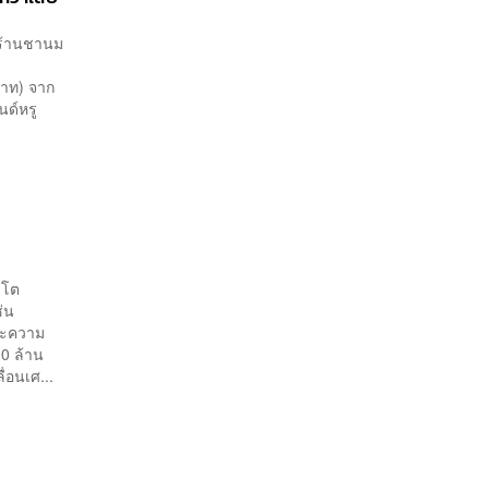
นร้านชานม
าท) จาก
นด์หรู
บโต
่น
ระความ
00 ล้าน
่อนเศ...