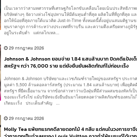
เป็นเวลากว่าสามทศวรรษที่เศรษฐกิจโลกขับเคลื่อนโดยเน้นประสิทธิภาพเ
บริษัทต่างๆ จัดวางห่วงโซ่อุปทานให้มีต้นทุนต่ำที่สุด ผลิตในที่ที่ถูกที่สุด แ
อกให้น้อยที่สุดภายใต้แนวคิด Just-in-Time ทั้งหมดนี้ตั้งอยู่บนสมมติฐานข
ทุนราคาถูก การค้าระหว่างประเทศที่ราบรื่น และความตึงเครียดทางภูมิรัฐ
อยู่ในระดับต่ำ แต่กลไกเหล...
29 กรกฎาคม 2026
Johnson & Johnson ยอมจ่าย 1.84 แสนล้านบาท ปิดคดีแป้งเด
สหรัฐฯ กว่า 76,000 ราย แต่ยังยืนยันผลิตภัณฑ์ไม่ก่อมะเร็ง
Johnson & Johnson บริษัทยาและเวชภัณฑ์รายใหญ่ของสหรัฐฯ ประกา
มูลค่า 5,500 ล้านดอลลาร์สหรัฐ (ประมาณ 1.84 แสนล้านบาท) เพื่อยุติ
สหรัฐฯ ที่ยืดเยื้อมานาน จากข้อกล่าวหาว่าแป้งฝุ่นที่มีส่วนผสมของทัลก์เป
ของมะเร็งรังไข่ แม้บริษัทจะยังยืนยันมาโดยตลอดว่าผลิตภัณฑ์ของตนไม่ได
เกิดมะเร็ง ประเด็นสำคัญ ...
29 กรกฎาคม 2026
Molly Tea แพ้ยกแรกคดีลายดอกไม้ 4 กลีบ แต่คนในวงการชาจ
ว่าการตกเป็นจำเลยของ Louis Vuitton อาจทำให้แบรนด์ได้มากก