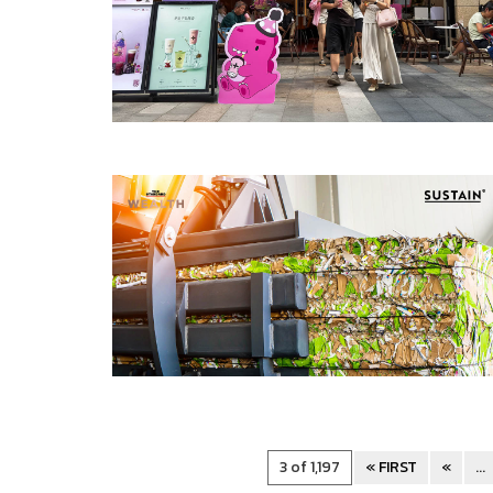
3 of 1,197
« FIRST
«
...