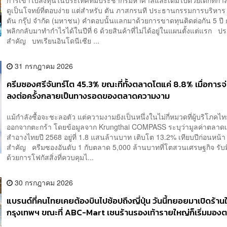
ดูเป็นโจทย์ที่ตอบง่าย แต่สำหรับ ตัน ภาสกรนที ประธานกรรมการบริหาร บร
ตัน กรุ๊ป จำกัด (มหาชน) คำตอบนั้นแลกมาด้วยการขาดทุนติดต่อกัน 5 ปี 
พลิกกลับมาทำกำไรได้ในปีที่ 6 ด้วยสินค้าที่ไม่ได้อยู่ในแผนตั้งแต่แรก ป
สำคัญ บทเรียนอินโดนีเซีย ...
31 กรกฎาคม 2026
ครีมซองศรีจันทร์โต 45.3% ขณะที่ทั้งตลาดโตแค่ 8.8% เมื่อการจ
ลงต่อครั้งกลายเป็นทางรอดของตลาดความงาม
แม้กำลังซื้อจะชะลอตัว แต่ความงามยังเป็นหนึ่งในไม่กี่หมวดที่ผู้บริโภคไท
ออกจากตะกร้า โดยข้อมูลจาก Krungthai COMPASS ระบุว่ามูลค่าตลาดเค
สำอางไทยปี 2568 อยู่ที่ 1.8 แสนล้านบาท เติบโต 13.2% เทียบปีก่อนหน้
สำคัญ ครีมซองอันดับ 1 กับตลาด 5,000 ล้านบาทที่โตสวนเศรษฐกิจ รับม
ด้วยการโฟกัสสิ่งที่ควบคุมไ...
30 กรกฎาคม 2026
แบรนด์ที่คนไทยเคยต้องบินไปช้อปถึงญี่ปุ่น วันนี้ทยอยมาเปิดร้าน
กรุงเทพฯ ขณะที่ ABC-Mart เชนร้านรองเท้ารายใหญ่ก็เริ่มมองต
แล้ว