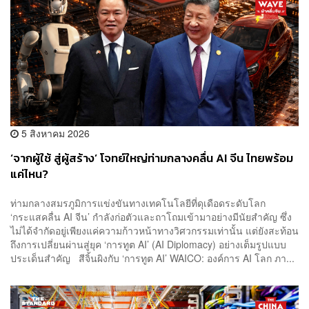
5 สิงหาคม 2026
‘จากผู้ใช้ สู่ผู้สร้าง’ โจทย์ใหญ่ท่ามกลางคลื่น AI จีน ไทยพร้อม
แค่ไหน?
ท่ามกลางสมรภูมิการแข่งขันทางเทคโนโลยีที่ดุเดือดระดับโลก
‘กระแสคลื่น AI จีน’ กำลังก่อตัวและถาโถมเข้ามาอย่างมีนัยสำคัญ ซึ่ง
ไม่ได้จำกัดอยู่เพียงแค่ความก้าวหน้าทางวิศวกรรมเท่านั้น แต่ยังสะท้อน
ถึงการเปลี่ยนผ่านสู่ยุค ‘การทูต AI’ (AI Diplomacy) อย่างเต็มรูปแบบ
ประเด็นสำคัญ สีจิ้นผิงกับ ‘การทูต AI’ WAICO: องค์การ AI โลก ภา...