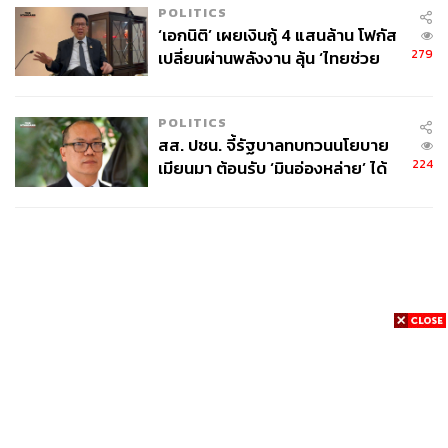
POLITICS
‘เอกนิติ’ เผยเงินกู้ 4 แสนล้าน โฟกัส
279
เปลี่ยนผ่านพลังงาน ลุ้น ‘ไทยช่วย
ไทยพลัส’ เฟส 2 รอประเมินความ
เหมาะสม
POLITICS
สส. ปชน. จี้รัฐบาลทบทวนนโยบาย
224
เมียนมา ต้อนรับ ‘มินอ่องหล่าย’ ได้
แค่สัญญาว่างเปล่า
News
Wealth
Pop
Podcast
Video
Now
Opinion
Careers
Events
Privacy
About
Contact