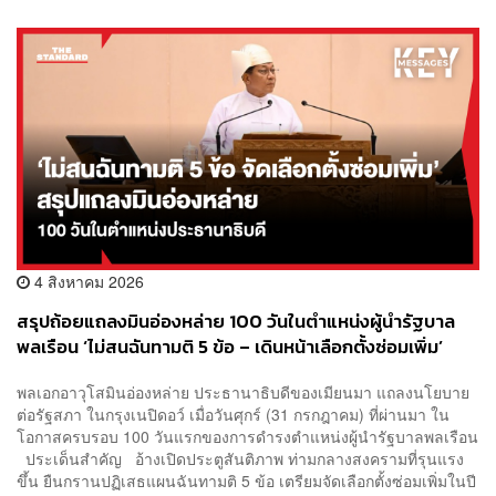
4 สิงหาคม 2026
สรุปถ้อยแถลงมินอ่องหล่าย 100 วันในตำแหน่งผู้นำรัฐบาล
พลเรือน ‘ไม่สนฉันทามติ 5 ข้อ – เดินหน้าเลือกตั้งซ่อมเพิ่ม’
พลเอกอาวุโสมินอ่องหล่าย ประธานาธิบดีของเมียนมา แถลงนโยบาย
ต่อรัฐสภา ในกรุงเนปิดอว์ เมื่อวันศุกร์ (31 กรกฎาคม) ที่ผ่านมา ใน
โอกาสครบรอบ 100 วันแรกของการดำรงตำแหน่งผู้นำรัฐบาลพลเรือน
ประเด็นสำคัญ อ้างเปิดประตูสันติภาพ ท่ามกลางสงครามที่รุนแรง
ขึ้น ยืนกรานปฏิเสธแผนฉันทามติ 5 ข้อ เตรียมจัดเลือกตั้งซ่อมเพิ่มในปี