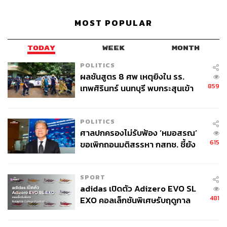
MOST POPULAR
TODAY
WEEK
MONTH
POLITICS
ผลชันสูตร 8 ศพ เหตุยิงใน รร.
859
เทพศิรินทร์ นนทบุรี พบกระสุนเข้า
จุดสำคัญ ‘ศีรษะ-หน้าอก’ ครูถูกยิง
4 นัด จากระยะไกล
POLITICS
ศาลปกครองไม่รับฟ้อง ‘หมอสรณ’
615
ขอเพิกถอนมติสรรหา กสทช. ชี้ยัง
ไม่ใช่ผู้เดือดร้อนเสียหาย
SPORT
adidas เปิดตัว Adizero EVO SL
481
EXO คอลเล็กชันพิเศษรับฤดูกาล
College Football