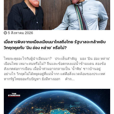
5 สิงหาคม 2026
เมื่อสารพิษจากเหมืองเมียนมาไหลถึงไทย รัฐบาลจะกล้าหยิบ
วิกฤตคุยกับ ‘มิน อ่อง หล่าย’ หรือไม่?
ไทยจะคุยอะไรกับผู้นำเมียนมา? ประเด็นสำคัญ มอง 'มิน อ่อง หล่าย'
เยือนไทย เหมาะสมหรือไม่? จีนและข้อตกลงแม่น้ำข้ามแดน สองข้อ
สังเกตต่อการเยือน เมื่อน้ำท่วมอาจกลายเป็น ‘น้ำพิษ’ ชาวบ้านอยู่
อย่างไร วิกฤตไม่ได้หยุดอยู่ที่แม่น้ำกก แต่คือสิ่งแวดล้อมของประเทศ
หากรัฐไทยยอมรับปัญหา ยังมีทางออก คำถ...