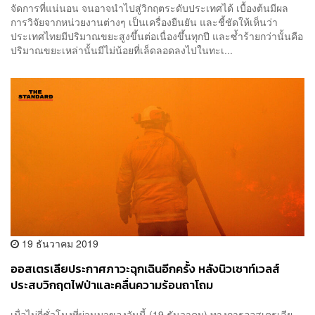
จัดการที่แน่นอน จนอาจนำไปสู่วิกฤตระดับประเทศได้ เบื้องต้นมีผล
การวิจัยจากหน่วยงานต่างๆ เป็นเครื่องยืนยัน และชี้ชัดให้เห็นว่า
ประเทศไทยมีปริมาณขยะสูงขึ้นต่อเนื่องขึ้นทุกปี และซ้ำร้ายกว่านั้นคือ
ปริมาณขยะเหล่านั้นมีไม่น้อยที่เล็ดลอดลงไปในทะเ...
19 ธันวาคม 2019
ออสเตรเลียประกาศภาวะฉุกเฉินอีกครั้ง หลังนิวเซาท์เวลส์
ประสบวิกฤตไฟป่าและคลื่นความร้อนถาโถม
เมื่อไม่กี่ชั่วโมงที่ผ่านมาของวันนี้ (19 ธันวาคม) ทางการออสเตรเลีย