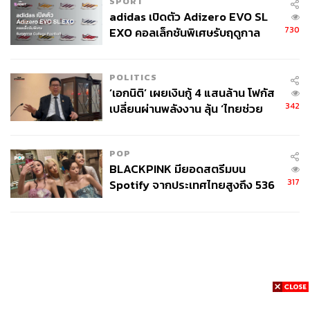
SPORT
adidas เปิดตัว Adizero EVO SL
730
EXO คอลเล็กชันพิเศษรับฤดูกาล
College Football
POLITICS
‘เอกนิติ’ เผยเงินกู้ 4 แสนล้าน โฟกัส
342
เปลี่ยนผ่านพลังงาน ลุ้น ‘ไทยช่วย
ไทยพลัส’ เฟส 2 รอประเมินความ
เหมาะสม
POP
BLACKPINK มียอดสตรีมบน
317
Spotify จากประเทศไทยสูงถึง 536
ล้านครั้ง ตลอด 10 ปีที่ผ่านมา