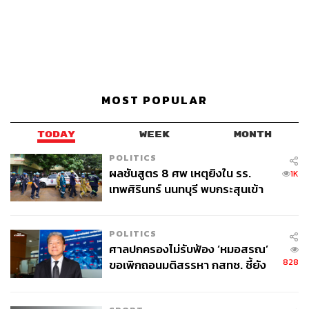
MOST POPULAR
TODAY
WEEK
MONTH
POLITICS
ผลชันสูตร 8 ศพ เหตุยิงใน รร.
1K
เทพศิรินทร์ นนทบุรี พบกระสุนเข้า
จุดสำคัญ ‘ศีรษะ-หน้าอก’ ครูถูกยิง
4 นัด จากระยะไกล
POLITICS
ศาลปกครองไม่รับฟ้อง ‘หมอสรณ’
828
ขอเพิกถอนมติสรรหา กสทช. ชี้ยัง
ไม่ใช่ผู้เดือดร้อนเสียหาย