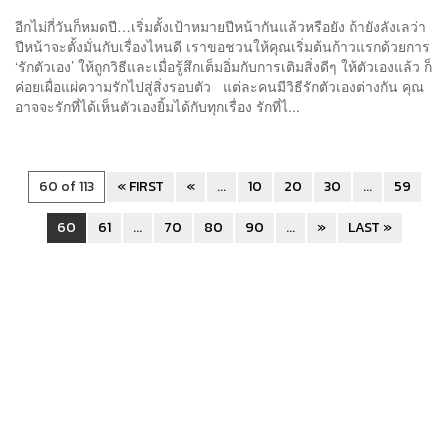
อีกไม่กี่วันก็หมดปี…เริ่มตั้งเป้าหมายปีหน้ากันแล้วหรือยัง ถ้ายังลังเลว่า
ปีหน้าจะตั้งมั่นกับเรื่องไหนดี เราขอชวนให้คุณเริ่มต้นก้าวแรกด้วยการ
‘รักตัวเอง’ ให้ถูกวิธีและเมื่อรู้สึกเต็มอิ่มกับการเติมสิ่งดีๆ ให้ตัวเองแล้ว ก็
ค่อยเผื่อแผ่ความรักไปสู่สิ่งรอบตัว แต่ละคนมีวิธีรักตัวเองต่างกัน คุณ
อาจจะรักที่ได้เห็นตัวเองยิ้มได้กับทุกเรื่อง รักที่ไ...
60 of 113
« FIRST
«
...
10
20
30
...
59
60
61
...
70
80
90
...
»
LAST »