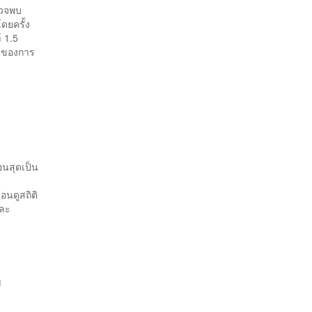
รวจพบ
โดยครั้ง
​ 1.5
​ของการ
้อนสุดเป็น
อนดูสถิติ
และ
น