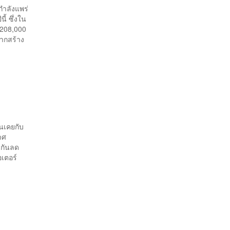
ำลังแพร่
ี้ ซึ่งใน
า 208,000
มากสร้าง
้นเคยกับ
าศ
ยกันลด
เตอร์