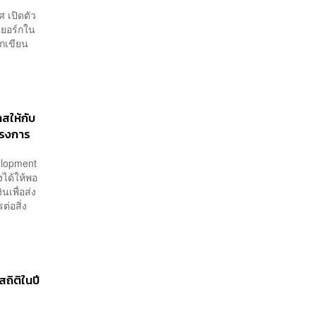
 เปิดตัว
วยอร์กใน
ักเขียน
สให้กับ
ครงการ
TORIAL]
velopment
งได้ให้พอ
เพื่อส่ง
ต่อสิ่ง
สถิติในปี