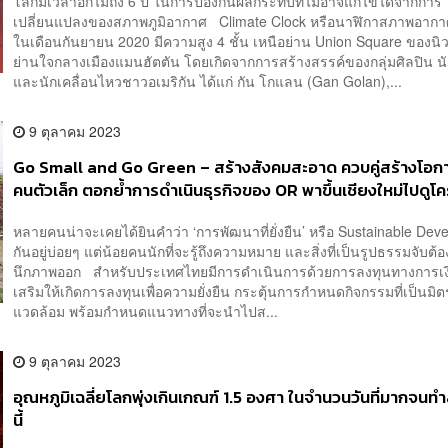
โลกมีเวลาอีกไม่ถึง 6 ปี ในการป้องกันผลกระทบที่ไม่อาจแก้ไขได้จากการ
เปลี่ยนแปลงของสภาพภูมิอากาศ Climate Clock หรือนาฬิกาสภาพอากาศ
ในเดือนกันยายน 2020 มีความสูง 4 ชั้น เหนือย่าน Union Square ของนิ
ย่านใจกลางเมืองแมนฮัตตัน โดยเกิดจากการสร้างสรรค์ของกลุ่มศิลปิน น
และนักเคลื่อนไหวชาวอเมริกัน ได้แก่ กัน โกแลน (Gan Golan),...
9 ตุลาคม 2023
Go Small and Go Green – สร้างสังคมสะอาด ควบคู่สร้างโอกา
คนตัวเล็ก ตอกย้ำการดำเนินธุรกิจของ OR พาขึ้นเชียงใหม่ไปดูโ
พัฒนาอย่างยั่งยืนทุกรูปแบบโดยไม่ทิ้งใครไว้ข้างหลัง [ADVER
หลายคนน่าจะเคยได้ยินคำว่า ‘การพัฒนาที่ยั่งยืน’ หรือ Sustainable De
กันอยู่บ่อยๆ แต่น้อยคนนักที่จะรู้ถึงความหมาย และสิ่งที่เป็นรูปธรรมจับต้อ
นึกภาพออก สำหรับประเทศไทยมีการดำเนินการด้วยการลงทุนทางการเงิน
เสริมให้เกิดการลงทุนเพื่อความยั่งยืน กระตุ้นการกำหนดกิจกรรมที่เป็นมิตร
แวดล้อม พร้อมกำหนดแนวทางที่จะนำไปส...
9 ตุลาคม 2023
อุณหภูมิเฉลี่ยโลกพุ่ง​เกินเกณฑ์​ 1.5 องศา ในจำนวนวันที่มากจนทำ
นี้