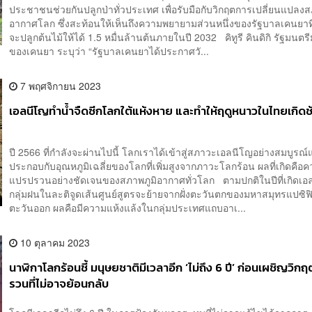
ประชาชนช่วยกันปลูกป่าทั่วประเทศ เพื่อรับมือกับวิกฤตการเปลี่ยนแปลงส
อากาศโลก ซึ่งสะท้อนให้เห็นถึงความพยายามส่วนหนึ่งของรัฐบาลเคนยาที
จะปลูกต้นไม้ให้ได้ 1.5 หมื่นล้านต้นภายในปี 2032 คิทูรี คินดิกิ รัฐมนต
ของเคนยา ระบุว่า “รัฐบาลเคนยาได้ประกาศวั...
7 พฤศจิกายน 2023
เอลนีโญทำน้ำจืดซีกโลกใต้แห้งหาย และทำให้ฤดู​หนาวในไทยเกิดช
ปี 2566 ที่กำลังจะผ่านไปนี้ โลกเราได้เข้าสู่สภาวะเอลนีโญอย่างสมบูรณ
ประกอบกับอุณหภูมิเฉลี่ยของโลกที่เพิ่มสูงจากภาวะโลกร้อน ผลที่เกิดคือค
แปรปรวนอย่างชัดเจนของสภาพภูมิอากาศทั่วโลก ตามปกติในปีที่เกิดเอ
กลุ่มฝนในละติจูดเส้นศูนย์สูตรจะย้ายจากฝั่งตะวันตกของมหาสมุทรแปซิฟิ
ตะวันออก ผลคือมีความแห้งแล้งในกลุ่มประเทศแถบอาเ...
10 ตุลาคม 2023
นาฬิกาโลกร้อนชี้ มนุษยชาติมีเวลาอีก ‘ไม่ถึง 6 ปี’ ก่อนเผชิญวิก
รวนที่ไม่อาจย้อนกลับ