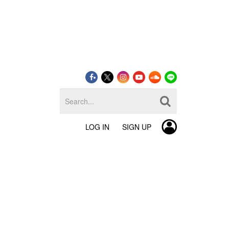
LOG IN
SIGN UP