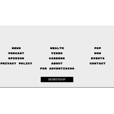
News
Wealth
Pop
Podcast
Video
Now
Opinion
Careers
Events
Privacy Policy
About
Contact
FOR ADVERTISING
MEMBERSHIP
© 2017-
2026
The Standard. All rights reserved.