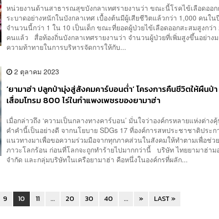
หน่วยงานด้านสาธารณสุขบังกลาเทศรายงานว่า ขณะนี้โรคไข้เลือดออกก
ระบาดอย่างหนักในบังกลาเทศ เบื้องต้นมีผู้เสียชีวิตแล้วกว่า 1,000 คนในปีน
จำนวนนี้กว่า 1 ใน 10 เป็นเด็ก ขณะที่ยอดผู้ป่วยไข้เลือดออกสะสมสูงกว่
คนแล้ว สื่อท้องถิ่นบังกลาเทศรายงานว่า จำนวนผู้ป่วยที่เพิ่มสูงขึ้นอย่าง
ความท้าทายในการบริหารจัดการให้กับ...
2 ตุลาคม 2023
‘ยามาฮ่า ปลูกป่ามุ่งสู่สังคมคาร์บอนต่ำ’ โครงการคืนชีวิตให้ผืนป่า
เสื่อมโทรม 800 ไร่ในกำแพงเพชรของยามาฮ่า
เมื่อกล่าวถึง ‘ความเป็นกลางทางคาร์บอน’ มั่นใจว่าองค์กรหลายแห่งต่างคุ
คำคำนี้เป็นอย่างดี จากนโยบาย SDGs 17 ที่องค์การสหประชาชาติประก
แนวทางมาเพื่อขอความร่วมมือจากทุกภาคส่วนในสังคมให้ทำตามเพื่อช่ว
ภาวะโลกร้อน ก่อนที่โลกจะถูกทำร้ายไปมากกว่านี้ บริษัท ไทยยามาฮ่ามอ
จำกัด และกลุ่มบริษัทในเครือยามาฮ่า คือหนึ่งในองค์กรที่ผลัก...
9
10
11
...
20
30
40
...
»
LAST »