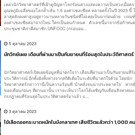
เหล่านักวิทยาศาสตร์​ที่เฝ้าดูปัญหา​โลกร้อนต่างแสดงความเป็นห่วง​เมื่อต
อุณหภูมิ​เฉลี่ย​ของโลกล้ำเส้น 1.5 องศาเซลเซียส ​หลายครั้งในปี 2023 นี้ 
ล่าสุดยังคงค่าสูงอยู่ยาวนานหลายวันชนิดที่ไม่เคยเป็นมาก่อนด้วย เกณฑ์
องศา​เซลเซียส​มาจากไหน ใครเป็นคนกำหนด ตัวเลขนี้มาจากข้อกำหนด
ประชุมชาติภาคีสมาชิก UNFCCC (กรอบอน...
5 ตุลาคม 2023
นักวิทย์เผย เดือนที่ผ่านมาเป็นกันยายนที่ร้อนสุดในประวัติศาสตร์
นักวิทยาศาสตร์เปิดเผยข้อมูลที่น่าตกใจว่า เดือนที่ผ่านมาเป็นกันยายนที่ร
ประวัติการณ์ อีกทั้งยังทิ้งห่างจากสถิติเดิมในระดับที่น่าตกใจด้วย โดยนัก
วิทยาศาสตร์กล่าวว่านี่เป็นความร้อนที่ ‘บ้าคลั่งจนน่าประหลาดใจ’ หากย้
ของเดือนก่อนๆ ที่ผ่านมานั้น เราจะเห็นว่าโลกได้เผชิญกับเดือนสิงหาคม
กรกฎาคมที่ร้อนสุดในประวัติศาสตร์มาแล้ว แ...
3 ตุลาคม 2023
ไข้เลือดออกระบาดหนักในบังกลาเทศ เสียชีวิตแล้วกว่า 1,000 ค