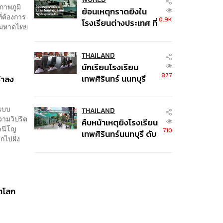
ภาพภูมิ
ย้อนเหตุกราดยิงใน
่ต้องการ
0.9K
โรงเรียนต่างประเทศ ที่
รีมหาดไทย
ผู้ก่อเหตุเป็นนักเรียน
THAILAND
นักเรียนโรงเรียน
877
เทพศิรินทร์ นนทบุรี
้าลง
อพยพเข้ายังพื้นที่
ปลอดภัยชั่วคราว หลัง
์แบบ
เหตุใช้อาวุธปืนภายใน
THAILAND
วามวิปริต
คืบหน้าเหตุยิงโรงเรียน
โรงเรียนคลี่คลาย
ลนีโญ
710
เทพศิรินทร์นนทบุรี ดับ
กไปฝั่ง
6 ศพ โฆษก ตร. เร่ง
สอบปมขโมยปืนปู่ก่อ
เหตุ
ฤตโลก