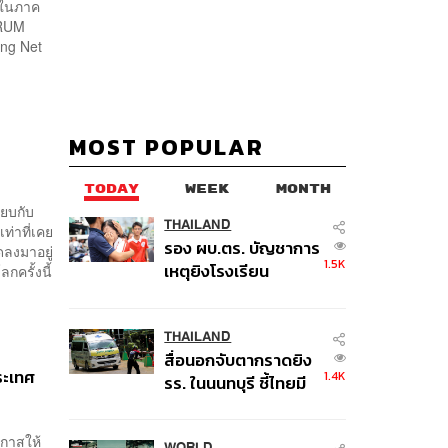
งในภาค
ORUM
ing Net
MOST POPULAR
TODAY
WEEK
MONTH
ียบกับ​
THAILAND
ท่าที่เคย
รอง ผบ.ตร. บัญชาการ
ดลงมาอยู่
1.5K
เหตุยิงโรงเรียน
กครั้งนี้
เทพศิรินทร์ นนทบุรี สั่ง
ค้นหา 2 รอบยืนยันไร้
คนติดค้าง พบศพปู่-ย่า
THAILAND
สื่อนอกจับตากราดยิง
ที่บ้านพักผู้ก่อเหตุ
ระเทศ
1.4K
รร. ในนนทบุรี ชี้ไทยมี
อัตราครอบครองปืนสูง
ในระดับต้นของภูมิภาค
อกาสให้
WORLD