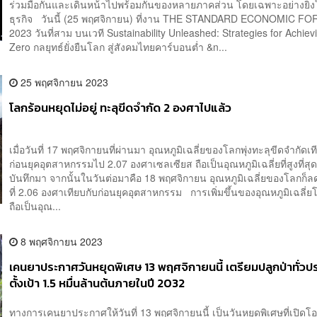
ร่วมมือกันและเดินหน้าไปพร้อมกันของหลายภาคส่วน โดยเฉพาะอย่างยิ่
ธุรกิจ วันนี้ (25 พฤศจิกายน) ที่งาน THE STANDARD ECONOMIC F
2023 วันที่สาม บนเวที Sustainability Unleashed: Strategies for Achiev
Zero กลยุทธ์ยั่งยืนโลก สู่สังคมไทยคาร์บอนต่ำ &n...
25 พฤศจิกายน 2023
โลกร้อนหยุดไม่อยู่​ ทะลุขีดจำกัด​ 2 องศา​ไปแล้ว
เมื่อวันที่ 17 พฤศจิกายนที่ผ่านมา​ อุณหภูมิ​เฉลี่ย​ของโลกพุ่ง​ทะลุขีดจำกัดเท
ก่อนยุคอุตสาหกรรม​ไป 2.07 องศาเซลเซียส ถือเป็นอุณหภูมิเฉลี่ยที่สูงที่สุดเ
บันทึก​มา จากนั้นในวันต่อมาคือ 18 พฤศจิกายน อุณหภูมิ​​เฉลี่ย​ของโลกก็ล
ที่ 2.06 องศาเทียบกับ​ก่อนยุคอุตสาหกรรม การเพิ่มขึ้นของอุณหภูมิ​เฉลี่ย​โล
ถือเป็นอุณ...
8 พฤศจิกายน 2023
เคนยาประกาศวันหยุดพิเศษ 13 พฤศจิกายนนี้ เตรียมปลูกป่าทั่วป
ตั้งเป้า 1.5 หมื่นล้านต้นภายในปี 2032
ทางการเคนยาประกาศให้วันที่ 13 พฤศจิกายนนี้ เป็นวันหยุดพิเศษที่เปิดโ