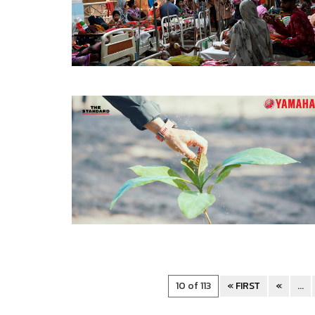
10 of 113
« FIRST
«
...