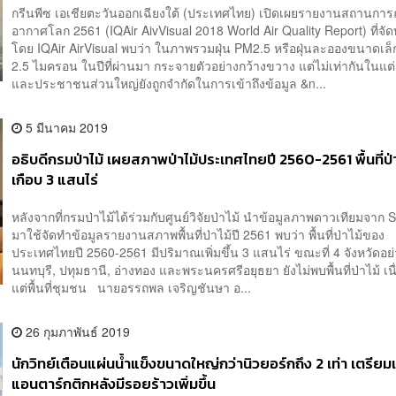
กรีนพีซ เอเชียตะวันออกเฉียงใต้ (ประเทศไทย) เปิดเผยรายงานสถานกา
อากาศโลก 2561 (IQAir AivVisual 2018 World Air Quality Report) ที่จัด
โดย IQAir AirVisual พบว่า ในภาพรวมฝุ่น PM2.5 หรือฝุ่นละอองขนาดเล็ก
2.5 ไมครอน ในปีที่ผ่านมา กระจายตัวอย่างกว้างขวาง แต่ไม่เท่ากันในแต่ล
และประชาชนส่วนใหญ่ยังถูกจำกัดในการเข้าถึงข้อมูล &n...
5 มีนาคม 2019
อธิบดีกรมป่าไม้ เผยสภาพป่าไม้ประเทศไทยปี 2560-2561 พื้นที่ป่าเ
เกือบ 3 แสนไร่
หลังจากที่กรมป่าไม้ได้ร่วมกับศูนย์วิจัยป่าไม้ นำข้อมูลภาพดาวเทียมจาก S
มาใช้จัดทำข้อมูลรายงานสภาพพื้นที่ป่าไม้ปี 2561 พบว่า พื้นที่ป่าไม้ของ
ประเทศไทยปี 2560-2561 มีปริมาณเพิ่มขึ้น 3 แสนไร่ ขณะที่ 4 จังหวัดอย
นนทบุรี, ปทุมธานี, อ่างทอง และพระนครศรีอยุธยา ยังไม่พบพื้นที่ป่าไม้ เน
แต่พื้นที่ชุมชน นายอรรถพล เจริญชันษา อ...
26 กุมภาพันธ์ 2019
นักวิทย์เตือนแผ่นน้ำแข็งขนาดใหญ่กว่านิวยอร์กถึง 2 เท่า เตรี
แอนตาร์กติกหลังมีรอยร้าวเพิ่มขึ้น