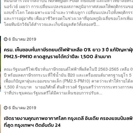
ทีมนักสำรวจจากสถาบัน Norwegian Polar Institute และมหาวิทยาลัย
นอร์เวย์ เผยว่า การเปลี่ยนแปลงของสภาพภูมิอากาศส่งผลให้พฤติกรรมขอ
แถบขั้วโลก โดยเฉพาะแมวน้ำและวาฬเบลูกา เปลี่ยนแปลงไปทั้งพฤติกร
และการอยู่อาศัย เพื่อเอาชีวิตรอดในช่วงเวลาที่อุณหภูมิเฉลี่ยของโลกเพิ่ม
โดยทีมนักวิจัยได้สำรวจและเก็บข้อมูลสัตว์ทั้งสองสปี...
6 มีนาคม 2019
ครม. เห็นชอบหั่นภาษีรถยนต์ไฟฟ้าเหลือ 0% ยาว 3 ปี แก้ปัญหาฝุ
PM2.5-PM10 คาดสูญรายได้กว่าปีละ 1,500 ล้านบาท
คณะรัฐมนตรีไฟเขียวหั่นภาษีรถยนต์ไฟฟ้าที่ผลิตในปี 2563-2565 เหลือ
ปี พร้อมลดภาษีรถกระบะที่ใช้น้ำมัน B20 และเครื่องยนต์มาตรฐานยูโร 5 
เพื่อแก้ปัญหาฝุ่นละอองขนาดเล็ก (PM2.5-PM10) คาดว่าจะทำให้รายได้
1,500 ล้านบาท นายอภิศักดิ์ ตันติวรวงศ์ รัฐมนตรีว่าการกระทรวงการคล
ว่าที่ประชุมคณะรัฐมนตรีได้มีความเห็นชอบการปรับล...
6 มีนาคม 2019
เปิดรายงานคุณภาพอากาศโลก กรุงเดลี อินเดีย ครองแชมป์มลพ
ที่สุด กรุงเทพฯ ติดอันดับ 24