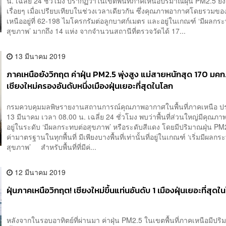
น. เฉลี่ย 24 ชั่วโมง ปรากฏว่าในเขตพื้นที่ภาคเหนือปริมาณฝุ่น PM2.5 ยังค
เรื่อยๆ เมื่อเปรียบเทียบในช่วงเวลาเดียวกัน ซึ่งคุณภาพอากาศโดยรวมข
เหนืออยู่ที่ 62-198 ไมโครกรัมต่อลูกบาศก์เมตร และอยู่ในเกณฑ์ ‘มีผลกร
สุขภาพ’ มากถึง 14 แห่ง จากจำนวนสถานีที่ตรวจวัดได้ 17...
13 มีนาคม 2019
ภาคเหนือยังวิกฤต ค่าฝุ่น PM2.5 พุ่งสูง แม่สายหนักสุด 170 มคก
เชียงใหม่ครองอันดับหนึ่งเมืองฝุ่นเยอะที่สุดในโลก
กรมควบคุมมลพิษรายงานสถานการณ์คุณภาพอากาศในพื้นที่ภาคเหนือ ประ
13 มีนาคม เวลา 08.00 น. เฉลี่ย 24 ชั่วโมง พบว่าพื้นที่ส่วนใหญ่มีคุณภ
อยู่ในระดับ ‘มีผลกระทบต่อสุขภาพ’ หรือระดับสีแดง โดยมีปริมาณฝุ่น PM2
ค่ามาตรฐานในทุกพื้นที่ มีเพียงบางพื้นที่เท่านั้นที่อยู่ในเกณฑ์ ‘เริ่มมีผลกร
สุขภาพ’ สำหรับพื้นที่ที่มีค่...
12 มีนาคม 2019
ฝุ่นภาคเหนือวิกฤต! เชียงใหม่ขึ้นแท่นอันดับ 1 เมืองฝุ่นเยอะที่สุดใ
หลังจากในรอบอาทิตย์ที่ผ่านมา ค่าฝุ่น PM2.5 ในเขตพื้นที่ภาคเหนือมีปริ