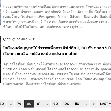
บรรดานักวิทยาศาสตร์ รวมถึงองค์การนาซาแสดงความกังวลหลังจากรอย
บริเวณแผ่นน้ำแข็งแถบแอนตาร์กติกเริ่มมีรอยร้าวเพิ่มมากขึ้น นับตั้งแต่ก
เห็นครั้งแรกในช่วงราวเดือนตุลาคม ปี 2016 ที่ผ่านมา ซึ่งอาจทำให้แผ่นน้ำ
ขนาดใหญ่กว่านครนิวยอร์กถึง 2 เท่าเกิดการแยกตัว และส่งผลกระทบต่
ชีวิตของสิ่งมีชีวิตในอนาคต องค์การนาซาระบุว่า ...
25 กุมภาพันธ์ 2019
ไอซ์แลนด์อนุญาตให้ล่าวาฬเพื่อการค้าได้อีก 2,130 ตัว ตลอด 5 ปี
เรียกกระแสวิพากษ์วิจารณ์จากประชาคมโลก
รัฐบาลไอซ์แลนด์อนุญาตให้บริษัทและองค์กรต่างๆ สามารถล่าวาฬเพื่อการ
2,130 ตัว ตลอด 5 ปีนับจากนี้ โดยกำหนดโควตาชนิดของวาฬที่จะถูกล่าส
แต่ละปี ซึ่งจะล่าวาฬฟินมากสุดปีละ 209 ตัว ในขณะที่จะล่าวาฬมิงก์ได้ม
217 ตัว เรียกกระแสวิพากษ์วิจารณ์จากประชาคมโลก โดยเฉพาะกลุ่มนักอน
เป็นอย่างมาก ถึงแม้ว่าชาวไอซ์แลนด์จำนวนมากจะ...
30
...
79
80
81
...
90
100
110
...
»
LAST »