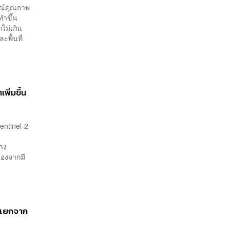
รณ์คุณภาพ
ทำขึ้น
ไม่เกิน
ะพื้นที่
พิ่มขึ้น
entinel-2
่าง
ื่องจากมี
ยมแยกจาก