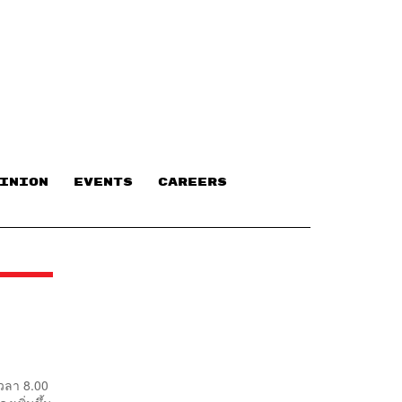
INION
EVENTS
CAREERS
เวลา 8.00