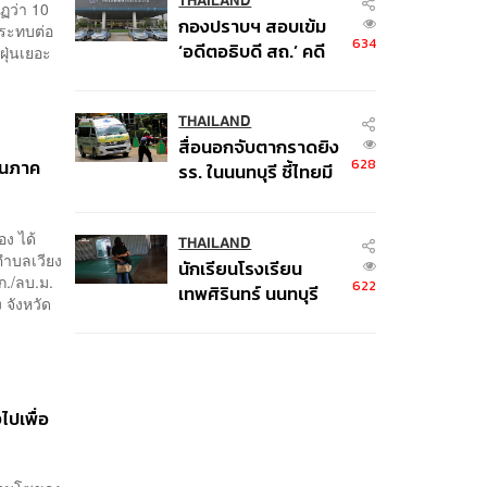
พิพาท ‘มาเวลล์ฯ’ ฟ้อง
THAILAND
ฏว่า 10
กองปราบฯ สอบเข้ม
‘โทน บางแค’ ผิดนัด
กระทบต่อ
634
‘อดีตอธิบดี สถ.’ คดี
ฝุ่นเยอะ
จ่ายหนี้-แอบระบุ
ทุจริตสอบท้องถิ่น แจ้ง
แบรนด์
6 ข้อหาหนัก จ่อชง
ป.ป.ช. 12 ส.ค. นี้
THAILAND
สื่อนอกจับตากราดยิง
่นภาค
628
รร. ในนนทบุรี ชี้ไทยมี
อัตราครอบครองปืนสูง
ในระดับต้นของภูมิภาค
ง ได้
THAILAND
ตำบลเวียง
นักเรียนโรงเรียน
ก./ลบ.ม.
622
เทพศิรินทร์ นนทบุรี
 จังหวัด
อพยพเข้ายังพื้นที่
ปลอดภัยชั่วคราว หลัง
เหตุใช้อาวุธปืนภายใน
โรงเรียนคลี่คลาย
ปเพื่อ