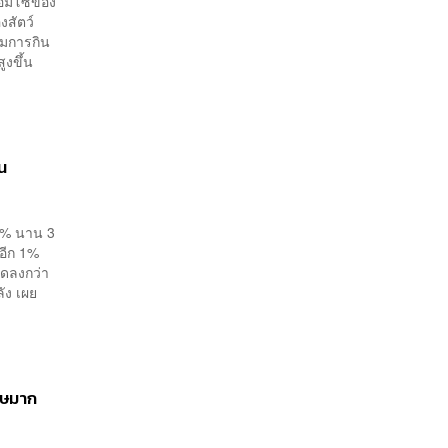
ทรอมโซของ
งสัตว์
รมการกิน
สูงขึ้น
่น
 0% นาน 3
อีก 1%
ลดลงกว่า
ัง เผย
ิษมาก