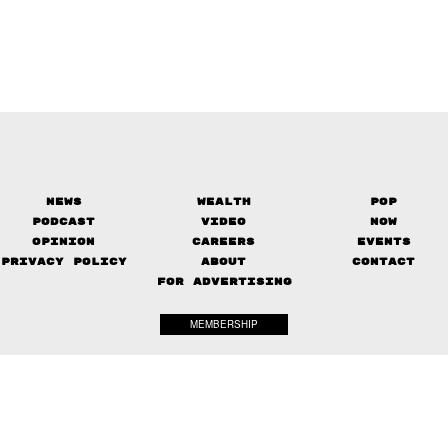
News
Wealth
Pop
Podcast
Video
Now
Opinion
Careers
Events
Privacy Policy
About
Contact
FOR ADVERTISING
MEMBERSHIP
© 2017-
2026
The Standard. All rights reserved.