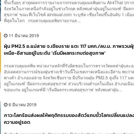
ขึ้นเรื่อยๆ ล่าสุดผลการรายงานจากกรมควบคุมมลพิษผ่าน Air4Thai ปราก
จังหวัดในภาคเหนือกำลังอยู่ในช่วงวิกฤต หลังพบค่าฝุ่นอยู่ในเกณฑ์ ‘มีผล
สุขภาพ’ ขณะที่เว็บไซต์ airvisual.com ระบุชัด เชียงใหม่ขึ้นอันดับ 1 เมือง
ที่สุดในโลก กรมควบคุมมลพิษรายงานส...
11 มีนาคม 2019
ฝุ่น PM2.5 อ.แม่สาย จ.เชียงราย แตะ 117 มคก./ลบ.ม. ภาพรวมฝุ
เหนือ-อีสานอยู่ในระดับ ‘เริ่มมีผลกระทบต่อสุขภาพ’
กรมควบคุมมลพิษ หน่วยงานหลักที่รับผิดชอบในการตรวจวัดผลค่าฝุ่นละออ
อัปเดตสถานการณ์ของฝุ่นช่วงเช้าวันนี้ในเขตภาคเหนือและอีสาน พบว่า
พางคำ อำเภอแม่สาย จังหวัดเชียงราย มีปริมาณฝุ่น PM2.5 สูงถึง 117 มค
อยู่ในเกณฑ์ ‘มีผลกระทบต่อสุขภาพ’ ส่วนบริเวณตำบลในเมือง อำเภอเมือง
ขอนแก่น อยู่ในเกณฑ์มี ‘เริ่มมีผลกระทบต่อสุขภาพ’ หลังพบค่าฝุ่น...
6 มีนาคม 2019
ภาวะโลกร้อนส่งผลให้พฤติกรรมของสัตว์แถบขั้วโลกเปลี่ยนแปลงไ
ความอยู่รอด