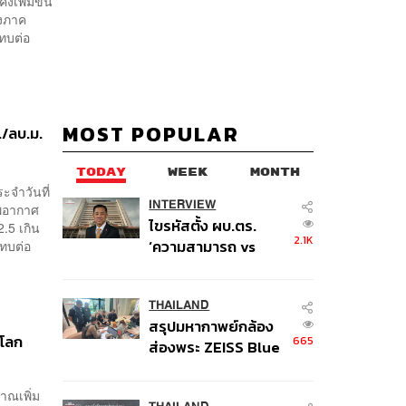
งเพิ่มขึ้น
องภาค
ะทบต่อ
MOST POPULAR
./ลบ.ม.
TODAY
WEEK
MONTH
จำวันที่
INTERVIEW
าพอากาศ
ไขรหัสตั้ง ผบ.ตร.
.5 เกิน
2.1K
‘ความสามารถ vs
ะทบต่อ
อาวุโส’ และอนาคตการ
ปฏิรูปสีกากี กับ
พล.ต.อ. เอก อังสนา
THAILAND
สรุปมหากาพย์กล้อง
นนท์
นโลก
665
ส่องพระ ZEISS Blue
Marine จากสัญญา
ผลิต 8.3 ล้าน สู่ข้อ
มาณเพิ่ม