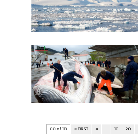
80 of 113
« FIRST
«
...
10
20