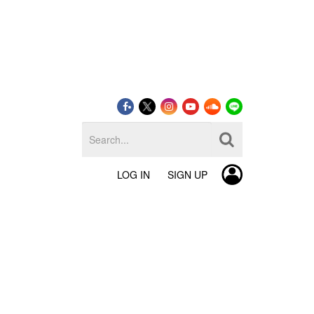
LOG IN
SIGN UP