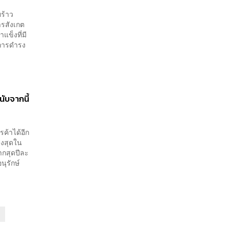
ร้าว
ารสังเกต
แข็งที่มี
อการดำรง
นับจากนี้
ค้าได้อีก
ูงสุดใน
ากสุดปีละ
ุรักษ์