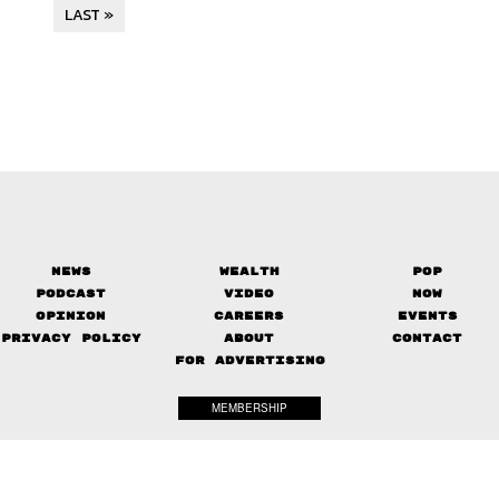
LAST »
News
Wealth
Pop
Podcast
Video
Now
Opinion
Careers
Events
Privacy Policy
About
Contact
FOR ADVERTISING
MEMBERSHIP