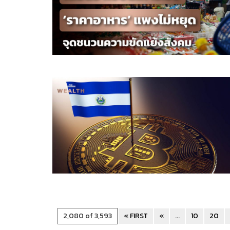
2,080 of 3,593
« FIRST
«
...
10
20