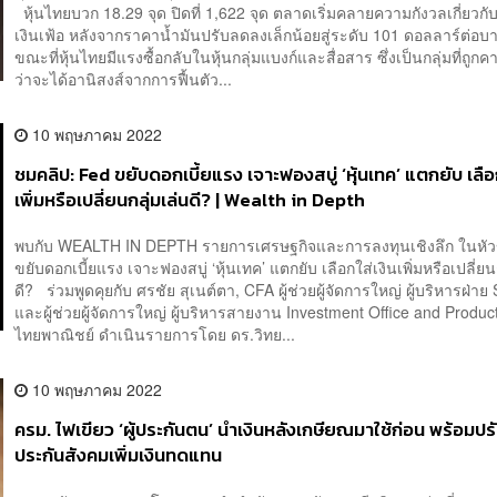
หุ้นไทยบวก 18.29 จุด ปิดที่ 1,622 จุด ตลาดเริ่มคลายความกังวลเกี่ยวกั
เงินเฟ้อ หลังจากราคาน้ำมันปรับลดลงเล็กน้อยสู่ระดับ 101 ดอลลาร์ต่อบา
ขณะที่หุ้นไทยมีแรงซื้อกลับในหุ้นกลุ่มแบงก์และสื่อสาร ซึ่งเป็นกลุ่มที่ถูก
ว่าจะได้อานิสงส์จากการฟื้นตัว...
10 พฤษภาคม 2022
ชมคลิป: Fed ขยับดอกเบี้ยแรง เจาะฟองสบู่ ‘หุ้นเทค’ แตกยับ เลือ
เพิ่มหรือเปลี่ยนกลุ่มเล่นดี? | Wealth in Depth
พบกับ WEALTH IN DEPTH รายการเศรษฐกิจและการลงทุนเชิงลึก ในหัว
ขยับดอกเบี้ยแรง เจาะฟองสบู่ ‘หุ้นเทค’ แตกยับ เลือกใส่เงินเพิ่มหรือเปลี่ยน
ดี? ร่วมพูดคุยกับ ศรชัย สุเนต์ตา, CFA ผู้ช่วยผู้จัดการใหญ่ ผู้บริหารฝ่า
และผู้ช่วยผู้จัดการใหญ่ ผู้บริหารสายงาน Investment Office and Produ
ไทยพาณิชย์ ดำเนินรายการโดย ดร.วิทย...
10 พฤษภาคม 2022
ครม. ไฟเขียว ‘ผู้ประกันตน’ นำเงินหลังเกษียณมาใช้ก่อน พร้อมปรั
ประกันสังคมเพิ่มเงินทดแทน