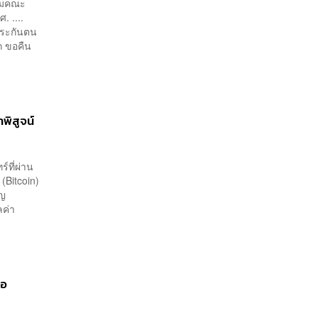
ชุมคณะ
. ....
ประกันตน
ก ขอคืน
พิสูจน์
์ที่ผ่าน
(Bitcoin)
ยญ
ลค่า
้อ