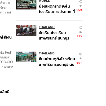
WORLD
บตัวเลข
ย้อนเหตุกราดยิงใน
ร์เรล
859
โรงเรียนต่างประเทศ ที่
คาดการณ์
ผู้ก่อเหตุเป็นนักเรียน
THAILAND
นักเรียนโรงเรียน
กใส่เงิน
853
เทพศิรินทร์ นนทบุรี
อพยพเข้ายังพื้นที่
ปลอดภัยชั่วคราว หลัง
ข้อ Fed
เหตุใช้อาวุธปืนภายใน
THAILAND
กลุ่มเล่น
คืบหน้าเหตุยิงโรงเรียน
โรงเรียนคลี่คลาย
ย SCB-CIO
697
เทพศิรินทร์นนทบุรี ดับ
ct ธนาคาร
6 ศพ โฆษก ตร. เร่ง
สอบปมขโมยปืนปู่ก่อ
เหตุ
บสิทธิ