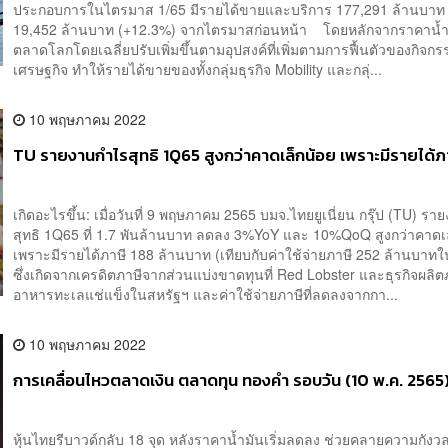
ประกอบการในไตรมาส 1/65 มีรายได้ขายและบริการ 177,291 ล้านบาท เพ
19,452 ล้านบาท (+12.3%) จากไตรมาสก่อนหน้า โดยหลักจากราคาน้
ตลาดโลกโดยเฉลี่ยปรับเพิ่มขึ้นตามอุปสงค์ที่เพิ่มตามการฟื้นตัวของกิจก
เศรษฐกิจ ทำให้รายได้ขายของทั้งกลุ่มธุรกิจ Mobility และกลุ่...
10 พฤษภาคม 2022
TU รายงานกำไรสุทธิ 1Q65 สูงกว่าคาดเล็กน้อย เพราะมีรายได้ภ
เกิดอะไรขึ้น: เมื่อวันที่ 9 พฤษภาคม 2565 บมจ.ไทยยูเนี่ยน กรุ๊ป (TU) ร
สุทธิ 1Q65 ที่ 1.7 พันล้านบาท ลดลง 3%YoY และ 10%QoQ สูงกว่าคาดเ
เพราะมีรายได้ภาษี 188 ล้านบาท (เทียบกับค่าใช้จ่ายภาษี 252 ล้านบาท
ซึ่งเกิดจากเครดิตภาษีจากส่วนแบ่งขาดทุนที่ Red Lobster และธุรกิจผลิต
อาหารทะเลแช่แข็งในสหรัฐฯ และค่าใช้จ่ายภาษีที่ลดลงจากกา...
10 พฤษภาคม 2022
การเคลื่อนไหวตลาดเงิน ตลาดทุน ทองคำ รอบวัน (10 พ.ค. 2565
หุ้นไทยรีบาวด์กลับ 18 จุด หลังราคาน้ำมันเริ่มลดลง ช่วยคลายความกังวล