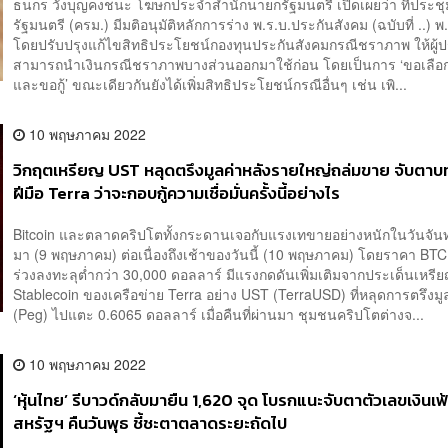
ธนกร วังบุญคงชนะ โฆษกประจำสำนักนายกรัฐมนตรี เปิดเผยว่า ที่ประ
รัฐมนตรี (ครม.) มีมติอนุมัติหลักการร่าง พ.ร.บ.ประกันสังคม (ฉบับที่ ..) พ.ศ
โดยปรับปรุงแก้ไขสิทธิประโยชน์กองทุนประกันสังคมกรณีชราภาพ ให้ผู้
สามารถนำเงินกรณีชราภาพบางส่วนออกมาใช้ก่อน โดยเป็นการ ‘ขอเลือ
และขอกู้’ ขณะเดียวกันยังได้เพิ่มสิทธิประโยชน์กรณีอื่นๆ เช่น เพิ...
10 พฤษภาคม 2022
วิกฤตเหรียญ UST หลุดตรึงมูลค่าหลังรายใหญ่ถล่มขาย จับตาบท
ฝีมือ Terra ว่าจะกอบกู้ความเชื่อมั่นครั้งนี้อย่างไร
Bitcoin และตลาดคริปโตทั้งกระดานเจอกับแรงเทขายอย่างหนักในวันจันทร
มา (9 พฤษภาคม) ต่อเนื่องถึงเช้าของวันนี้ (10 พฤษภาคม) โดยราคา BTC 
ร่วงลงทะลุต่ำกว่า 30,000 ดอลลาร์ มีแรงกดดันเพิ่มเติมจากประเด็นเหรี
Stablecoin ของเครือข่าย Terra อย่าง UST (TerraUSD) ที่หลุดการตรึงมู
(Peg) ไปแตะ 0.6065 ดอลลาร์ เมื่อคืนที่ผ่านมา ชุมชนคริปโตต่างจ...
10 พฤษภาคม 2022
‘หุ้นไทย’ รีบาวด์กลับมายืน 1,620 จุด โบรกแนะจับตาตัวเลขเงินเฟ
สหรัฐฯ คืนวันพุธ ชี้ชะตาตลาดระยะถัดไป