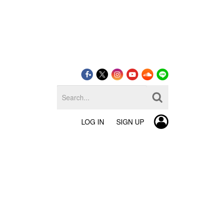
LOG IN
SIGN UP