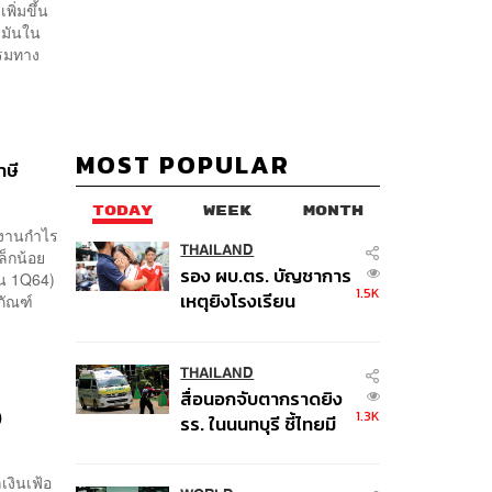
ิ่มขึ้น
ำมันใน
รรมทาง
MOST POPULAR
าษี
TODAY
WEEK
MONTH
ายงานกำไร
THAILAND
ล็กน้อย
รอง ผบ.ตร. บัญชาการ
ใน 1Q64)
1.5K
เหตุยิงโรงเรียน
ภัณฑ์
เทพศิรินทร์ นนทบุรี สั่ง
ค้นหา 2 รอบยืนยันไร้
คนติดค้าง พบศพปู่-ย่า
THAILAND
สื่อนอกจับตากราดยิง
ที่บ้านพักผู้ก่อเหตุ
)
1.3K
รร. ในนนทบุรี ชี้ไทยมี
อัตราครอบครองปืนสูง
ในระดับต้นของภูมิภาค
เงินเฟ้อ