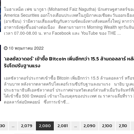
โมฮาเหม็ด เฟซ นากูธา (Mohamed Faiz Nagutha) นักเศรษฐศาสตร์ของ
America Securities ออกโรงเตือนประเทศในภูมิภาคเอเชียตะวันออกเฉียง
(อาเซียน) ว่ามีความเสี่ยงเผชิญกับความขัดแย้งทางสังคมครั้งใหญ่ หากว
อาหารยังพุ่งขึ้นอย่างต่อเนื่อง ติดตามรายการ Morning Wealth ทุกวันจันท
เวลา 07.00-08.00 น. ทาง Facebook และ YouTube ของ THE ...
10 พฤษภาคม 2022
‘เอลซัลวาดอร์’ เข้าซื้อ Bitcoin เพิ่มอีกกว่า 15.5 ล้านดอลลาร์ 
ริปโตปรับฐานแรง
เอลซัลวาดอร์ประกาศเข้าซื้อ Bitcoin เพิ่มอีกกว่า 15.5 ล้านดอลลาร์ หรื
ล้านบาท หลังจากตลาดคริปโตเคอร์เรนซีปรับฐานลงมาแรง นายิบ บูเค
ประธานาธิบดีเอลซัลวาดอร์ ประกาศผ่านทวิตเตอร์ส่วนตัวเมื่อวันจันทร์ที่
ได้เข้าซื้อ 500 บิทคอยน์ เข้ามาในงบดุลของประเทศ ณ ราคาเฉลี่ยที่ราว
ดอลลาร์ต่อบิทคอยน์ ซึ่งการเข้าซื...
30
...
2,079
2,080
2,081
...
2,090
2,100
2,110