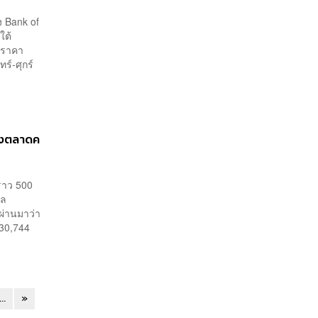
 Bank of
ใต้
่าราคา
ร์-ศุกร์
หลังตลาดค
อราว 500
เล
ผ่านมาว่า
 30,744
...
»