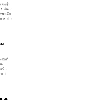
พิ่มขึ้น
อเนื่อง 5
่าเฉลี่ย
ดการ ฝ่าย
รอง
สุดที่
รอง
าะนัก
พาะ 1
ลายจน