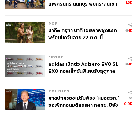
1.3K
เทพศิรินทร์ นนทบุรี พบกระสุนเข้า
จุดสำคัญ ‘ศีรษะ-หน้าอก’ ครูถูกยิง
4 นัด จากระยะไกล
POP
นาคี๓ ครุฑา นาคี เผยภาพชุดแรก
1K
พร้อมปักวันฉาย 22 ต.ค. นี้
SPORT
adidas เปิดตัว Adizero EVO SL
1K
EXO คอลเล็กชันพิเศษรับฤดูกาล
College Football
POLITICS
ศาลปกครองไม่รับฟ้อง ‘หมอสรณ’
0.9K
ขอเพิกถอนมติสรรหา กสทช. ชี้ยัง
ไม่ใช่ผู้เดือดร้อนเสียหาย