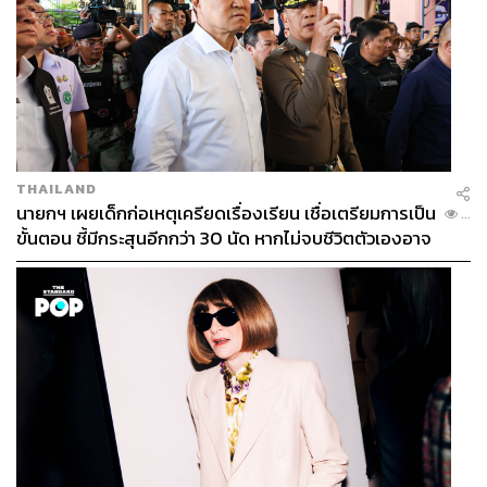
THAILAND
นายกฯ เผยเด็กก่อเหตุเครียดเรื่องเรียน เชื่อเตรียมการเป็น
...
ขั้นตอน ชี้มีกระสุนอีกกว่า 30 นัด หากไม่จบชีวิตตัวเองอาจ
สูญเสียเพิ่ม