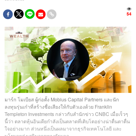
54
มาร์ก โมเบียส ผู้ก่อตั้ง Mobius Capital Partners และนัก
ลงทุนรุ่นเก๋าที่สร้างชื่อเสียงให้กับตัวเองด้วย Franklin
Templeton Investments กล่าวกับสำนักข่าว CNBC เมื่อเร็วๆ
นี้ว่า ตลาดหุ้นอินเดียกำลังเป็นตลาดที่เติบโตอย่างน่าตื่นตาตื่น
ใจอย่างมาก ส่วนหนึ่งเป็นผลมาจากธุรกิจเทคโนโลยี และ
นโยบายส่งเสริมจากทางรัฐบาล