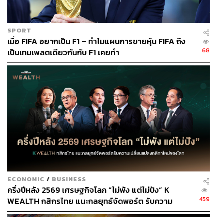
“ซอฟต์แวร์จำนวนมากที่ใช้กับชิปถูกสร้างขึ้นในไต้หวัน และ
SPORT
นั่นคือสิ่งที่เรากำลังมุ่งเน้น” โมเบียสกล่าว
เมื่อ FIFA อยากเป็น F1 – ทำไมแผนการขายหุ้น FIFA ถึง
68
เป็นเทมเพลตเดียวกันกับ F1 เคยทำ
อ้างอิง:
https://www.cnbc.com/2022/06/22/mark-mobius-on-in
vestor-tips-for-indias-incredible-growth-opportunity.ht
ml
สามารถติดตาม THE STANDARD WEALTH
ผ่านแอปพลิเคชันต่างๆ ที่คุณสะดวกหรือใช้งานอยู่แล้วได้เลย
ECONOMIC
/
BUSINESS
ครึ่งปีหลัง 2569 เศรษฐกิจโลก “ไม่พัง แต่ไม่ปัง” K
TAGS:
ตลาดหุ้นอินเดีย
Mark Mobius
459
WEALTH กสิกรไทย แนะกลยุทธ์จัดพอร์ต รับความ
Mobius Capital Partners
มาร์ก โมเบียส
การลงทุน
เปลี่ยนแปลงกติกาใหม่ของโลก