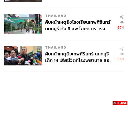
ชั่วคราว หลังเหตุใช้อาวุธปืนภายใน
โรงเรียนคลี่คลาย
THAILAND
คืบหน้าเหตุยิงโรงเรียนเทพศิรินทร์
674
นนทบุรี ดับ 6 ศพ โฆษก ตร. เร่ง
สอบปมขโมยปืนปู่ก่อเหตุ
THAILAND
คืบหน้าเหตุยิงเทพศิรินทร์ นนทบุรี
538
เด็ก 14 เสียชีวิตที่โรงพยาบาล สธ.
ยืนยันครูเสียชีวิต 5 ราย เจ็บ 22
ราย
News
Wealth
Pop
Podcast
Video
Now