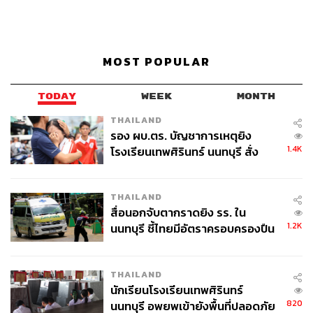
MOST POPULAR
TODAY
WEEK
MONTH
THAILAND
รอง ผบ.ตร. บัญชาการเหตุยิง
1.4K
โรงเรียนเทพศิรินทร์ นนทบุรี สั่ง
ค้นหา 2 รอบยืนยันไร้คนติดค้าง พบ
ศพปู่-ย่าที่บ้านพักผู้ก่อเหตุ
THAILAND
สื่อนอกจับตากราดยิง รร. ใน
1.2K
นนทบุรี ชี้ไทยมีอัตราครอบครองปืน
สูงในระดับต้นของภูมิภาค
THAILAND
นักเรียนโรงเรียนเทพศิรินทร์
820
นนทบุรี อพยพเข้ายังพื้นที่ปลอดภัย