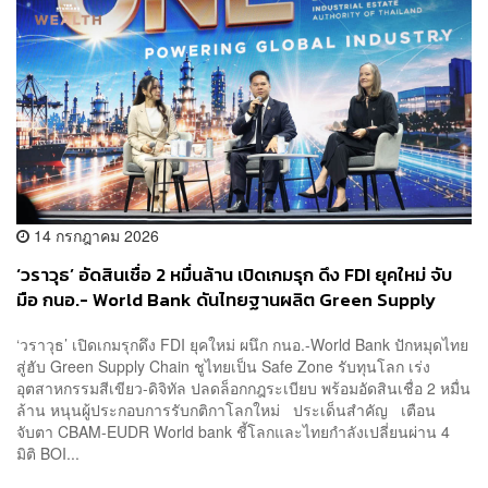
14 กรกฎาคม 2026
‘วราวุธ’ อัดสินเชื่อ 2 หมื่นล้าน เปิดเกมรุก ดึง FDI ยุคใหม่ จับ
มือ กนอ.- World Bank ดันไทยฐานผลิต Green Supply
Chain
‘วราวุธ’ เปิดเกมรุกดึง FDI ยุคใหม่ ผนึก กนอ.-World Bank ปักหมุดไทย
สู่ฮับ Green Supply Chain ชูไทยเป็น Safe Zone รับทุนโลก เร่ง
อุตสาหกรรมสีเขียว-ดิจิทัล ปลดล็อกกฎระเบียบ พร้อมอัดสินเชื่อ 2 หมื่น
ล้าน หนุนผู้ประกอบการรับกติกาโลกใหม่ ประเด็นสำคัญ เตือน
จับตา CBAM-EUDR World bank ชี้โลกและไทยกำลังเปลี่ยนผ่าน 4
มิติ BOI...