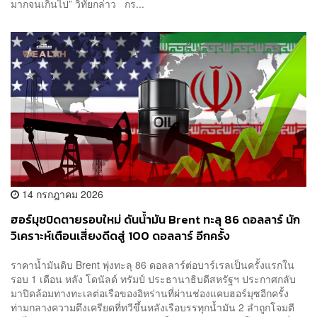
มากจนเกินไป” วิทัยกล่าว กร...
14 กรกฎาคม 2026
ฮอร์มุซปิดตายรอบใหม่ ดันน้ำมัน Brent ทะลุ 86 ดอลลาร์ นัก
วิเคราะห์เตือนเสี่ยงดีดสู่ 100 ดอลลาร์ อีกครั้ง
ราคาน้ำมันดิบ Brent พุ่งทะลุ 86 ดอลลาร์ต่อบาร์เรลเป็นครั้งแรกใน
รอบ 1 เดือน หลัง โดนัลด์ ทรัมป์ ประธานาธิบดีสหรัฐฯ ประกาศกลับ
มาปิดล้อมทางทะเลต่อเรือของอิหร่านที่ผ่านช่องแคบฮอร์มุซอีกครั้ง
ท่ามกลางความตึงเครียดที่ทวีขึ้นหลังเรือบรรทุกน้ำมัน 2 ลำถูกโจมตี