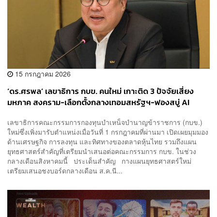
15 กรกฎาคม 2026
‘ดร.ศรพล’ เลขาธิการ กบข. คนใหม่ เกาะติด 3 ปัจจัยเสี่ยง
มหภาค สงคราม-เลือกตั้งกลางเทอมสหรัฐฯ-ฟองสบู่ AI
เลขาธิการคณะกรรมการกองทุนบำเหน็จบำนาญข้าราชการ (กบข.)
ใหม่ซึ่งเพิ่งมารับตำแหน่งเมื่อวันที่ 1 กรกฎาคมที่ผ่านมา เปิดเผยมุมมอง
ด้านเศรษฐกิจ การลงทุน และทิศทางของตลาดหุ้นไทย รวมถึงแผน
ยุทธศาสตร์สำคัญที่เตรียมนำเสนอต่อคณะกรรมการ กบข. ในช่วง
กลางเดือนสิงหาคมนี้ ประเด็นสำคัญ กางแผนยุทธศาสตร์ใหม่
เตรียมเสนอชงบอร์ดกลางเดือน ส.ค.นี...