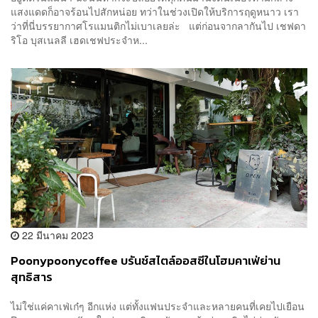
แสงแดดก็อาจร้อนไปสักหน่อย ทว่าในช่วงเปิดให้บริการฤดูหนาว เรา
ว่าที่นี่บรรยากาศโรแมนติกไม่เบาเลยล่ะ แต่ก่อนจากลากันไป เชฟดา
ริโอ บุสเนลลี เฮดเชฟประจำห...
22 มีนาคม 2023
Poonypoonycoffee บรันช์สไตล์ออสซีในโฮมคาเฟ่ย่าน
สุทธิสาร
ไม่ใช่แค่คาเฟ่เก๋ๆ อีกแห่ง แต่ทั้งแฟนประจำและหลายคนที่เคยไปเยือน