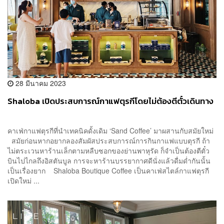
28 มีนาคม 2023
Shaloba เปิดประสบการณ์กาแฟตุรกีโดยไม่ต้องตีตั๋วเดินทาง
คาเฟ่กาแฟตุรกีที่นำเทคนิคดั้งเดิม ‘Sand Coffee’ มาผสานกับสมัยใหม่
สมัยก่อนหากอยากลองสัมผัสประสบการณ์การกินกาแฟแบบตุรกี ถ้า
ไม่ตระเวนหาร้านเล็กตามหลืบซอกของย่านพาหุรัด ก็จำเป็นต้องตีตั๋ว
บินไปไกลถึงอิสตันบูล การจะหาร้านบรรยากาศดีนั่งแล้วดื่มด่ำกันนั้น
เป็นเรื่องยาก Shaloba Boutique Coffee เป็นคาเฟ่สไตล์กาแฟตุรกี
เปิดใหม่ ...