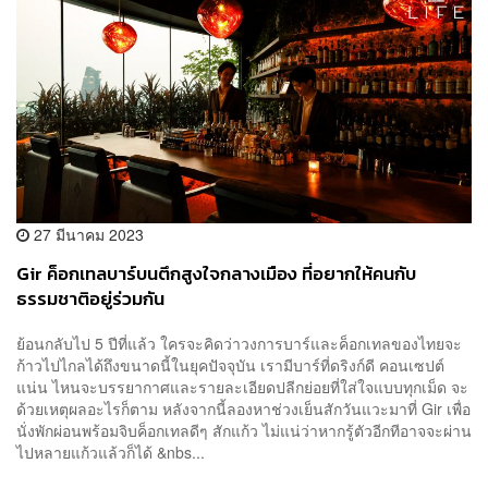
27 มีนาคม 2023
Gir ค็อกเทลบาร์บนตึกสูงใจกลางเมือง ที่อยากให้คนกับ
ธรรมชาติอยู่ร่วมกัน
ย้อนกลับไป 5 ปีที่แล้ว ใครจะคิดว่าวงการบาร์และค็อกเทลของไทยจะ
ก้าวไปไกลได้ถึงขนาดนี้ในยุคปัจจุบัน เรามีบาร์ที่ดริงก์ดี คอนเซปต์
แน่น ไหนจะบรรยากาศและรายละเอียดปลีกย่อยที่ใส่ใจแบบทุกเม็ด จะ
ด้วยเหตุผลอะไรก็ตาม หลังจากนี้ลองหาช่วงเย็นสักวันแวะมาที่ Gir เพื่อ
นั่งพักผ่อนพร้อมจิบค็อกเทลดีๆ สักแก้ว ไม่แน่ว่าหากรู้ตัวอีกทีอาจจะผ่าน
ไปหลายแก้วแล้วก็ได้ &nbs...