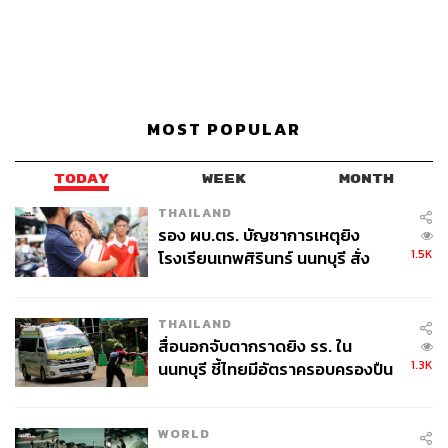
MOST POPULAR
TODAY
WEEK
MONTH
THAILAND
รอง ผบ.ตร. บัญชาการเหตุยิง
1.5K
โรงเรียนเทพศิรินทร์ นนทบุรี สั่ง
ค้นหา 2 รอบยืนยันไร้คนติดค้าง พบ
ศพปู่-ย่าที่บ้านพักผู้ก่อเหตุ
THAILAND
สื่อนอกจับตากราดยิง รร. ใน
1.3K
นนทบุรี ชี้ไทยมีอัตราครอบครองปืน
สูงในระดับต้นของภูมิภาค
WORLD