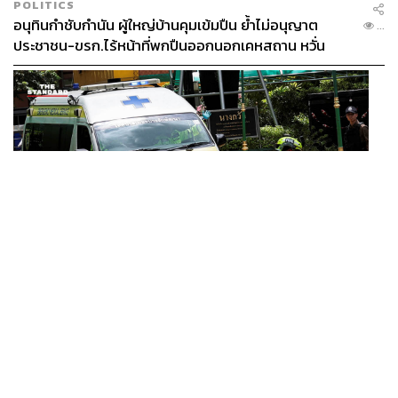
POLITICS
อนุทินกำชับกำนัน ผู้ใหญ่บ้านคุมเข้มปืน ย้ำไม่อนุญาต
...
ประชาชน-ขรก.ไร้หน้าที่พกปืนออกนอกเคหสถาน หวั่น
ปิดท้ายด้วยของหวาน 2 อย่าง คือ
Strawberries, Cream,
พฤติกรรมลอกเลียนแบบ จ่อลงพื้นที่เกิดเหตุ
Modena Balsamic
สตรอว์เบอร์รีอินฟิวส์น้ำส้มสายชู มา
พร้อมครีมวานิลลาที่เชฟนำสูตรมาจากครอบครัว เมนูนี้
รสชาติหวานอมเปรี้ยวกำลังดีน่าติดใจ และ
Vanilla Ice
Cream, Matcha Sponge Cake, Cherry Caramel
ไอศกรีม
วานิลลากับสปันจ์มัทฉะและเชอร์รีคาราเมล ที่รสชาติเหมาะ
กินปิดท้ายไม่แพ้กัน
THAILAND
/
WORLD
สื่อนอกจับตากราดยิง รร. ในนนทบุรี ชี้ไทยมีอัตราครอบ
...
ครองปืนสูงในระดับต้นของภูมิภาค