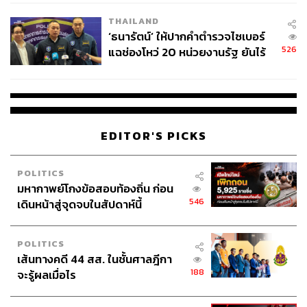
โรงเรียนคลี่คลาย
THAILAND
‘ธนารัตน์’ ให้ปากคำตำรวจไซเบอร์
526
แฉช่องโหว่ 20 หน่วยงานรัฐ ยันไร้
นัยทางการเมือง
EDITOR'S PICKS
POLITICS
มหากาพย์โกงข้อสอบท้องถิ่น ก่อน
546
เดินหน้าสู่จุดจบในสัปดาห์นี้
POLITICS
เส้นทางคดี 44 สส. ในชั้นศาลฎีกา
เข้าสู่เมนูก่อนเมนคอร์ส Octopus, Sofrito, Picada เป็นหนวด
188
จะรู้ผลเมื่อไร
ปลาหมึกจากญี่ปุ่นที่เชฟใช้เทคนิคพิเศษทำให้เนื้อนุ่ม ไม่
เหนียว เป็นเนื้อสัมผัสปลาหมึกที่ดีมาก มาพร้อมซอสโซฟริโต้