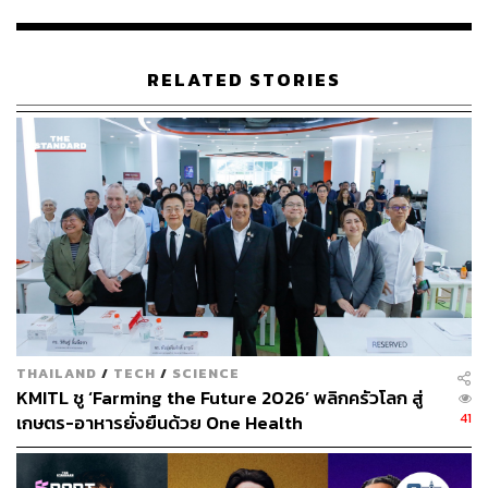
RELATED STORIES
ถึงแม้ว่า ‘เชฟ
Ferran Tadeo
’ จะมาทำอาหารในประเทศไทย
เป็นครั้งแรก แต่ก่อนหน้านี้เขาเคยทำงานร่วมกับเชฟชื่อดัง
THAILAND
/
TECH
/
SCIENCE
อย่าง Ferran Adriá ชาวสเปน ผู้ถูกยกย่องให้เป็นหนึ่งในเชฟ
KMITL ชู ‘Farming the Future 2026’ พลิกครัวโลก สู่
ยอดเยี่ยมระดับโลก และเป็นเจ้าของร้านอาหารชื่อดังระดับ
41
เกษตร-อาหารยั่งยืนด้วย One Health
โลกติดดาวมิชลิน El Bulli ที่เชฟ
Ferran
ได้เป็นหนึ่งในทีมเปิด
ร้านแห่งนั้นด้วย