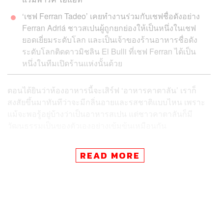
‘เชฟ
Ferran Tadeo
’ เคยทำงานร่วมกับเชฟชื่อดังอย่าง
Ferran Adriá ชาวสเปนผู้ถูกยกย่องให้เป็นหนึ่งในเชฟ
ยอดเยี่ยมระดับโลก และเป็นเจ้าของร้านอาหารชื่อดัง
ระดับโลกติดดาวมิชลิน El Bulli ที่เชฟ
Ferran
ได้เป็น
หนึ่งในทีมเปิดร้านแห่งนั้นด้วย
ตอนได้ยินว่าห้องอาหารนี้จะเสิร์ฟ ‘อาหารคาตาลัน’ เราก็
สงสัยขึ้นมาทันทีว่าจะมีกลิ่นอายและรสชาติแบบไหน เพราะ
แม้จะพอรู้อยู่บ้างว่าเป็นอาหารสเปน แต่ชาวคาตาลันก็มี
วัฒนธรรมเป็นของตัวเองอย่างเข้มข้นเหมือนกัน
Catalan Cuisine
เป็นชื่อห้องอาหารใหม่ที่ตั้งให้เข้าใจแบบ
READ MORE
ตรงไปตรงมา เพื่อแขกจะได้ไม่สับสน เพราะที่นี่อยู่ในพื้นที่
ของ Embassy Room ห้องอาหารเช้าของโรงแรมพาร์ค ไฮ
แอท ที่ต่อจากนี้จะเปลี่ยนเป็นอีกบรรยากาศหนึ่งทันทีหลังจบ
มื้อแรกของวัน
ด้วยการเสิร์ฟอาหารคาตาลันในรูปแบบไฟน์ไดนิ่งที่จะมีให้