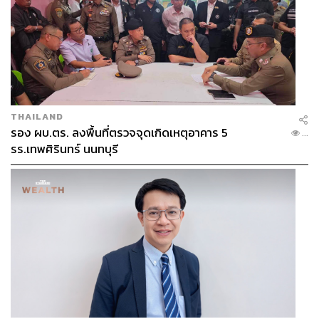
ม่าไข่ ท็อปมันฝรั่งทอดและคาเวียร์ฝรั่งเศส เป็นรสชาติที่
แปลกใหม่ดี
THAILAND
รอง ผบ.ตร. ลงพื้นที่ตรวจจุดเกิดเหตุอาคาร 5
...
รร.เทพศิรินทร์ นนทบุรี
เมนคอร์สเสิร์ฟ 2 เมนู คือ
Wellington Lobster, duxelles,