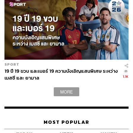
SPORT
19 ปี 19 ขวบ และเบอร์ 19 ความบังเอิญแสนพิเศษ ระหว่าง
1.1K
เมสซี และ ยามาล
MORE
หลังจากนั้นเข้าสู่คอร์สแรก
Scallop & sweet pea tartlet,
Kaviari Krystal Caviar
เป็นทาร์ตโฮมเมดกับสแกลลอป ถั่ว
คาเวียร์ และมาสคาร์โปน ซึ่งเราว่าแปลกใหม่ดี ก่อนตามด้วย
เมนู
Mussels, Razor Clams, Vermouth
ที่หากใครชอบกิน
MOST POPULAR
หอยต้องไม่พลาด เพราะใช้หอยแมลงภู่จากยุโรป กับหอย