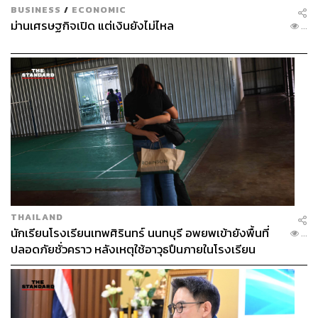
puff pastry, hollandaise
ล็อบสเตอร์เวลลิงตันกับเห็ดดุก
BUSINESS
/
ECONOMIC
ม่านเศรษฐกิจเปิด แต่เงินยังไม่ไหล
เซลล์ ที่มาพร้อมซอส
ฮอลแลนเดซ
และซอสจากล็อบสเตอร์
...
ถ้าใครชอบเวลลิงตันอยู่แล้วเราเชื่อว่าก็จะชอบจานนี้เช่นกัน
เพราะเชฟทำรสชาติโดยรวมได้ดี แถมมีสลัดส้มโอ
ล็อบสเตอร์เสิร์ฟมาคู่กันด้วย
THAILAND
นักเรียนโรงเรียนเทพศิรินทร์ นนทบุรี อพยพเข้ายังพื้นที่
...
ปลอดภัยชั่วคราว หลังเหตุใช้อาวุธปืนภายในโรงเรียน
คลี่คลาย