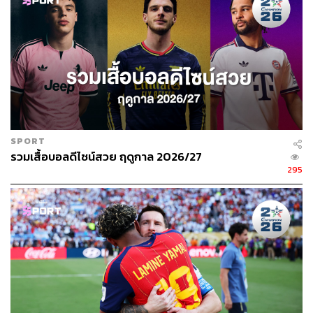
และด้วยความที่เติบโตมากับวัฒนธรรมคาตาลัน ทำอาหาร
ในครัวคาตาลัน เชฟ
Ferran
จึงอยากเดินตามรอยเชฟรุ่นใหญ่
คนอื่นๆ เพื่อทำให้อาหารของชาวคาตาลันเป็นที่รู้จัก เขาจึง
ตั้งใจเปลี่ยนทั้งวัตถุดิบท้องถิ่นและนำเข้าจากยุโรป ให้กลาย
เป็นเมนูอาหารคาตาลันที่รสชาติต้องถูกปากทุกคน
SPORT
รวมเสื้อบอลดีไซน์สวย ฤดูกาล 2026/27
295