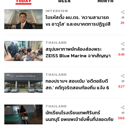
เลเซอร์ตัวโตๆ เสิร์ฟมาพร้อมเวอร์มุทเยลลี่
TODAY
WEEK
MONTH
INTERVIEW
หลังจากนั้น Mackerel, Pepper, Eggplant, Filo
ที่แนะนำว่า
ไขรหัสตั้ง ผบ.ตร. ‘ความสามารถ
ควรกิน ‘ฟิโล’ แป้งพายแผ่นบางกรอบที่ท็อปด้วยมะเขือยาว
2K
vs อาวุโส’ และอนาคตการปฏิรูปสี
และน้ำผึ้ง พร้อมกับปลาแมกเคอเรลดอง เพื่อให้รสชาติลงตัว
กากี กับ พล.ต.อ. เอก อังสนานนท์
อย่างสมบูรณ์ และเราค่อนข้างชอบเมนูนี้มาก
THAILAND
สรุปมหากาพย์กล้องส่องพระ
645
ZEISS Blue Marine จากสัญญา
ผลิต 8.3 ล้าน สู่ข้อพิพาท ‘มา
เวลล์ฯ’ ฟ้อง ‘โทน บางแค’ ผิดนัด
THAILAND
จ่ายหนี้-แอบระบุแบรนด์
กองปราบฯ สอบเข้ม ‘อดีตอธิบดี
627
สถ.’ คดีทุจริตสอบท้องถิ่น แจ้ง 6
ข้อหาหนัก จ่อชง ป.ป.ช. 12 ส.ค. นี้
THAILAND
นักเรียนโรงเรียนเทพศิรินทร์
566
นนทบุรี อพยพเข้ายังพื้นที่ปลอดภัย
ชั่วคราว หลังเหตุใช้อาวุธปืนภายใน