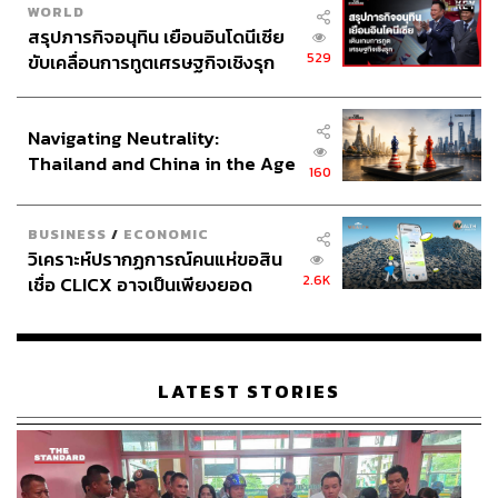
สไตล์สเปน (คล้ายกับเพสโต้) กับซอสพิคคาต้า (ซอสซิก
WORLD
เนเจอร์ของอาหารคาตาลัน)
สรุปภารกิจอนุทิน เยือนอินโดนีเซีย
529
ขับเคลื่อนการทูตเศรษฐกิจเชิงรุก
ประกาศหุ้นส่วนยุทธศาสตร์ไทย –
อินโดนีเซีย
Navigating Neutrality:
Thailand and China in the Age
160
of a New Global Order
BUSINESS
/
ECONOMIC
วิเคราะห์ปรากฏการณ์คนแห่ขอสิน
2.6K
เชื่อ CLICX อาจเป็นเพียงยอด
ภูเขาน้ำแข็ง ของปัญหาหนี้ครัว
เรือนไทยที่ถูกซุกไว้
LATEST STORIES
และ Kaviari Krystal Caviar, Souffle Potato, Egg Espuma
เป็นซูเฟลมันฝรั่งที่เชฟนำไปกงฟี มาพร้อมหัวหอมซอเต้ เอสพู