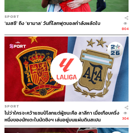
เราได้ลองเป็นมื้อค่ำ 10 คอร์สที่จบมื้อแล้วอิ่มพอตัว เพราะ
นอกจากเชฟทำหลายๆ เมนูจากหลายคอร์สให้ลองชิม แต่ละ
SPORT
คอร์สก็ประกอบด้วยอาหารหลายจานอีก
‘เมสซี’ ถึง ‘ยามาล’ วันที่โลกฟุตบอลกำลังผลัดใบ
804
เริ่มตั้งแต่ของกินเล่น เชฟเสิร์ฟขนมปัง แฮมสเปน (Joselito
Iberico) มะกอกดอง และโอลีฟออยล์ 2 ชนิดให้ชิม
SPORT
ไม่ว่าใครจะคว้าแชมป์โลกแต่ผู้ชนะคือ ลาลีกา เมื่อเกือบครึ่ง
304
หนึ่งของนักเตะในนัดชิงฯ เล่นอยู่บนแผ่นดินสเปน