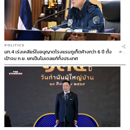
ตามด้วย Pigeon, Langoustine พิราบฝรั่งเศสกับซอสเรดไวน์
ที่เชฟพยายามใช้ทุกส่วนของนกให้มีประโยชน์ที่สุด บนจาน
จึงมาพร้อมเทอร์รีนพิราบ ฟัวกราส์พิราบ และซอสจูซ์ทำจาก
พิราบ เช่นเดียวกับกุ้งแลงกูสทีนที่วางอยู่บนคาเนลโลนีไส้
พิราบเช่นกัน
POLITICS
มท.4 เร่งเคลียร์ใบอนุญาตโรงแรมภูเก็ตค้างกว่า 6 ปี ตั้ง
...
เป้าจบ ก.ย. ยกเป็นโมเดลแก้ทั้งประเทศ