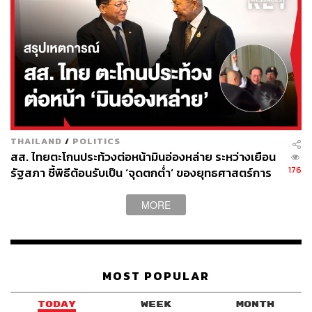
THAILAND
/
POLITICS
สส. ไทยตะโกนประท้วงต่อหน้ามินอ่องหล่าย ระหว่างเยือน
176
รัฐสภา ชี้พิธีต้อนรับเป็น ‘จุดตกต่ำ’ ของยุทธศาสตร์การ
ทูตไทย
MORE
MOST POPULAR
TODAY
WEEK
MONTH