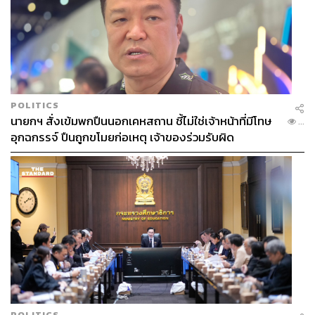
POLITICS
นายกฯ สั่งเข้มพกปืนนอกเคหสถาน ชี้ไม่ใช่เจ้าหน้าที่มีโทษ
...
อุกฉกรรจ์ ปืนถูกขโมยก่อเหตุ เจ้าของร่วมรับผิด
POLITICS