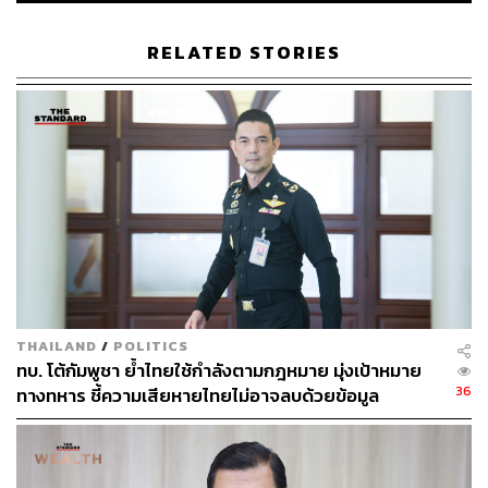
ABOUT THE AUTHOR
RELATED STORIES
THE STANDARD TEAM
กองบรรณาธิการ THE STANDARD
ABOUT THE PHOTOGRAPHER
ณาฌารัฐ ภักดีอาสา
ช่างภาพข่าว ประจำสำนักข่าว THE
STANDARD
THAILAND
/
POLITICS
ทบ. โต้กัมพูชา ย้ำไทยใช้กำลังตามกฎหมาย มุ่งเป้าหมาย
36
ทางทหาร ชี้ความเสียหายไทยไม่อาจลบด้วยข้อมูล
บิดเบือน