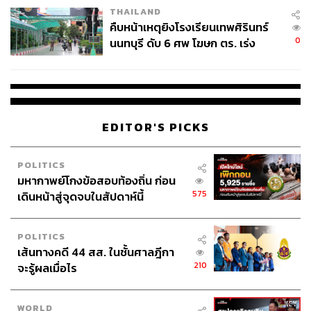
THAILAND
คืบหน้าเหตุยิงโรงเรียนเทพศิรินทร์
0
นนทบุรี ดับ 6 ศพ โฆษก ตร. เร่ง
สอบปมขโมยปืนปู่ก่อเหตุ
EDITOR'S PICKS
POLITICS
มหากาพย์โกงข้อสอบท้องถิ่น ก่อน
575
เดินหน้าสู่จุดจบในสัปดาห์นี้
POLITICS
เส้นทางคดี 44 สส. ในชั้นศาลฎีกา
210
จะรู้ผลเมื่อไร
WORLD