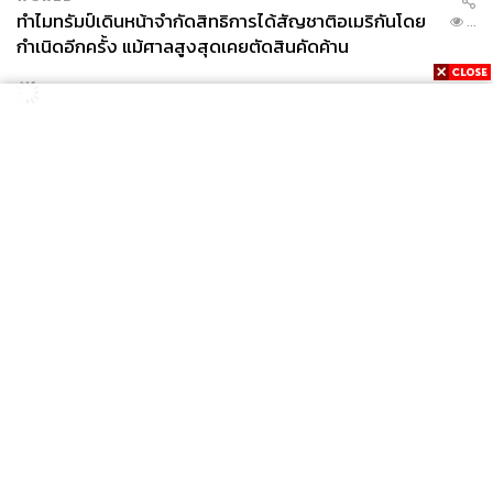
ทำไมทรัมป์เดินหน้าจำกัดสิทธิการได้สัญชาติอเมริกันโดย
...
กำเนิดอีกครั้ง แม้ศาลสูงสุดเคยตัดสินคัดค้าน
News
Wealth
Pop
Podcast
Video
Now
Opinion
Careers
Events
Privacy
About
Contact
Policy
FOR
ADVERTISING
MEMBERSHIP