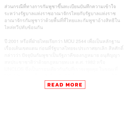
ส่วนกรณีที่ทางการกัมพูชาขึ้นทะเบียนบันทึกความเข้าใจ
ระหว่างรัฐบาลแห่งราชอาณาจักรไทยกับรัฐบาลแห่งราช
อาณาจักรกัมพูชาว่าด้วยพื้นที่ที่ไทยและกัมพูชาอ้างสิทธิใน
ไหล่ทวีปทับซ้อนกัน
ปี 2001 หรือที่ฝ่ายไทยเรียกว่า MOU 2544​ เพื่อเป็นหลักฐาน
เรื่องเส้นเขตแดน​ ก่อนที่รัฐบาลไทยจะประกาศยกเลิก​ สีหศักดิ์
กล่าวว่า​ ปัจจุบันกัมพูชาเป็นรัฐภาคีของกฎหมาย อนุสัญญา
สหประชาชาติว่าด้วยกฎหมายทะเล ค.ศ. 1982​ หรือ
UNCLOS​ ซึ่งเป็นกรอบเดียวกันกับที่เราจะพูดคุย ในขณะที่
MOU 2544 เราก็ยกเลิกไปแล้ว ได้เห็นว่าการเจรจาภายใต้​
UNCLOS เป็นเรื่องที่ดี ไม่ต้องเสียเวลา แต่ยังไม่ควรที่จะสรุป
READ MORE
ว่าจะใช้กลไกใด
เมื่อถามว่า การที่กัมพูชาไปขึ้นทะเบียน MOU 2544​ เพื่อ
บันทึกเป็นหลักฐาน​ถึงเส้นเขตแดนที่กัมพูชา​ลากผ่านเกาะกูด​
จังหวัดตราด​ ของไทย​ สีหศักดิ์​ยืนยันว่าอันนั้นไม่ได้ เพราะ
ภายใต้กฎหมาย​ UNCLOS ต้องไปดูเรื่องเขตแดน​ ซึ่งเป็นกติ