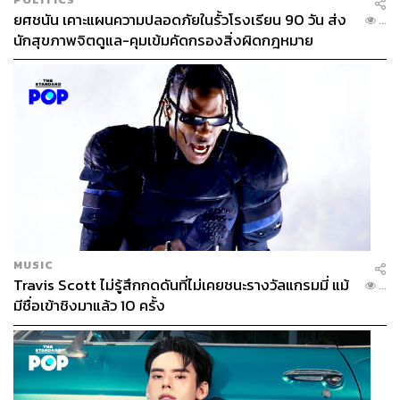
ยศชนัน เคาะแผนความปลอดภัยในรั้วโรงเรียน 90 วัน ส่ง
...
นักสุขภาพจิตดูแล-คุมเข้มคัดกรองสิ่งผิดกฎหมาย
MUSIC
Travis Scott ไม่รู้สึกกดดันที่ไม่เคยชนะรางวัลแกรมมี่ แม้
...
มีชื่อเข้าชิงมาแล้ว 10 ครั้ง