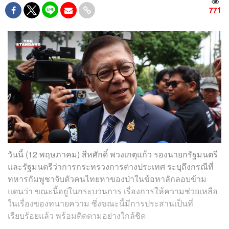
771
วันนี้ (12 พฤษภาคม) สีหศักดิ์​ พวงเกตุแก้ว​ รองนายกรัฐมนตรี
และ​รัฐมนตรี​ว่าการ​กระทรวง​การต่างประเทศ​ ระบุถึงกรณีที่
ทหารกัมพูชาจับตัวคนไทยหาของป่าในข้อหาลักลอบข้าม
แดนว่า​ ขณะนี้อยู่ในกระบวนการ เรื่องการให้ความช่วยเหลือ
ในเรื่องของทนายความ ซึ่งขณะนี้มีการประสานเป็นที่
เรียบร้อยแล้ว พร้อมติดตามอย่างใกล้ชิด