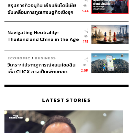
สรุปภารกิจอนุทิน เยือนอินโดนีเซีย
544
ขับเคลื่อนการทูตเศรษฐกิจเชิงรุก
ประกาศหุ้นส่วนยุทธศาสตร์ไทย –
อินโดนีเซีย
Navigating Neutrality:
Thailand and China in the Age
175
of a New Global Order
ECONOMIC
/
BUSINESS
วิเคราะห์ปรากฏการณ์คนแห่ขอสิน
2.6K
เชื่อ CLICX อาจเป็นเพียงยอด
ภูเขาน้ำแข็ง ของปัญหาหนี้ครัว
เรือนไทยที่ถูกซุกไว้
LATEST STORIES