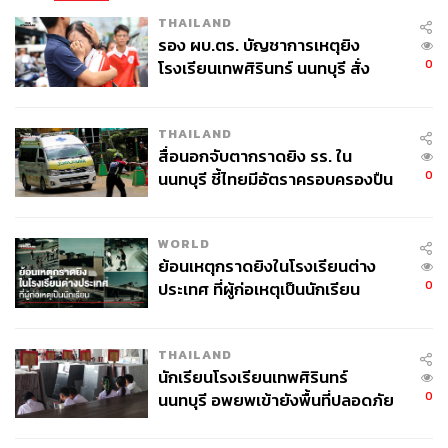
THAILAND
รอง ผบ.ตร. บัญชาการเหตุยิง
0
โรงเรียนเทพศิรินทร์ นนทบุรี สั่ง
ค้นหา 2 รอบยืนยันไร้คนติดค้าง พบ
ศพปู่-ย่าที่บ้านพักผู้ก่อเหตุ
THAILAND
สื่อนอกจับตากราดยิง รร. ใน
0
นนทบุรี ชี้ไทยมีอัตราครอบครองปืน
สูงในระดับต้นของภูมิภาค
WORLD
ย้อนเหตุกราดยิงในโรงเรียนต่าง
0
ประเทศ ที่ผู้ก่อเหตุเป็นนักเรียน
THAILAND
นักเรียนโรงเรียนเทพศิรินทร์
0
นนทบุรี อพยพเข้ายังพื้นที่ปลอดภัย
ชั่วคราว หลังเหตุใช้อาวุธปืนภายใน
โรงเรียนคลี่คลาย