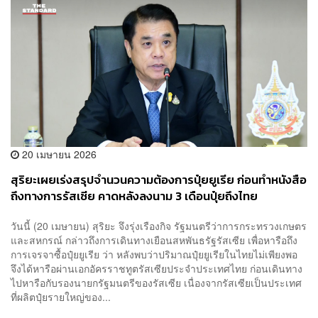
20 เมษายน 2026
สุริยะเผยเร่งสรุปจำนวนความต้องการปุ๋ยยูเรีย​ ก่อนทำหนังสือ
ถึงทางการรัสเซีย คาดหลังลงนาม​ 3 เดือน​ปุ๋ยถึงไทย​
วันนี้ (20 เมษายน) สุริยะ​ จึง​รุ่งเรือง​กิจ​ รัฐมนตรีว่าการกระทรวงเกษตร
และสหกรณ์​ กล่าวถึงการเดินทางเยือนสหพันธรัฐรัสเซีย เพื่อหารือถึง
การเจรจาซื้อปุ๋ยยูเรีย​ ว่า​ หลังพบว่าปริมาณปุ๋ยยูเรียในไทยไม่เพียงพอ
จึงได้หารือผ่านเอกอัครราชทูตรัสเซียประจำประเทศไทย ก่อนเดินทาง
ไปหารือกับรองนายกรัฐมนตรีของรัสเซีย เนื่องจากรัสเซียเป็นประเทศ
ที่ผลิตปุ๋ยรายใหญ่ของ...