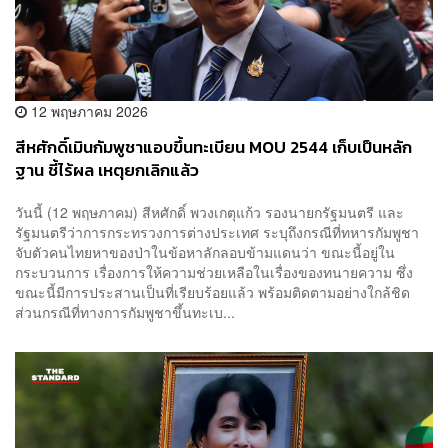
12 พฤษภาคม 2026
​​สีหศักดิ์​เมินกัมพูชาแอบขึ้นทะเบียน MOU 2544​ เก็บเป็นหลัก
ฐาน ชี้ไร้ผล เหตุยกเลิกแล้ว
วันนี้ (12 พฤษภาคม) สีหศักดิ์​ พวงเกตุแก้ว​ รองนายกรัฐมนตรี และ​
รัฐมนตรี​ว่าการ​กระทรวง​การต่างประเทศ​ ระบุถึงกรณีที่ทหารกัมพูชา
จับตัวคนไทยหาของป่าในข้อหาลักลอบข้ามแดนว่า​ ขณะนี้อยู่ใน
กระบวนการ เรื่องการให้ความช่วยเหลือในเรื่องของทนายความ ซึ่ง
ขณะนี้มีการประสานเป็นที่เรียบร้อยแล้ว พร้อมติดตามอย่างใกล้ชิด
ส่วนกรณีที่ทางการกัมพูชาขึ้นทะเบ...