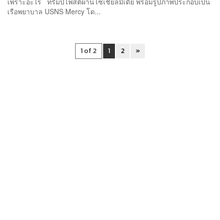
เพราะอะไร ทรัมป์โพสต์ผ่านโซเชียลมีเดีย พร้อมรูปภาพประกอบเป็น
เรือพยาบาล USNS Mercy โด...
1 of 2
1
2
»