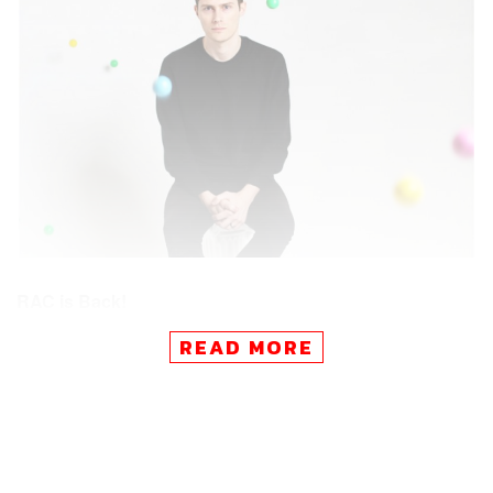
RAC is Back!
What:
ศิลปินและโปรดิวเซอร์เพลงชาวโปรตุเกสฝีมือดี (แถม
READ MORE
หน้าตาเอาการ) อย่าง RAC หรืออันเดร อัลเลน อันฮอส วก
กลับมากรุงเทพฯ อีกครั้ง ที่งานอาฟเตอร์ปาร์ตี้ของงาน
Auntys Haus Party หลังจากมาเยี่ยมเยือนไทยเป็นครั้งแรกไป
เมื่อปี 2016 ซึ่งครั้งนี้เขามาแบบโซโล่ลุยเดี่ยวพร้อมกับไลฟ์
เซต ซึ่งหากใครไม่เคยได้ยินชื่อของเขา เราขอเล่าคร่าวๆ ว่า
เขาคนนี้เคยรีมิกซ์เพลงมาหลากหลายแนว นับตั้งแต่ยังเป็น