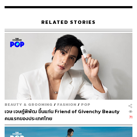
จัดเต็มไม่มียั้งแน่นอน!
How:
www.facebook.com/events/1659096994219535
Stop:
BTS สถานีทองหล่อ
RELATED STORIES
BEAUTY & GROOMING
/
FASHION
/
POP
เจษ เจษฎ์พิพัฒ ขึ้นแท่น Friend of Givenchy Beauty
71
คนแรกของประเทศไทย
Ladies on a Voyage
What:
เอาใจคุณผู้หญิงสุดๆ สำหรับโปรโมชั่นพิเศษจาก Bar
Savoy ฟรีแอลกอฮอล์พันช์ 2 แก้วก่อนเที่ยงคืน ให้อุ่นเครื่อง