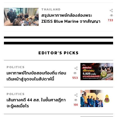
โรงเรียนคลี่คลาย
Big Bad Wolf 2018
THAILAND
What:
มหกรรมลดราคาหนังสือที่เปิดให้เลือกซื้อกันแบบ
สรุปมหากาพย์กล้องส่องพระ
Non-Stop ตลอด 24 ชั่วโมง กลับมาอีกแล้ว! ปีนี้ขนหนังสือมา
733
ZEISS Blue Marine จากสัญญา
ลดราคากว่า 3 ล้านเล่มทุกประเภท ตั้งแต่ หนังสือสำหรับเด็ก
ผลิต 8.3 ล้าน สู่ข้อพิพาท ‘มา
ดนตรี กีฬา ภาพยนตร์ แฟชั่น ไปจนถึงหนังสือรถยนต์ ลดกัน
เวลล์ฯ’ ฟ้อง ‘โทน บางแค’ ผิดนัด
สูงสุดถึง 80%
จ่ายหนี้-แอบระบุแบรนด์
When:
วันที่ 10-20 สิงหาคม 2561
Where:
ฮอลล์ 9
ศูนย์แสดงสินค้าและการประชุม อิมแพ็ค
EDITOR'S PICKS
เมืองทองธานี นนทบุรี
Why:
มาแค่ปีละครั้ง แถมลดเยอะอย่างกับแจกฟรี เตรียมตัว
POLITICS
เก็บเงินไว้ไปซื้ออาหารสมองกันดีกว่า
มหากาพย์โกงข้อสอบท้องถิ่น ก่อน
How:
รายละเอียดเพิ่มเติมที่
www.facebook.com/bbwbookst
553
เดินหน้าสู่จุดจบในสัปดาห์นี้
hailand
Stop:
BTS สถานีหมอชิต ต่อชัตเติลบัสของอิมแพ็ค เมืองทอง
ธานี หรือรถตู้โดยสารประจำทาง
POLITICS
เส้นทางคดี 44 สส. ในชั้นศาลฎีกา
191
จะรู้ผลเมื่อไร