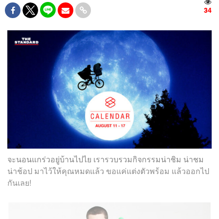
34
จะนอนแกร่วอยู่บ้านไปไย เรารวบรวมกิจกรรมน่าชิม น่าชม
น่าช้อป มาไว้ให้คุณหมดแล้ว ขอแค่แต่งตัวพร้อม แล้วออกไป
กันเลย!