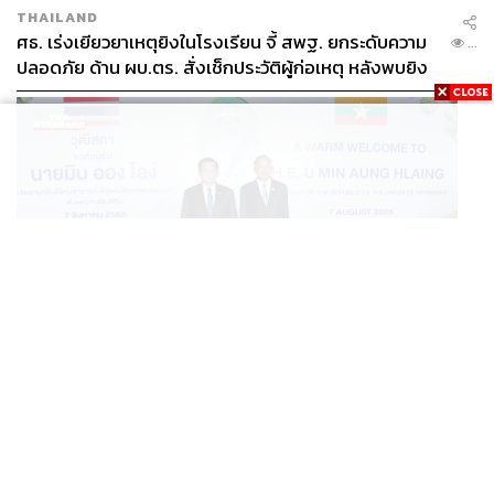
Where:
ชั้น 1 ศูนย์การค้าสยามพารากอน ถนนพระราม 1
THAILAND
กรุงเทพฯ
ศธ. เร่งเยียวยาเหตุยิงในโรงเรียน จี้ สพฐ. ยกระดับความ
...
Why:
รถไฟฟ้ากำลังจัดทำอีกกี่สาย ลองนับซิ! ไปเปิดหูเปิดตา
ปลอดภัย ด้าน ผบ.ตร. สั่งเช็กประวัติผู้ก่อเหตุ หลังพบยิง
ดูที่อยู่อาศัยใหม่ๆ เผื่อจะแจ่มแจ๋วน่าอยู่กว่าทำเลที่อยู่เดิมก็ได้
จุดตายแม่นยำ
How:
ลงทะเบียนเพื่อสำรองบัตรได้ที่
goo.gl/w9tGxH
Stop:
BTS สถานีสยาม
POLITICS
มินอ่องหล่ายพบประธานวุฒิสภาไทย พร้อมร่วมมือแก้
...
ปัญหามลพิษข้ามแดน-สารพิษในแม่น้ำ