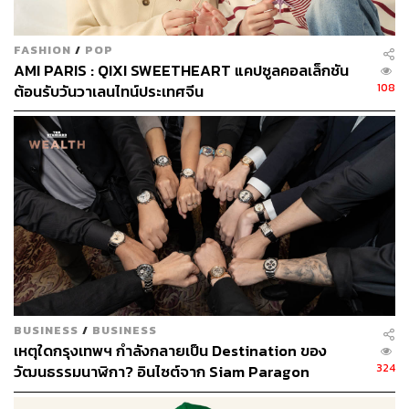
FASHION
/
POP
AMI PARIS : QIXI SWEETHEART แคปซูลคอลเล็กชัน
108
ต้อนรับวันวาเลนไทน์ประเทศจีน
เดี่ยว 12
What:
เตรียมหัวเราะกับมุกเสียดสีเด็ดๆ แห่งปี 2018 กับชาย
หนุ่มอารมณ์ดี โน้ส อุดม เจ้าของคารมที่เรียกเสียงฮาจากผู้
ชมในเดี่ยวไมโครโฟนมาแล้วถึง 11 ครั้ง มาครั้งนี้ใน ‘เดี่ยว
12’ เขาจัดเต็มให้ถึง 13 รอบ!
When:
วันที่ 3-12 สิงหาคม
2561
Where:
Royal Paragon Hall สยามพารากอน
Why:
ยังต้องถามกันอีกเหรอ ปีนี้บ้านเรามีเหตุการณ์หรือ
ประเด็นเด็ดๆ เยอะเหลือเกิน ไปดูกันว่าเขาจะหยิบมาล้อได้
ตลกขนาดไหน
BUSINESS
/
BUSINESS
How:
บัตรราคา
4,000 / 3,500 / 3,000 / 2,500 / 2,000 /
เหตุใดกรุงเทพฯ กำลังกลายเป็น Destination ของ
1,500 บาท
สำรองที่นั่งได้ที่
www.thaiticketmajor.com
324
วัฒนธรรมนาฬิกา? อินไซต์จาก Siam Paragon
Stop:
BTS สถานี
สยาม
Bangkok Watch Week [ADVERTORIAL]