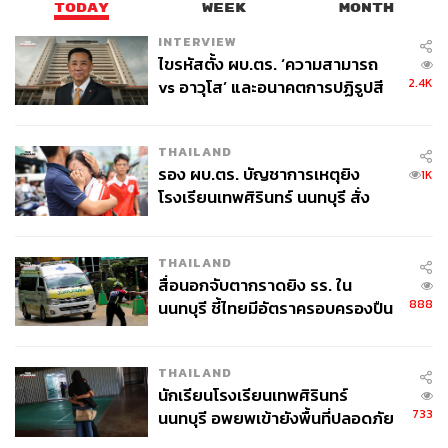
TODAY
WEEK
MONTH
Where:
ศูนย์นิทรรศการและการประชุมไบเทค บางนา
INTERVIEW
Why:
งานนี้ไม่มีค่าใช้จ่ายด้วยนะ (ยกเว้นได้เฟอร์นิเจอร์
ไขรหัสตั้ง ผบ.ตร. ‘ความสามารถ
ติดมือกลับบ้านไป อันนี้ไม่นับ)
2.4K
vs อาวุโส’ และอนาคตการปฏิรูปสี
How:
www.facebook.com/events/219225698921807
กากี กับ พล.ต.อ. เอก อังสนานนท์
Stop:
BTS สถานีบางนา
THAILAND
รอง ผบ.ตร. บัญชาการเหตุยิง
1K
โรงเรียนเทพศิรินทร์ นนทบุรี สั่ง
ค้นหา 2 รอบยืนยันไร้คนติดค้าง พบ
ศพปู่-ย่าที่บ้านพักผู้ก่อเหตุ
THAILAND
สื่อนอกจับตากราดยิง รร. ใน
888
นนทบุรี ชี้ไทยมีอัตราครอบครองปืน
สูงในระดับต้นของภูมิภาค
THAILAND
นักเรียนโรงเรียนเทพศิรินทร์
733
นนทบุรี อพยพเข้ายังพื้นที่ปลอดภัย
ชั่วคราว หลังเหตุใช้อาวุธปืนภายใน