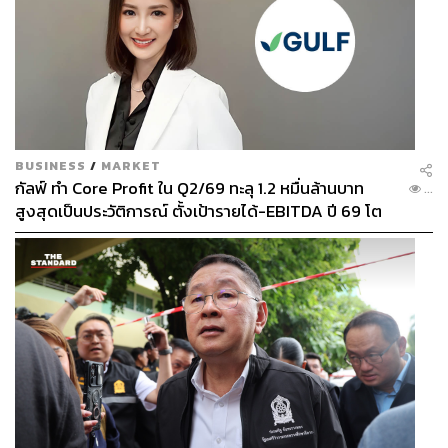
BUSINESS
/
MARKET
กัลฟ์ ทำ Core Profit ใน Q2/69 ทะลุ 1.2 หมื่นล้านบาท
...
สูงสุดเป็นประวัติการณ์ ตั้งเป้ารายได้-EBITDA ปี 69 โต
12-15% พร้อมเข้าร่วม Direct PPA-โซลาร์ฟาร์มชุมชน
For Condo Hunters
What:
ชวนคนกำลังมองหาบ้านหลังใหม่มามองหาคอนโด
เปิดใหม่ที่อยู่ติดรถไฟฟ้า งานจัดโดยเว็บไซต์
ThinkOfLiving.
COM
ที่เจาะลึกเรื่องบ้านและคอนโดโดยเฉพาะ
When:
วันที่ 16-19 สิงหาคม 2561 เวลา 10.00-20.00 น.