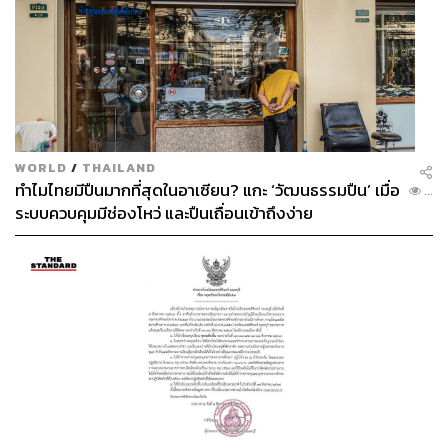
แบบไม่ต้องพูดเยอะกับคนสนิท หรือจะนัดออกเดตแนบชิด
แบบแค่มองตาก็รู้ใจก็ได้ไม่ว่ากัน แถมยังมีป๊อปคอร์นฟรีแถม
อีกด้วยนี่สิ!
How:
www.facebook.com/events/2176674465988795
Stop:
BTS สถานีพร้อมพงษ์
WORLD
/
THAILAND
ทำไมไทยมีปืนมากที่สุดในอาเซียน? แกะ ‘วัฒนธรรมปืน’ เมื่อ
...
ระบบควบคุมมีช่องโหว่ และปืนเถื่อนเข้าถึงง่าย
The Hidden Stories