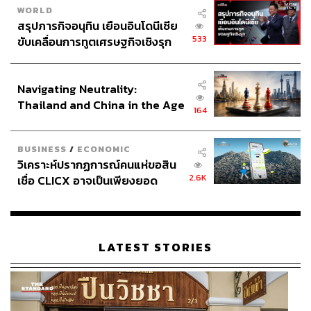
WORLD
สรุปภารกิจอนุทิน เยือนอินโดนีเซีย
533
ขับเคลื่อนการทูตเศรษฐกิจเชิงรุก
ประกาศหุ้นส่วนยุทธศาสตร์ไทย –
อินโดนีเซีย
Navigating Neutrality:
Thailand and China in the Age
164
of a New Global Order
BUSINESS
/
ECONOMIC
วิเคราะห์ปรากฏการณ์คนแห่ขอสิน
Roots Outdoor Cinema Club: E.T.
2.6K
เชื่อ CLICX อาจเป็นเพียงยอด
What:
ขอเชิญคนรักแผ่นฟิล์มมาเอนหลังกลางสวนจิ๋ว
ภูเขาน้ำแข็ง ของปัญหาหนี้ครัว
ใจกลางกรุง เพื่อย้อนวัยชมภาพยนตร์เพื่อนรักต่างดาวอย่าง
เรือนไทยที่ถูกซุกไว้
E.T.
ภาพยนตร์คลาสสิกจากยุค 80’s ที่ปั้นดาราดังอย่าง ดรูว์
แบร์รีมอร์ มาแล้ว
LATEST STORIES
When:
วันที่
14 สิงหาคม 2561 เวลา 19.00-22.00 น.
Where:
Roots ที่ K Village สุขุมวิท 26 กรุงเทพฯ
Why:
เหมาะสุดๆ แก่การคว้าเบียร์หรือค็อกเทลเย็นๆ มาชิล