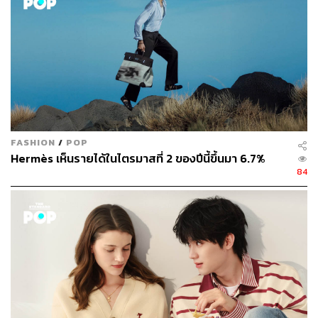
กันก่อนเพลินกับคาราโอเกะ งานนี้มีพันช์ให้เลือกตั้ง 5
รสชาติ
When:
ทุกคืนวันพฤหัสบดีก่อนเที่ยงคืน
Where:
72 Courtyard ทองหล่อ กรุงเทพฯ
Why:
ลืมภาพดริงก์ธรรมดาๆ ตามร้านคาราโอเกะไปก่อน
มาจิบพันช์จากมิกโซโลจิสต์ฝีมือดี พร้อมร้องคาราโอเกะ
เพลงโปรดไม่ดีกว่าเหรอ?
How:
ติดตามรายละเอียดได้ที่
www.facebook.com/72Courty
FASHION
/
POP
ard
Hermès เห็นรายได้ในไตรมาสที่ 2 ของปีนี้ขึ้นมา 6.7%
Stop:
BTS สถานีทองหล่อ
84