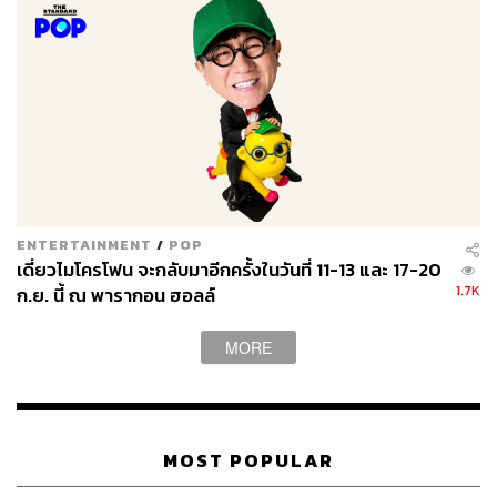
ENTERTAINMENT
/
POP
เดี่ยวไมโครโฟน จะกลับมาอีกครั้งในวันที่ 11-13 และ 17-20
1.7K
ก.ย. นี้ ณ พารากอน ฮอลล์
MORE
บ้านและสวนแฟร์
What:
ใครพินแรงบันดาลใจแต่งบ้านจนล้น Pinterest แล้ว
เราขอพามาชมงานบ้านและสวนแฟร์ Midyear 2018 งาน
แฟร์สำหรับคนรักบ้าน รักสวน หรือกำลังมองหาของแต่งบ้าน
MOST POPULAR
ใหม่ๆ รับรองว่างานนี้มีให้เลือกสรรครบทุกห้องในบ้าน
When:
วันที่
8-12 สิงหาคม 2561