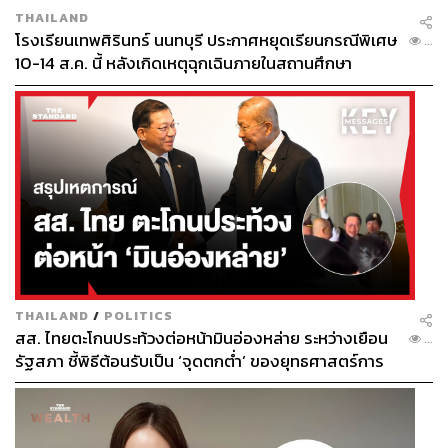
THAILAND
What:
เคยสงสัยไหมว่าภาพถ่ายแต่ละภาพที่ถูกผลิตออกมา ผู้
โรงเรียนเทพศิรินทร์ นนทบุรี ประกาศหยุดเรียนกรณีพิเศษ
...
อยู่หลังเลนส์เขากำลังคิดอะไรอยู่? มาหาคำตอบกันได้ที่งาน
10-14 ส.ค. นี้ หลังเกิดเหตุฉุกเฉินภายในสถานศึกษา
‘One Shot One Minute 17’ จัดโดย
Spark Magazine
ร่วมกับ
House of Lucie เปิดพื้นที่ให้ทุกคนที่ชื่นชมและชื่นชอบการ
ถ่ายภาพมาร่วมพูดคุย แบ่งปันความเห็น และแสดงออกทาง
ความคิดผ่านภาพถ่าย ซึ่งนี่เป็นส่วนหนึ่งของเทศกาลภาพถ่าย
นานาชาติ
Photo Bangkok 2018
When:
วันที่ 15 สิงหาคม 2561 เวลา
18.30-21.00 น.
Where:
หอศิลปวัฒนธรรมแห่งกรุงเทพมหานคร ถนน
พระราม 1 กรุงเทพฯ
Why:
ขอเพียงคุณเลือกหนึ่งภาพที่คุณประทับใจมาแชร์ โดย
มีเวลาทั้งหมด 1 นาที ที่จะเล่าเรื่องราวและอธิบายความรู้สึก
ของคุณต่อภาพถ่ายนั้นๆ นอกเหนือจากเรื่องราวเบื้องหลัง
THAILAND
/
POLITICS
แล้ว ยังรวมถึงแนวคิดและแรงบันดาลใจที่สามารถส่งต่อ เพื่อ
สส. ไทยตะโกนประท้วงต่อหน้ามินอ่องหล่าย ระหว่างเยือน
...
เป็นอีกพลังที่จะช่วยขยายสังคมภาพถ่ายของไทยให้กว้างขึ้น
รัฐสภา ชี้พิธีต้อนรับเป็น ‘จุดตกต่ำ’ ของยุทธศาสตร์การ
ด้วย
ทูตไทย
How:
www.facebook.com/events/1116699845144018
Stop:
BTS สถานีสนามกีฬาแห่งชาติ