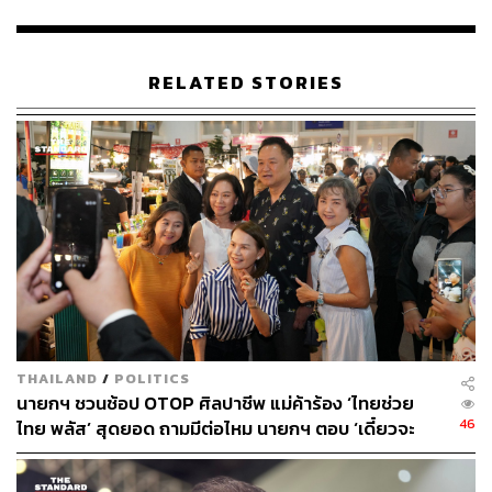
เปิดโอกาสให้ผู้ซื้อสามารถเรียกค่าเสียหายเพิ่มเติมได้ โดย
กำหนดอายุความในสินค้าทั่วไป 1 ปี
RELATED STORIES
ส่วนรถยนต์ รถจักรยานยนต์ และเครื่องใช้ไฟฟ้ามีอายุความ
2 ปี นับแต่วันที่พบความชำรุดบกพร่องหรือวันที่ผู้ขายยอมรับ
ที่จะดำเนินการแก้ไข ซึ่งรัฐบาลภายใต้การนำของอนุทิน
ชาญวีรกูล นายกรัฐมนตรี ให้ความสำคัญกับการคุ้มครองผู้
บริโภคและการสร้างมาตรฐานความรับผิดชอบในการ
ประกอบธุรกิจ เพื่อประโยชน์ต่อระบบเศรษฐกิจและความเชื่อ
มั่นในระยะยาว
ด้าน พลอยทะเล ลักษมีแสงจันทร์ รองโฆษกประจำสำนัก
นายกรัฐมนตรี เปิดเผยว่า ครม. มีมติอนุมัติหลักการร่างกฎ
กระทรวงกำหนดให้ผลิตภัณฑ์อุตสาหกรรมกระดาษสัมผัส
THAILAND
/
POLITICS
อาหารต้องเป็นไปตามมาตรฐาน (ฉบับที่ ..) พ.ศ. …. ตามที่
นายกฯ ชวนช้อป OTOP ศิลปาชีพ แม่ค้าร้อง ‘ไทยช่วย
กระทรวงอุตสาหกรรมเสนอ โดยร่างกฎกระทรวงดังกล่าว
46
ไทย พลัส’ สุดยอด ถามมีต่อไหม นายกฯ ตอบ ‘เดี๋ยวจะ
เป็นการขยายเวลาการใช้บังคับกฎกระทรวงกำหนดให้
พยายาม’
ผลิตภัณฑ์อุตสาหกรรมกระดาษสัมผัสอาหารต้องเป็นไปตาม