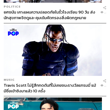
POLITICS
ยศชนัน เคาะแผนความปลอดภัยในรั้วโรงเรียน 90 วัน ส่ง
...
นักสุขภาพจิตดูแล-คุมเข้มคัดกรองสิ่งผิดกฎหมาย
MUSIC
Travis Scott ไม่รู้สึกกดดันที่ไม่เคยชนะรางวัลแกรมมี่ แม้
...
มีชื่อเข้าชิงมาแล้ว 10 ครั้ง