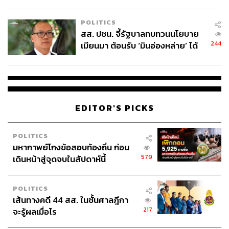
ไทยพลัส’ เฟส 2 รอประเมินความ
เหมาะสม
POLITICS
สส. ปชน. จี้รัฐบาลทบทวนนโยบาย
244
เมียนมา ต้อนรับ ‘มินอ่องหล่าย’ ได้
แค่สัญญาว่างเปล่า
EDITOR'S PICKS
POLITICS
มหากาพย์โกงข้อสอบท้องถิ่น ก่อน
579
เดินหน้าสู่จุดจบในสัปดาห์นี้
POLITICS
เส้นทางคดี 44 สส. ในชั้นศาลฎีกา
217
จะรู้ผลเมื่อไร