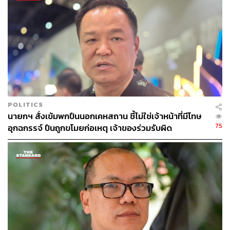
มาตรฐาน พ.ศ. 2568 จากเดิมที่จะมีผลใช้บังคับในวันที่ 22
มิถุนายน 2569 แก้ไขเป็นให้ใช้บังคับตั้งแต่วันที่ 22 มิถุนายน
2570 เป็นต้นไป (ขยายระยะเวลาออกไปอีก 1 ปี)
ทั้งนี้ การขยายระยะเวลาบังคับใช้กฎกระทรวงดังกล่าวจะ
ช่วยป้องกันไม่ให้ธุรกิจขนาดเล็กต้องปิดตัวลง เนื่องจากไม่
สามารถปฏิบัติตามกฎกระทรวงได้ทันท่วงที นอกจากนี้ยัง
ช่วยให้ประชาชนไม่ต้องแบกรับภาระค่าครองชีพที่สูงขึ้นจาก
การปรับเปลี่ยนบรรจุภัณฑ์อย่างกะทันหันในช่วงที่เศรษฐกิจ
POLITICS
กำลังปรับตัว และป้องกันการขาดแคลนผลิตภัณฑ์
นายกฯ สั่งเข้มพกปืนนอกเคหสถาน ชี้ไม่ใช่เจ้าหน้าที่มีโทษ
อุตสาหกรรมกระดาษสัมผัสอาหารในท้องตลาด
75
อุกฉกรรจ์ ปืนถูกขโมยก่อเหตุ เจ้าของร่วมรับผิด
TAGS:
นายกรัฐมนตรี
กระทรวงอุตสาหกรรม
คณะรัฐมนตรี
สำนักงานคณะกรรมการคุ้มครองผู้บริโภค
ลลิดา เพริศวิวัฒนา
อนุทิน ชาญวีรกูล
พลอยทะเล ลักษมีแสงจันทร์