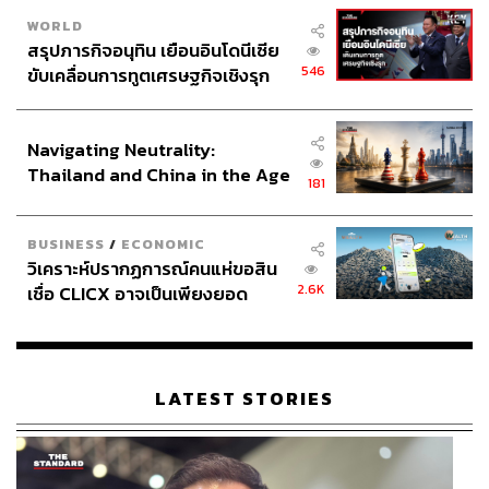
WORLD
สรุปภารกิจอนุทิน เยือนอินโดนีเซีย
546
ขับเคลื่อนการทูตเศรษฐกิจเชิงรุก
ประกาศหุ้นส่วนยุทธศาสตร์ไทย –
อินโดนีเซีย
Navigating Neutrality:
Thailand and China in the Age
181
of a New Global Order
BUSINESS
/
ECONOMIC
วิเคราะห์ปรากฏการณ์คนแห่ขอสิน
2.6K
เชื่อ CLICX อาจเป็นเพียงยอด
ภูเขาน้ำแข็ง ของปัญหาหนี้ครัว
เรือนไทยที่ถูกซุกไว้
LATEST STORIES