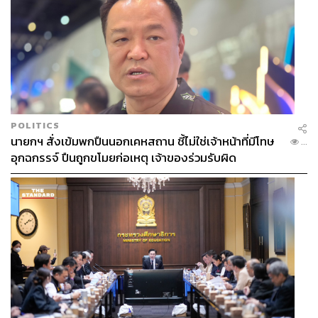
POLITICS
นายกฯ สั่งเข้มพกปืนนอกเคหสถาน ชี้ไม่ใช่เจ้าหน้าที่มีโทษ
...
อุกฉกรรจ์ ปืนถูกขโมยก่อเหตุ เจ้าของร่วมรับผิด