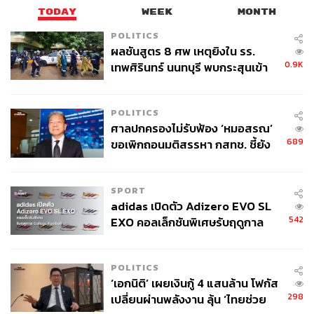
TODAY
WEEK
MONTH
POLITICS
ผลชันสูตร 8 ศพ เหตุยิงใน รร.
0.9K
เทพศิรินทร์ นนทบุรี พบกระสุนเข้า
จุดสำคัญ ‘ศีรษะ-หน้าอก’ ครูถูกยิง
4 นัด จากระยะไกล
POLITICS
ศาลปกครองไม่รับฟ้อง ‘หมอสรณ’
689
ขอเพิกถอนมติสรรหา กสทช. ชี้ยัง
ไม่ใช่ผู้เดือดร้อนเสียหาย
SPORT
adidas เปิดตัว Adizero EVO SL
542
EXO คอลเล็กชันพิเศษรับฤดูกาล
College Football
POLITICS
‘เอกนิติ’ เผยเงินกู้ 4 แสนล้าน โฟกัส
298
เปลี่ยนผ่านพลังงาน ลุ้น ‘ไทยช่วย