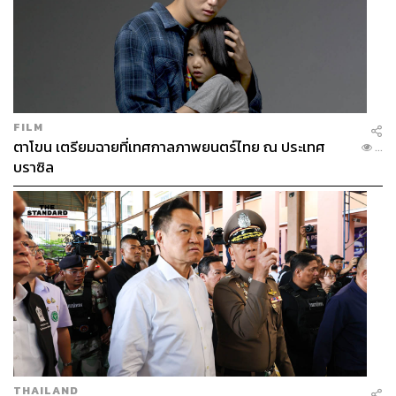
FILM
ตาโขน เตรียมฉายที่เทศกาลภาพยนตร์ไทย ณ ประเทศ
...
บราซิล
THAILAND