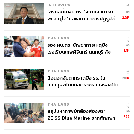
INTERVIEW
ไขรหัสตั้ง ผบ.ตร. ‘ความสามารถ
2.5K
vs อาวุโส’ และอนาคตการปฏิรูปสี
กากี กับ พล.ต.อ. เอก อังสนานนท์
THAILAND
รอง ผบ.ตร. บัญชาการเหตุยิง
1.1K
โรงเรียนเทพศิรินทร์ นนทบุรี สั่ง
ค้นหา 2 รอบยืนยันไร้คนติดค้าง พบ
ศพปู่-ย่าที่บ้านพักผู้ก่อเหตุ
THAILAND
สื่อนอกจับตากราดยิง รร. ใน
1K
นนทบุรี ชี้ไทยมีอัตราครอบครองปืน
สูงในระดับต้นของภูมิภาค
THAILAND
สรุปมหากาพย์กล้องส่องพระ
777
ZEISS Blue Marine จากสัญญา
ผลิต 8.3 ล้าน สู่ข้อพิพาท ‘มา
เวลล์ฯ’ ฟ้อง ‘โทน บางแค’ ผิดนัด