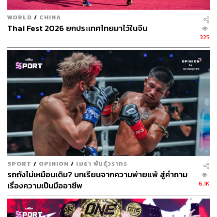
WORLD
/
CHINA
Thai Fest 2026 ยกประเทศไทยมาไว้ในจีน
325
SPORT
/
OPINION
/
เมธา พันธุ์วราทร
รถถังไม่เหมือนเดิม? บทเรียนจากความพ่ายแพ้ สู่คำถาม
6.1K
เรื่องความเป็นมืออาชีพ