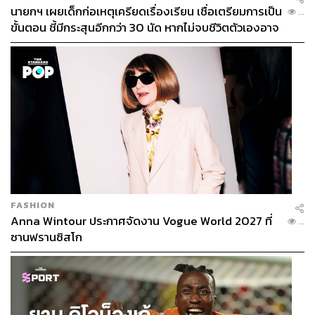
นายกฯ เผยเด็กก่อเหตุเครียดเรื่องเรียน เชื่อเตรียมการเป็น
...
ขั้นตอน ชี้มีกระสุนอีกกว่า 30 นัด หากไม่จบชีวิตตัวเองอาจ
สูญเสียเพิ่ม
TAGS:
มวยไทย
Kickboxing
RWS Fight Night
บัวขาว บัญชาเมฆ
เวทีมวยราชดำเนิน
R80
FASHION
232
Anna Wintour ประกาศจัดงาน Vogue World 2027 ที่
...
ซานฟรานซิสโก
ABOUT THE AUTHOR
สมศักดิ์ จันทวิชชประภา
โปรดิวเซอร์ คอลัมนิสต์ และบรรณาธิการ ผู้
หลงใหลในความตื่นเต้นของกีฬาและความ