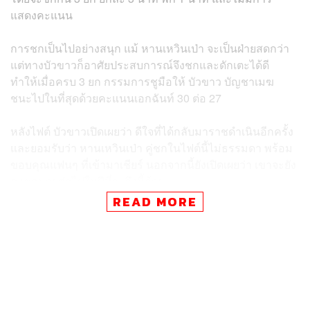
แสดงคะแนน
การชกเป็นไปอย่างสนุก แม้ หานเหวินเป่า จะเป็นฝ่ายสดกว่า
แต่ทางบัวขาวก็อาศัยประสบการณ์จึงชกและดักเตะได้ดี
ทำให้เมื่อครบ 3 ยก กรรมการชูมือให้ บัวขาว บัญชาเมฆ
ชนะไปในที่สุดด้วยคะแนนเอกฉันท์ 30 ต่อ 27
หลังไฟต์ บัวขาวเปิดเผยว่า ดีใจที่ได้กลับมาราชดำเนินอีกครั้ง
และยอมรับว่า หานเหวินเป่า คู่ชกในไฟต์นี้ไม่ธรรมดา พร้อม
ขอบคุณแฟนๆ ที่เข้ามาเชียร์ นอกจากนี้ยังเปิดเผยว่า เขาจะยัง
คงชกมวยต่อไปในปีที่จะถึงนี้ด้วย
READ MORE
สนับสนุนอุปกรณ์ถ่ายภาพโดย Canon Imaging Thailand