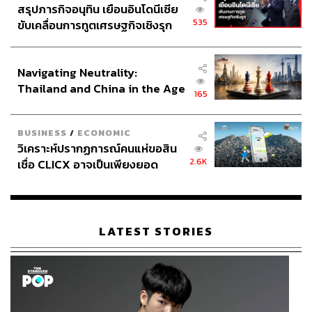
สรุปภารกิจอนุทิน เยือนอินโดนีเซีย
535
ขับเคลื่อนการทูตเศรษฐกิจเชิงรุก
ประกาศหุ้นส่วนยุทธศาสตร์ไทย –
อินโดนีเซีย
Navigating Neutrality:
Thailand and China in the Age
165
of a New Global Order
BUSINESS
/
ECONOMIC
วิเคราะห์ปรากฏการณ์คนแห่ขอสิน
2.6K
เชื่อ CLICX อาจเป็นเพียงยอด
ภูเขาน้ำแข็ง ของปัญหาหนี้ครัว
เรือนไทยที่ถูกซุกไว้
LATEST STORIES