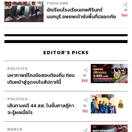
THAILAND
จ่ายหนี้-แอบระบุแบรนด์
นักเรียนโรงเรียนเทพศิรินทร์
760
นนทบุรี อพยพเข้ายังพื้นที่ปลอดภัย
ชั่วคราว หลังเหตุใช้อาวุธปืนภายใน
โรงเรียนคลี่คลาย
EDITOR'S PICKS
POLITICS
มหากาพย์โกงข้อสอบท้องถิ่น ก่อน
555
เดินหน้าสู่จุดจบในสัปดาห์นี้
POLITICS
เส้นทางคดี 44 สส. ในชั้นศาลฎีกา
192
จะรู้ผลเมื่อไร
WORLD