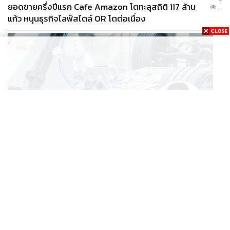
ยอดขายครึ่งปีแรก Cafe Amazon โตทะลุสถิติ 117 ล้าน
...
แก้ว หนุนธุรกิจไลฟ์สไตล์ OR โตต่อเนื่อง
BUSINESS
/
ECONOMIC
‘เอกนิติ’ เล็งงัดมาตรการใหม่ ลดภาษีสรรพสามิต หวังดึง
...
ผู้ผลิต EV มาตั้งโรงงานในไทย