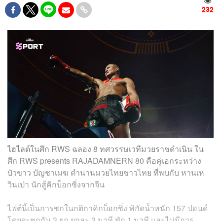
232
ไฮไลต์ในศึก RWS ฉลอง 8 ทศวรรษเวทีมวยราชดำเนิน ใน
ศึก RWS presents RAJADAMNERN 80 คือคู่เอกระหว่าง
บัวขาว บัญชาเมฆ ตำนานมวยไทยชาวไทย ที่พบกับ หานเห
วินเป่า นักสู้คิกบ็อกซิ่งจากจีน
ไฟต์นี้เป็นการชกในกติกาคิกบ็อกซิ่ง พิกัดน้ำหนัก 157 ปอนด์
โดยจะชกกัน 3 ยก ยกละ 3 นาที พัก 1 นาที และไม่มีการ