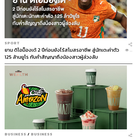
สงบของการอ่านหนังสือเงียบๆ
ABOUT THE PHOTOGRAPHER
ศวิตา พูลเสถียร
ช่างภาพข่าว ประจำสำนักข่าว THE
STANDARD
SPORT
ยาน ดิโอม็องเด้ 2 ปีก่อนยังไร้สโมสรอาชีพ สู่นักเตะค่าตัว
...
125 ล้านยูโร กับคำสัญญาถึงน้องสาวผู้ล่วงลับ
BUSINESS
/
BUSINESS