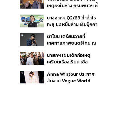
สิกวิดีโอ
เหตุยิงในห้าง กรมพินิจฯ ชี้
ประพฤติดี-รับการรักษาต่อ
บางจากฯ Q2/69 ทำกำไร
เนื่อง ประเมินปล่อยตัว
ทะลุ 1.2 หมื่นล้าน เริ่มบุ๊กกำ
ไร ‘SAF’ เชิงพาณิชย์ครั้ง
ตาโขน เตรียมฉายที่
แรก หนุนรายได้ครึ่งปีทะลุ
เทศกาลภาพยนตร์ไทย ณ
3.2 แสนล้าน
ประเทศบราซิล
นายกฯ เผยเด็กก่อเหตุ
เครียดเรื่องเรียน เชื่อ
เตรียมการเป็นขั้นตอน ชี้มี
Anna Wintour ประกาศ
กระสุนอีกกว่า 30 นัด หาก
จัดงาน Vogue World
ไม่จบชีวิตตัวเองอาจสูญ
2027 ที่ซานฟรานซิสโก
เสียเพิ่ม