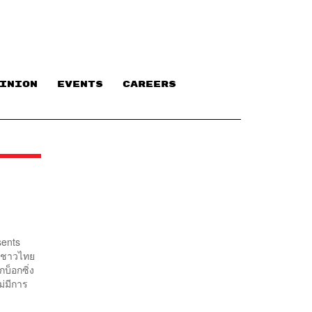
INION
EVENTS
CAREERS
sents
ยชาวไทย
กบ็อกซิ่ง
ม่มีการ