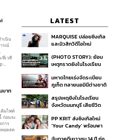
LATEST
ai
MARQUISE ปล่อยซิงเกิล
ำเนิน
และมิวสิกวิดีโอใหม่
ารณ์
IRONIC ที่เสียดสีความ
น
(PHOTO STORY): ย้อน
ี่เวที
สัมพันธ์สุด Toxic
เหตุกราดยิงในโรงเรียน
p...
ต่างประเทศ ที่ผู้ก่อเหตุเป็น
มหาดไทยเร่งจัดระเบียบ
นักเรียน
ภูเก็ต ทลายนอมินีต่างชาติ
้านบาท
คุมเจ็ตสกี สางบริษัทฮุบ
สรุปเหตุยิงในโรงเรียน
ที่ดิน เคลียร์ใบอนุญาต
จังหวัดนนทบุรี เสียชีวิต
โรงแรมค้าง 7 ปี
เดิมไฟต์
รวม 8 ราย โฆษก ตร. เผย
ี้ ก่อนจะ
PP KRIT ส่งซิงเกิลใหม่
ปมค้นประวัติคดีกราดยิงที่
ัดการ
‘Your Candy’ พร้อมพา
สหรัฐฯ
่ายทอดสด
ต้าเหนิง และ ณิชา ร่วมมิว
จับตาคดีเยาวชน 14 ปี ก่อ