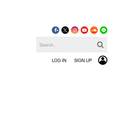
LOG IN
SIGN UP