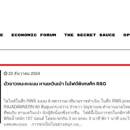
E
ECONOMIC FORUM
THE SECRET SAUCE​
OP
22 ธันวาคม 2024
บัวขาวชนะคะแนน หานเหวินเป่า ในไฟต์พิเศษศึก R80
ไฮไลต์ในศึก RWS ฉลอง 8 ทศวรรษเวทีมวยราชดำเนิน ในศึก RWS pre
RAJADAMNERN 80 คือคู่เอกระหว่าง บัวขาว บัญชาเมฆ ตำนานมวยไท
ที่พบกับ หานเหวินเป่า นักสู้คิกบ็อกซิ่งจากจีน ไฟต์นี้เป็นการชกในกติกาคิ
พิกัดน้ำหนัก 157 ปอนด์ โดยจะชกกัน 3 ยก ยกละ 3 นาที พัก 1 นาที และไ
แสดงคะแนน การชกเป็นไปอย่างสนุก แม...