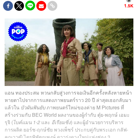
1.5K
แอน ทองประสม หวนกลับสู่วงการจอเงินอีกครั้งหลังหายหน้า
หายตาไปจากการแสดงภาพยนตร์ราว 20 ปี ล่าสุดเธอกลับมา
แล้วใน
บัวผันฟันยับ
ภาพยนตร์ใหม่ของค่าย M Pictures ที่
สร้างร่วมกับ BEC World ผลงานของผู้กำกับ ตุ๋ย-พฤกษ์ เอมะ
รุจิ (
ไบค์แมน 1-2
และ
อีเรียมซิ่ง
)
และผู้อำนวยการบริหาร
การผลิต ยอร์ช-ฤกษ์ชัย พวงเพ็ชร์ ประกบคู่กับพระเอก กลัฟ-
คณาวุฒิ ไตรพิพัฒนพงษ์ ดาวรุ่งดวงใหม่แห่งช่อง 3