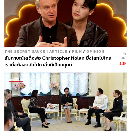
มากไปกว่านั้น องค์ประกอบบางอย่างที่ไม่จำเป็นยังถูกอัดเข้า
มาเพิ่มเติม ทำให้ตัวภาพยนตร์ที่มีความเหนือจริงอยู่แล้ว
กลายเป็นดูล้นๆ จนเราขำออกมาแบบกล้ำกลืน ไม่ว่าจะเป็น
THE SECRET SAUCE | ARTICLE
/
FILM
/
OPINION
สัมภาษณ์เสด็จพ่อ Christopher Nolan ยิ่งโลกไปไกล
มุกนักพากย์เสียง ของประดิษฐ์สุดล้ำ หรือแม้กระทั่ง
3.2K
เรายิ่งต้องกลับไปหาสิ่งที่เป็นมนุษย์
โครงสร้างทางเนื้อเรื่องที่ไม่มีน้ำหนักและขาดมิติมาตั้งแต่ต้น
ควบคู่กับการเสิร์ฟความทะเล้นสไตล์ไทยๆ เข้ามาผสม จุด
เหล่านี้จึงสร้างบาดแผลให้เกิดขึ้นใน
บัวผันฟันยับ
ในส่วนของความเฮฮา
บัวผันฟันยับ
ยังคงมีลายเส้นของผู้
กำกับ ตุ๋ย พฤกษ์ อย่างแจ่มชัด ไล่เลียงตั้งแต่ความตลกแบบ
เล่นใหญ่ ทั้งฉากแอ็กชันและบทสนทนา ดังที่เราได้เห็นกันไป
แล้วในตัวอย่าง ภายในภาพยนตร์เองก็ถูกใส่เข้ามาอย่างเนือง
แน่นเช่นเดียวกัน ผนวกกับหลายช่วงที่มีการหยอดมุกเฉพาะ
ซึ่งจุดๆ นี้อาจทำให้ผู้ชมบางคนอาจไม่เข้าใจในบริบทนั้นได้