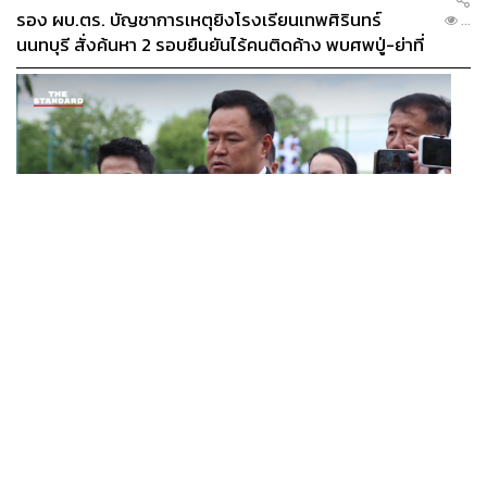
รอง ผบ.ตร. บัญชาการเหตุยิงโรงเรียนเทพศิรินทร์
...
นนทบุรี สั่งค้นหา 2 รอบยืนยันไร้คนติดค้าง พบศพปู่-ย่าที่
บ้านพักผู้ก่อเหตุ
THAILAND
/
POLITICS
นายกฯ ย้ำต้องตรวจสอบเงินในกระเป๋ารัฐบาลก่อนเคาะลุย
...
ไทยช่วยไทย พลัส เฟส 2 หรือปรับเกณฑ์ 50:50 ยันเงิน
คงคลังรัฐบาลแข็งแรง