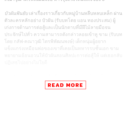
บัวผันฟันยับ
เล่าเรื่องราวเกี่ยวกับหมู่บ้านหลืบหลบเหล็ก ผ่าน
ตัวละครหลักอย่าง บัวผัน (รับบทโดย แอน ทองประสม) ผู้
เก่งกาจด้านการต่อสู้และเป็นนักดาบที่มีฝีไม้ลายมือจน
ประจักษ์ไปทั่ว ความสามารถดังกล่าวลอยเข้าหู ขาม (รับบท
โดย กลัฟ-คณาวุฒิ ไตรพิพัฒนพงษ์) เด็กหนุ่มผู้อยาก
แข็งแกร่งเหมือนพ่อของเขาที่เคยเป็นทหารรบชั้นเอก ขาม
พยายามอ้อนอวนให้บัวผันสอนศิลปะการต่อสู้ให้ แต่เธอกลับ
ปฏิเสธไปอย่างไม่ใยดี
กระทั่งความอันตรายเริ่มคืบคลานเข้าสู่หมู่บ้าน เนื่องจาก
กลุ่มทหารญี่ปุ่นสุดโหดที่ชาวบ้านเรียกกันว่า ‘แก๊งซามูไร
READ MORE
คลั่ง’ ทยอยขโมยของสำคัญต่างๆ รวมถึงเข่นฆ่าชาวบ้านจน
เกิดวิกฤตการณ์ยุ่งเหยิง ขามจึงขออาสาเป็นหนึ่งในผู้พิทักษ์
ของทีมคุ้มกันแห่งหลืบหลบเหล็ก ด้วยเหตุนี้จึงทำให้บัวผัน
ยอมใจอ่อนรับขามเป็นลูกศิษย์จนได้ ซึ่งระหว่างนั้นความรู้สึก
หวามไหวบางอย่างระหว่างคนสองคนก็เกิดขึ้นตามมา