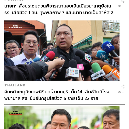
นายกฯ สั่งประชุมด่วนพิจารณามอบเงินเยียวยาเหตุยิงใน
...
รร. เสียชีวิต 1 ลบ. ทุพพลภาพ 7 แสนบาท บาดเจ็บสาหัส 2
แสนบาท บาดเจ็บเล็กน้อย 1 แสนบาท
THAILAND
คืบหน้าเหตุยิงเทพศิรินทร์ นนทบุรี เด็ก 14 เสียชีวิตที่โรง
...
พยาบาล สธ. ยืนยันครูเสียชีวิต 5 ราย เจ็บ 22 ราย