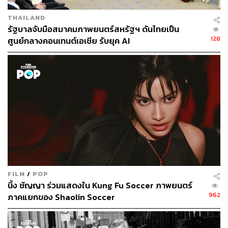
THAILAND
นอกจากนี้ทางฝั่งของนักแสดงนำเองก็พอมีข้อติดขัดบ้าง
รัฐบาลจับมือสมาคมภาพยนตร์สหรัฐฯ ดันไทยเป็น
ประปรายในแง่ของการแสดง โดยเฉพาะกับ แอน ทองประสม
128
ศูนย์กลางคอนเทนต์เอเชีย รับยุค AI
ที่ทุกคนต่างมั่นใจในฝีมือการแสดงของเธอเสมอมา หากแต่
ครั้งนี้กับบทบัวผัน เรากลับมองเห็นถึงความคุ้นเคยจาก
บทบาทต่างๆ ของเธอมาผสมปนเปอยู่ในนี้ ไม่ว่าจะเป็นด้าน
มุทะลุแบบ อลิน ทิพยดา จาก
สูตรเสน่หา
(2550) หรือมุมน่า
รักกุ๊กกิ๊กเหมือนผลงานล่าสุดอย่าง
ซุปตาร์ 2550
(2565) ก็ยัง
มีโผล่มาเจือจางให้เราได้สัมผัสถึง จึงอาจเป็นอีกจุดอ่อนหนึ่งที่
ทำให้เธอยังดูไม่สลัดภาพการแสดงแบบละครไปได้หมดจด
เมื่อก้าวกลับมาสู่วงการจอเงินหลังทิ้งห่างไปนานหลายปี
สำหรับผู้เขียน ภาพยนตร์คอเมดี้
บัวผันฟันยับ
มีทั้งความตลก
และไม่ตลกผสมปนกันไป เช่น มีหลายช่วงที่ผู้กำกับพยายาม
FILM
/
POP
ขยี้จนเกินพอดี อย่างบท แจ้ (รับบทโดย ฮาย-อาภาพร
นิ้ง ชัญญา ร่วมแสดงใน Kung Fu Soccer ภาพยนตร์
นครสวรรค์) ตัวละครที่ต้องได้รับบาดเจ็บแบบวายป่วงอยู่บ่อย
962
ภาคแยกของ Shaolin Soccer
ครั้ง พบเจอแต่เรื่องน่าหวาดเสียว จนได้ยินเสียงคนดูข้างๆ
ร้องซี๊ดซ๊าดตาม ปัจจัยยิบย่อยเหล่านี้จึงทำให้มุกตลกบางช่วง
ไม่ได้ทำหน้าที่ของมันอย่างที่ควรจะเป็น