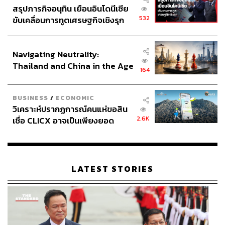
สรุปภารกิจอนุทิน เยือนอินโดนีเซีย
532
ขับเคลื่อนการทูตเศรษฐกิจเชิงรุก
ประกาศหุ้นส่วนยุทธศาสตร์ไทย –
อินโดนีเซีย
Navigating Neutrality:
Thailand and China in the Age
TAGS:
ภาพยนตร์
แอน ทองประสม
164
of a New Global Order
กลัฟ-คณาวุฒิ ไตรพิพัฒนพงษ์
ตุ๋ย-พฤกษ์ เอมะรุจิ
บัวผันฟันยับ
ยอร์ช-ฤกษ์ชัย พวงเพ็ชร์
BUSINESS
/
ECONOMIC
วิเคราะห์ปรากฏการณ์คนแห่ขอสิน
2.6K
เชื่อ CLICX อาจเป็นเพียงยอด
ภูเขาน้ำแข็ง ของปัญหาหนี้ครัว
เรือนไทยที่ถูกซุกไว้
LATEST STORIES
1.5K
ABOUT THE AUTHOR