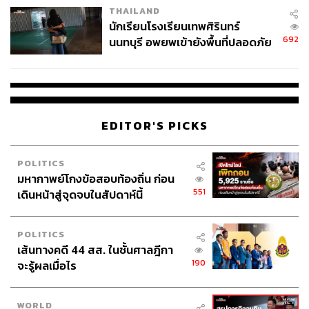
ควัน เนื่องจากจังหวะรับส่งนั้นเต็มเปี่ยมไปด้วยไหวพริบและ
THAILAND
จ่ายหนี้-แอบระบุแบรนด์
นักเรียนโรงเรียนเทพศิรินทร์
ลื่นไหล
692
นนทบุรี อพยพเข้ายังพื้นที่ปลอดภัย
ชั่วคราว หลังเหตุใช้อาวุธปืนภายใน
บัวผันฟันยับ
อาจจะเป็นภาพยนตร์ที่เหมาะสมกับกลุ่มเป้า
โรงเรียนคลี่คลาย
หมายที่ต้องการเสพความบันเทิงเป็นหลัก แม้ว่าบางจุดอาจจะ
มีช่องโหว่ไปบ้าง แต่ข้อดีก็ยังมีพลังจากนักแสดงหลายคนที่ส่ง
ออกความตลกพอให้ยิ้มออก บวกกับงานโปรดักชันระดับพอดู
EDITOR'S PICKS
ดี เพียงจุดนี้ก็อาจทำให้ผู้ชมบางคนรู้สึกเบิกบานไปตามตัว
ภาพยนตร์ได้ ซึ่งทั้งหมดก็ขึ้นอยู่กับประสบการณ์ร่วมของผู้ชม
แต่ละคน
POLITICS
มหากาพย์โกงข้อสอบท้องถิ่น ก่อน
รับชมตัวอย่างภาพยนตร์ได้ที่นี่
551
เดินหน้าสู่จุดจบในสัปดาห์นี้
POLITICS
เส้นทางคดี 44 สส. ในชั้นศาลฎีกา
190
จะรู้ผลเมื่อไร
WORLD