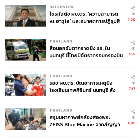
INTERVIEW
ไขรหัสตั้ง ผบ.ตร. ‘ความสามารถ
2.2K
vs อาวุโส’ และอนาคตการปฏิรูปสี
กากี กับ พล.ต.อ. เอก อังสนานนท์
THAILAND
ในทางกลับกัน ด้านโปรดักชันของ รฤก โปรดั๊กชั่น ยังถือว่ามี
สื่อนอกจับตากราดยิง รร. ใน
ความสวยงามเหมือน
อีเรียมซิ่ง
ก่อนหน้านี้แฝงไว้อยู่ การถ่าย
766
นนทบุรี ชี้ไทยมีอัตราครอบครองปืน
ภาพทิวทัศน์ดูโดดเด่น ทำให้เราอดที่จะลอบชมบรรยากาศ
สูงในระดับต้นของภูมิภาค
แถวคุ้งน้ำไม่ได้ จุดเด่นของรฤกคือการสร้างความเป็นไทย
THAILAND
สมัยย้อนยุค และดูเหมือนว่าโปรดักชันนี้จะเนรมิตออกมาได้
รอง ผบ.ตร. บัญชาการเหตุยิง
ยอดเยี่ยม อาจเข้าตาถึงชาวต่างชาติที่หลงรักเอกลักษณ์ใน
747
โรงเรียนเทพศิรินทร์ นนทบุรี สั่ง
ความเป็นไทยได้อย่างง่ายดาย
ค้นหา 2 รอบยืนยันไร้คนติดค้าง พบ
ศพปู่-ย่าที่บ้านพักผู้ก่อเหตุ
อีกสิ่งหนึ่งที่เราต้องยอมรับ คือพลังการแสดงแบบตลก
THAILAND
ธรรมชาติจากนักแสดงสมทบท่านอื่น ไม่ว่าจะเป็น อ๊อด น่า
สรุปมหากาพย์กล้องส่องพระ
รัก, ก๊อตจิ-ทัชชกร บุญลัภยานันท์, จ๊ะ-นงผณี มหาดไทย ฯลฯ
695
ZEISS Blue Marine จากสัญญา
ซึ่งหลายคนเคยมีประสบการณ์และถนัดงานคอเมดี้อยู่เป็นทุน
ผลิต 8.3 ล้าน สู่ข้อพิพาท ‘มา
เดิม การปรากฏตัวของพวกเขาจึงทำให้อะไรๆ ดูดีขึ้นมาทัน
เวลล์ฯ’ ฟ้อง ‘โทน บางแค’ ผิดนัด