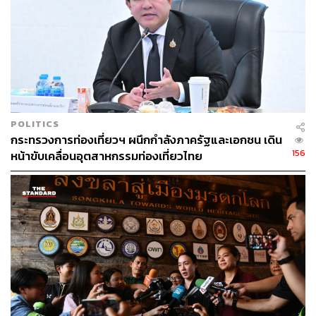
TAGS:
วิทยาศาสตร์
สมอง
ระบบโดพามีน
การท่องเที่ยว
วันหยุดพักร้อน
POLITICS
กระทรวงการท่องเที่ยวฯ ผนึกกำลังภาครัฐและเอกชน เดิน
156
หน้าขับเคลื่อนอุตสาหกรรมท่องเที่ยวไทย
143
ABOUT THE AUTHOR
THE STANDARD WEALTH