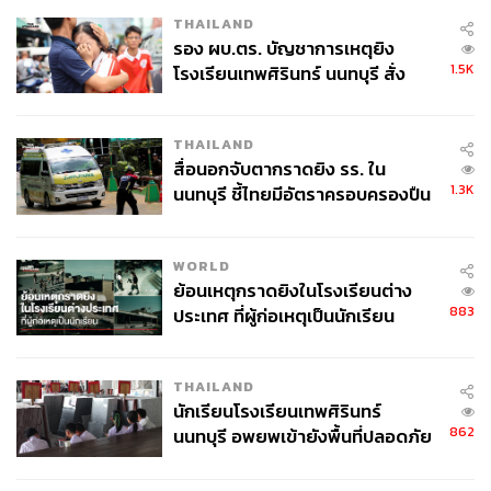
THAILAND
รอง ผบ.ตร. บัญชาการเหตุยิง
1.5K
โรงเรียนเทพศิรินทร์ นนทบุรี สั่ง
ค้นหา 2 รอบยืนยันไร้คนติดค้าง พบ
ศพปู่-ย่าที่บ้านพักผู้ก่อเหตุ
THAILAND
สื่อนอกจับตากราดยิง รร. ใน
1.3K
นนทบุรี ชี้ไทยมีอัตราครอบครองปืน
สูงในระดับต้นของภูมิภาค
WORLD
ย้อนเหตุกราดยิงในโรงเรียนต่าง
883
ประเทศ ที่ผู้ก่อเหตุเป็นนักเรียน
THAILAND
นักเรียนโรงเรียนเทพศิรินทร์
862
นนทบุรี อพยพเข้ายังพื้นที่ปลอดภัย
ชั่วคราว หลังเหตุใช้อาวุธปืนภายใน
โรงเรียนคลี่คลาย