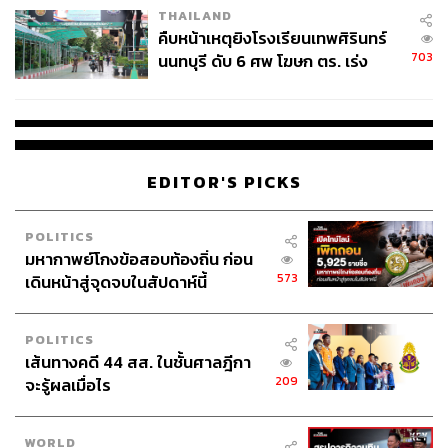
THAILAND
คืบหน้าเหตุยิงโรงเรียนเทพศิรินทร์
703
นนทบุรี ดับ 6 ศพ โฆษก ตร. เร่ง
สอบปมขโมยปืนปู่ก่อเหตุ
EDITOR'S PICKS
POLITICS
มหากาพย์โกงข้อสอบท้องถิ่น ก่อน
573
เดินหน้าสู่จุดจบในสัปดาห์นี้
POLITICS
เส้นทางคดี 44 สส. ในชั้นศาลฎีกา
209
จะรู้ผลเมื่อไร
WORLD