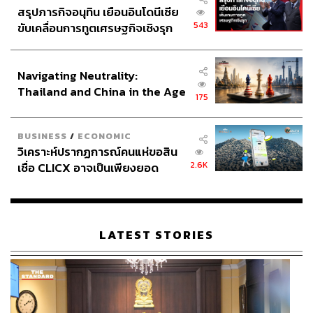
สรุปภารกิจอนุทิน เยือนอินโดนีเซีย
543
ขับเคลื่อนการทูตเศรษฐกิจเชิงรุก
ประกาศหุ้นส่วนยุทธศาสตร์ไทย –
อินโดนีเซีย
Navigating Neutrality:
Thailand and China in the Age
175
of a New Global Order
BUSINESS
/
ECONOMIC
วิเคราะห์ปรากฏการณ์คนแห่ขอสิน
2.6K
เชื่อ CLICX อาจเป็นเพียงยอด
ภูเขาน้ำแข็ง ของปัญหาหนี้ครัว
เรือนไทยที่ถูกซุกไว้
LATEST STORIES