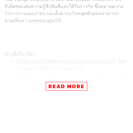
รับผิดชอบต่อความรู้สึกยินดีและได้รับรางวัล ซึ่งหมายความ
ว่าการวางแผนง่ายๆ และตั้งตารอวันหยุดพักผ่อนสามารถ
ช่วยเพิ่มความสุขของคุณได้
ข่าวที่เกี่ยวข้อง:
ไม่มีความสุขในที่ทำงานแต่ไม่สามารถลาออกได้! นี่คือ
คำแนะนำเพื่อฮีลใจตัวของเราเอง
นักจิตวิทยาจากฮาร์วาร์ด แนะ 9 ประโยคเพิ่ม ‘ความยืด
หยุ่นทางอารมณ์’ เปลี่ยนสถานการณ์ไม่เป็นดั่งใจให้เป็น
READ MORE
บทเรียน
ตัดประชุมที่ไม่จำเป็นออก กระตุ้นให้การทำงาน 4 วันต่
อสัปดาห์ได้ผลดี พนักงานรู้สึก ‘หมดไฟน้อยลง’ และสุข
ภาพโดยรวมดีขึ้น