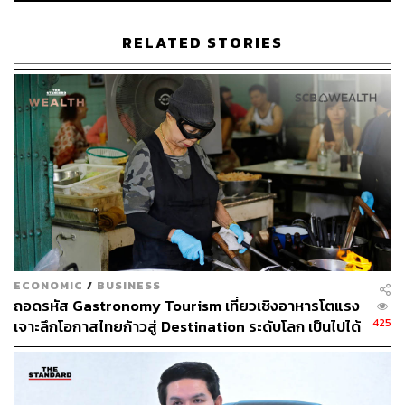
อย่างไรก็ตาม ตรวจสอบให้แน่ใจว่าการพักร้อนของคุณจะไม่
RELATED STORIES
กลายเป็นต้นตอของความเครียดครั้งใหม่ การวางแผนเป็นสิ่ง
สำคัญ การรู้ว่าจะคาดหวังอะไรสามารถป้องกันเรื่องไม่คาด
คิดได้
อีกเรื่องที่น่าสนใจ แต่ยังคงเป็นเรื่องที่ถกเถียงกันอยู่ว่า การลา
พักร้อนที่ยาวนานกว่านั้นให้ผลประโยชน์ที่สำคัญมากกว่า
การหยุดพักระยะสั้นและบ่อยกว่าหรือไม่ ไม่ว่าจะใช้เวลานาน
แค่ไหน แต่สิ่งสำคัญคือการมีส่วนร่วมในกิจกรรมที่ทำให้คุณ
สดชื่นและกระปรี้กระเปร่ามากกว่า!
อ้างอิง:
ECONOMIC
/
BUSINESS
https://edition.cnn.com/travel/vacations-are-good-for-
ถอดรหัส Gastronomy Tourism เที่ยวเชิงอาหารโตแรง
you-scn-wellness
425
เจาะลึกโอกาสไทยก้าวสู่ Destination ระดับโลก เป็นไปได้
แค่ไหน
สามารถติดตาม THE STANDARD WEALTH
ผ่านแอปพลิเคชันต่างๆ ที่คุณสะดวกหรือใช้งานอยู่แล้วได้เลย