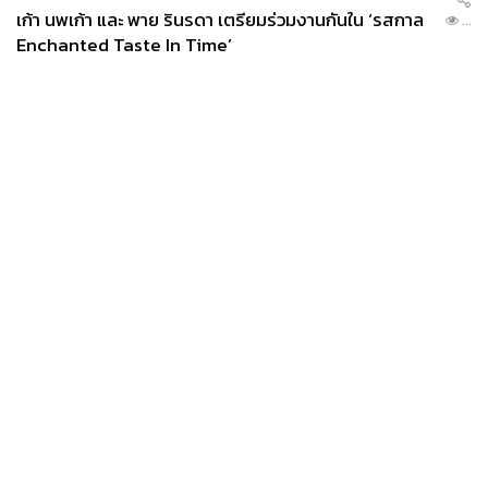
เก้า นพเก้า และ พาย รินรดา เตรียมร่วมงานกันใน ‘รสกาล
...
Enchanted Taste In Time’
News
Wealth
Pop
Podcast
Video
Now
Opinion
Careers
Events
Privacy
About
Contact
Policy
FOR
ADVERTISING
MEMBERSHIP