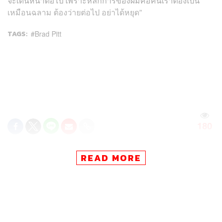
จะเดินหน้าต่อไป เพราะหลักการของผมคือคนเราต้องเป็น
เหมือนฉลาม ต้องว่ายต่อไป อย่าได้หยุด”
TAGS:
Brad Pitt
180
READ MORE
ABOUT THE AUTHOR
คริสตอฟเฟอร์ สเวนซัน
บรรณาธิการแฟชั่นและคัลเจอร์ต่างประเทศ
ประจำสำนักข่าว THE STANDARD