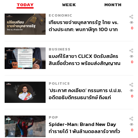
TODAY
WEEK
MONTH
ECONOMIC
เทียบรายจ่ายบุคลากรรัฐ ไทย vs.
0
ต่างประเทศ: พบภาษีทุก 100 บาท
ของคนไทยใช้ไปกับข้าราชการเฉียด
40 บาท
BUSINESS
แบงก์ไร้สาขา CLICX ปิดรับสมัคร
0
สินเชื่อชั่วคราว พร้อมส่งสัญญาณ
เตือนกลุ่มกู้เงินผิดวัตถุประสงค์-ให้
ข้อมูลเท็จ เตรียมดำเนินคดีเด็ดขาด
POLITICS
‘ประภาศ คงเอียด’ กรรมการ ป.ป.ช.
0
อดีตอธิบดีกรมธนารักษ์ ถึงแก่
อนิจกรรม
POP
Spider-Man: Brand New Day
0
ทำรายได้ 1 พันล้านดอลลาร์จากทั่ว