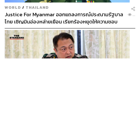
WORLD
/
THAILAND
Justice For Myanmar ออกแถลงการณ์ประณามรัฐบาล
...
ไทย เชิญมินอ่องหล่ายเยือน เรียกร้องหยุดให้ความชอบ
ธรรมรัฐบาลทหาร
THAILAND
ทวงคืนทับลาน สุชาติ ลั่นไม่ปล่อยนายทุนฮุบป่า เผย ‘ส
...
ตาร์เวลล์’ รื้อถอนเองคืบ 40% เตือนผู้ฝ่าฝืนเจอขั้นเด็ด
ขาด