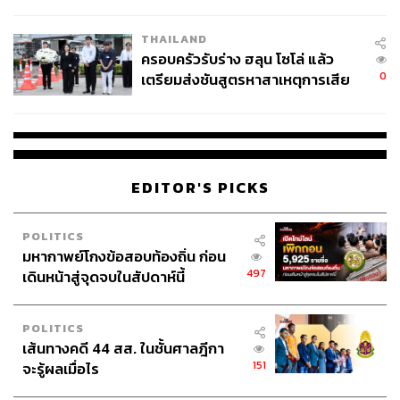
โลกภายใน 6 วัน
THAILAND
ครอบครัวรับร่าง ฮลุน โซโล่ แล้ว
0
เตรียมส่งชันสูตรหาสาเหตุการเสีย
ชีวิต
EDITOR'S PICKS
POLITICS
มหากาพย์โกงข้อสอบท้องถิ่น ก่อน
497
เดินหน้าสู่จุดจบในสัปดาห์นี้
POLITICS
เส้นทางคดี 44 สส. ในชั้นศาลฎีกา
151
จะรู้ผลเมื่อไร