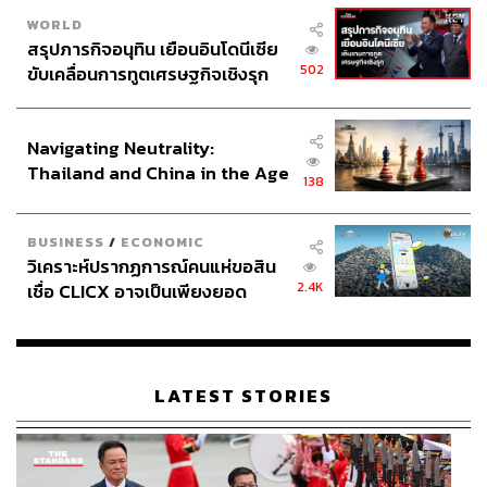
WORLD
สรุปภารกิจอนุทิน เยือนอินโดนีเซีย
502
ขับเคลื่อนการทูตเศรษฐกิจเชิงรุก
ประกาศหุ้นส่วนยุทธศาสตร์ไทย –
อินโดนีเซีย
Navigating Neutrality:
Thailand and China in the Age
138
of a New Global Order
BUSINESS
/
ECONOMIC
วิเคราะห์ปรากฏการณ์คนแห่ขอสิน
2.4K
เชื่อ CLICX อาจเป็นเพียงยอด
ภูเขาน้ำแข็ง ของปัญหาหนี้ครัว
เรือนไทยที่ถูกซุกไว้
LATEST STORIES