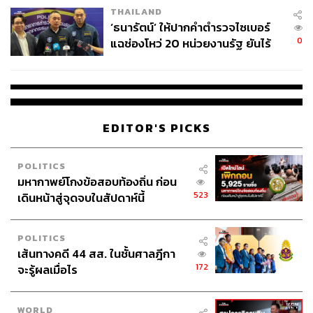
THAILAND
จ่ายหนี้-แอบระบุแบรนด์
‘ธนารัตน์’ ให้ปากคำตำรวจไซเบอร์
0
แฉช่องโหว่ 20 หน่วยงานรัฐ ยันไร้
นัยทางการเมือง
EDITOR'S PICKS
POLITICS
มหากาพย์โกงข้อสอบท้องถิ่น ก่อน
523
เดินหน้าสู่จุดจบในสัปดาห์นี้
POLITICS
เส้นทางคดี 44 สส. ในชั้นศาลฎีกา
172
จะรู้ผลเมื่อไร
WORLD