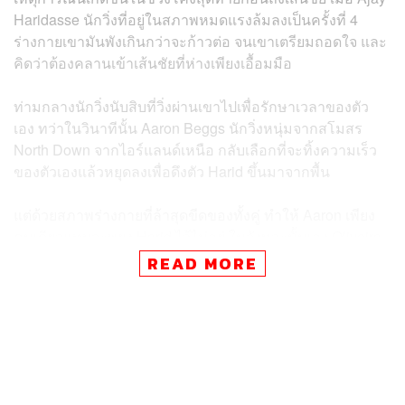
Haridasse นักวิ่งที่อยู่ในสภาพหมดแรงล้มลงเป็นครั้งที่ 4
ร่างกายเขามันพังเกินกว่าจะก้าวต่อ จนเขาเตรียมถอดใจ และ
คิดว่าต้องคลานเข้าเส้นชัยที่ห่างเพียงเอื้อมมือ
ท่ามกลางนักวิ่งนับสิบที่วิ่งผ่านเขาไปเพื่อรักษาเวลาของตัว
เอง ทว่าในวินาทีนั้น Aaron Beggs นักวิ่งหนุ่มจากสโมสร
North Down จากไอร์แลนด์เหนือ กลับเลือกที่จะทิ้งความเร็ว
ของตัวเองแล้วหยุดลงเพื่อดึงตัว Harid ขึ้นมาจากพื้น
แต่ด้วยสภาพร่างกายที่ล้าสุดขีดของทั้งคู่ ทำให้ Aaron เพียง
คนเดียวแทบจะพยุง Harid ไว้ไม่อยู่ ในจังหวะนั้นเอง Oliveira
Robson นักวิ่งบราซิลที่กำลังพุ่งสปีดเพื่อหวังทำเวลาให้ดีที่สุด
READ MORE
ได้เห็นเหตุการณ์เข้าพอดี
Robson ยอมรับอย่างซื่อสัตย์ในภายหลังว่า ในตอนนั้นเขา
เองก็แทบไม่เหลือแรงก๊อกสองแล้ว เขาอธิษฐานในใจว่า
“พระเจ้า… ถ้ามีใครสักคนหยุดช่วย ผมก็จะหยุดช่วยเขาด้วย
เหมือนกัน”