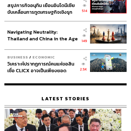
สรุปภารกิจอนุทิน เยือนอินโดนีเซีย
514
ขับเคลื่อนการทูตเศรษฐกิจเชิงรุก
ประกาศหุ้นส่วนยุทธศาสตร์ไทย –
อินโดนีเซีย
Navigating Neutrality:
Thailand and China in the Age
149
of a New Global Order
BUSINESS
/
ECONOMIC
วิเคราะห์ปรากฏการณ์คนแห่ขอสิน
2.5K
เชื่อ CLICX อาจเป็นเพียงยอด
ภูเขาน้ำแข็ง ของปัญหาหนี้ครัว
เรือนไทยที่ถูกซุกไว้
LATEST STORIES