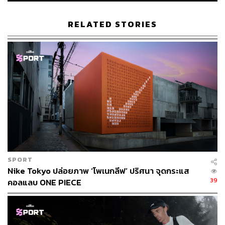
Aaron Beggs กล่าวถึงการตัดสินใจครั้งนี้อย่างเรียบง่ายว่า
RELATED STORIES
“มันคือสัญชาตญาณ กีฬามันรวมผู้คนเข้าด้วยกัน เมื่อเราออก
เดินทางในมาราธอนด้วยกัน เราก็ต้องช่วยเหลือและสนับสนุน
กัน มันเป็นเรื่องธรรมดา… แต่เป็นความรู้สึกที่วิเศษ”
ขณะที่ Haridasse ผู้ได้รับความช่วยเหลือ พูดถึงเพื่อนนักวิ่ง
ทั้งสองว่า “ถ้าพวกเขาไม่หยุดช่วยผม วันนั้นคงจะเป็นการวิ่งที่
เร็วที่สุดในชีวิตของพวกเขา แต่พวกเขากลับเลือกช่วยผม”
สุดท้ายแล้ว ตัวเลขสถิติใดๆ บนนาฬิกาอาจจางหายไปตาม
กาลเวลา แต่ความเอื้อเฟื้อที่หยิบยื่นให้กัน จะกลายเป็นความ
ทรงจำที่ไม่มีวันลบเลือน
SPORT
Nike Tokyo ปล่อยภาพ ‘โพเนกลีฟ’ ปริศนา จุดกระแส
เพราะ ‘ความมีน้ำใจ’ ที่มอบให้แก่กันในยามที่ยากที่สุด คือ
39
คอลแลบ ONE PIECE
แสงสว่างที่พิสูจน์ว่าโลกใบนี้ยังคงสวยงามและน่าอยู่เพียงใด
และมิตรภาพไร้พรมแดนเช่นนี้เอง คือเหรียญรางวัลที่มีค่า…
ไม่น้อยไปกว่าชัยชนะใดๆ😊