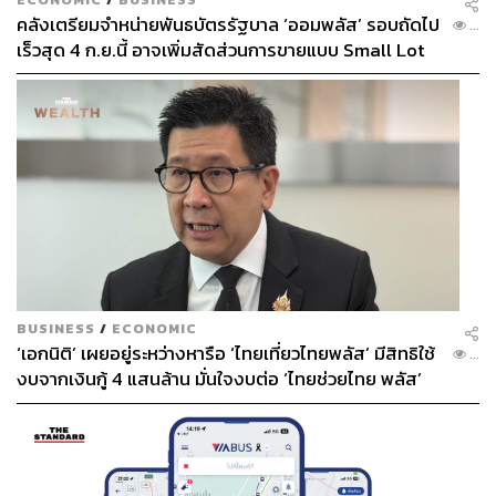
คลังเตรียมจำหน่ายพันธบัตรรัฐบาล ‘ออมพลัส’ รอบถัดไป
...
เร็วสุด 4 ก.ย.นี้ อาจเพิ่มสัดส่วนการขายแบบ Small Lot
First มากขึ้น
BUSINESS
/
ECONOMIC
‘เอกนิติ’ เผยอยู่ระหว่างหารือ ‘ไทยเที่ยวไทยพลัส’ มีสิทธิใช้
...
งบจากเงินกู้ 4 แสนล้าน มั่นใจงบต่อ ‘ไทยช่วยไทย พลัส’
เฟส 2 มีเพียงพอ