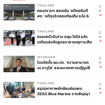
อนุชิต ไกรวิจิตร
THAILAND
Content Creator ประจำกองบรรณาธิการข่าว
กองปราบฯ สอบเข้ม ‘อดีตอธิบดี
กีฬา สำนักข่าว THE STANDARD ผู้มีงาน
0
สถ.’ คดีทุจริตสอบท้องถิ่น แจ้ง 6
อดิเรกคือการสัมภาษณ์ BNK48
ข้อหาหนัก จ่อชง ป.ป.ช. 12 ส.ค. นี้
THAILAND
ครอบครัวรับร่าง ฮลุน โซโล่ แล้ว
0
เตรียมส่งชันสูตรหาสาเหตุการเสีย
ชีวิต
INTERVIEW
ไขรหัสตั้ง ผบ.ตร. ‘ความสามารถ
0
vs อาวุโส’ และอนาคตการปฏิรูปสี
กากี กับ พล.ต.อ. เอก อังสนานนท์
THAILAND
สรุปมหากาพย์กล้องส่องพระ
0
ZEISS Blue Marine จากสัญญา
ผลิต 8.3 ล้าน สู่ข้อพิพาท ‘มา
เวลล์ฯ’ ฟ้อง ‘โทน บางแค’ ผิดนัด