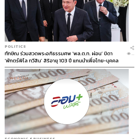
POLITICS
ทักษิณ ร่วมสวดพระอภิธรรมศพ ‘พล.ต.ท. ผ่อน’ บิดา
...
‘พักตร์พิไล ทวีสิน’ สิริอายุ 103 ปี แกนนำเพื่อไทย-บุคคล
หลากวงการร่วมอาลัย
ECONOMIC
/
BUSINESS