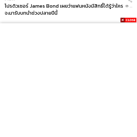
โปรดิวเซอร์ James Bond เผยว่าแฟนหนังมีสิทธิ์ได้รู้ว่าใคร
...
จะมารับบทนำช่วงปลายปีนี้
News
Wealth
Pop
Podcast
Video
Now
Opinion
Careers
Events
Privacy
About
Contact
Policy
FOR
ADVERTISING
MEMBERSHIP