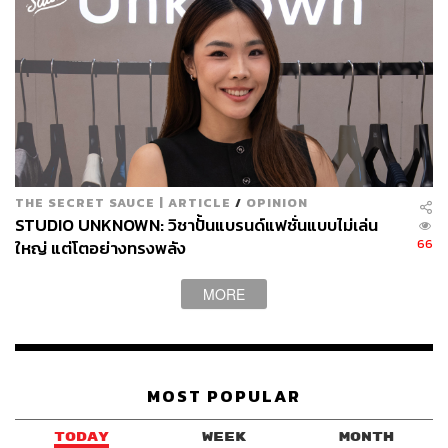
TAGS:
Northern Ireland
งานวิ่ง
Instagram
Brazil
วิ่ง
The King
มิตรภาพ
นักกีฬา
Boston Marathon
นักวิ่ง
THE SECRET SAUCE | ARTICLE
/
OPINION
STUDIO UNKNOWN: วิชาปั้นแบรนด์แฟชั่นแบบไม่เล่น
66
ใหญ่ แต่โตอย่างทรงพลัง
MORE
861
MOST POPULAR
ABOUT THE AUTHOR
TODAY
WEEK
MONTH