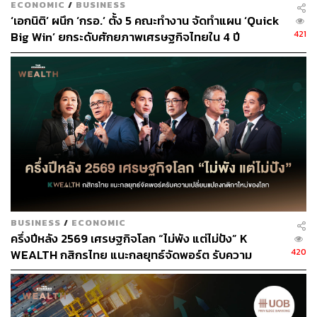
ทางการเงินเช่นเดียวกับประเทศอื่นๆ หลังการเจรจาปรับขึ้น
ECONOMIC
/
BUSINESS
‘เอกนิติ’ ผนึก ‘กรอ.’ ตั้ง 5 คณะทำงาน จัดทำแผน ‘Quick
ค่าแรงในช่วงฤดูใบไม้ผลิปี 2024
421
Big Win’ ยกระดับศักยภาพเศรษฐกิจไทยใน 4 ปี
ในกรณีนี้ โอกาสจะอยู่ที่อัตราแลกเปลี่ยนรวมกับผลตอบแทน
ของตลาดหุ้น ประเทศที่หุ้นไม่แพง และค่าเงินอยู่ในระดับต่ำ
จะได้เปรียบที่สุด
รูปแบบสุดท้ายคือ ยีลด์ลงแต่ดอลลาร์แข็ง จะเกิดขึ้นได้ใน
กรณี Risk Off ถ้าสหรัฐฯ เผชิญกับภาวะเศรษฐกิจถดถอย
แม้ปัจจุบันมีความน่าจะเป็นที่ต่ำ แต่น่าสนใจว่าถ้ารัฐบาล
สหรัฐฯ จำเป็นต้องปิดความเสี่ยงหนี้สูง ยีลด์สูง นโยบายเก็บ
ภาษี หรือลดรายจ่ายภาครัฐ อาจเป็นสิ่งจำเป็นแม้ระยะสั้น
BUSINESS
/
ECONOMIC
อาจต้องแลกมาด้วยภาวะเศรษฐกิจถดถอย
ครึ่งปีหลัง 2569 เศรษฐกิจโลก “ไม่พัง แต่ไม่ปัง” K
420
WEALTH กสิกรไทย แนะกลยุทธ์จัดพอร์ต รับความ
ในกรณีนี้ สินทรัพย์ที่คาดว่าจะได้ประโยชน์คือหุ้นใหญ่ใน
เปลี่ยนแปลงกติกาใหม่ของโลก
สหรัฐฯ บอนด์ และทองคำ ทั้งหมดจะมีแรงหนุนจากยีลด์ที่
ปรับตัวลงเป็นหลัก