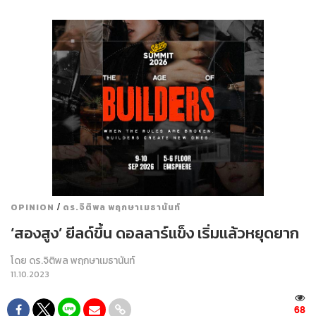
/
OPINION
ดร.จิติพล พฤกษาเมธานันท์
‘สองสูง’ ยีลด์ขึ้น ดอลลาร์แข็ง เริ่มแล้วหยุดยาก
โดย
ดร.จิติพล พฤกษาเมธานันท์
11.10.2023
68