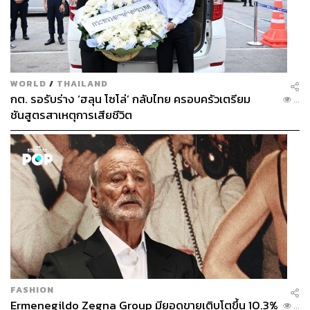
WORLD
/
THAILAND
กต. รอรับร่าง ‘ฮลุน โซโล่’ กลับไทย ครอบครัวเตรียม
...
ชันสูตรสาเหตุการเสียชีวิต
FASHION
Ermenegildo Zegna Group มียอดขายเติบโตขึ้น 10.3%
...