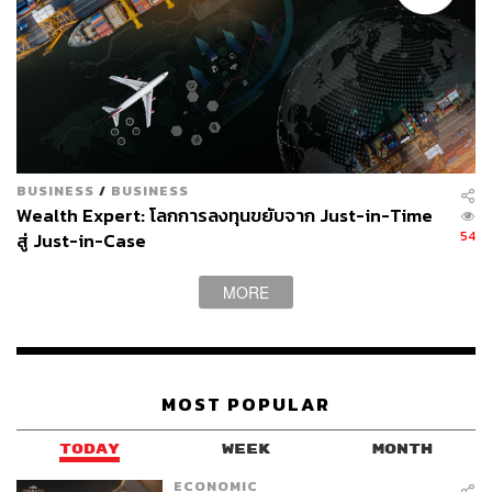
นอกจากนั้น อาจมีกรณีที่ Fed ลดดอกเบี้ยลงตามที่ตลาดคาด
หวัง ทำให้ยีลด์ลง ดอลลาร์อ่อน แต่ผมมองว่ากรณีดังกล่าวจะ
เกิดขึ้นก็ต่อเมื่อมีวิกฤตเศรษฐกิจเกิดขึ้นก่อน
โดยสรุป ผมมองว่า
ความเสี่ยง ‘สองสูง’ มีเหตุผลสนับสนุนทั้ง
ด้านวัฏจักรและโครงสร้าง เมื่อเกิดขึ้นแล้วอาจดำเนินต่อไป
จนกว่าจะมีการปรับเปลี่ยนโครงสร้างหรือนโยบายเศรษฐกิจ
BUSINESS
/
BUSINESS
ครั้งใหม่
ปรับพอร์ตลงทุนให้พร้อมนะครับ
Wealth Expert: โลกการลงทุนขยับจาก Just-in-Time
54
สู่ Just-in-Case
MORE
MOST POPULAR
TODAY
WEEK
MONTH
ECONOMIC