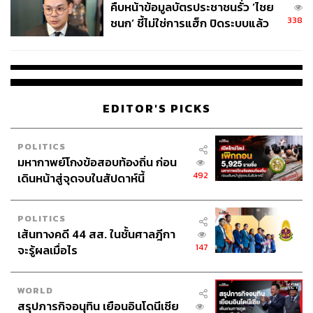
คืบหน้าข้อมูลบัตรประชาชนรั่ว ‘ไชย
338
ชนก’ ชี้ไม่ใช่การแฮ็ก ปิดระบบแล้ว
พบต้นตอจาก IP เดียว
EDITOR'S PICKS
67
POLITICS
มหากาพย์โกงข้อสอบท้องถิ่น ก่อน
492
ABOUT THE AUTHOR
เดินหน้าสู่จุดจบในสัปดาห์นี้
ดร.จิติพล พฤกษาเมธานันท์
Head of Global Investment Strategy,
POLITICS
Finansia Syrus Securities PCL
เส้นทางคดี 44 สส. ในชั้นศาลฎีกา
147
จะรู้ผลเมื่อไร
WORLD
สรุปภารกิจอนุทิน เยือนอินโดนีเซีย