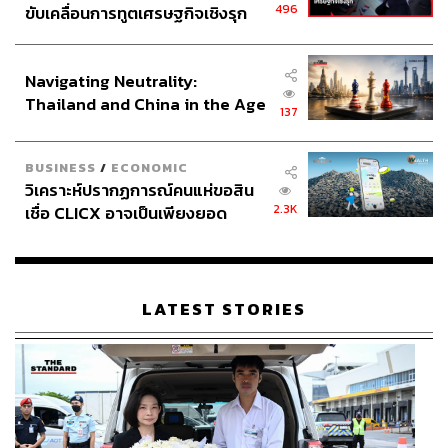
496
ขับเคลื่อนการทูตเศรษฐกิจเชิงรุก
ประกาศหุ้นส่วนยุทธศาสตร์ไทย –
อินโดนีเซีย
Navigating Neutrality:
Thailand and China in the Age
137
of a New Global Order
BUSINESS
/
ECONOMIC
วิเคราะห์ปรากฏการณ์คนแห่ขอสิน
2.3K
เชื่อ CLICX อาจเป็นเพียงยอด
ภูเขาน้ำแข็ง ของปัญหาหนี้ครัว
เรือนไทยที่ถูกซุกไว้
LATEST STORIES