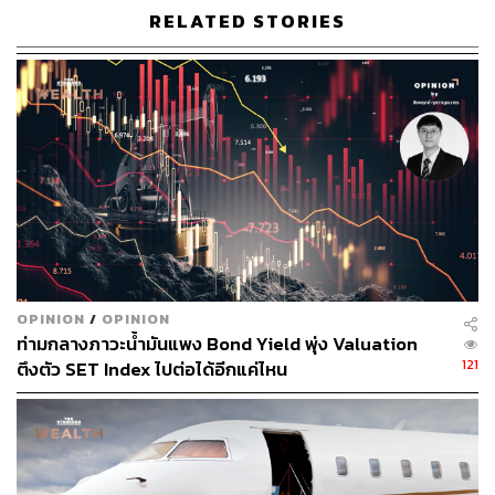
เติบโตที่ดีกว่าหุ้นทั่วโลก
RELATED STORIES
หมายความว่าโครงสร้างการแข็งค่าของดอลลาร์ก็
เปลี่ยนแปลงยากไม่แพ้ยีลด์ และอาจต้องรอจนกว่าจะมี
เศรษฐกิจหรือสกุลเงินหลักอื่นที่แนวโน้มดีกว่าสหรัฐฯ เร่งตัว
ขึ้นมาให้เห็นก่อน
ประเมินจากสถานการณ์ล่าสุด ความน่าจะเป็นที่เราอาจต้อง
อยู่กับ ‘สองสูง’ ต่อไปอีกสักระยะจึงมีมากที่สุด
สิ่งที่ต้องจับตาจากนี้ไม่ใช่นโยบายการเงินของ Fed แต่จะ
เปลี่ยนเป็นผลกระทบกับตลาดทุน เมื่อสหรัฐฯ ไม่มีท่าทีที่จะลด
OPINION
/
OPINION
การขาดดุลการคลังลงได้
ภาวะเช่นนี้จะส่งผลให้สภาพคล่อง
ท่ามกลางภาวะน้ำมันแพง Bond Yield พุ่ง Valuation
กระจุกตัวอยู่แค่ในพันธบัตรระยะสั้น Term Premium หรือ
121
ตึงตัว SET Index ไปต่อได้อีกแค่ไหน
ส่วนต่างระหว่างยีลด์ระยะยาวกับระยะสั้นมีโอกาสปรับตัวสูง
ขึ้นได้
นอกจากนี้ความผันผวนของเงินเฟ้อในอนาคตก็เป็นอีกหนึ่ง
ปัจจัยที่จะ Term Premium ทรงตัวในระดับสูง