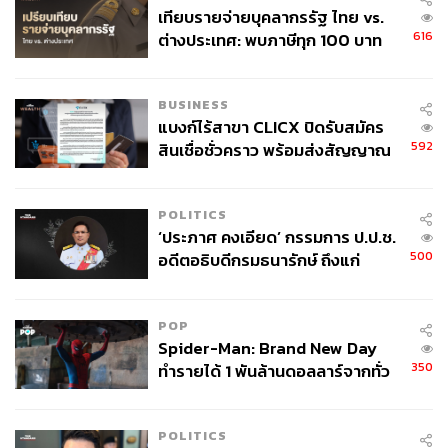
เทียบรายจ่ายบุคลากรรัฐ ไทย vs.
616
ต่างประเทศ: พบภาษีทุก 100 บาท
ของคนไทยใช้ไปกับข้าราชการเฉียด
40 บาท
บอนด์ยีลด์สหรัฐฯ อายุ 10 ปี และดัชนีดอลลาร์ ‘สองสูง’ รอบ
BUSINESS
กว่าสองทศวรรษ
แบงก์ไร้สาขา CLICX ปิดรับสมัคร
592
สินเชื่อชั่วคราว พร้อมส่งสัญญาณ
อ้างอิง:
เตือนกลุ่มกู้เงินผิดวัตถุประสงค์-ให้
Bloomberg และ CGS Macro and Wealth Research
ข้อมูลเท็จ เตรียมดำเนินคดีเด็ดขาด
POLITICS
‘ประภาศ คงเอียด’ กรรมการ ป.ป.ช.
สามารถติดตาม THE STANDARD WEALTH
500
อดีตอธิบดีกรมธนารักษ์ ถึงแก่
อนิจกรรม
ผ่านแอปพลิเคชันต่างๆ ที่คุณสะดวกหรือใช้งานอยู่แล้วได้เลย
POP
Spider-Man: Brand New Day
350
ทำรายได้ 1 พันล้านดอลลาร์จากทั่ว
โลกภายใน 6 วัน
TAGS:
ดัชนีเมืองศูนย์กลางการเงินโลก (GFCI)
การลงทุน
การเงิน
Bond Yield
Deglobalization
POLITICS
เงินดอลลาร์แข็งค่า