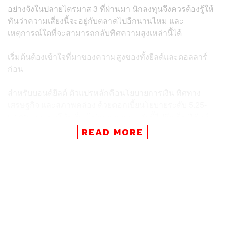
อย่างจังในปลายไตรมาส 3 ที่ผ่านมา นักลงทุนจึงควรต้องรู้ให้
ทันว่าความเสี่ยงนี้จะอยู่กับตลาดไปอีกนานไหม และ
เหตุการณ์ใดที่จะสามารถกลับทิศความสูงเหล่านี้ได้
เริ่มต้นต้องเข้าใจที่มาของความสูงของทั้งยีลด์และดอลลาร์
ก่อน
สำหรับบอนด์ยีลด์ ตัวแปรหลักคือนโยบายการเงิน ทิศทาง
เศรษฐกิจ และสภาพคล่อง ด้วยดอกเบี้ยนโยบายระดับ 5.25-
5.50% บนแนวโน้มที่จะไม่ลดลงจากระดับนี้ไปอีกเป็นปี ยีลด์
ระยะยาวที่ปัจจุบันอยู่ในระดับต่ำกว่าดอกเบี้ยระยะสั้นจึงมี
READ MORE
โอกาสปรับขึ้น ตอกย้ำด้วยภาพเศรษฐกิจสหรัฐฯ ที่ไม่ถดถอย
ตลาดแรงงานแข็งแกร่ง โครงสร้างเงินเฟ้อมีแนวโน้มสูงขึ้น
กว่าทศวรรษก่อนจาก Deglobalization รวมเป็นภาพ
เศรษฐกิจที่สนับสนุนให้ยีลด์สูงทั้งหมด
สิ่งที่ยิ่งทำให้ยีลด์สูงขึ้นไปอีกช่วงนี้ คือสภาพคล่องที่ลดลง ทั้ง
แรงซื้อที่หายไปจากการทำ Quantitative Tightening ของ