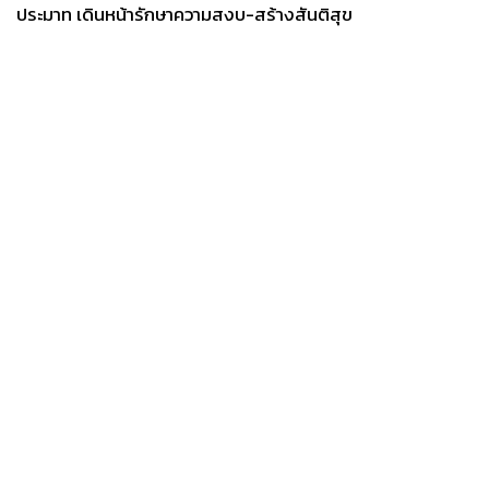
ประมาท เดินหน้ารักษาความสงบ-สร้างสันติสุข
News
Wealth
Pop
Podcast
Video
Now
Opinion
Careers
Events
Privacy
About
Contact
Policy
FOR
ADVERTISING
MEMBERSHIP