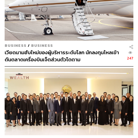
เมื่อยีลด์สูง ดอลลาร์จึงมีแรงหนุนให้แข็งค่าได้ต่อ
กลยุทธ์การลงทุนในรูปแบบนี้ไม่ต่างจากปัจจุบัน ต้องเน้นซื้อ
ขายสินทรัพย์เสี่ยงในกรอบแคบ หรือลงทุนเฉพาะสินทรัพย์ที่มี
BUSINESS
/
BUSINESS
เหตุผลการเติบโตได้ด้วยตัวเอง
เวียดนามฮับใหม่ของผู้บริหารระดับโลก นักลงทุนไหลเข้า
247
ดันตลาดเครื่องบินเจ็ตส่วนตัวโตตาม
กรณี Risk On หรือตลาดเข้าสู่โหมดเปิดรับความเสี่ยง
ดอลลาร์อ่อนแต่ยีลด์ไม่ลง เป็นเหตุการณ์ที่มีโอกาสเกิดขึ้น
มากที่สุดอันดับสอง
ตลาดอาจพลิกผันได้ด้วยหลายสาเหตุ เช่น เศรษฐกิจใหญ่
อย่างจีนหรือยุโรปฟื้นตัวได้ในที่สุด คาดว่าจะเริ่มเห็นโอกาส
หรือไม่ปลายปีนี้ หรืออาจเป็นการเมืองในสหรัฐฯ วุ่นวาย
จังหวะที่ต้องจับตาคือช่วงต้นเดือนมกราคม 2024 ตั้งแต่ Iowa
Caucuses ที่การเลือกตั้งใหญ่ในสหรัฐฯ เริ่มต้นอย่างเป็น
ทางการ หรืออาจเป็นธนาคารกลางญี่ปุ่นที่หันมาเข้มงวด