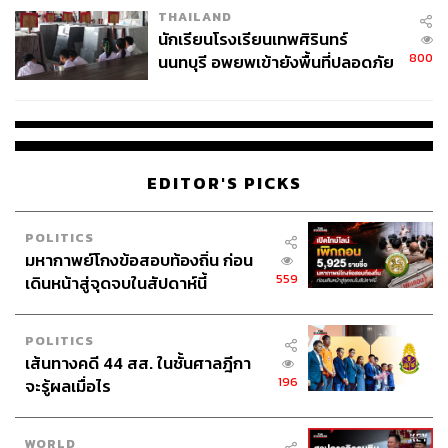
THAILAND
จ่ายหนี้-แอบระบุแบรนด์
นักเรียนโรงเรียนเทพศิรินทร์
800
นนทบุรี อพยพเข้ายังพื้นที่ปลอดภัย
ชั่วคราว หลังเหตุใช้อาวุธปืนภายใน
โรงเรียนคลี่คลาย
EDITOR'S PICKS
POLITICS
มหากาพย์โกงข้อสอบท้องถิ่น ก่อน
559
เดินหน้าสู่จุดจบในสัปดาห์นี้
POLITICS
เส้นทางคดี 44 สส. ในชั้นศาลฎีกา
196
จะรู้ผลเมื่อไร
WORLD