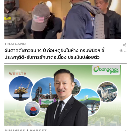
THAILAND
จับตาคดีเยาวชน 14 ปี ก่อเหตุยิงในห้าง กรมพินิจฯ ชี้
...
ประพฤติดี-รับการรักษาต่อเนื่อง ประเมินปล่อยตัว
BUSINESS
/
MARKET