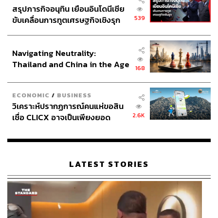
สรุปภารกิจอนุทิน เยือนอินโดนีเซีย
539
ขับเคลื่อนการทูตเศรษฐกิจเชิงรุก
ประกาศหุ้นส่วนยุทธศาสตร์ไทย –
อินโดนีเซีย
Navigating Neutrality:
Thailand and China in the Age
168
of a New Global Order
ECONOMIC
/
BUSINESS
วิเคราะห์ปรากฏการณ์คนแห่ขอสิน
2.6K
เชื่อ CLICX อาจเป็นเพียงยอด
ภูเขาน้ำแข็ง ของปัญหาหนี้ครัว
เรือนไทยที่ถูกซุกไว้
LATEST STORIES