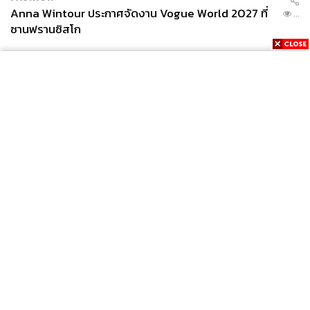
Anna Wintour ประกาศจัดงาน Vogue World 2027 ที่
...
ซานฟรานซิสโก
News
Wealth
Pop
Podcast
Video
Now
Opinion
Careers
Events
Privacy
About
Contact
Policy
FOR
ADVERTISING
MEMBERSHIP