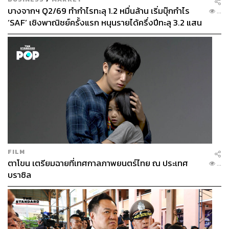
บางจากฯ Q2/69 ทำกำไรทะลุ 1.2 หมื่นล้าน เริ่มบุ๊กกำไร
...
‘SAF’ เชิงพาณิชย์ครั้งแรก หนุนรายได้ครึ่งปีทะลุ 3.2 แสน
ล้าน
FILM
ตาโขน เตรียมฉายที่เทศกาลภาพยนตร์ไทย ณ ประเทศ
...
บราซิล