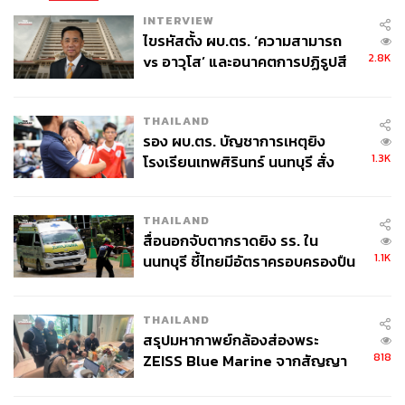
INTERVIEW
ไขรหัสตั้ง ผบ.ตร. ‘ความสามารถ
2.8K
vs อาวุโส’ และอนาคตการปฏิรูปสี
กากี กับ พล.ต.อ. เอก อังสนานนท์
THAILAND
รอง ผบ.ตร. บัญชาการเหตุยิง
1.3K
โรงเรียนเทพศิรินทร์ นนทบุรี สั่ง
ค้นหา 2 รอบยืนยันไร้คนติดค้าง พบ
ศพปู่-ย่าที่บ้านพักผู้ก่อเหตุ
THAILAND
สื่อนอกจับตากราดยิง รร. ใน
1.1K
นนทบุรี ชี้ไทยมีอัตราครอบครองปืน
สูงในระดับต้นของภูมิภาค
THAILAND
สรุปมหากาพย์กล้องส่องพระ
818
ZEISS Blue Marine จากสัญญา
ผลิต 8.3 ล้าน สู่ข้อพิพาท ‘มา
เวลล์ฯ’ ฟ้อง ‘โทน บางแค’ ผิดนัด