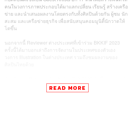
คนในวงการภาพประกอบได้มาแลกเปลี่ยน เรียนรู้ สร้างเครือ
ข่าย และนำเสนอผลงานโดยตรงกับทั้งศิลปินด้วยกัน ผู้ชม นัก
สะสม และเครือข่ายธุรกิจ เพื่อสนับสนุนคอมมูนิตี้นักวาดให้
โตขึ้น
นอกจากนี้ Reviewer ต่างประเทศที่เข้าร่วม BKKIF 2023
ครั้งนี้ได้มาบอกเล่าถึงการจัดงานในประเทศของตัวเอง
วงการ Illustration ในต่างประเทศ รวมถึงชมผลงานของ
ศิลปินไทยด้วย
สำหรับงาน Bangkok Illustration Fair 2023 จัดขึ้นระหว่างวัน
ที่ 7-10 ธันวาคม 2023 เวลา 10.00-20.00 น. ที่ชั้น 1, ชั้น 5
READ MORE
และโถงนิทรรศการหลัก ชั้น 7
อ้างอิง:
เพจเฟซบุ๊ก หวังสร้างเมือง