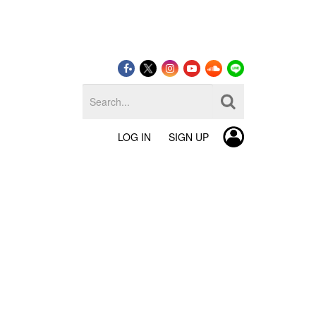
LOG IN
SIGN UP