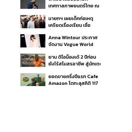
แรก หนุนรายได้ครึ่งปีทะลุ
เทศกาลภาพยนตร์ไทย ณ
3.2 แสนล้าน
ประเทศบราซิล
นายกฯ เผยเด็กก่อเหตุ
เครียดเรื่องเรียน เชื่อ
เตรียมการเป็นขั้นตอน ชี้มี
Anna Wintour ประกาศ
กระสุนอีกกว่า 30 นัด หาก
จัดงาน Vogue World
ไม่จบชีวิตตัวเองอาจสูญ
2027 ที่ซานฟรานซิสโก
เสียเพิ่ม
ยาน ดิโอม็องเด้ 2 ปีก่อน
ยังไร้สโมสรอาชีพ สู่นักเตะ
ค่าตัว 125 ล้านยูโร กับคำ
ยอดขายครึ่งปีแรก Cafe
สัญญาถึงน้องสาวผู้ล่วง
Amazon โตทะลุสถิติ 117
ลับ
ล้านแก้ว หนุนธุรกิจไลฟ์
สไตล์ OR โตต่อเนื่อง