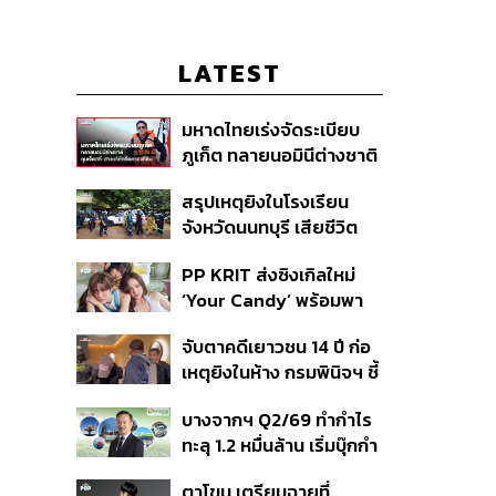
LATEST
มหาดไทยเร่งจัดระเบียบ
ภูเก็ต ทลายนอมินีต่างชาติ
คุมเจ็ตสกี สางบริษัทฮุบ
สรุปเหตุยิงในโรงเรียน
ที่ดิน เคลียร์ใบอนุญาต
จังหวัดนนทบุรี เสียชีวิต
โรงแรมค้าง 7 ปี
รวม 8 ราย โฆษก ตร. เผย
PP KRIT ส่งซิงเกิลใหม่
ปมค้นประวัติคดีกราดยิงที่
‘Your Candy’ พร้อมพา
สหรัฐฯ
ต้าเหนิง และ ณิชา ร่วมมิว
จับตาคดีเยาวชน 14 ปี ก่อ
สิกวิดีโอ
เหตุยิงในห้าง กรมพินิจฯ ชี้
ประพฤติดี-รับการรักษาต่อ
บางจากฯ Q2/69 ทำกำไร
เนื่อง ประเมินปล่อยตัว
ทะลุ 1.2 หมื่นล้าน เริ่มบุ๊กกำ
ไร ‘SAF’ เชิงพาณิชย์ครั้ง
ตาโขน เตรียมฉายที่