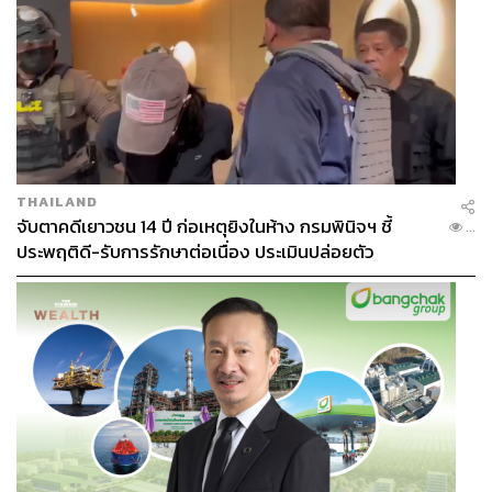
THAILAND
จับตาคดีเยาวชน 14 ปี ก่อเหตุยิงในห้าง กรมพินิจฯ ชี้
...
ประพฤติดี-รับการรักษาต่อเนื่อง ประเมินปล่อยตัว