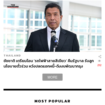
THAILAND
ชัชชาติ เตรียมโอน ‘รถไฟฟ้าสายสีเขียว’ คืนรัฐบาล รับลูก
212
นโยบายตั๋วร่วม หวังปลดแอกหนี้-ดึงงบพัฒนากรุง
MORE
MOST POPULAR