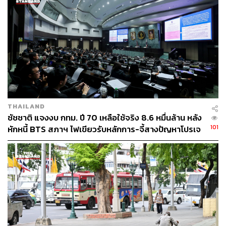
THAILAND
ชัชชาติ แจงงบ กทม. ปี 70 เหลือใช้จริง 8.6 หมื่นล้าน หลัง
101
หักหนี้ BTS สภาฯ ไฟเขียวรับหลักการ-จี้สางปัญหาโปรเจ
กต์ล่าช้า