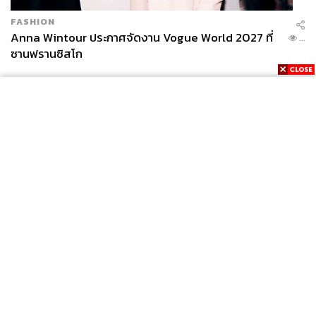
FASHION
Anna Wintour ประกาศจัดงาน Vogue World 2027 ที่
...
ซานฟรานซิสโก
News
Wealth
Pop
Podcast
Video
Now
Opinion
Careers
Events
Privacy
About
Contact
Policy
FOR
ADVERTISING
MEMBERSHIP