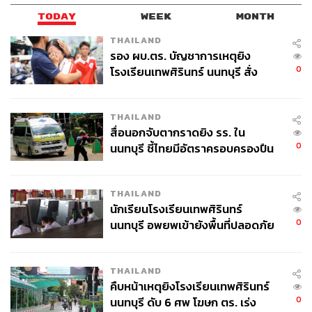
TODAY
WEEK
MONTH
THAILAND
รอง ผบ.ตร. บัญชาการเหตุยิง
0
โรงเรียนเทพศิรินทร์ นนทบุรี สั่ง
ค้นหา 2 รอบยืนยันไร้คนติดค้าง พบ
ศพปู่-ย่าที่บ้านพักผู้ก่อเหตุ
THAILAND
สื่อนอกจับตากราดยิง รร. ใน
0
นนทบุรี ชี้ไทยมีอัตราครอบครองปืน
สูงในระดับต้นของภูมิภาค
THAILAND
นักเรียนโรงเรียนเทพศิรินทร์
0
นนทบุรี อพยพเข้ายังพื้นที่ปลอดภัย
ชั่วคราว หลังเหตุใช้อาวุธปืนภายใน
โรงเรียนคลี่คลาย
THAILAND
คืบหน้าเหตุยิงโรงเรียนเทพศิรินทร์
0
นนทบุรี ดับ 6 ศพ โฆษก ตร. เร่ง