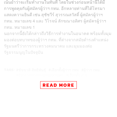
เน้นย้ำว่าจะเริ่มทำงานในทันที โดยในช่วงก่อนหน้านี้ได้มี
การพูดคุยกับผู้สมัครผู้ว่าฯ กทม. อีกหลายท่านที่ได้โทรมา
แสดงความยินดี เช่น สุชัชวีร์ สุวรรณสวัสดิ์ ผู้สมัครผู้ว่าฯ
กทม. หมายเลข 4 และ วิโรจน์ ลักขณาอดิศร ผู้สมัครผู้ว่าฯ
กทม. หมายเลข 1
นอกจากนี้ยังได้กล่าวถึงวิธีการทำงานในอนาคต พร้อมทั้งมุม
มองต่อบทบาทของผู้ว่าฯ กทม. ที่ต่างจากสมัยดำรงตำแหน่ง
รัฐมนตรีว่าการกระทรวงคมนาคม และมุมมองต่อ
รัฐธรรมนูญในปัจจุบัน
TAGS:
ชัชชาติ สิทธิพันธุ์
เลือกตั้งผู้ว่าฯ กทม
ผู้ว่าฯ กทม.
ผู้ว่าราชการกรุงเทพมหานคร
เลือกตั้ง ส.ก.
READ MORE