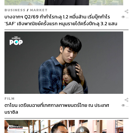
BUSINESS
/
MARKET
บางจากฯ Q2/69 ทำกำไรทะลุ 1.2 หมื่นล้าน เริ่มบุ๊กกำไร
...
‘SAF’ เชิงพาณิชย์ครั้งแรก หนุนรายได้ครึ่งปีทะลุ 3.2 แสน
ล้าน
FILM
ตาโขน เตรียมฉายที่เทศกาลภาพยนตร์ไทย ณ ประเทศ
...
บราซิล