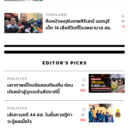
สอบปมขโมยปืนปู่ก่อเหตุ
THAILAND
คืบหน้าเหตุยิงเทพศิรินทร์ นนทบุรี
0
เด็ก 14 เสียชีวิตที่โรงพยาบาล สธ.
ยืนยันครูเสียชีวิต 5 ราย เจ็บ 22
ราย
EDITOR'S PICKS
POLITICS
มหากาพย์โกงข้อสอบท้องถิ่น ก่อน
561
เดินหน้าสู่จุดจบในสัปดาห์นี้
POLITICS
เส้นทางคดี 44 สส. ในชั้นศาลฎีกา
196
จะรู้ผลเมื่อไร