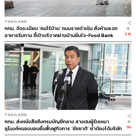
THAILAND
กทม. จัดระเบียบ ‘คนไร้บ้าน’ ถนนราชดำเนิน สั่งห้ามแจก
3.1K
อาหารริมทาง ชี้เป้าบริจาคผ่านบ้านอิ่มใจ-Food Bank
THAILAND
กทม. ส่งหนังสือถึงกรมบัญชีกลาง สางปมผู้รับเหมา
96
อุโมงค์หนองบอนยื่นฟื้นฟูกิจการ ‘ชัชชาติ’ ย้ำต้องได้บริษัท
มั่นคง เร่งแก้บิ๊กโปรเจกต์ดีเลย์