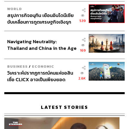
WORLD
สรุปภารกิจอนุทิน เยือนอินโดนีเซีย
539
ขับเคลื่อนการทูตเศรษฐกิจเชิงรุก
ประกาศหุ้นส่วนยุทธศาสตร์ไทย –
อินโดนีเซีย
Navigating Neutrality:
Thailand and China in the Age
169
of a New Global Order
BUSINESS
/
ECONOMIC
วิเคราะห์ปรากฏการณ์คนแห่ขอสิน
2.6K
เชื่อ CLICX อาจเป็นเพียงยอด
ภูเขาน้ำแข็ง ของปัญหาหนี้ครัว
เรือนไทยที่ถูกซุกไว้
LATEST STORIES