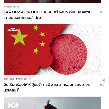
FASHION
CARTIER AT WEIBO GALA เครื่องประดับบนลุคพรม
...
แดงของแขกคนสำคัญ
CHINA
/
WORLD
จีนเรียกร้องให้ญี่ปุ่นยุติการพิจารณาครอบครองอาวุธ
...
นิวเคลียร์