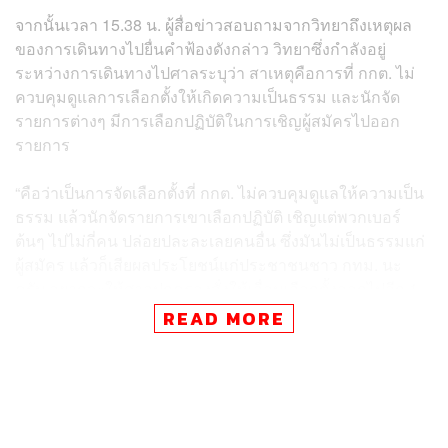
จากนั้นเวลา 15.38 น. ผู้สื่อข่าวสอบถามจากวิทยาถึงเหตุผล
ของการเดินทางไปยื่นคำฟ้องดังกล่าว วิทยาซึ่งกำลังอยู่
ระหว่างการเดินทางไปศาลระบุว่า สาเหตุคือการที่ กกต. ไม่
ควบคุมดูแลการเลือกตั้งให้เกิดความเป็นธรรม และนักจัด
รายการต่างๆ มีการเลือกปฏิบัติในการเชิญผู้สมัครไปออก
รายการ
“คือว่าเป็นการจัดเลือกตั้งที่ กกต. ไม่ควบคุมดูแลให้ความเป็น
ธรรม แล้วนักจัดรายการเขาเลือกปฏิบัติ เชิญแต่พวกเบอร์
ต้นๆ ไปไม่กี่คน ปล่อยปละละเลยคนอื่น ซึ่งมันไม่เป็นธรรมแก่
ผู้สมัคร แล้วก็เสียผลประโยชน์แก่ประชาชนชาว กทม. นะ
ครับ อยากจะให้ศาลปกครองสั่งให้เลื่อนเลือกตั้งออกไปอีก 1
สัปดาห์ แล้วจัดการปฏิบัติวิธีใหม่ ผู้ที่เชิญผู้สมัครไปจะต้อง
READ MORE
เชิญครบทุกคน” วิทยาระบุผ่านทางโทรศัพท์
ต่อมาเวลา 16.52 น. ผู้สื่อข่าวพูดคุยกับ สำราญ ตันพานิช ผู้
อำนวยการสำนักงานคณะกรรมการการเลือกตั้งประจำ
กรุงเทพมหานครถึงเรื่องนี้ สำราญระบุว่าทราบเรื่องแล้ว และ