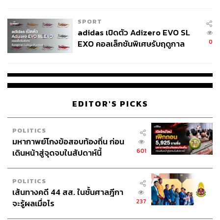
COUTURE กลางสายฝน
SPORT
adidas เปิดตัว Adizero EVO SL
0
EXO คอลเล็กชันพิเศษรับฤดูกาล
College Football
EDITOR'S PICKS
POLITICS
มหากาพย์โกงข้อสอบท้องถิ่น ก่อน
601
เดินหน้าสู่จุดจบในสัปดาห์นี้
POLITICS
เส้นทางคดี 44 สส. ในชั้นศาลฎีกา
237
จะรู้ผลเมื่อไร