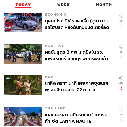
TODAY
WEEK
MONTH
ECONOMIC
ยุคใหม่รถ EV ราคาเริ่ม (ถูก) กว่า
0
รถไฮบริด หลังต้นทุนแบตเตอรี่ลด
ลง - จีนแห่บุกตลาดเกิดใหม่
POLITICS
ผลชันสูตร 8 ศพ เหตุยิงใน รร.
0
เทพศิรินทร์ นนทบุรี พบกระสุนเข้า
จุดสำคัญ ‘ศีรษะ-หน้าอก’ ครูถูกยิง
4 นัด จากระยะไกล
POP
นาคี๓ ครุฑา นาคี เผยภาพชุดแรก
0
พร้อมปักวันฉาย 22 ต.ค. นี้
THAILAND
เมื่อถนนกลายเป็นรันเวย์ ‘แยกริน
0
คำ’ จัด LANNA HAUTE