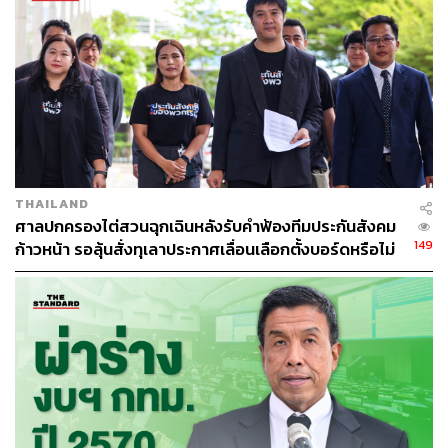
TAGS:
ศาลปกครอง
เลือกตั้งผู้ว่าฯ กทม
ผู้ว่าฯ กทม.
ผู้ว่าราชการกรุงเทพมหานคร
เลือกตั้ง ส.ก.
วิทยา จังกอบพัฒนา
THAILAND
ศาลปกครองไต่สวนฉุกเฉินหลังรับคำฟ้องทีมประกันสังคม
149
ก้าวหน้า รอลุ้นสั่งทุเลาประกาศเลื่อนเลือกตั้งบอร์ดหรือไม่
118
ABOUT THE AUTHOR
พสิษฐ์ คงคุณากรกุล
คนทำงานข่าวตัวเล็กๆ สนใจงาน
วารสารศาสตร์เชิงข้อมูล และสถานการณ์
รอบตัว