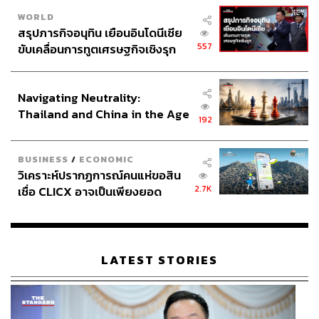
WORLD
สรุปภารกิจอนุทิน เยือนอินโดนีเซีย
557
ขับเคลื่อนการทูตเศรษฐกิจเชิงรุก
ประกาศหุ้นส่วนยุทธศาสตร์ไทย –
อินโดนีเซีย
Navigating Neutrality:
Thailand and China in the Age
192
of a New Global Order
BUSINESS
/
ECONOMIC
วิเคราะห์ปรากฏการณ์คนแห่ขอสิน
2.7K
เชื่อ CLICX อาจเป็นเพียงยอด
ภูเขาน้ำแข็ง ของปัญหาหนี้ครัว
เรือนไทยที่ถูกซุกไว้
LATEST STORIES