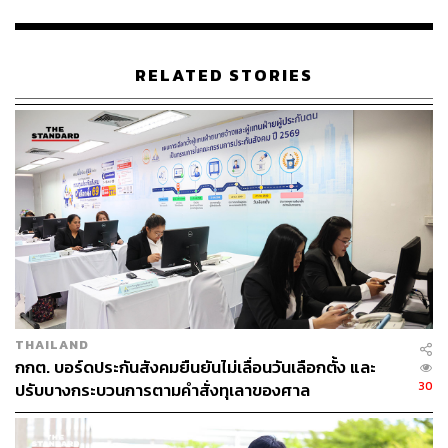
วันจันทร์นี้ ซึ่งก็เลยวันอาทิตย์ซึ่งเป็นวันเลือกตั้งไปแล้ว
ยอมรับว่าตนมาช้า แต่ต้องการให้เป็นบรรทัดฐานกับ กกต. ที่
ไม่จัดการควบคุมดูแลต่อไป
RELATED STORIES
“ก็คงช่วยอะไรไม่ได้ ถ้าเป็นไปตามนั้นนะ” วิทยาระบุ
จากนั้นในเวลา 01.45 น. วันนี้ (21 พฤษภาคม) วิทยาได้ส่ง
คำฟ้องที่ยื่นฟ้องไปให้ผู้สื่อข่าว โดยในคำฟ้องระบุคำขอ
จำนวน 3 ข้อ ได้แก่
ให้เลื่อนการเลือกตั้งผู้ว่าฯ กทม. ออกไปอีก 1 สัปดาห์
ให้ผู้สมัครผู้ว่าฯ กทม. ทุกคนปลดป้ายโฆษณาตามถนน
ทุกแห่งให้หมด
THAILAND
กกต. บอร์ดประกันสังคมยืนยันไม่เลื่อนวันเลือกตั้ง และ
30
ปรับบางกระบวนการตามคำสั่งทุเลาของศาล
ห้ามมิให้นักจัดรายการวิทยุ โทรทัศน์ และหนังสือพิมพ์
จัดอีเวนต์การเมืองอย่างไม่เป็นธรรม