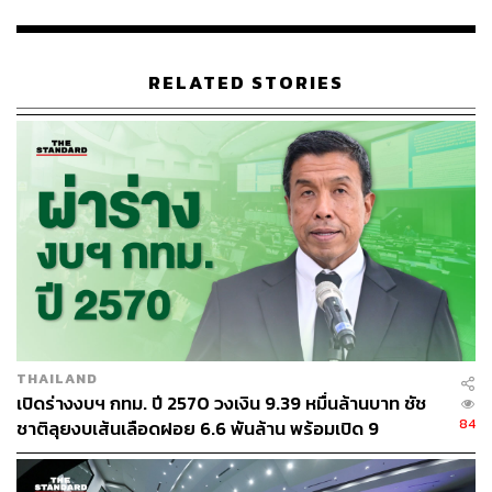
ราคา การตัดสินผู้ชนะ การจัดทำสัญญา และการดำเนิน
โครงการที่จะเกิดขึ้นต้องมีการเปิดเผยข้อมูลให้ประชาชน
ตรวจสอบการดำเนินงานด้านบริการสาธารณะของบริษัทได้
RELATED STORIES
อย่างมีประสิทธิภาพ
ส่วนด้านการบริการประชาชนให้ปลอดคอร์รัปชัน ชัชชาติ
ระบุว่า กทม. ต้องพัฒนาระบบจุดเดียวจบ (One Stop Service)
ยื่นขออนุญาตทางดิจิทัล ผู้ขออนุญาตและผู้ให้อนุญาตไม่ต้อง
พบกัน ไม่มีโอกาสในการจ่ายใต้โต๊ะ ควบคู่กันไปต้องใช้ระบบ
ติดตาม (Tracking System) เพื่อให้ประชาชนทราบว่าเรื่องถึง
ขั้นตอนไหน เป็นไปตามระยะเวลาที่กำหนดหรือไม่ นอกจาก
นี้ การส่งข้อมูลเป็นดิจิทัลจะทำให้ กทม. นำระบบ
คอมพิวเตอร์เข้ามาช่วยในการตรวจสอบการขออนุญาตที่มี
ความถูกต้องตามกฎหมาย เช่น ระยะร่น ระยะเว้น ทำให้
THAILAND
สามารถลดการใช้ดุลยพินิจของคนได้
เปิดร่างงบฯ กทม. ปี 2570 วงเงิน 9.39 หมื่นล้านบาท ชัช
84
ชาติลุยงบเส้นเลือดฝอย 6.6 พันล้าน พร้อมเปิด 9
ชัชชาติยังได้กล่าวเพิ่มเติมข้อเสนออีกประเด็นสำคัญ คือ
ยุทธศาสตร์พัฒนาเมือง
กระบวนการแต่งตั้งข้าราชการ รวมทั้งการซื้อตำแหน่ง ที่