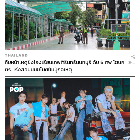
THAILAND
คืบหน้าเหตุยิงโรงเรียนเทพศิรินทร์นนทบุรี ดับ 6 ศพ โฆษก
...
ตร. เร่งสอบปมขโมยปืนปู่ก่อเหตุ