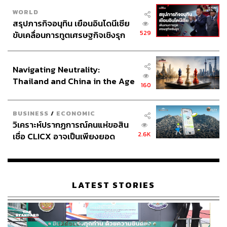
WORLD
สรุปภารกิจอนุทิน เยือนอินโดนีเซีย
529
ขับเคลื่อนการทูตเศรษฐกิจเชิงรุก
ประกาศหุ้นส่วนยุทธศาสตร์ไทย –
อินโดนีเซีย
Navigating Neutrality:
Thailand and China in the Age
160
of a New Global Order
BUSINESS
/
ECONOMIC
วิเคราะห์ปรากฏการณ์คนแห่ขอสิน
2.6K
เชื่อ CLICX อาจเป็นเพียงยอด
ภูเขาน้ำแข็ง ของปัญหาหนี้ครัว
เรือนไทยที่ถูกซุกไว้
LATEST STORIES