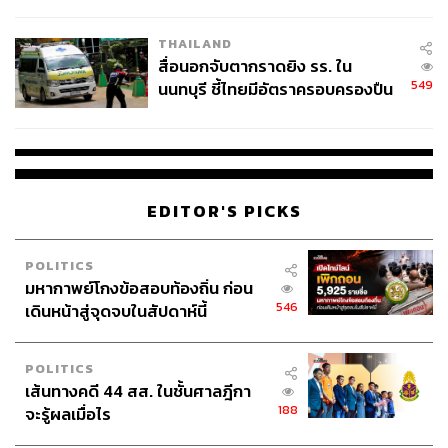
ชั่วคราว หลังเหตุใช้อาวุธปืนภายใน
โรงเรียนคลี่คลาย
THAILAND
สื่อนอกจับตากราดยิง รร. ใน
549
นนทบุรี ชี้ไทยมีอัตราครอบครองปืน
สูงในระดับต้นของภูมิภาค
EDITOR'S PICKS
POLITICS
มหากาพย์โกงข้อสอบท้องถิ่น ก่อน
546
เดินหน้าสู่จุดจบในสัปดาห์นี้
POLITICS
เส้นทางคดี 44 สส. ในชั้นศาลฎีกา
188
จะรู้ผลเมื่อไร