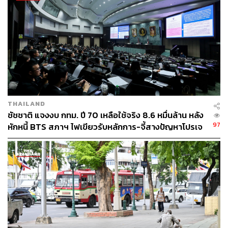
จำเป็นต้องมีการติดตาม ตรวจสอบ และป้องกันไม่ให้เกิดขึ้น
เสนอให้นำระบบคุณธรรมเข้ามาดำเนินการ เช่น มีผู้ตรวจ
สอบคุณธรรมเข้าไปร่วมในกระบวนการแต่งตั้งข้าราชการ
เพื่อช่วยยุติปัญหาคอร์รัปชันตั้งแต่ต้นตอ
TAGS:
เลือกตั้งผู้ว่าฯ กทม
ผู้ว่าฯ กทม.
ผู้ว่าราชการกรุงเทพมหานคร
ชัชชาติ สิทธิพันธุ์
THAILAND
ชัชชาติ แจงงบ กทม. ปี 70 เหลือใช้จริง 8.6 หมื่นล้าน หลัง
97
หักหนี้ BTS สภาฯ ไฟเขียวรับหลักการ-จี้สางปัญหาโปรเจ
กต์ล่าช้า
66
ABOUT THE AUTHOR
THE STANDARD TEAM
กองบรรณาธิการ THE STANDARD