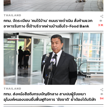
THAILAND
กทม. จัดระเบียบ ‘คนไร้บ้าน’ ถนนราชดำเนิน สั่งห้ามแจก
3.1K
อาหารริมทาง ชี้เป้าบริจาคผ่านบ้านอิ่มใจ-Food Bank
THAILAND
กทม. ส่งหนังสือถึงกรมบัญชีกลาง สางปมผู้รับเหมา
94
อุโมงค์หนองบอนยื่นฟื้นฟูกิจการ ‘ชัชชาติ’ ย้ำต้องได้บริษัท
มั่นคง เร่งแก้บิ๊กโปรเจกต์ดีเลย์