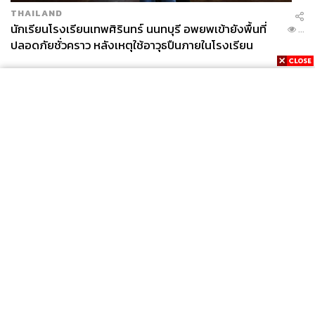
THAILAND
นักเรียนโรงเรียนเทพศิรินทร์ นนทบุรี อพยพเข้ายังพื้นที่
...
ปลอดภัยชั่วคราว หลังเหตุใช้อาวุธปืนภายในโรงเรียน
คลี่คลาย
News
Wealth
Pop
Podcast
Video
Now
Opinion
Careers
Events
Privacy
About
Contact
Policy
FOR
ADVERTISING
MEMBERSHIP