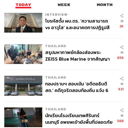
TODAY
WEEK
MONTH
INTERVIEW
ไขรหัสตั้ง ผบ.ตร. ‘ความสามารถ
2K
vs อาวุโส’ และอนาคตการปฏิรูปสี
กากี กับ พล.ต.อ. เอก อังสนานนท์
THAILAND
สรุปมหากาพย์กล้องส่องพระ
656
ZEISS Blue Marine จากสัญญา
ผลิต 8.3 ล้าน สู่ข้อพิพาท ‘มา
เวลล์ฯ’ ฟ้อง ‘โทน บางแค’ ผิดนัด
THAILAND
จ่ายหนี้-แอบระบุแบรนด์
กองปราบฯ สอบเข้ม ‘อดีตอธิบดี
631
สถ.’ คดีทุจริตสอบท้องถิ่น แจ้ง 6
ข้อหาหนัก จ่อชง ป.ป.ช. 12 ส.ค. นี้
THAILAND
นักเรียนโรงเรียนเทพศิรินทร์
588
นนทบุรี อพยพเข้ายังพื้นที่ปลอดภัย