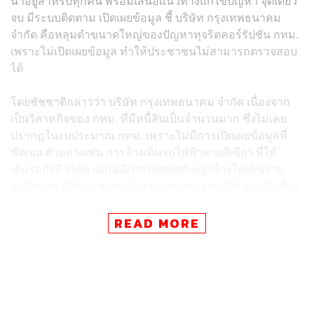
น่าอยู่สำหรับทุกคน พร้อมเสนอแนวทางแก้ไขปัญหา จุดเดียว
จบ มีระบบติดตาม เปิดเผยข้อมูล ชี้ บริษัท กรุงเทพธนาคม
จำกัด คือหลุมดำขนาดใหญ่ของปัญหาทุจริตคอร์รัปชัน กทม.
เพราะไม่เปิดเผยข้อมูล ทำให้ประชาชนไม่สามารถตรวจสอบ
ได้
โดยชัชชาติกล่าวว่า บริษัท กรุงเทพธนาคม จำกัด เนื่องจาก
เป็นวิสาหกิจของ กทม. ที่มีหนี้สินเป็นจำนวนมาก ซึ่งไม่เคย
ปรากฏในงบประมาณ กทม. เพราะไม่มีการเปิดเผยข้อมูลที่
ชัดเจน ตัวอย่างเช่น การจ้างเดินรถไฟฟ้าสายสีเขียว ที่ให้
เดินรถถึงปี 2585 แต่ไม่มีการเปิดเผยสัญญาจ้างให้เห็นราย
ละเอียด ทำให้ประชาชนไม่สามารถตรวจสอบได้ รวมถึงเรื่อง
การจัดซื้อจัดจ้างที่ไม่ผ่านพระราชบัญญัติ (พ.ร.บ.) การร่วม
ลงทุนระหว่างรัฐและเอกชน ทั้งที่มูลค่าของรถไฟฟ้าเกินข้อ
READ MORE
กำหนดใน พ.ร.บ. ดังกล่าว อีกตัวอย่างหนึ่งคือสัญญา
สัมปทานโฆษณาของรถไฟฟ้าสายสีเขียว ที่ปัจจุบันได้รับ
สัมปทานเพียงบางสถานี แต่ขบวนรถที่ติดโฆษณากลับวิ่ง
ประชาสัมพันธ์ทุกสถานีรวมส่วนสถานีที่ กทม. ลงทุนด้วย แต่
ไม่มีข้อมูลว่า กทม. ได้รับส่วนแบ่งค่าโฆษณาหรือไม่