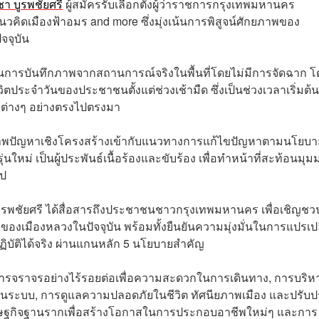
ชา บูรพชัยศรี
ผู้สมัครรับเลือกตั้งผู้ว่าราชการกรุงเทพมหานคร
นวคิดเมืองฟ้าอมร and more ซึ่งมุ่งเน้นการพิสูจน์ศักยภาพของ
จจุบัน
เน้นการบันทึกภาพจากสถานการณ์จริงในพื้นที่โดยไม่มีการจัดฉาก 
ตประจำวันของประชาชนตั้งแต่ช่วงเช้ามืด ซึ่งเป็นช่วงเวลาเริ่มต้
ต่างๆ อย่างตรงไปตรงมา
เรียงภาพปัญหาเชิงโครงสร้างเข้ากับแนวทางการแก้ไขปัญหาตามนโยบา
นใหม่ เป็นผู้ประพันธ์เนื้อร้องและขับร้อง เพื่อทำหน้าที่สะท้อนมุม
ไป
บูรพชัยศรี ได้สื่อสารถึงประชาชนชาวกรุงเทพมหานคร เพื่อเชิญชว
เมืองหลวงในปัจจุบัน พร้อมทั้งยืนยันความมุ่งมั่นในการแปรเปล
บัติได้จริง ผ่านแกนหลัก 5 นโยบายสำคัญ
จราจรอย่างไร้รอยต่อเพื่อความสะดวกในการเดินทาง, การบริห
างเป็นระบบ, การดูแลความปลอดภัยในชีวิต ทัศนียภาพเมือง และปรับป
ศรษฐกิจฐานรากเพื่อสร้างโอกาสในการประกอบอาชีพใหม่ๆ และการ