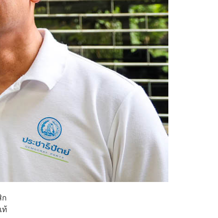
ิก
แท้