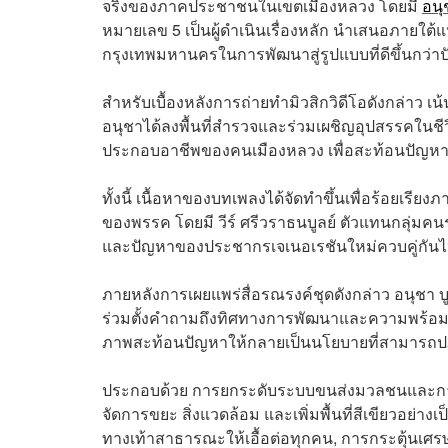
จริงของภาคประชาชนในเขตเมืองหลวง โดยมี
อนุ
หมายเลข 5 เป็นผู้ดำเนินเรื่องหลัก นำเสนอภายใต้แ
กรุงเทพมหานครในการพัฒนาสู่รูปแบบที่ดีขึ้นกว่าปั
สำหรับเบื้องหลังการถ่ายทำมิวสิกวิดีโอดังกล่าว 
อนุชาได้ลงพื้นที่สำรวจและร่วมเผชิญอุปสรรคในชีวิ
ประกอบอาชีพของคนเมืองหลวง เพื่อสะท้อนปัญหา
ทั้งนี้ เนื้อหาของบทเพลงได้จัดทำขึ้นเพื่อร้อย
ของพรรค โดยมี วีร์ ศรีวราธนบูลย์ ตัวแทนกลุ่มคนรุ่
และปัญหาของประชากรเจเนอเรชันใหม่ควบคู่กัน
ภายหลังการเผยแพร่สื่อรณรงค์ชุดดังกล่าว อนุชา 
ร่วมตั้งคำถามถึงทิศทางการพัฒนาและความพร้อมของ
ภาพสะท้อนปัญหาให้กลายเป็นนโยบายที่สามารถปฏิ
ประกอบด้วย การยกระดับระบบขนส่งมวลชนและการ
จัดการขยะ สิ่งแวดล้อม และเพิ่มพื้นที่สีเขียวอย่
ทางเท้าสาธารณะให้เอื้อต่อทุกคน, การกระตุ้นเ