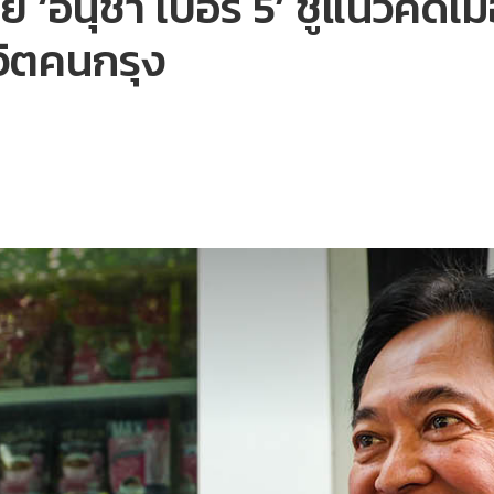
 ‘อนุชา เบอร์ 5’ ชูแนวคิด
วิตคนกรุง