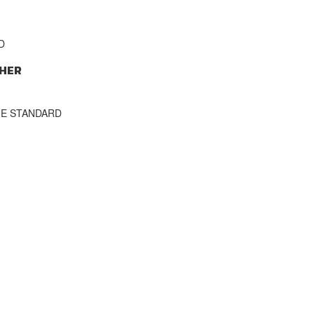
D
HER
THE STANDARD