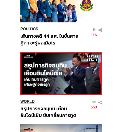
POLITICS
236
เส้นทางคดี 44 สส. ในชั้นศาล
ฎีกา จะรู้ผลเมื่อไร
WORLD
553
สรุปภารกิจอนุทิน เยือน
อินโดนีเซีย ขับเคลื่อนการทูต
เศรษฐกิจเชิงรุก ประกาศหุ้น
ส่วนยุทธศาสตร์ไทย –