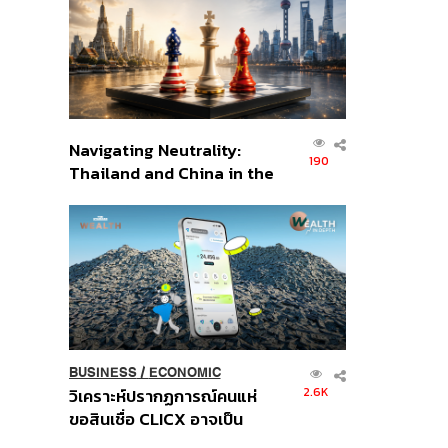
อินโดนีเซีย
Navigating Neutrality:
190
Thailand and China in the
Age of a New Global
Order
BUSINESS
/
ECONOMIC
2.6K
วิเคราะห์ปรากฏการณ์คนแห่
ขอสินเชื่อ CLICX อาจเป็น
เพียงยอดภูเขาน้ำแข็ง ของ