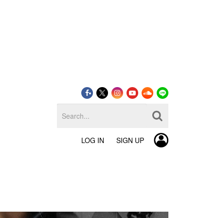
LOG IN
SIGN UP