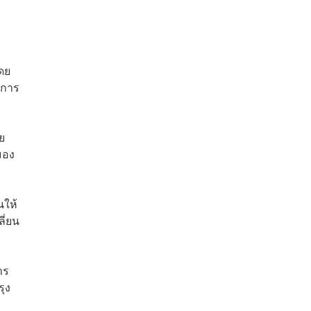
โดย
นการ
ย
มอง
นให้
ี่ยน
าร
รุง