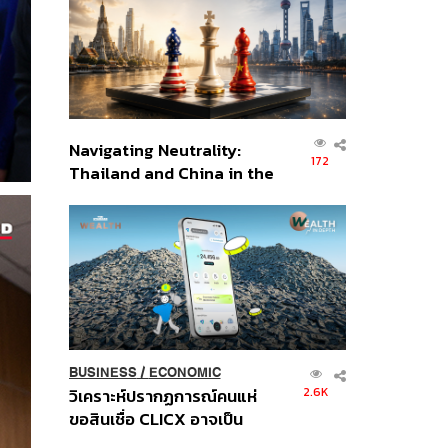
อินโดนีเซีย
Navigating Neutrality:
172
Thailand and China in the
Age of a New Global
Order
BUSINESS
/
ECONOMIC
2.6K
วิเคราะห์ปรากฏการณ์คนแห่
ขอสินเชื่อ CLICX อาจเป็น
เพียงยอดภูเขาน้ำแข็ง ของ