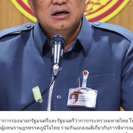
 รักษาการรองนายกรัฐมนตรีและรัฐมนตรีว่าการกระทรวงมหาดไทย ใ
ผู้แทนราษฎรพรรคภูมิใจไทย ร่วมกันแถลงมติเกี่ยวกับการพิจารณ