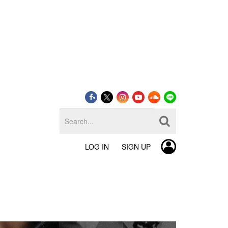
LOG IN
SIGN UP