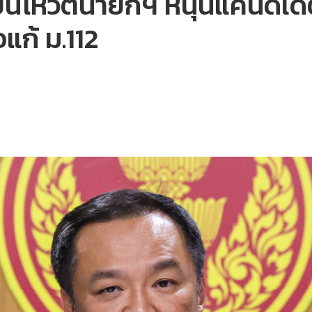
ยืนโหวตนายกฯ หนุนแคนดิเดต
แก้ ม.112