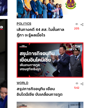
POLITICS
205
เส้นทางคดี 44 สส. ในชั้นศาล
ฎีกา จะรู้ผลเมื่อไร
WORLD
542
สรุปภารกิจอนุทิน เยือน
อินโดนีเซีย ขับเคลื่อนการทูต
เศรษฐกิจเชิงรุก ประกาศหุ้น
ส่วนยุทธศาสตร์ไทย –