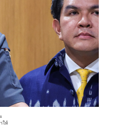
น
าให้