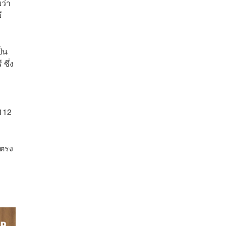
ว่า
ี
็น
ซึ่ง
112
งตรง